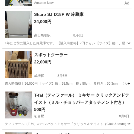
Amazon Now
Ad
Sharp SJ-D18P-W 冷蔵庫
24,000円
高田馬場駅
8月6日
1年ほど前に購入した冷蔵庫です。 【購入時価格】7円ぐらい 【サイズ】縦：、幅：495
東京
新宿区
高田馬場駅
キッチン家電
Sharp
スポットクーラー
22,000円
成増駅
8月6日
購入時価格】36,000円 【サイズ】縦：59.5cm、横：50cm、奥行き：30.3c
東京
板橋区
成増駅
家電
T-fal（ティファール） ミキサー クリックアンドテ
イスト（ミル・チョッパーアタッチメント付き）
500円
初台駅
8月6日
ティファール（T-fal）のコンパクトミキサー「クリック＆テイスト（Click & ta
東京
渋谷区
初台駅
キッチン家電