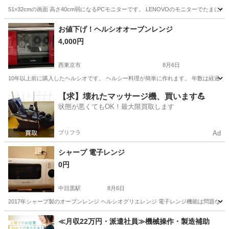
51×32cmの画面 高さ40cm弱になるPCモニターです。 LENOVOのモニターでた
東京
品川区
大崎駅
その他
お値下げ！ヘルシオオーブンレンジ
4,000円
西東京市
8月6日
10年以上前に購入したヘルシオです。 ヘルシー料理が簡単に作れます。 年数は経過し
東京
西東京市
キッチン家電
ヘルシオ
【求】壊れたマッサージ機、買います💪
状態が悪くてもOK！最大限買取します
プリフラ
Ad
シャープ 電子レンジ
0円
中目黒駅
8月6日
2017年シャープ製のオーブンレンジ ヘルシオグリエレンジ 電子レンジ機能は問題
東京
目黒区
中目黒駅
キッチン家電
≪月収22万円・派遣社員≫機械操作・製造補助