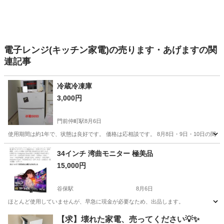
電子レンジ(キッチン家電)の売ります・あげますの関
連記事
冷蔵冷凍庫
3,000円
門前仲町駅
8月6日
使用期間は約1年で、状態は良好です。 価格は応相談です。 8月8日・9日・10日の
東京
江東区
門前仲町駅
キッチン家電
冷凍庫
34インチ 湾曲モニター 極美品
15,000円
谷保駅
8月6日
ほとんど使用していませんが、早急に現金が必要なため、出品します。
東京
国立市
谷保駅
その他
【求】壊れた家電、売ってください💡✨