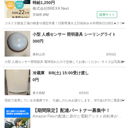
時給1,250円
株式会社BREXA Next
茨城県 静駅
提携サイト
コネクタ製造工場の検査や測定作業！日勤専属＆土日祝休み＆年間休日128日★クリーン
茨城
常陸大宮市
静駅
その他
小型 人感センサー 照明器具 シーリングライト
300円
東村山市
8月6日
小型 人感センサー照明器具 電球切れたので交換してお使いください サイズは写真参考に
東京
東村山市
家電
冷蔵庫 8/8(土) 15:00受け渡し
0円
東大島駅
8月6日
現役で使用している冷蔵庫です。 引越しのためお譲りします。 8/7(金)夕方に電源を
東京
江東区
東大島駅
キッチン家電
【期間限定】配達パートナー募集中！
Amazon Flexの配達に原付と電動アシスト自転車が登
場！