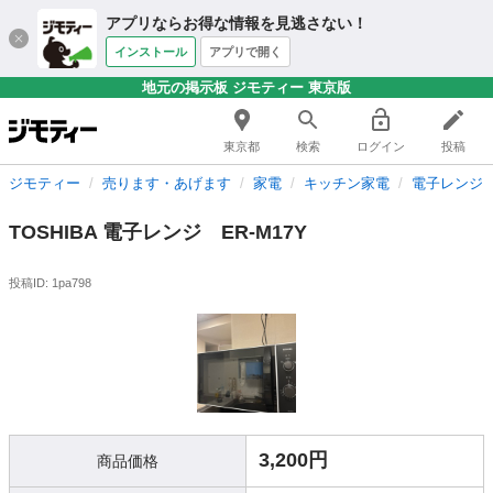
アプリならお得な情報を見逃さない！
インストール
アプリで開く
地元の掲示板 ジモティー 東京版
東京都
検索
ログイン
投稿
ジモティー
売ります・あげます
家電
キッチン家電
電子レンジ
TOSHIBA 電子レンジ ER-M17Y
投稿ID: 1pa798
3,200円
商品価格