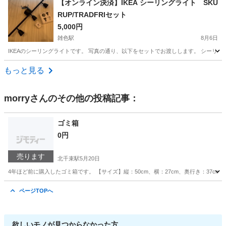
【オンライン決済】IKEA シーリングライト SKU
RUP/TRADFRIセット
5,000円
雑色駅
8月6日
IKEAのシーリングライトです。 写真の通り、以下をセットでお渡しします。 シーリン
東京
大田区
雑色駅
その他
もっと見る
morry
さんのその他の投稿記事：
ゴミ箱
0円
売ります
北千束駅
5月20日
4年ほど前に購入したゴミ箱です。 【サイズ】縦：50cm、横：27cm、奥行き：37
東京
大田区
北千束駅
生活雑貨
状態
ページTOPへ
欲しいモノが見つからなかった方