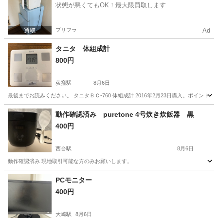
状態が悪くてもOK！最大限買取します
プリフラ
Ad
タニタ 体組成計
800円
荻窪駅
8月6日
最後までお読みください。 タニタＢＣ-760 体組成計 2016年2月23日購入。ポイ
東京
杉並区
荻窪駅
生活家電
動作確認済み puretone 4号炊き炊飯器 黒
400円
西台駅
8月6日
動作確認済み 現地取引可能な方のみお願いします。
東京
板橋区
西台駅
キッチン家電
PCモニター
400円
大崎駅
8月6日