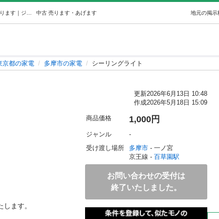
シーリングライト (N) 百草園の家電の中古あげます・譲ります｜ジモティーで不用品の処分
中古
売ります・あげます
地元の掲示
東京都の家電
多摩市の家電
シーリングライト
更新
2026年6月13日 10:48
作成
2026年5月18日 15:09
商品価格
1,000円
ジャンル
-
受け渡し場所
多摩市
 - 一ノ宮
京王線 - 
百草園駅
お問い合わせの受付は
終了いたしました。
たします。
