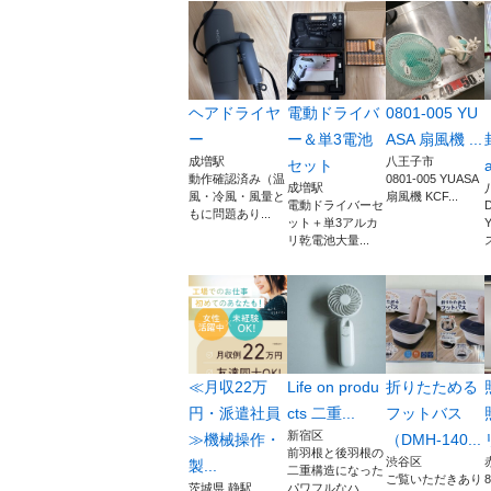
ヘアドライヤ
電動ドライバ
0801-005 YU
ー
ー＆単3電池
ASA 扇風機 ...
成増駅
八王子市
セット
a
動作確認済み（温
0801-005 YUASA
成増駅
風・冷風・風量と
扇風機 KCF...
電動ドライバーセ
もに問題あり...
ット＋単3アルカ
リ乾電池大量...
ス
≪月収22万
Life on produ
折りたためる
円・派遣社員
cts 二重...
フットバス
新宿区
≫機械操作・
（DMH-140...
前羽根と後羽根の
渋谷区
製...
二重構造になった
ご覧いただきあり
茨城県 静駅
パワフルなハ...