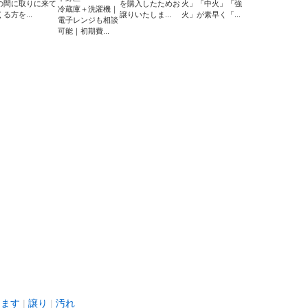
の間に取りに来て
を購入したためお
火」「中火」「強
冷蔵庫＋洗濯機｜
くる方を...
譲りいたしま...
火」が素早く「...
電子レンジも相談
可能｜初期費...
します
譲り
汚れ