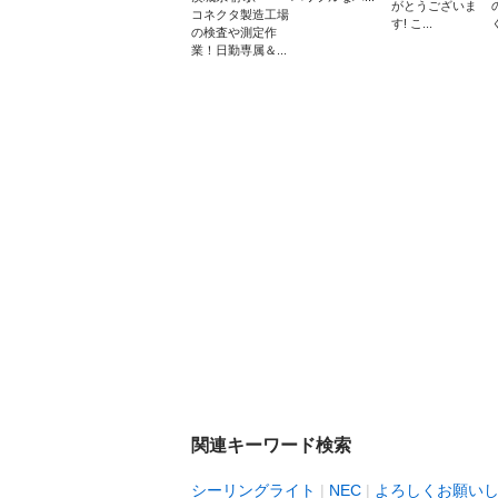
がとうございま
コネクタ製造工場
す! こ...
の検査や測定作
業！日勤専属＆...
関連キーワード検索
シーリングライト
NEC
よろしくお願い