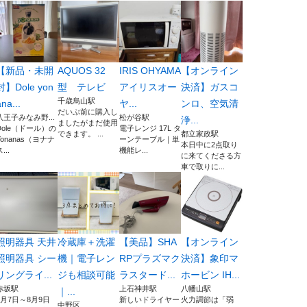
【新品・未開
AQUOS 32
IRIS OHYAMA
【オンライン
封】Dole yon
型 テレビ
アイリスオー
決済】ガスコ
千歳烏山駅
na...
ヤ...
ンロ、空気清
だいぶ前に購入し
八王子みなみ野...
松が谷駅
浄...
ましたがまだ使用
Dole（ドール）の
電子レンジ 17L タ
できます。 ...
都立家政駅
Yonanas（ヨナナ
ーンテーブル｜単
本日中に2点取り
...
機能レ...
に来てくださる方
車で取りに...
照明器具 天井
冷蔵庫＋洗濯
【美品】SHA
【オンライン
照明器具 シー
機｜電子レン
RPプラズマク
決済】象印マ
リングライ...
ジも相談可能
ラスタード...
ホービン IH...
赤坂駅
上石神井駅
八幡山駅
｜...
8月7日～8月9日
新しいドライヤー
火力調節は「弱
中野区