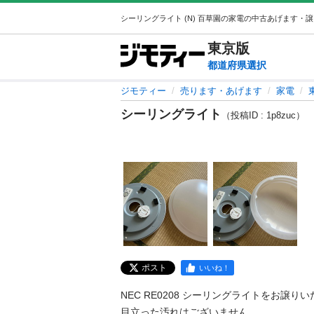
東京
版
都道府県選択
ジモティー
売ります・あげます
家電
シーリングライト
（投稿ID : 1p8zuc）
ポスト
いいね！
NEC RE0208 シーリングライトをお譲りい
目立った汚れはございません。
