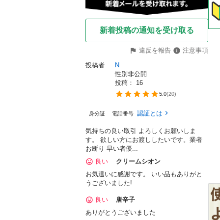
新着投稿の通知を受け取る
違反を報告
注意事項
投稿者
N
性別非公開
投稿： 
16
5.0
(
20
)
認証とは
身分証
電話番号
気持ちの良い取引 よろしくお願いしま
す。 欲しい方にお渡ししたいです。業者
お断り 早い者優...
良い
クリームシオン
お気遣いに感謝です。 いい品もありがと
うございました!
良い
唐辛子
ありがとうございました