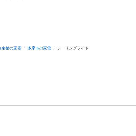
東京都の家電
多摩市の家電
シーリングライト
バシーポリシー
プライバシー・ステートメント
健全化に資する運用
プ
ご利用ガイド
フリーワードで探す
特定商取引法の表示
利用