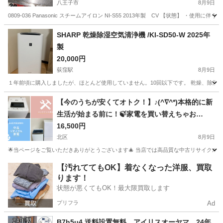
八王子市
8月9日
0809-036 Panasonic スチームアイロン NI-S55 2013年製 CV 【状態】
東京
八王子市
生活家電
SHARP 乾燥除湿空気清浄機 /KI-SD50-W 2025年
製
20,000円
荻窪駅
8月9日
１年前頃に購入しましたが、ほとんど使用していません。10回以下です。 乾燥、除湿、空
東京
杉並区
荻窪駅
季節、空調家電
【今のうちが安くてオトク！】♪(^∇^*)本格的に新
生活が始まる前に！🍃家電を買い替えちゃお
う！！
16,500円
北区
8月9日
🌟当ページをご覧いただきありがとうございます🎄 当店では高品質な中古リサイクル家
東京
北区
キッチン家電
商品
【汚れててもOK】着なくなった洋服、買取
ります！
状態が悪くてもOK！最大限買取します
プリフラ
Ad
B7h5u4 送料設置無料 アイリスオーヤマ 24年