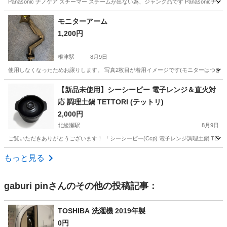
Panasonic ナノケア スチーマー スチームが出ない為、ジャンク品です Panas
東京
練馬区
大泉学園駅
美容家電
モニターアーム
1,200円
根津駅
8月9日
使用しなくなったためお譲りします。 写真2枚目が着用イメージです(モニターはつきま
東京
台東区
根津駅
その他
モニター
【新品未使用】シーシーピー 電子レンジ＆直火対
応 調理土鍋 TETTORI (テットリ)
2,000円
北綾瀬駅
8月9日
ご覧いただきありがとうございます！ 「シーシーピー(Ccp) 電子レンジ調理土鍋 TETTORI
東京
足立区
北綾瀬駅
キッチン家電
もっと見る
gaburi pin
さんのその他の投稿記事：
TOSHIBA 洗濯機 2019年製
0円