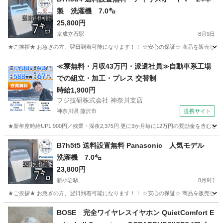
製 洗濯機 7.0㌔
25,800円
京成立石駅
8月9日
★ご挨拶★ お急ぎの方、翌日到着可能になります！！ ☆安心の保証☆ 商品を販売して
東京
葛飾区
京成立石駅
生活家電
ショップ
≪寮無料・月収43万円・派遣社員≫自動車系工場
での組立・加工・プレス 交替制
時給1,900円
フジ技研株式会社 神奈川支店
神奈川県 藤沢市
提携サイト
★新年度時給UP1,900円／残業・深夜2,375円 更に3か月毎に12万円の奨励金を含む
神奈川
藤沢市
その他
B7h5t5 送料設置無料 Panasonic 人気モデル
洗濯機 7.0㌔
23,800円
新小岩駅
8月9日
★ご挨拶★ お急ぎの方、翌日到着可能になります！！ ☆安心の保証☆ 商品を販売して
東京
江戸川区
新小岩駅
生活家電
ショップ
BOSE 完全ワイヤレスイヤホン QuietComfort E