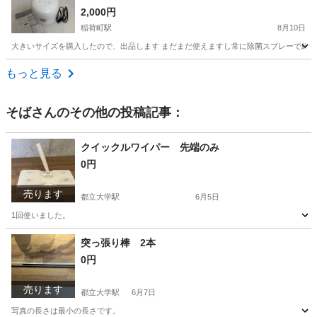
2,000円
稲荷町駅
8月10日
大きいサイズを購入したので、出品します まだまだ使えますし常に除菌スプレーで綺麗に保っていたので美品です。
東京
台東区
稲荷町駅
キッチン家電
もっと見る
そば
さんのその他の投稿記事：
クイックルワイパー 先端のみ
0円
売ります
都立大学駅
6月5日
1回使いました。
東京
目黒区
都立大学駅
掃除用具
クイックルワイパー
突っ張り棒 2本
0円
売ります
都立大学駅
6月7日
写真の長さは最小の長さです。