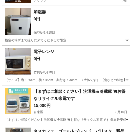
プリフラ
Ad
加湿器
0円
保谷駅
8月10日
指定の場所まで撮りに来てくださる方限定
東京
練馬区
保谷駅
季節、空調家電
電子レンジ
0円
竹橋駅
8月10日
【サイズ】縦：25cm、横：45cm、奥行き：30cm （大体です） 【傷などの状態
東京
千代田区
竹橋駅
キッチン家電
【まずはご相談ください】洗濯機＆冷蔵庫 🐫お得
なリサイクル家電です
15,000円
台東区
8月10日
【まずはご相談ください】洗濯機＆冷蔵庫 🐫お得なリサイクル家電です 業界最安値に挑戦
東京
台東区
生活家電
商品
ネスカフェ ゴールドブレンド バリスタ 新品