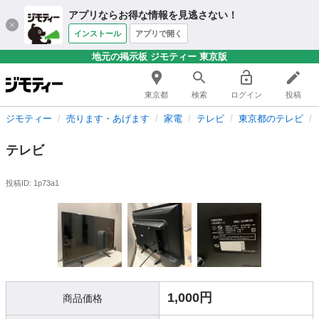
アプリならお得な情報を見逃さない！
インストール
アプリで開く
地元の掲示板 ジモティー 東京版
東京都
検索
ログイン
投稿
ジモティー
売ります・あげます
家電
テレビ
東京都のテレビ
テレビ
投稿ID: 1p73a1
1,000円
商品価格