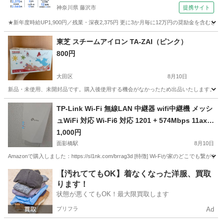
神奈川県 藤沢市
提携サイト
★新年度時給UP1,900円／残業・深夜2,375円 更に3か月毎に12万円の奨励金を含む
神奈川
藤沢市
その他
東芝 スチームアイロン TA-ZAI（ピンク）
800円
大田区
8月10日
新品・未使用、未開封品です。購入後使用する機会がなかったため出品いたします。 
東京
大田区
生活家電
スチーム
TP-Link Wi-Fi 無線LAN 中継器 wifi中継機 メッシ
ュWiFi 対応 Wi-Fi6 対応 1201 + 574Mbps 11ax/a
c APモード ギガ有線LANポート RE600X/A
1,000円
面影橋駅
8月10日
Amazonで購入しました：https://sl1nk.com/brrag3d [特徴] Wi-Fiが家のどこでも繋がる。
東京
豊島区
面影橋駅
その他
【汚れててもOK】着なくなった洋服、買取
ります！
状態が悪くてもOK！最大限買取します
プリフラ
Ad