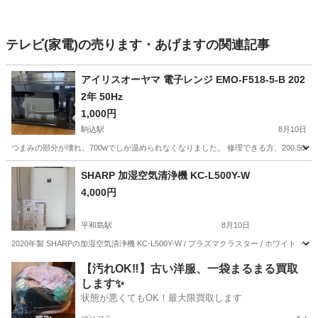
テレビ(家電)の売ります・あげますの関連記事
アイリスオーヤマ 電子レンジ EMO-F518-5-B 202
2年 50Hz
1,000円
駒込駅
8月10日
つまみの部分が壊れ、700wでしか温められなくなりました。 修理できる方、200.500w使
東京
北区
駒込駅
キッチン家電
SHARP 加湿空気清浄機 KC-L500Y-W
4,000円
平和島駅
8月10日
2020年製 SHARPの加湿空気清浄機 KC-L500Y-W / プラズマクラスター / ホワイト ・空気清浄
東京
大田区
平和島駅
季節、空調家電
【汚れOK‼️】古い洋服、一袋まるまる買取
します✨
状態が悪くてもOK！最大限買取します