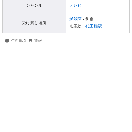
ジャンル
テレビ
杉並区
- 和泉
受け渡し場所
京王線 -
代田橋駅
注意事項
通報