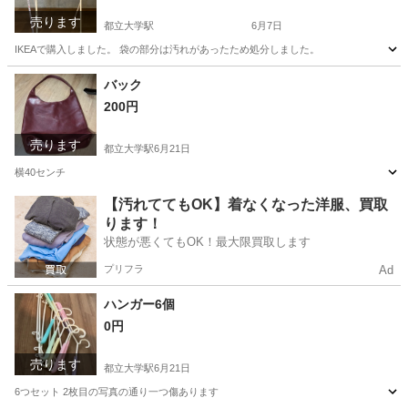
売ります
都立大学駅
6月7日
IKEAで購入しました。 袋の部分は汚れがあったため処分しました。
東京
目黒区
都立大学駅
生活雑貨
バック
200円
売ります
都立大学駅
6月21日
横40センチ
東京
目黒区
都立大学駅
バッグ
【汚れててもOK】着なくなった洋服、買取
ります！
状態が悪くてもOK！最大限買取します
プリフラ
Ad
ハンガー6個
0円
売ります
都立大学駅
6月21日
6つセット 2枚目の写真の通り一つ傷あります