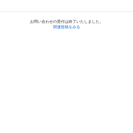
お問い合わせの受付は終了いたしました。
関連投稿をみる
初めての方へ
利用規約
プライバシーポリシー
プライバシー・ステートメント
健全化に資する運用方針
お問い合わせ
運営会社
サイトマップ
ご利用ガイド
フリーワードで探す
PC版で表示
都道府県選択
特定商取引法の表示
利用者情報の外部送信について