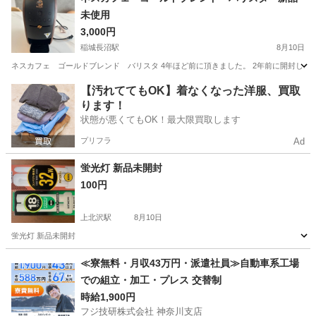
未使用
3,000円
稲城長沼駅
8月10日
ネスカフェ ゴールドブレンド バリスタ 4年ほど前に頂きました。 2年前に開封し、
東京
稲城市
稲城長沼駅
キッチン家電
【汚れててもOK】着なくなった洋服、買取
ります！
状態が悪くてもOK！最大限買取します
プリフラ
Ad
蛍光灯 新品未開封
100円
上北沢駅
8月10日
蛍光灯 新品未開封
東京
世田谷区
上北沢駅
その他
≪寮無料・月収43万円・派遣社員≫自動車系工場
での組立・加工・プレス 交替制
時給1,900円
フジ技研株式会社 神奈川支店