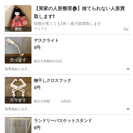
東京
目黒区
都立大学駅
生活雑貨
突っ張り棒
【実家の人形整理🏠】捨てられない人形買
取します❗️
状態が悪くてもOK！最大限買取します
プリフラ
Ad
デスクライト
0円
売ります
都立大学駅
6月21日
使用感あります。
東京
目黒区
都立大学駅
生活家電
物干しクロスフック
0円
売ります
都立大学駅
6月5日
使用感あります。
東京
目黒区
都立大学駅
洗濯用品
ランドリーバスケットスタンド
0円