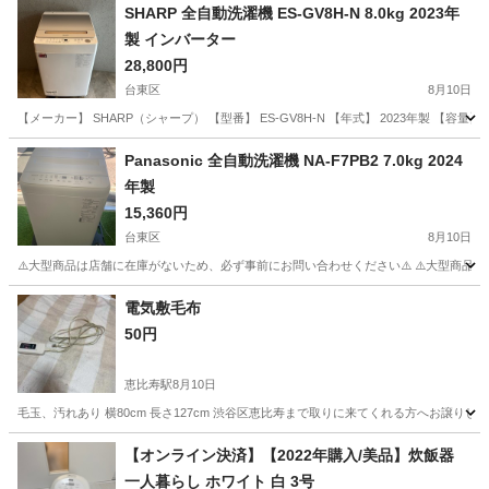
SHARP 全自動洗濯機 ES-GV8H-N 8.0kg 2023年
製 インバーター
28,800円
台東区
8月10日
【メーカー】 SHARP（シャープ） 【型番】 ES-GV8H-N 【年式】 2023年製 【容量】 8.
東京
台東区
生活家電
Panasonic 全自動洗濯機 NA-F7PB2 7.0kg 2024
年製
15,360円
台東区
8月10日
⚠️大型商品は店舗に在庫がないため、必ず事前にお問い合わせください⚠️ ⚠️大型商品
東京
台東区
生活家電
エリア
電気敷毛布
50円
恵比寿駅
8月10日
毛玉、汚れあり 横80cm 長さ127cm 渋谷区恵比寿まで取りに来てくれる方へお譲りし
東京
渋谷区
恵比寿駅
生活家電
毛布
【オンライン決済】【2022年購入/美品】炊飯器
一人暮らし ホワイト 白 3号