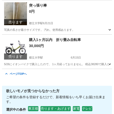
東京
目黒区
都立大学駅
洗濯用品
突っ張り棒
0円
売ります
都立大学駅
6月21日
写真の長さが最小サイズです。 汚れ、使用感あります。
東京
目黒区
都立大学駅
生活雑貨
突っ張り棒
購入1ヶ月以内 折り畳み自転車
30,000円
売ります
都立大学駅
6月15日
5/26にイオンバイクで購入したので、 1ヶ月経っておりません。 税込38280で購入
東京
目黒区
都立大学駅
自転車
ページTOPへ
欲しいモノが見つからなかった方
ご希望の条件を登録するだけで、新着情報をいち早くお届け出来ま
す。
東京都
売ります・あげます
家電
テレビ
選択中の条件