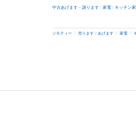
中古あげます・譲ります
家電
キッチン家
ジモティー
売ります・あげます
家電
利用規約
プライ
運営会社
サイトマッ
© 2011-
2026
Jmty, Inc.