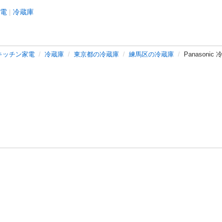
電
冷蔵庫
キッチン家電
冷蔵庫
東京都の冷蔵庫
練馬区の冷蔵庫
Panasonic
バシーポリシー
プライバシー・ステートメント
健全化に資する運用
プ
ご利用ガイド
フリーワードで探す
特定商取引法の表示
利用