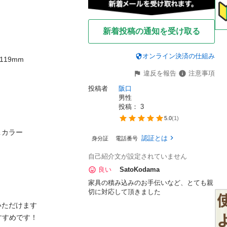
新着投稿の通知を受け取る
オンライン決済の仕組み
119mm

違反を報告
注意事項
投稿者
阪口
男性
投稿： 
3
5.0
(
1
)
カラー

認証とは
身分証
電話番号
自己紹介文が設定されていません
良い
SatoKodama
家具の積み込みのお手伝いなど、とても親
切に対応して頂きました
ただけます

すめです！
