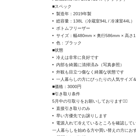
■スペック

•  製造年：2019年製

•  総容量：138L（冷蔵室94L / 冷凍室44L）

•  ボトムフリーザー

•  サイズ：幅480mm × 奥行586mm × 高さ1
•  色：ブラック

■状態

•  冷えは非常に良好です

•  内部を綺麗に清掃済み（写真参照）

•  外観も目立つ傷なく綺麗な状態です

•  一人暮らしの方にぴったりの人気サイズ＆
■価格：3000円

■引き取り条件

5月中の引取りをお願いしております🙇‍♂️

•  直接引き取りのみ

•  早い方優先でお譲りします

•  電源入れて冷えているところを確認してい
一人暮らしを始める方や買い替えの方におす