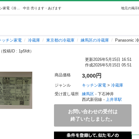
Panasonic 冷蔵庫 138L ブラック (阪口) 上井草のキッチン家電《冷蔵庫》の中古あげます・譲ります｜ジモティーで不用品の処分
中古
売ります・あげます
地元の掲示
キッチン家電
冷蔵庫
東京都の冷蔵庫
練馬区の冷蔵庫
Panasonic
（投稿ID : 1p5fdt）
更新
2026年5月15日 16:51
作成
2026年5月15日 05:51
商品価格
3,000円
ジャンル
キッチン家電
 > 
冷蔵庫
受け渡し場所
練馬区
 - 下石神井
西武新宿線 - 
上井草駅
お問い合わせの受付は
終了いたしました。