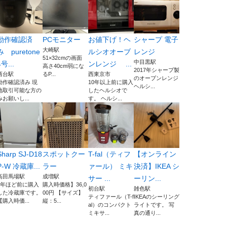
動作確認済
PCモニター
お値下げ！ヘ
シャープ 電子
大崎駅
み puretone
ルシオオーブ
レンジ
51×32cmの画面
中目黒駅
4号...
ンレンジ ...
高さ40cm弱にな
2017年シャープ製
西台駅
るP...
西東京市
のオーブンレンジ
動作確認済み 現
10年以上前に購入
ヘルシ...
地取引可能な方の
したヘルシオで
みお願いし...
す。 ヘルシ...
Sharp SJ-D18
スポットクー
T-fal（ティフ
【オンライン
P-W 冷蔵庫...
ラー
ァール） ミキ
決済】IKEA シ
高田馬場駅
成増駅
サー ...
ーリン...
1年ほど前に購入
購入時価格】36,0
初台駅
雑色駅
した冷蔵庫です。
00円 【サイズ】
ティファール（T-f
IKEAのシーリング
【購入時価...
縦：5...
al）のコンパクト
ライトです。 写
ミキサ...
真の通り...