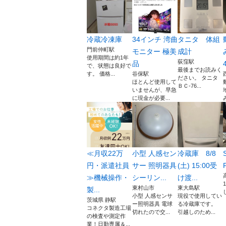
冷蔵冷凍庫
34インチ 湾曲
タニタ 体組
門前仲町駅
モニター 極美
成計
使用期間は約1年
荻窪駅
品
で、状態は良好で
最後までお読みく
す。 価格...
谷保駅
ださい。 タニタ
ほとんど使用して
ＢＣ-76...
いませんが、早急
に現金が必要...
≪月収22万
小型 人感セン
冷蔵庫 8/8
円・派遣社員
サー 照明器具
(土) 15:00受
≫機械操作・
シーリン...
け渡...
東村山市
東大島駅
製...
小型 人感センサ
現役で使用してい
茨城県 静駅
ー照明器具 電球
る冷蔵庫です。
コネクタ製造工場
切れたので交...
引越しのため...
の検査や測定作
業！日勤専属＆...