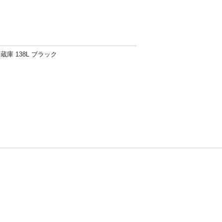
 冷蔵庫 138L ブラック
方針
お問い合わせ
者情報の外部送信について