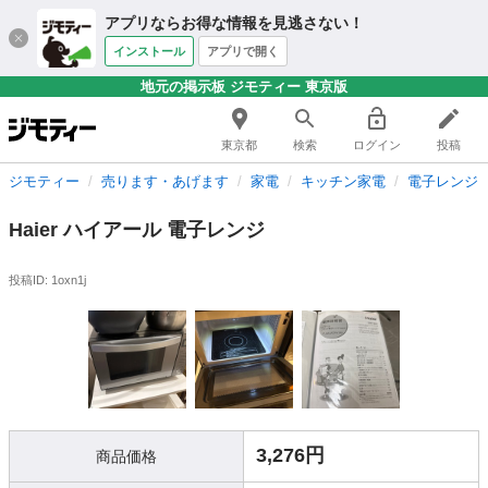
アプリならお得な情報を見逃さない！
インストール
アプリで開く
地元の掲示板 ジモティー 東京版
東京都
検索
ログイン
投稿
ジモティー
売ります・あげます
家電
キッチン家電
電子レンジ
Haier ハイアール 電子レンジ
投稿ID: 1oxn1j
3,276円
商品価格