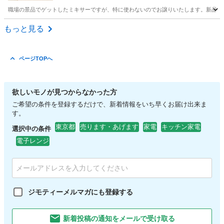
職場の景品でゲットしたミキサーですが、特に使わないのでお譲りいたします。新品未開封です！ 
東京
墨田区
両国駅
キッチン家電
もっと見る
ページTOPへ
欲しいモノが見つからなかった方
ご希望の条件を登録するだけで、新着情報をいち早くお届け出来ま
す。
東京都
売ります・あげます
家電
キッチン家電
選択中の条件
電子レンジ
ジモティーメルマガにも登録する
新着投稿の通知をメールで受け取る