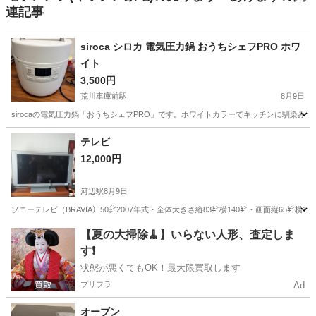
連記事
siroca シロカ 電気圧力鍋 おうちシェフPRO ホワ
イト
3,500円
荒川車庫前駅
8月9日
sirocaの電気圧力鍋「おうちシェフPRO」です。ホワイトカラーでキッチンに馴染
東京
足立区
荒川車庫前駅
キッチン家電
テレビ
12,000円
河辺駅
8月9日
ソニーテレビ（BRAVIA）50㌅2007年式・全体大きさ縦83㌢横140㌢・画面縦65
東京
青梅市
河辺駅
テレビ
【夏の大掃除🧹】いらない人形、査定しま
す❗️
状態が悪くてもOK！最大限買取します
プリフラ
Ad
オーブン