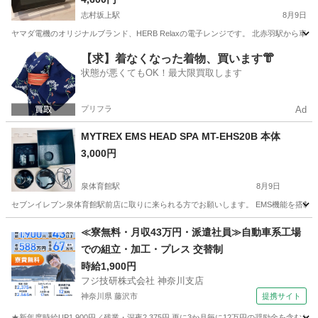
志村坂上駅
8月9日
ヤマダ電機のオリジナルブランド、HERB Relaxの電子レンジです。 北赤羽駅から車
東京
板橋区
志村坂上駅
キッチン家電
【求】着なくなった着物、買います👘
状態が悪くてもOK！最大限買取します
プリフラ
Ad
MYTREX EMS HEAD SPA MT-EHS20B 本体
3,000円
泉体育館駅
8月9日
セブンイレブン泉体育館駅前店に取りに来られる方でお願いします。 EMS機能を搭載し
東京
立川市
泉体育館駅
美容家電
≪寮無料・月収43万円・派遣社員≫自動車系工場
での組立・加工・プレス 交替制
時給1,900円
フジ技研株式会社 神奈川支店
神奈川県 藤沢市
提携サイト
★新年度時給UP1,900円／残業・深夜2,375円 更に3か月毎に12万円の奨励金を含む