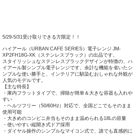
5/29-5/31受け取りできる方限定！！

ハイアール（URBAN CAFE SERIES）電子レンジ JM-
XP2FH18G-XK（ステンレスブラック）の出品です。

スタイリッシュなステンレスブラックデザインが特徴の、ハ
イアール製シンプル電子レンジです。余計な機能を省いたシ
ンプルな使い勝手と、インテリアに馴染むおしゃれな外観が
人気のモデルです。

【主な特長】

・庫内フラットタイプで、掃除が簡単＆大きな容器も入れや
すい

・ヘルツフリー（50/60Hz）対応で、全国どこでもそのまま
使用可能

・大きめのコンビニ弁当もそのまま温められる18Lの容量

・使いやすい縦開き式ドア採用

・ダイヤル操作のシンプルなマイコン式で、誰でも直感的に