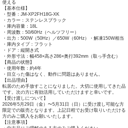
使える

【基本仕様】

・型番：JM-XP2FH18G-XK

・カラー：ステンレスブラック

・庫内容量：18L

・周波数：50/60Hz（ヘルツフリー）

・出力：500W（50Hz）／650W（60Hz）・解凍150W相当

・庫内タイプ：フラット

・ドア：縦開き式

・外形寸法：幅458×高さ286×奥行392mm（取っ手含む）

【商品の状態】

・使用年数：約4年

・目立った傷はなく、動作に問題はありません。

【出品理由】

転居のため手放すことになりました。大切に使用してきた品
です。次の方に有効活用していただけますと幸いです。

【受け渡しについて】

2026年5月29日（金）〜5月31日（日）に受け渡し可能な方
限定での販売となります。上記日程でお受け取りいただける
方のみご購入をお願いいたします。

【注意事項】
