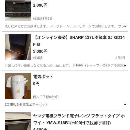
1,000円
綾瀬駅
8月9日
取りに来る方にお譲りします。 ノークレーム、ノーリターンでお願いします。 ブランド/モデル
東京
足立区
綾瀬駅
キッチン家電
【オンライン決済】SHARP 137L冷蔵庫 SJ-GD14
F-B
5,000円
綾瀬駅
8月9日
引越しに伴い使用しなくなるため出品します。 SHARP（シャープ）の2ドア冷凍冷蔵庫です。
東京
足立区
綾瀬駅
キッチン家電
電気ポット
0円
西八王子駅
8月9日
ZOJIRUSHI 電気エアーポット
東京
八王子市
西八王子駅
キッチン家電
エアー
ヤマダ電機ブランド電子レンジ フラットタイプ ホ
ワイト YMW-S18B1(+400円でお届け可能)
4,600円