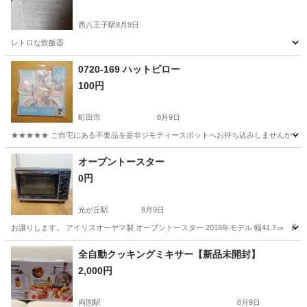
西八王子駅
8月9日
レトロな炊飯器
東京
八王子市
西八王子駅
生活家電
0720-169 ハットピロー
100円
町田市
8月9日
★★★★★ ご自宅にある不要品を是非ジモティースポットへお持ち込みしませんか？ 家
東京
町田市
季節、空調家電
現地
オープントースター
0円
光が丘駅
8月9日
お譲りします。 アイリスオーヤマ製 オーブントースター 2018年モデル 幅41.7㎝ 高
東京
練馬区
光が丘駅
キッチン家電
全自動クッキングミキサー【新品未開封】
2,000円
両国駅
8月9日