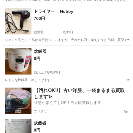
神奈川
藤沢市
その他
ドライヤー Nobby
700円
豊洲駅
8月9日
ジャンク品として 私は毎日使っていますが、売れたら買い換えようと 気軽に質問くだ
東京
江東区
豊洲駅
生活家電
ドライヤー
炊飯器
0円
西八王子駅
8月9日
レトロな炊飯器 差し上げます
東京
八王子市
西八王子駅
キッチン家電
レトロ
【汚れOK‼️】古い洋服、一袋まるまる買取
します✨
状態が悪くてもOK！最大限買取します
プリフラ
Ad
炊飯器
0円