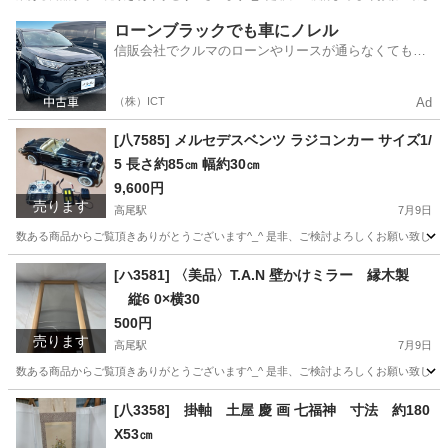
東京
八王子市
高尾駅
ロードバイク
トレック
ローンブラックでも車にノレル
信販会社でクルマのローンやリースが通らなくてもク
ルマをご利用いただけるサービスがあります！
（株）ICT
Ad
[八7585] メルセデスベンツ ラジコンカー サイズ1/
5 長さ約85㎝ 幅約30㎝
9,600円
売ります
高尾駅
7月9日
数ある商品からご覧頂きありがとうございます^_^ 是非、ご検討よろしくお願い致します★ ∞∞∞∞∞
東京
八王子市
高尾駅
インテリア雑貨/小物
[ハ3581] 〈美品〉T.A.N 壁かけミラー 縁木製
縦6 0×横30
500円
売ります
高尾駅
7月9日
数ある商品からご覧頂きありがとうございます^_^ 是非、ご検討よろしくお願い致します★ ∞∞∞∞∞
東京
八王子市
高尾駅
ミラー/鏡
ミラー
[八3358] 掛軸 土屋 慶 画 七福神 寸法 約180
X53㎝