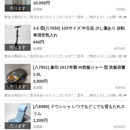
10,000円
売ります
高尾駅
7月9日
数ある商品からご覧頂きありがとうございます^_^ 是非、ご検討よろしくお願い致します★ ∞∞∞∞∞
東京
八王子市
高尾駅
その他
七福神
3.6 ⑥[八7050] 120サイズ 中古品 少し傷あり 自転
車用空気入れ
640円
売ります
高尾駅
6月16日
数ある商品からご覧頂きありがとうございます^_^ 是非、ご検討よろしくお願い致します★ ∞∞∞
東京
八王子市
高尾駅
その他
空気入れ
[八7951] 象印 2017年製 IH炊飯ジャー 型 炊飯容量
1.0L
3,000円
売ります
高尾駅
8月4日
数ある商品からご覧頂きありがとうございます^_^ 是非、ご検討よろしくお願い致します★ ∞∞∞
東京
八王子市
高尾駅
キッチン家電
[八6988] ドウシシャ いつでもどこでも背もたれス
リム
1,200円
売ります
高尾駅
6月16日