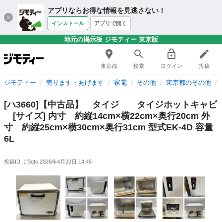
アプリならお得な情報を見逃さない！
インストール
アプリで開く
地元の掲示板 ジモティー 東京版
東京都
検索
ログイン
投稿
ジモティー
売ります・あげます
家電
その他
東京都のその他
[ハ3660]【中古品】 タイジ タイジホットキャビ
[サイズ] 内寸 約縦14cm×横22cm×奥行20cm 外
寸 約縦25cm×横30cm×奥行31cm 型式EK-4D 容量
6L
投稿ID: 1f3qts
2026年4月23日 14:45