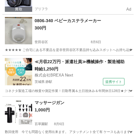
プリフラ
Ad
0806-340 ベビーカステラメーカー
300円
世田谷区
8月6日
★★★★★ ご自宅にある不要品を是非世田谷区不要品持ち込みスポットへお持ち込みしません
東京
世田谷区
キッチン家電
ベビーカステラ
≪月収22万円・派遣社員≫機械操作・製造補助
時給1,250円
株式会社BREXA Next
茨城県 静駅
提携サイト
コネクタ製造工場の検査や測定作業！日勤専属＆土日祝休み＆年間休日128日★クリーン
茨城
常陸大宮市
静駅
その他
マッサージガン
1,000円
百草園駅
8月6日
数回使用 今でも問題なく使用出来ます。 アタッチメント全て有 ケースもあります。