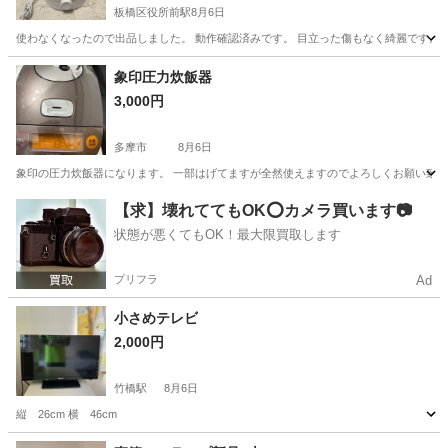
板橋区役所前駅
8月6日
使わなくなったので出品しました。 動作確認済みです。 目立った傷もなく綺麗です。 
東京
板橋区
板橋区役所前駅
季節、空調家電
象印圧力炊飯器
3,000円
多摩市
8月6日
象印の圧力炊飯器になります。 一部はげてますが全然使えますのでよろしくお願い致し
東京
多摩市
キッチン家電
【求】壊れててもOK⭕️カメラ買います📷
状態が悪くてもOK！最大限買取します
プリフラ
Ad
小さめテレビ
2,000円
竹橋駅
8月6日
縦 26cm 横 46cm
東京
千代田区
竹橋駅
テレビ