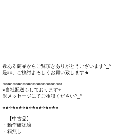
数ある商品からご覧頂きありがとうございます^_^

是非、ご検討よろしくお願い致します★

∞∞∞∞∞∞∞∞∞∞∞∞∞∞∞∞∞∞

⭐︎自社配送もしております⭐︎

※メッセージにてご相談ください^_^

⭐︎★⭐︎★⭐︎★⭐︎★⭐︎★⭐︎★⭐︎★⭐︎★⭐︎

　【中古品】　

・動作確認済

・箱無し　
