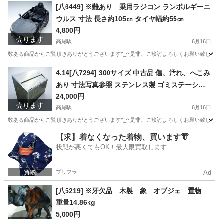
[八6449] ※難あり 乗用ラジコン ランボルギーニ
ウルス 寸法 長さ約105㎝ タイヤ幅約55㎝
4,800円
売ります
高尾駅
6月16日
数ある商品からご覧頂きありがとうございます^_^ 是非、ご検討よろしくお願い致します★ ∞∞∞
東京
八王子市
高尾駅
ラジコン
ウルス
4.14[八7294] 300サイズ 中古品 傷、汚れ、へこみ
あり 寸法写真参照 ステンレス製 ゴミステーショ
ン
24,000円
売ります
高尾駅
6月16日
数ある商品からご覧頂きありがとうございます^_^ 是非、ご検討よろしくお願い致します★ ∞∞∞
東京
八王子市
高尾駅
その他
ステンレス製
【求】着なくなった着物、買います👘
状態が悪くてもOK！最大限買取します
プリフラ
Ad
[八5219] ※牙欠品 木製 象 オブジェ 置物
重量14.86kg
5,000円