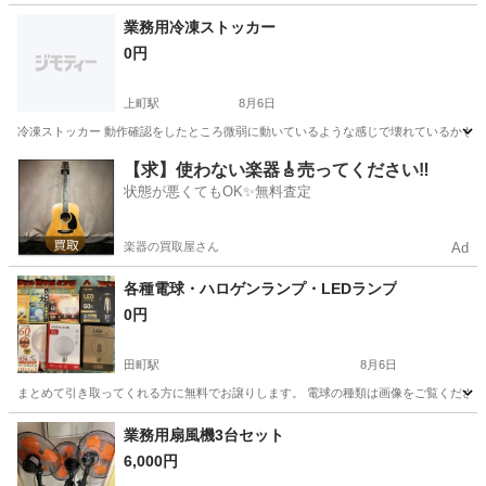
東京
多摩市
百草園駅
美容家電
業務用冷凍ストッカー
0円
上町駅
8月6日
冷凍ストッカー 動作確認をしたところ微弱に動いているような感じで壊れているかも
東京
世田谷区
上町駅
その他
【求】使わない楽器🎸売ってください‼️
状態が悪くてもOK✨無料査定
楽器の買取屋さん
Ad
各種電球・ハロゲンランプ・LEDランプ
0円
田町駅
8月6日
まとめて引き取ってくれる方に無料でお譲りします。 電球の種類は画像をご覧ください
東京
港区
田町駅
生活家電
業務用扇風機3台セット
6,000円