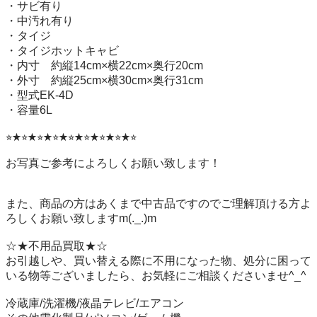
・サビ有り　

・中汚れ有り　

・タイジ　　

・タイジホットキャビ 　

・内寸　約縦14cm×横22cm×奥行20cm 

・外寸　約縦25cm×横30cm×奥行31cm     

・型式EK-4D     

・容量6L

⭐︎★⭐︎★⭐︎★⭐︎★⭐︎★⭐︎★⭐︎★⭐︎★⭐︎

お写真ご参考によろしくお願い致します！

また、商品の方はあくまで中古品ですのでご理解頂ける方よ
ろしくお願い致しますm(._.)m

☆★不用品買取★☆

お引越しや、買い替える際に不用になった物、処分に困って
いる物等ございましたら、お気軽にご相談くださいませ^_^

冷蔵庫/洗濯機/液晶テレビ/エアコン
