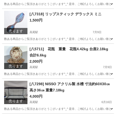
数ある商品からご覧頂きありがとうございます^_^ 是非、ご検討よろしくお願い致します★ ∞∞∞
東京
八王子市
高尾駅
椅子
ドウシシャ
[八7318] リップスティック デラックス ミニ
1,500円
売ります
高尾駅
7月9日
数ある商品からご覧頂きありがとうございます^_^ 是非、ご検討よろしくお願い致します★ ∞∞∞
東京
八王子市
高尾駅
その他
リップスティック
[八5711] 花瓶 重量 花瓶4.42kg 台座2.18kg
合計6.6kg
2,000円
売ります
高尾駅
7月9日
数ある商品からご覧頂きありがとうございます^_^ 是非、ご検討よろしくお願い致します★ ∞∞∞
東京
八王子市
高尾駅
インテリア雑貨/小物
重量
[八7298] NISSO アクリル製 水槽 寸法約60X30㎝
高さ36㎝ 重量7.18kg
4,000円
売ります
高尾駅
6月16日
数ある商品からご覧頂きありがとうございます^_^ 是非、ご検討よろしくお願い致します★ ∞∞∞