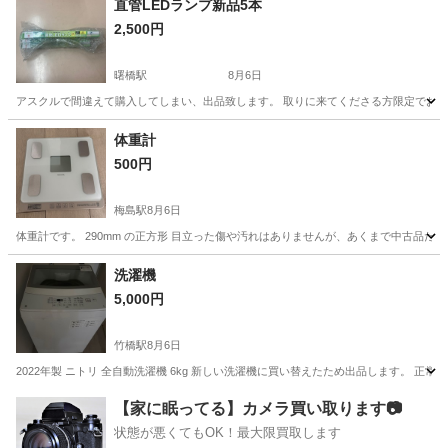
直管LEDランプ新品5本
2,500円
曙橋駅
8月6日
アスクルで間違えて購入してしまい、出品致します。 取りに来てくださる方限定でお願い致
東京
新宿区
曙橋駅
生活家電
体重計
500円
梅島駅
8月6日
体重計です。 290mm の正方形 目立った傷や汚れはありませんが、あくまで中古品だ
東京
足立区
梅島駅
美容家電
体重計
洗濯機
5,000円
竹橋駅
8月6日
2022年製 ニトリ 全自動洗濯機 6kg 新しい洗濯機に買い替えたため出品します。 正
東京
千代田区
竹橋駅
生活家電
ニトリ
【家に眠ってる】カメラ買い取ります📷
状態が悪くてもOK！最大限買取します