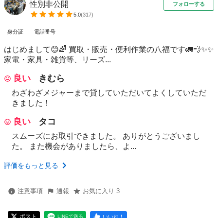
性別非公開
フォローする
5.0
(
317
)
身分証
電話番号
はじめまして😊🌈 買取・販売・便利作業の八福です🚛💨✨✨
家電・家具・雑貨等、リーズ...
良い
きむら
わざわざメジャーまで貸していただいてよくしていただ
きました！
良い
タコ
スムーズにお取引できました。 ありがとうございまし
た。 また機会がありましたら、よ...
評価をもっと見る
注意事項
通報
お気に入り 3
ポスト
いいね！
LINEで送る