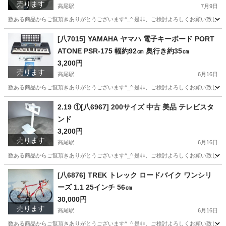
売ります
高尾駅
7月9日
数ある商品からご覧頂きありがとうございます^_^ 是非、ご検討よろしくお願い致します★ ∞∞∞∞∞
東京
八王子市
高尾駅
インテリア雑貨/小物
オブジェ
[八7015] YAMAHA ヤマハ 電子キーボード PORT
ATONE PSR-175 幅約92㎝ 奥行き約35㎝
3,200円
売ります
高尾駅
6月16日
数ある商品からご覧頂きありがとうございます^_^ 是非、ご検討よろしくお願い致します★ ∞∞∞
東京
八王子市
高尾駅
鍵盤楽器、ピアノ
PSR
2.19 ①[八6967] 200サイズ 中古 美品 テレビスタ
ンド
3,200円
売ります
高尾駅
6月16日
数ある商品からご覧頂きありがとうございます^_^ 是非、ご検討よろしくお願い致します★ ∞∞∞
東京
八王子市
高尾駅
収納家具
スタンド
[八6876] TREK トレック ロードバイク ワンシリ
ーズ 1.1 25インチ 56㎝
30,000円
売ります
高尾駅
6月16日
数ある商品からご覧頂きありがとうございます^_^ 是非、ご検討よろしくお願い致します★ ∞∞∞∞∞