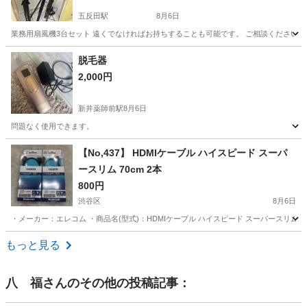
五反田駅
8月6日
業務用扇風機3台セット 遠くでなければお持ちすることも可能です。 ご相談ください。
東京
品川区
五反田駅
季節、空調家電
業務用
脱毛器
2,000円
新井薬師前駅
8月6日
問題なく使用できます。
東京
中野区
新井薬師前駅
美容家電
【No,437】 HDMIケーブル ハイスピード スーパ
ースリム 70cm 2本
800円
渋谷区
8月6日
・メーカー：エレコム ・商品名(型式)：HDMIケーブル ハイスピード スーパースリム ・サイ
東京
渋谷区
映像プレーヤー、レコーダー
HDMI
もっと見る
八 福
さんのその他の投稿記事：