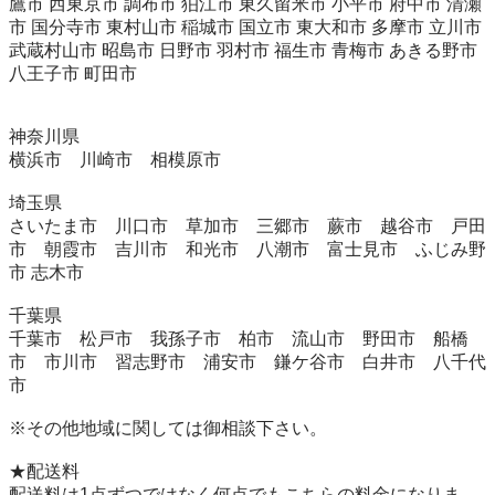
鷹市 西東京市 調布市 狛江市 東久留米市 小平市 府中市 清瀬
市 国分寺市 東村山市 稲城市 国立市 東大和市 多摩市 立川市 
武蔵村山市 昭島市 日野市 羽村市 福生市 青梅市 あきる野市 
八王子市 町田市

神奈川県

横浜市　川崎市　相模原市　

埼玉県

さいたま市　川口市　草加市　三郷市　蕨市　越谷市　戸田
市　朝霞市　吉川市　和光市　八潮市　富士見市　ふじみ野
市 志木市　

千葉県

千葉市　松戸市　我孫子市　柏市　流山市　野田市　船橋
市　市川市　習志野市　浦安市　鎌ケ谷市　白井市　八千代
市

※その他地域に関しては御相談下さい。

★配送料

配送料は1点ずつではなく何点でもこちらの料金になりま