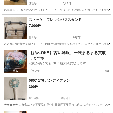
西台駅
8月7日
昨年購入し、数回のみ利用しました。今回、引越しに伴い譲り先を探しております。 コン
東京
板橋区
西台駅
季節、空調家電
ストッケ フレキシバススタンド
7,000円
仙川駅
8月7日
2026年6月に新品を購入し、1〜2回使用後は保管していました。 ほとんど使用してい
東京
調布市
仙川駅
生活家電
【汚れOK‼️】古い洋服、一袋まるまる買取
します✨
状態が悪くてもOK！最大限買取します
プリフラ
Ad
0807-176 ハンディファン
300円
世田谷区
8月7日
★★★★★ ご自宅にある不要品を是非世田谷区不要品持ち込みスポットへお持ち込みしません
東京
世田谷区
季節、空調家電