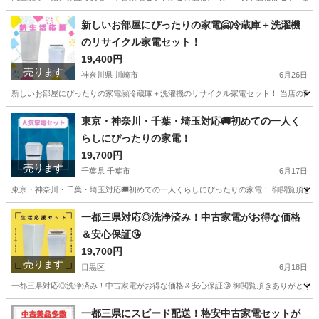
東京
江東区
キッチン家電
千葉
市川市
キッチン家電
新しいお部屋にぴったりの家電🤗冷蔵庫＋洗濯機
のリサイクル家電セット！
HITACHI
19,400円
売ります
神奈川県 川崎市
6月26日
新しいお部屋にぴったりの家電🤗冷蔵庫＋洗濯機のリサイクル家電セット！ 当店の商品は
神奈川
川崎市
キッチン家電
AQW
東京・神奈川・千葉・埼玉対応🚚初めての一人く
らしにぴったりの家電！
19,700円
売ります
千葉県 千葉市
6月17日
東京・神奈川・千葉・埼玉対応🚚初めての一人くらしにぴったりの家電！ 御閲覧頂きあり
千葉
千葉市
キッチン家電
IRSD
一都三県対応◎洗浄済み！中古家電がお得な価格
＆安心保証😘
19,700円
売ります
目黒区
6月18日
一都三県対応◎洗浄済み！中古家電がお得な価格＆安心保証😘 御閲覧頂きありがとうござ
東京
目黒区
キッチン家電
千葉
船橋市
キッチン家電
一都三県にスピード配送！格安中古家電セットが