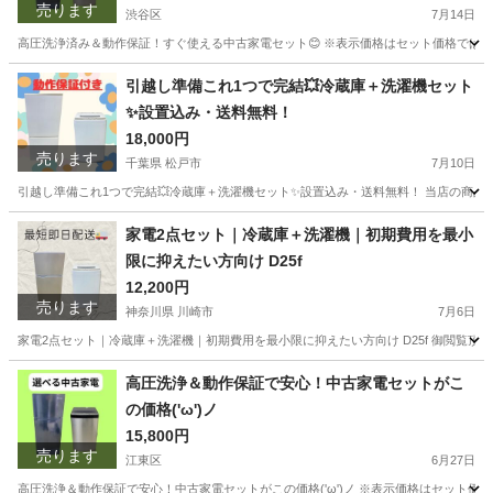
売ります
渋谷区
7月14日
高圧洗浄済み＆動作保証！すぐ使える中古家電セット😊 ※表示価格はセット価格ではあり
東京
渋谷区
キッチン家電
神奈川
川崎市
キッチン家電
引越し準備これ1つで完結💥冷蔵庫＋洗濯機セット
✨設置込み・送料無料！
階段
18,000円
売ります
千葉県 松戸市
7月10日
引越し準備これ1つで完結💥冷蔵庫＋洗濯機セット✨設置込み・送料無料！ 当店の商品は原
千葉
松戸市
キッチン家電
PRR
家電2点セット｜冷蔵庫＋洗濯機｜初期費用を最小
限に抑えたい方向け D25f
12,200円
売ります
神奈川県 川崎市
7月6日
家電2点セット｜冷蔵庫＋洗濯機｜初期費用を最小限に抑えたい方向け D25f 御閲覧頂
神奈川
川崎市
キッチン家電
AQW
高圧洗浄＆動作保証で安心！中古家電セットがこ
の価格('ω')ノ
15,800円
売ります
江東区
6月27日
高圧洗浄＆動作保証で安心！中古家電セットがこの価格('ω')ノ ※表示価格はセット