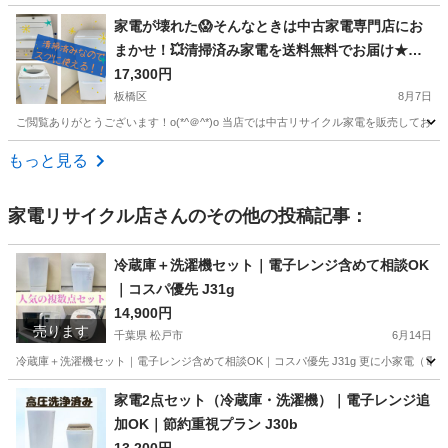
東京
文京区
湯島駅
テレビ
家電が壊れた😱そんなときは中古家電専門店にお
まかせ！💥清掃済み家電を送料無料でお届け★★
☆
17,300円
板橋区
8月7日
ご閲覧ありがとうございます！o(*^＠^*)o 当店では中古リサイクル家電を販売してお
東京
板橋区
キッチン家電
無料
もっと見る
家電リサイクル店
さんのその他の投稿記事：
冷蔵庫＋洗濯機セット｜電子レンジ含めて相談OK
｜コスパ優先 J31g
14,900円
売ります
千葉県 松戸市
6月14日
冷蔵庫＋洗濯機セット｜電子レンジ含めて相談OK｜コスパ優先 J31g 更に小家電（
千葉
松戸市
キッチン家電
AQR
家電2点セット（冷蔵庫・洗濯機）｜電子レンジ追
加OK｜節約重視プラン J30b