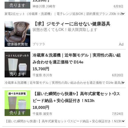
13,200円
売ります
神奈川県 川崎市
6月9日
家電2点セット（冷蔵庫・洗濯機）｜電子レンジ追加OK｜節約重視プラン J30b ※
神奈川
川崎市
キッチン家電
HITACHI
【求】ジモティーに出せない健康器具
状態が悪くてもOK！最大限買取します
プリフラ
Ad
冷蔵庫＆洗濯機｜近年製モデル｜実用性の高い組
み合わせを適正価格で D14e
15,700円
売ります
千葉県 市川市
6月20日
冷蔵庫＆洗濯機｜近年製モデル｜実用性の高い組み合わせを適正価格で D14e 最高品質
千葉
市川市
キッチン家電
商品
【届いた瞬間から快適✨】高年式家電セット💨ス
ピード納品＋安心保証付き！N13h
18,000円
売ります
千葉県 浦安市
7月24日
【届いた瞬間から快適✨】高年式家電セット💨スピード納品＋安心保証付き！N13h ※