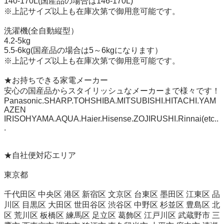
140-170L(国産品の場合は146-170L)

※上記サイズ以上も在庫次第で御用意可能です。

洗濯機(全自動縦型）

4.2-5kg

5.5-6kg(国産品の場合は5～6kgになります）

※上記サイズ以上も在庫次第で御用意可能です。

★お持ちできる家電メーカー

安心の国産品からスタイリッシュなメーカーまで様々です！

Panasonic.SHARP.TOHSHIBA.MITSUBISHI.HITACHI.YAM
AZEN

IRISOHYAMA.AQUA.Haier.Hisense.ZOJIRUSHI.Rinnai(etc..
.

★自社便対応エリア

東京都

千代田区 中央区 港区 新宿区 文京区 台東区 墨田区 江東区 品
川区 目黒区 大田区 世田谷区 渋谷区 中野区 杉並区 豊島区 北
区 荒川区 板橋区 練馬区 足立区 葛飾区 江戸川区 武蔵野市 三