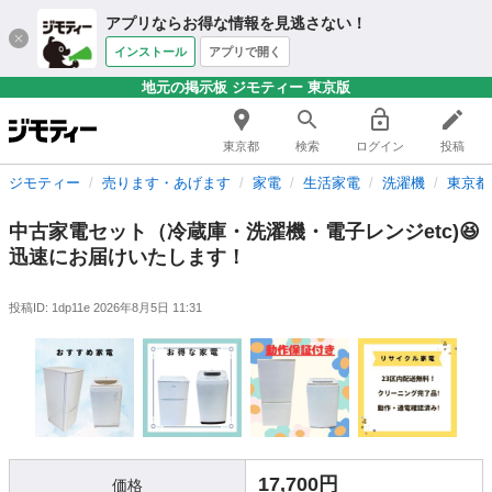
アプリならお得な情報を見逃さない！
インストール
アプリで開く
地元の掲示板 ジモティー 東京版
東京都
検索
ログイン
投稿
ジモティー
売ります・あげます
家電
生活家電
洗濯機
東京都
中古家電セット（冷蔵庫・洗濯機・電子レンジetc)😆
迅速にお届けいたします！
投稿ID: 1dp11e
2026年8月5日 11:31
17,700円
価格