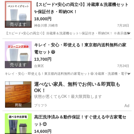
千葉
浦安市
キッチン家電
商品
【スピード×安心の両立💨】冷蔵庫＆洗濯機セット
✨保証付き・即納OK！
18,000円
売ります
神奈川県 川崎市
7月18日
【スピード×安心の両立💨】冷蔵庫＆洗濯機セット✨保証付き・即納OK！ ※表示価格は
神奈川
川崎市
キッチン家電
YRZ
キレイ・安心・即使える！東京都内送料無料の家
電セット😆
13,700円
売ります
台東区
7月24日
キレイ・安心・即使える！東京都内送料無料の家電セット😆 冷蔵庫・洗濯機・電子レン
東京
台東区
キッチン家電
千葉
市川市
キッチン家電
運べない家具、無料でお伺い＆即買取も
OK！
NTR
状態が悪くてもOK！最大限買取します
プリフラ
Ad
高圧洗浄済み＆動作保証！すぐ使える中古家電セ
ット😊
14,600円