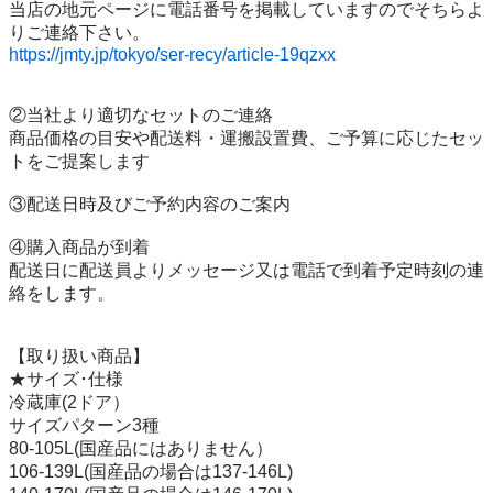
当店の地元ページに電話番号を掲載していますのでそちらよ
https://jmty.jp/tokyo/ser-recy/article-19qzxx
②当社より適切なセットのご連絡

商品価格の目安や配送料・運搬設置費、ご予算に応じたセッ
トをご提案します

③配送日時及びご予約内容のご案内

④購入商品が到着

配送日に配送員よりメッセージ又は電話で到着予定時刻の連
絡をします。

【取り扱い商品】

★サイズ･仕様

冷蔵庫(2ドア）

サイズパターン3種

80-105L(国産品にはありません）

106-139L(国産品の場合は137-146L)
