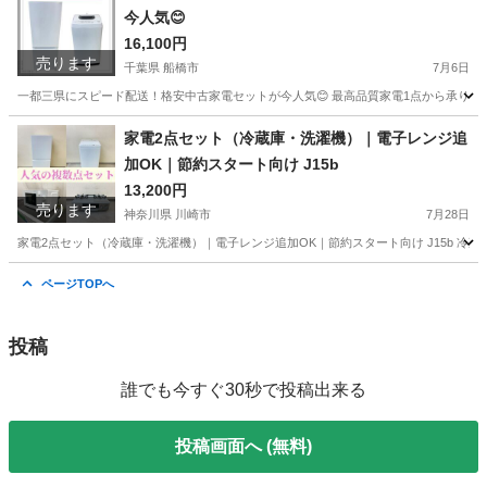
今人気😊
AQR
16,100円
売ります
千葉県 船橋市
7月6日
一都三県にスピード配送！格安中古家電セットが今人気😊 最高品質家電1点から承ります
千葉
船橋市
生活家電
HITACHI
家電2点セット（冷蔵庫・洗濯機）｜電子レンジ追
加OK｜節約スタート向け J15b
13,200円
売ります
神奈川県 川崎市
7月28日
家電2点セット（冷蔵庫・洗濯機）｜電子レンジ追加OK｜節約スタート向け J15b 冷
神奈川
川崎市
キッチン家電
NTR
ページTOPへ
投稿
誰でも今すぐ30秒で投稿出来る
投稿画面へ (無料)