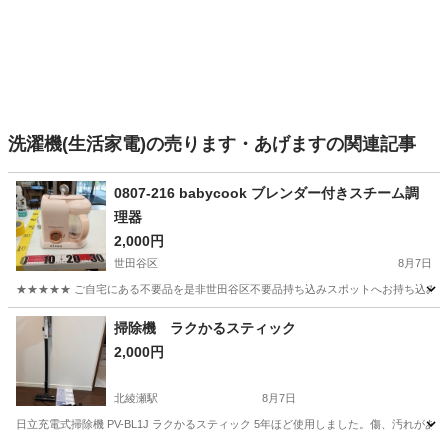
洗濯機(生活家電)の売ります・あげますの関連記事
0807-216 babycook ブレンダー付きスチーム調
理器
2,000円
世田谷区
8月7日
★★★★★ ご自宅にある不要品を是非世田谷区不要品持ち込みスポットへお持ち込みしません
東京
世田谷区
キッチン家電
掃除機 ラクかるスティック
2,000円
北綾瀬駅
8月7日
日立充電式掃除機 PV-BL1J ラクかるスティック 5年ほど使用しました。傷、汚れがあ