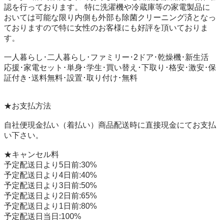
認を行っております。 特に洗濯機や冷蔵庫等の家電製品に
おいては可能な限り内側も外部も除菌クリーニング済となっ
ておりますので特に女性のお客様にも好評を頂いておりま
す。

一人暮らし･二人暮らし･ファミリー･2ドア･乾燥機･新生活
応援･家電セット･単身･学生･買い替え･下取り･格安･激安･保
証付き･送料無料･設置･取り付け･無料

★お支払方法

自社便現金払い（着払い）商品配送時に直接現金にてお支払
い下さい。

★キャンセル料

予定配送日より5日前:30%

予定配送日より4日前:40%

予定配送日より3日前:50%

予定配送日より2日前:65%

予定配送日より1日前:80%

予定配送日当日:100%
