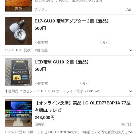
状態が悪くてもOK！最大限買取します
プリフラ
Ad
E17-GU10 電球アダプター 2個【新品】
500円
不動前駅
8月7日
E17-GU10 変換 2個 新品
東京
品川区
不動前駅
生活家電
アダプター
LED電球 GU10 ２個【新品】
500円
不動前駅
8月7日
未使用品 ２個セット GU10 LEDスポットライト電球 5000k 5W
東京
品川区
不動前駅
生活家電
LED電球
【オンライン決済】美品 LG OLED77B3PJA 77型
有機ELテレビ
248,000円
湯島駅
8月7日
LGの77V型 4K有機ELテレビ OLED77B3PJAです。 3年前に55万円で新品で購入しました。リンク: https: