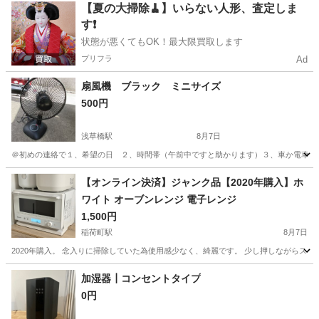
東京
足立区
北綾瀬駅
生活家電
【夏の大掃除🧹】いらない人形、査定しま
す❗️
状態が悪くてもOK！最大限買取します
プリフラ
Ad
扇風機 ブラック ミニサイズ
500円
浅草橋駅
8月7日
＠初めの連絡で１、希望の日 ２、時間帯（午前中ですと助かります）３、車か電車のど
東京
台東区
浅草橋駅
季節、空調家電
個人
【オンライン決済】ジャンク品【2020年購入】ホ
ワイト オーブンレンジ 電子レンジ
1,500円
稲荷町駅
8月7日
2020年購入。 念入りに掃除していた為使用感少なく、綺麗です。 少し押しながらスイッ
東京
台東区
稲荷町駅
キッチン家電
ホワイト
加湿器┃コンセントタイプ
0円