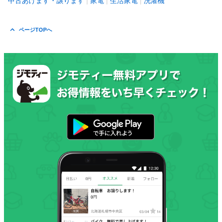
中古あげます・譲ります
家電
生活家電
洗濯機
ページTOPへ