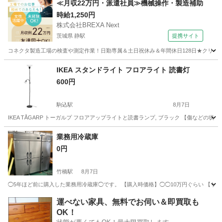
≪月収22万円・派遣社員≫機械操作・製造補助
時給1,250円
株式会社BREXA Next
茨城県 静駅
提携サイト
コネクタ製造工場の検査や測定作業！日勤専属＆土日祝休み＆年間休日128日★クリーン
茨城
常陸大宮市
静駅
その他
IKEA スタンドライト フロアライト 読書灯
600円
駒込駅
8月7日
IKEA TÅGARP トーガルプ フロアアップライトと読書ランプ, ブラック 【傷など
東京
文京区
駒込駅
その他
ライト
業務用冷蔵庫
0円
竹橋駅
8月7日
◯5年ほど前に購入した業務用冷蔵庫◯です。 【購入時価格】◯◯10万円ぐらい 【サイズ
東京
千代田区
竹橋駅
その他
業務用
運べない家具、無料でお伺い＆即買取も
OK！