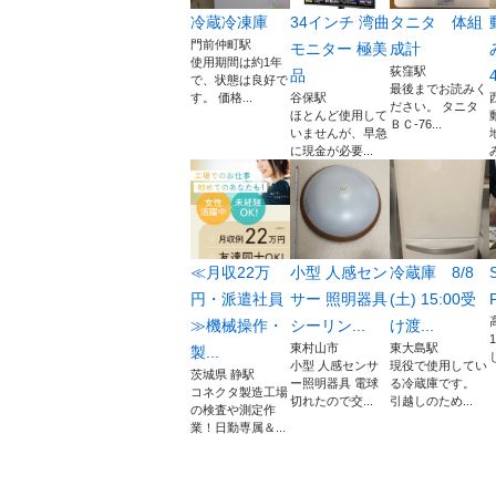
冷蔵冷凍庫
34インチ 湾曲
タニタ 体組
門前仲町駅
モニター 極美
成計
使用期間は約1年
荻窪駅
品
で、状態は良好で
最後までお読みく
す。 価格...
谷保駅
ださい。 タニタ
ほとんど使用して
ＢＣ-76...
いませんが、早急
に現金が必要...
≪月収22万
小型 人感セン
冷蔵庫 8/8
円・派遣社員
サー 照明器具
(土) 15:00受
≫機械操作・
シーリン...
け渡...
東村山市
東大島駅
製...
小型 人感センサ
現役で使用してい
茨城県 静駅
ー照明器具 電球
る冷蔵庫です。
コネクタ製造工場
切れたので交...
引越しのため...
の検査や測定作
業！日勤専属＆...