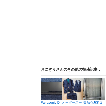
おにぎり
さんのその他の投稿記事：
Panasonic D
オーダースー
美品☆JKKコ