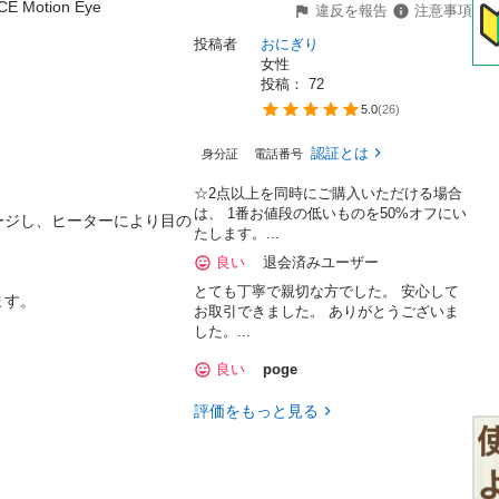
ion Eye

違反を報告
注意事項
投稿者
おにぎり
女性
投稿： 
72
5.0
(
26
)
認証とは
身分証
電話番号
☆2点以上を同時にご購入いただける場合
は、 1番お値段の低いものを50%オフにい
ージし、ヒーターにより目の
たします。...
良い
退会済みユーザー
とても丁寧で親切な方でした。 安心して
お取引できました。 ありがとうございま
した。...
良い
poge
評価をもっと見る