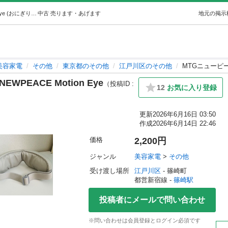
MTGニューピースモーションアイNEWPEACE Motion Eye (おにぎり) 篠崎の美容家電《その他》の中古あげます・譲ります｜ジモティーで不用品の処分
中古
売ります・あげます
地元の掲示
美容家電
その他
東京都のその他
江戸川区のその他
MTGニューピース
EACE Motion Eye
（投稿ID :
12
お気に入り登録
更新
2026年6月16日 03:50
作成
2026年6月14日 22:46
価格
2,200円
ジャンル
美容家電
 > 
その他
受け渡し場所
江戸川区
 - 篠崎町
都営新宿線 - 
篠崎駅
投稿者にメールで問い合わせ
※問い合わせは会員登録とログイン必須です