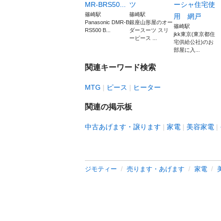
MR-BRS50...
ツ
ーシャ住宅使
篠崎駅
篠崎駅
用 網戸
Panasonic DMR-B
銀座山形屋のオー
篠崎駅
RS500 B...
ダースーツ スリ
jkk東京(東京都住
ーピース ...
宅供給公社)のお
部屋に入...
関連キーワード検索
MTG
ピース
ヒーター
関連の掲示板
中古あげます・譲ります
家電
美容家電
ジモティー
売ります・あげます
家電