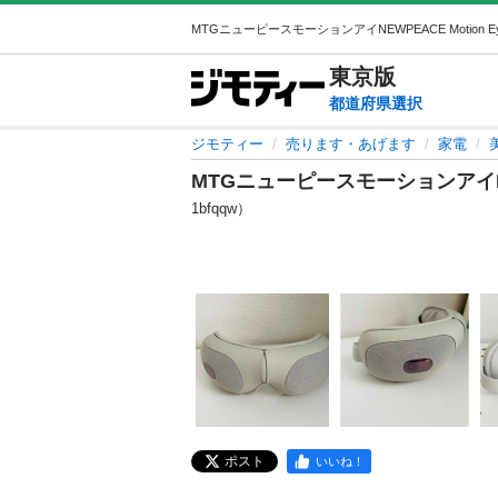
東京
版
都道府県選択
ジモティー
売ります・あげます
家電
MTGニューピースモーションアイNEWP
1bfqqw）
ポスト
いいね！