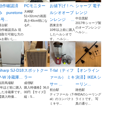
動作確認済
PCモニター
お値下げ！ヘ
シャープ 電子
大崎駅
み puretone
ルシオオーブ
レンジ
51×32cmの画面
中目黒駅
4号...
ンレンジ ...
高さ40cm弱にな
2017年シャープ製
西台駅
るP...
西東京市
のオーブンレンジ
動作確認済み 現
10年以上前に購入
ヘルシ...
地取引可能な方の
したヘルシオで
みお願いし...
す。 ヘルシ...
Sharp SJ-D18
スポットクー
T-fal（ティフ
【オンライン
P-W 冷蔵庫...
ラー
ァール） ミキ
決済】IKEA シ
高田馬場駅
成増駅
サー ...
ーリン...
1年ほど前に購入
購入時価格】36,0
初台駅
雑色駅
した冷蔵庫です。
00円 【サイズ】
ティファール（T-f
IKEAのシーリング
【購入時価...
縦：5...
al）のコンパクト
ライトです。 写
ミキサ...
真の通り...