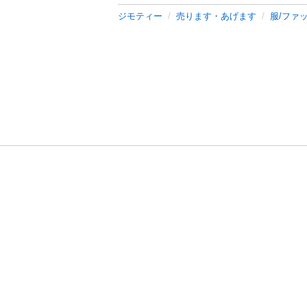
ジモティー
売ります・あげます
服/ファ
利用規約
プライ
運営会社
サイトマッ
© 2011-
2026
Jmty, Inc.