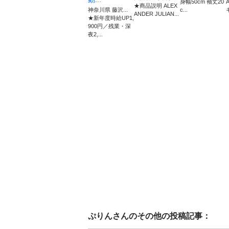
身幅50cm 袖丈20
★商品説明 ALEX
神奈川県 藤沢...
c...
ANDER JULIAN...
★新年度時給UP1,
900円／残業・深
夜2,...
ぷりん
さんのその他の投稿記事：