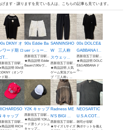
古あげます・譲りますを見ている人は、こちらの記事も見ています。
00s DKNY オ
90s Eddie Ba
SANNINSHO
00s DOLCE&
ンワード期 ロ
uer ショー...
W 三人称
GABBANA I...
西新宿五丁目駅...
西新宿五丁目駅...
ゴT...
スウェッ...
★商品説明 Eddie
★商品説明 DOLC
西新宿五丁目駅...
西新宿五丁目駅...
Bauerの90sヴ...
E&GABBANA ド
★商品説明 00s頃
★商品説明 人気
ル...
のDKNY（オンワ
ゲーム実況グルー
ード期...
プ『三人称』...
RICHARDSO
Y2K キャップ
Radness ME
NEOSARTIC
西新宿五丁目駅...
N キャップ
N'S BIGI ...
U.S.A.COT...
★商品説明 Y2Kム
西新宿五丁目駅...
西新宿五丁目駅...
雑司が谷駅
ード漂うメッシュ
★商品説明 RICH
★サイズ Lサイズ
胸ポケットを備え
キャップ...