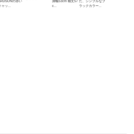
ARDSONの赤い
身幅53cm 袖丈57
た、シンプルなブ
キャッ...
c...
ラックカラー...