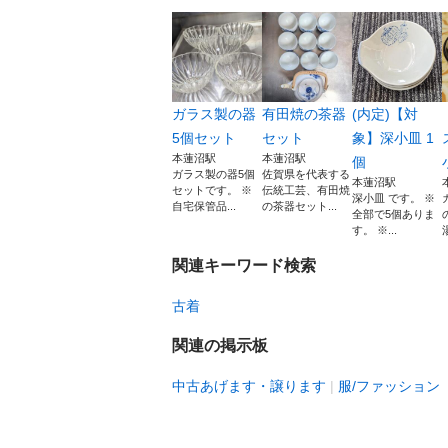
ガラス製の器
有田焼の茶器
(内定)【対
5個セット
セット
象】深小皿 1
本蓮沼駅
本蓮沼駅
個
ガラス製の器5個
佐賀県を代表する
本蓮沼駅
セットです。 ※
伝統工芸、有田焼
深小皿 です。 ※
自宅保管品...
の茶器セット...
全部で5個ありま
す。 ※...
関連キーワード検索
古着
関連の掲示板
中古あげます・譲ります
服/ファッション