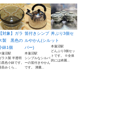
【対象】ガラ
笛付きシンプ
丼ぶり3個セ
ス製 黒色の
ルやかん(シル
ット
本蓮沼駅
小鉢1個
バー)
どんぶり3個セッ
本蓮沼駅
本蓮沼駅
トです。 ※全体
ガラス製 半透明
シンプルなシルバ
的には綺麗...
の黒色小鉢です。
ーの笛付きやかん
湯呑みくら...
です。 沸騰...