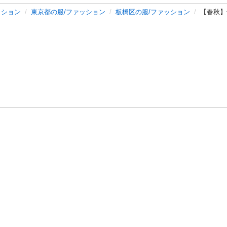
ッション
東京都の服/ファッション
板橋区の服/ファッション
【春秋】
バシーポリシー
プライバシー・ステートメント
健全化に資する運用
プ
ご利用ガイド
フリーワードで探す
特定商取引法の表示
利用