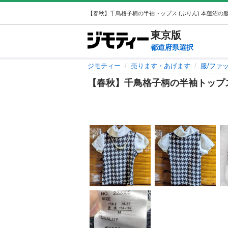
東京
版
都道府県選択
ジモティー
売ります・あげます
服/ファ
【春秋】千鳥格子柄の半袖トップ