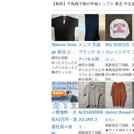
【春秋】千鳥格子柄の半袖トップス 東京 中
Skkone Vinta
メンズ 手袋
90s DISCUS
ge 新品 ビ...
ブラック タッ
カレッジスウ
雑司が谷駅
チパネル対...
ェッ...
ゆったりとしたビ
雑司が谷駅
西新宿五丁目駅...
ッグシルエットと
ポリエステルとポ
★商品説明 90年
胸ポケットが...
リウレタン混紡素
代の希少なUSA製
材を使用した...
DIS...
≪寮無料・月
ALEXANDER
district thread
収43万円・派
JULIAN ス
s tシ...
西新宿五丁目駅...
遣社員≫自
ト...
★サイズ Mサイズ
西新宿五丁目駅...
動...