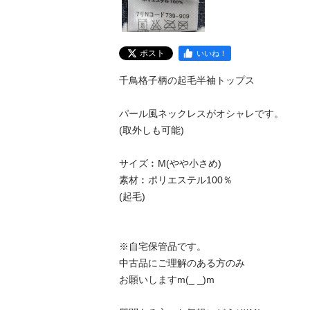
ポスト
いいね！
千鳥格子柄の起毛半袖トップス

パール風ネックレスがオシャレです。

(取外しも可能)

サイズ︰М(やや小さめ)

素材︰ポリエステル100％

(起毛)

※自宅保管品です。

中古品にご理解のある方のみ

お願いしますm(_ _)m
