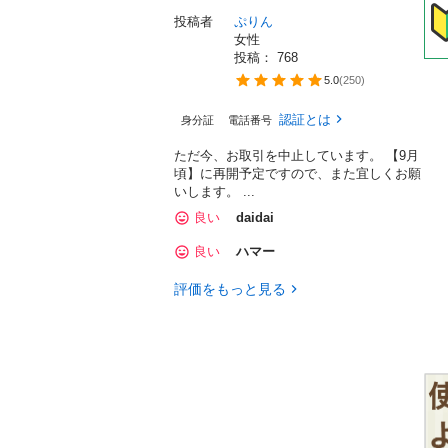
投稿者
ぷりん
女性
投稿： 
768
5.0
(
250
)
認証とは
身分証
電話番号
ただ今、お取引を中止しています。 【9月
頃】に再開予定ですので、また宜しくお願
いします。 ...
良い
daidai
良い
ハマー
評価をもっと見る