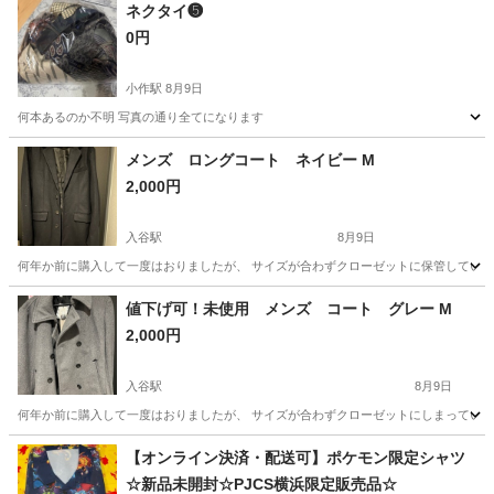
ネクタイ❺
0円
小作駅
8月9日
何本あるのか不明 写真の通り全てになります
東京
羽村市
小作駅
小物
通り
メンズ ロングコート ネイビー M
2,000円
入谷駅
8月9日
何年か前に購入して一度はおりましたが、 サイズが合わずクローゼットに保管していま
東京
台東区
入谷駅
服/ファッション
ネイビー
値下げ可！未使用 メンズ コート グレー M
2,000円
入谷駅
8月9日
何年か前に購入して一度はおりましたが、 サイズが合わずクローゼットにしまっていた
東京
台東区
入谷駅
コート
クローゼット
【オンライン決済・配送可】ポケモン限定シャツ
☆新品未開封☆PJCS横浜限定販売品☆