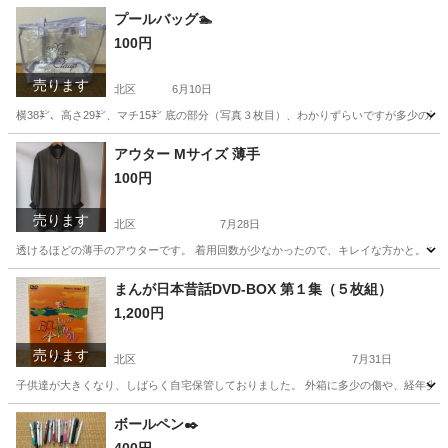
東京
北区
その他
状態
プールバッグ🏊
100円
売ります
北区
6月10日
横38㌢、高さ29㌢、マチ15㌢ 底の部分（写真３枚目）、わかりずらいですが多少の汚
東京
北区
キッズ用品
プール
アウター Мサイズ 薄手
100円
売ります
北区
7月28日
透けるほどの薄手のアウターです。 着用回数が少なかったので、キレイな方かと。 中
東京
北区
その他
まんが日本昔話DVD-BOX 第１集（５枚組）
1,200円
売ります
北区
7月31日
子供達が大きくなり、しばらく自宅保管しておりました。 外箱に多少の傷や、経年劣
東京
北区
DVD/ブルーレイ
DVD
ボールペン✒️