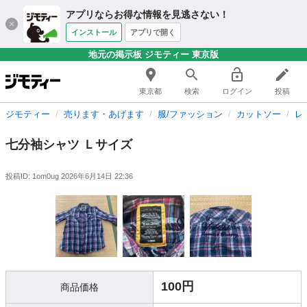
アプリならお得な情報を見逃さない！
インストール
アプリで開く
地元の掲示板 ジモティー 東京版
東京都
検索
ログイン
投稿
ジモティー
売ります・あげます
服/ファッション
カットソー
レ
七分袖シャツ Ｌサイズ
投稿ID: 1om0ug
2026年6月14日 22:36
100円
商品価格