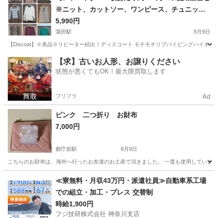
※ニット、カットソー、ワンピース、チュニック
他 合計13点
5,990円
蒲田駅
8月9日
【Discoat】※美品※リピーター続出！ディスコート モチモチリブパイピングハイネ
東京
大田区
蒲田駅
ニット
【求】古いお人形、お譲りください
状態が悪くてもOK！最大限買取します
プリフラ
Ad
ピンク 二つ折り お財布
7,000円
都庁前駅
8月9日
こちらのお財布は、海外へ行ったお友達のお土産で頂きました。 一度も使用していません
東京
新宿区
都庁前駅
小物
ピンク
≪寮無料・月収43万円・派遣社員≫自動車系工場
での組立・加工・プレス 交替制
時給1,900円
フジ技研株式会社 神奈川支店