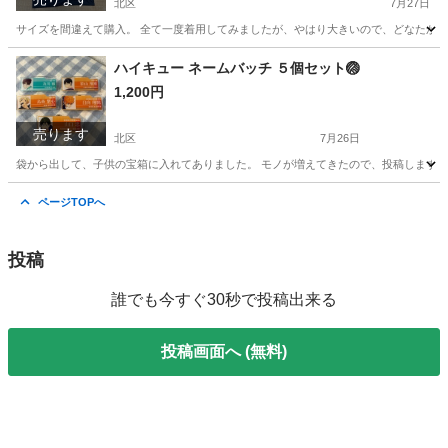
北区
7月27日
サイズを間違えて購入。 全て一度着用してみましたが、やはり大きいので、どなたか活
東京
北区
Tシャツ
ワークマン
ハイキュー ネームバッチ ５個セット🏐
1,200円
売ります
北区
7月26日
袋から出して、子供の宝箱に入れてありました。 モノが増えてきたので、投稿します。
東京
北区
おもちゃ
ハイキュー
ページTOPへ
投稿
誰でも今すぐ30秒で投稿出来る
投稿画面へ (無料)