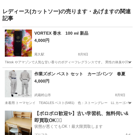
レディース(カットソー)の売ります・あげますの関連
記事
VORTEX 香水 100 ml 新品
4,000円
尾久駅
8月9日
Tiktok やアマゾンで人気な甘い香りのボディーフレグランスです。 男性の体臭や汗に混
東京
北区
尾久駅
その他
番長
作業ズボン ベスト セット カーゴパンツ 春夏
4,000円
武蔵村山市
8月9日
未着用 トーマセンイ TEAGLES ベスト(5481) 色：ストーングレー LL カーゴパ
東京
武蔵村山市
パンツ
【ボロボロ歓迎✨】古い学習机、無料伺い&
即買取OK🙆‍♀️
状態が悪くてもOK！最大限買取します
プリフラ