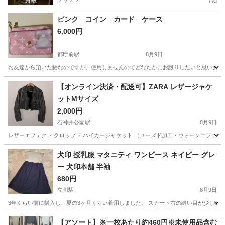
Ad
ピンク コイン カード ケース
6,000円
都庁前駅
8月9日
お友達から頂いた物なのですが、使用しませんのでどなたかにお譲りしたいと思います。 
東京
新宿区
都庁前駅
小物
【オンライン決済・配送可】ZARA レザージャケ
ットMサイズ
2,000円
石神井公園駅
8月9日
レザーエフェクト クロップド バイカージャケット （ユーズド加工・ウォーンエフェクト
東京
練馬区
石神井公園駅
ジャケット
レザージャケット
犬印 授乳服 マタニティ ワンピース ネイビー グレ
ー 犬印本舗 半袖
680円
立川駅
8月9日
3年くらい前に購入し、夏の3ヶ月くらい着用しました。 スカート右の縫い目が少しほつ
東京
立川市
立川駅
ワンピース
授乳服
【アソート】※一枚あたり約460円※未使用品含む