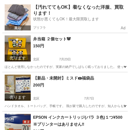
東京
北区
家庭用品
バスタオル
【汚れててもOK】着なくなった洋服、買取
ります！
状態が悪くてもOK！最大限買取します
プリフラ
Ad
弁当箱 ２個セット🐼
150円
売ります
北区
7月23日
ほとんど使用しなかったのですが、実家の納戸でしばらく眠っておりました。 使って
東京
北区
家庭用品
弁当箱
【新品・未開封】ミスド🍩福袋品
200円
売ります
北区
7月7日
ハンドタオル、トートバッグ、手帳です。 我が家で購入したのですが、知人からも頂き
東京
北区
ノベルティグッズ
ミスド
EPSON インクカートリッジ(バラ ３色)１つ¥500
※プリンターはありません‼︎