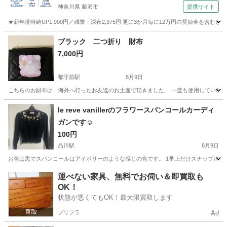
神奈川県 藤沢市
提携サイト
★新年度時給UP1,900円／残業・深夜2,375円 更に3か月毎に12万円の奨励金を含む
神奈川
藤沢市
その他
ブラック 二つ折り 財布
7,000円
都庁前駅
8月9日
こちらのお財布は、海外へ行ったお友達のお土産で頂きました。 一度も使用していなく
東京
新宿区
都庁前駅
小物
le reve vanillerのフラワースパンコールカーディ
ガンです☺️
100円
品川駅
8月9日
お色は黒でスパンコールはアイボリーのような感じの色です。 1番上だけスナップボタンで
東京
港区
品川駅
カーディガン
スナップボタン
運べない家具、無料でお伺い＆即買取も
OK！
状態が悪くてもOK！最大限買取します
プリフラ
Ad