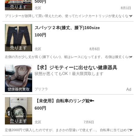
500円
売ります
北区
8月1日
プリンターが故障して買い替えたため、使ってたインクカートリッジが使えなくなったので
東京
北区
プリンター
インクカートリッジ
スパッツ２本(膝丈、膝下)160size
100円
売ります
北区
8月6日
左側の方が少し丈が長く(膝下くらい)、裾はレースになってます。 右側は膝丈くらい、
東京
北区
キッズ用品
スパッツ
【求】ジモティーに出せない健康器具
状態が悪くてもOK！最大限買取します
プリフラ
Ad
【未使用】自転車のリング錠🔑
600円
売ります
北区
7月6日
定価2000円で購入したのですが、まさかの型違いで使えず…。 自転車に当てはめて