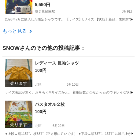
5,550円
堀切菖蒲園駅
8月9日
2026年7月に購入した限定シャツです。 【サイズ】Lサイズ 【状態】新品、未開封で
東京
葛飾区
堀切菖蒲園駅
シャツ
もっと見る
SNOW
さんのその他の投稿記事：
レディース 長袖シャツ
100円
売ります
北区
5月10日
サイズ表記が無く、おそらくMサイズかと。 着用回数が少なかったのでキレイな状態で
東京
北区
シャツ
状態
バスタオル２枚
100円
売ります
北区
6月22日
⚫︎上段→縦115㌢、横88㌢（正方形に近いです） ⚫︎下段→縦73㌢、137㌢ お風呂