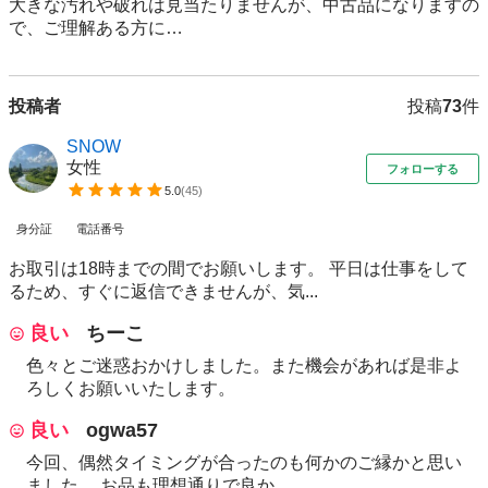
大きな汚れや破れは見当たりませんが、中古品になりますの
で、ご理解ある方に…
投稿者
投稿
73
件
SNOW
女性
フォローする
5.0
(
45
)
身分証
電話番号
お取引は18時までの間でお願いします。 平日は仕事をして
るため、すぐに返信できませんが、気...
良い
ちーこ
色々とご迷惑おかけしました。また機会があれば是非よ
ろしくお願いいたします。
良い
ogwa57
今回、偶然タイミングが合ったのも何かのご縁かと思い
ました。 お品も理想通りで良か...