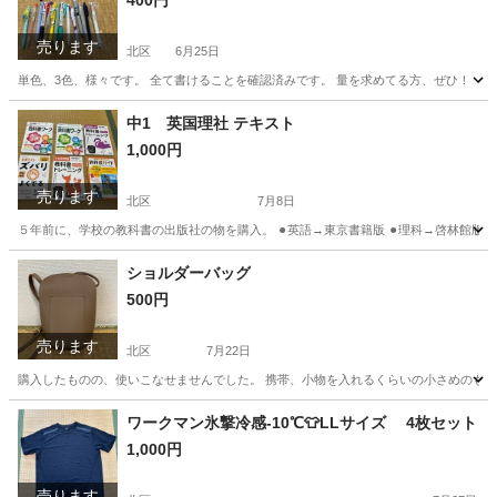
400円
売ります
北区
6月25日
単色、3色、様々です。 全て書けることを確認済みです。 量を求めてる方、ぜひ！
東京
北区
その他
ボールペン
中1 英国理社 テキスト
1,000円
売ります
北区
7月8日
５年前に、学校の教科書の出版社の物を購入。 ⚫︎英語→東京書籍版 ⚫︎理科→啓林館版 ⚫
東京
北区
参考書
英国
ショルダーバッグ
500円
売ります
北区
7月22日
購入したものの、使いこなせませんでした。 携帯、小物を入れるくらいの小さめのもので
東京
北区
バッグ
ワークマン氷撃冷感-10℃👕LLサイズ 4枚セット
1,000円
売ります