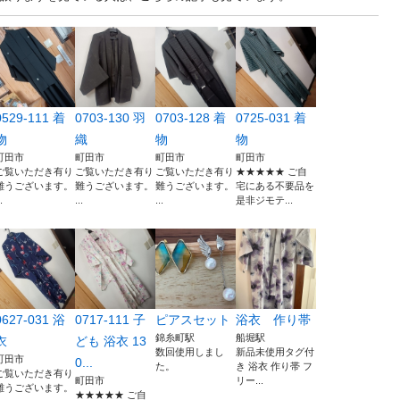
0529-111 着
0703-130 羽
0703-128 着
0725-031 着
物
織
物
物
町田市
町田市
町田市
町田市
ご覧いただき有り
ご覧いただき有り
ご覧いただき有り
★★★★★ ご自
難うございます。
難うございます。
難うございます。
宅にある不要品を
.
...
...
是非ジモテ...
0627-031 浴
0717-111 子
ピアスセット
浴衣 作り帯
錦糸町駅
船堀駅
衣
ども 浴衣 13
数回使用しまし
新品未使用タグ付
町田市
0...
た。
き 浴衣 作り帯 フ
ご覧いただき有り
町田市
リー...
難うございます。
★★★★★ ご自