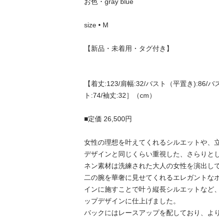
お色・gray blue

size • M

【新品・未着用・タグ付き】

【着丈:123/肩幅:32/バスト（平置き):86/
ト:74/袖丈:32］（cm）

■定価 26,500円

女性の理想を叶えてくれるシルエットや、立
デザインと同じくらい重視した、さらりと
ネン素材は洗練された大人の女性を演出して
二の腕を華奢に見せてくれるエレガントな
インに施すことで叶う縦長シルエットなど、Her
ップデザインに仕上げました。

バックにはレースアップを配しており、よ