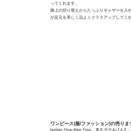
ってくれます。

膝上の切り替えからたっぷりギャザーを入
が足元を美しく品よくクラスアップしてく
ワンピース(服/ファッション)の売り
herlipto Time After Time... 