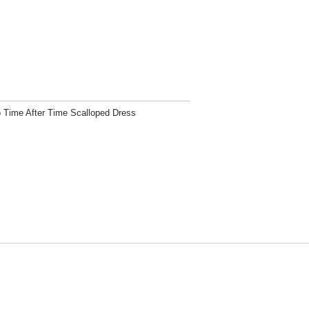
to Time After Time Scalloped Dress
方針
お問い合わせ
者情報の外部送信について