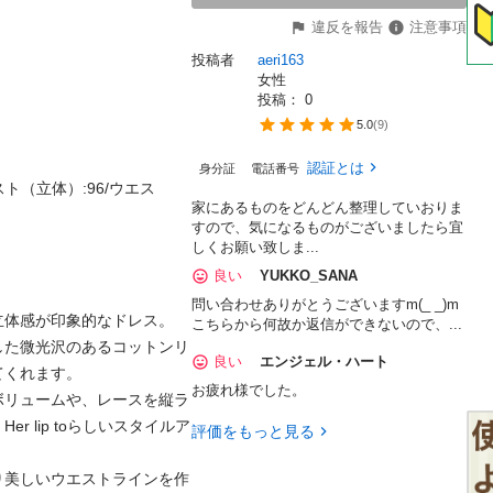
違反を報告
注意事項
投稿者
aeri163
女性
投稿： 
0
5.0
(
9
)
認証とは
身分証
電話番号
バスト（立体）:96/ウエス
家にあるものをどんどん整理していおりま
すので、気になるものがございましたら宜
しくお願い致しま...
良い
YUKKO_SANA
問い合わせありがとうございますm(_ _)m
体感が印象的なドレス。

こちらから何故か返信ができないので、...
した微光沢のあるコットンリ
良い
エンジェル・ハート
くれます。

お疲れ様でした。
ボリュームや、レースを縦ラ
 lip toらしいスタイルア
評価をもっと見る
り美しいウエストラインを作