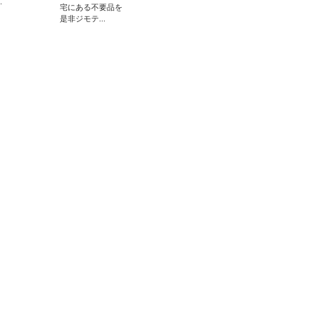
.
宅にある不要品を
是非ジモテ...