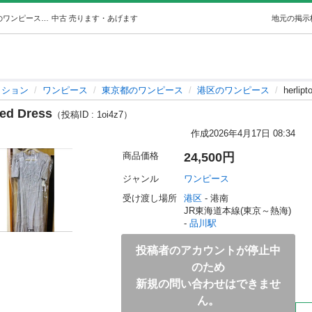
herlipto Time After Time Scalloped Dress (aeri163) 品川のワンピースの中古・古着あげます・譲ります｜ジモティーで不用品の処分
中古
売ります・あげます
地元の掲示
ッション
ワンピース
東京都のワンピース
港区のワンピース
herlip
ped Dress
（投稿ID : 1oi4z7）
作成
2026年4月17日 08:34
商品価格
24,500円
ジャンル
ワンピース
受け渡し場所
港区
 - 港南
JR東海道本線(東京～熱海) 
- 
品川駅
投稿者のアカウントが停止中
のため
新規の問い合わせはできませ
ん。