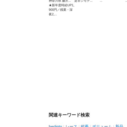
神奈川県 藤沢...
是非ジモテ...
...
..
★新年度時給UP1,
900円／残業・深
夜2,...
関連キーワード検索
herlipto
レース
縦長
ボリューム
新品