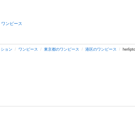
ワンピース
ッション
ワンピース
東京都のワンピース
港区のワンピース
herlip
バシーポリシー
プライバシー・ステートメント
健全化に資する運用
プ
ご利用ガイド
フリーワードで探す
特定商取引法の表示
利用