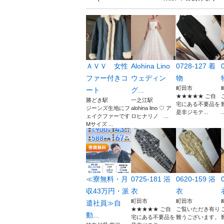
ＡＶＶ 女性
Alohina Lino
0728-127 着
ファー付きコ
ウェディン
物
町田市
ート
グ...
★★★★★ ご自
勝どき駅
一之江駅
宅にある不要品を
ジーンズ生地にフ
alohina lino ♡ ア
是非ジモテ...
..
ェイクファーです
ロヒナリノ ...
Mサイズ ...
≪寮無料・月
0725-181 浴
0620-159 浴
収43万円・派
衣
衣
町田市
町田市
遣社員≫自
★★★★★ ご自
ご覧いただき有り
動...
宅にある不要品を
難うございます。