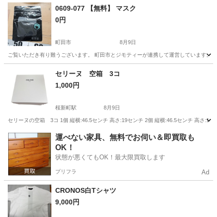
神奈川
藤沢市
その他
0609-077 【無料】 マスク
0円
町田市
8月9日
ご覧いただき有り難うございます。 町田市とジモティーが連携して運営しています。 粗
東京
町田市
小物
リユース
セリーヌ 空箱 3コ
1,000円
桜新町駅
8月9日
セリーヌの空箱 3コ 1個 縦横:46.5センチ 高さ:19センチ 2個 縦横:46.5センチ 高さ
東京
世田谷区
桜新町駅
その他
運べない家具、無料でお伺い＆即買取も
OK！
状態が悪くてもOK！最大限買取します
プリフラ
Ad
CRONOS白Tシャツ
9,000円