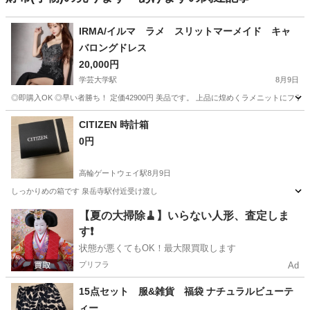
IRMA/イルマ ラメ スリットマーメイド キャ
バロングドレス
20,000円
学芸大学駅
8月9日
◎即購入OK ◎早い者勝ち！ 定価42900円 美品です。 上品に煌めくラメニットにフ
東京
目黒区
学芸大学駅
ドレス
スリット
CITIZEN 時計箱
0円
高輪ゲートウェイ駅
8月9日
しっかりめの箱です 泉岳寺駅付近受け渡し
東京
港区
高輪ゲートウェイ駅
アクセサリー
CITIZEN
【夏の大掃除🧹】いらない人形、査定しま
す❗️
状態が悪くてもOK！最大限買取します
プリフラ
Ad
15点セット 服&雑貨 福袋 ナチュラルビューテ
ィー