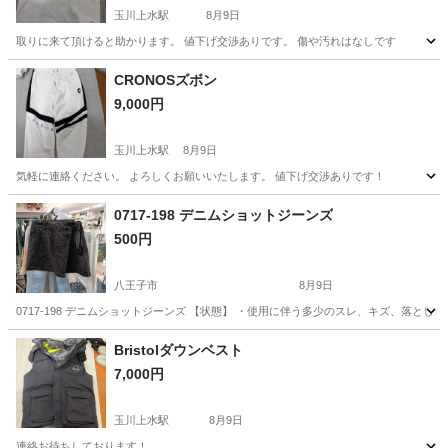
玉川上水駅
8月9日
取りに来て頂けると助かります。 値下げ交渉ありです。 傷や汚れはなしです
東京
立川市
玉川上水駅
その他
CRONOSズボン
9,000円
玉川上水駅
8月9日
気軽に連絡ください。 よろしくお願いいたします。 値下げ交渉ありです！
東京
立川市
玉川上水駅
パンツ
CRONOS
0717-198 デニムショットジーンズ
500円
八王子市
8月9日
0717-198 デニムショットジーンズ 【状態】 ・使用に伴う多少のスレ、キズ、落と
東京
八王子市
スカート
現地
Bristolダウンベスト
7,000円
玉川上水駅
8月9日
連絡お待ちしております！