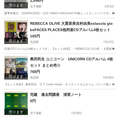
製mens紳士服トップス
2,048円
売ります
北千束駅
8月1日
夏季休業日：2026年8月6日～11日 TAKEO KIKUCHIの半袖ニットカットソー
東京
大田区
北千束駅
Tシャツ
TAKEO KIKUCHI
REBECCA OLIVE 大貫亜美吉村由美solasola glo
beFACES PLACES他邦楽CDアルバム4枚セット
105円
売ります
洗足駅
7月27日
邦楽CDアルバムの4枚セットです。 【セット内容】 ・REBECCA / OLIVE ・大貫亜美吉村由美 / sola
東京
大田区
洗足駅
CD
奥田民生 ユニコーン UNICORN CDアルバム 4枚
セット まとめ売り
768円
売ります
洗足駅
6月28日
【セット内容】 奥田民生 O.T. Come Home オーティーカムホーム（ケース無レン
東京
大田区
洗足駅
CD
ユニコーン
宅建 過去問講座 演習ノート
0円
売ります
北千束駅
7月30日