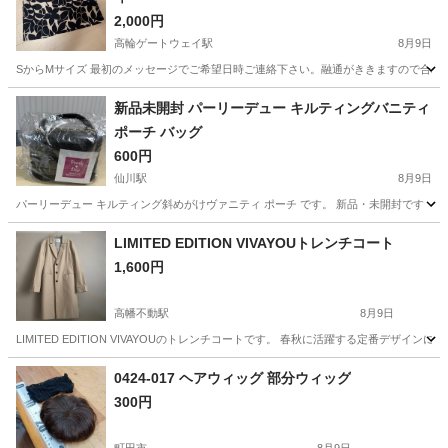
2,000円
高輪ゲートウェイ駅
8月9日
SからMサイズ 最初のメッセージでご希望日時ご連絡下さい。融通がききますので合わせ
東京
港区
高輪ゲートウェイ駅
スカート
セット
新品未開封 パーリーデュー キルティングバニティ
ポーチ バッグ
600円
仙川駅
8月9日
パーリーデュー キルティング斜めがけヴァニティ ポーチ です。 新品・未開封です
東京
調布市
仙川駅
その他
パーリーデュー
LIMITED EDITION VIVAYOUトレンチコート
1,600円
高幡不動駅
8月9日
LIMITED EDITION VIVAYOUのトレンチコートです。 春秋に活躍する定番デザインになって
東京
日野市
高幡不動駅
コート
0424-017 ヘアウィッグ 部分ウィッグ
300円