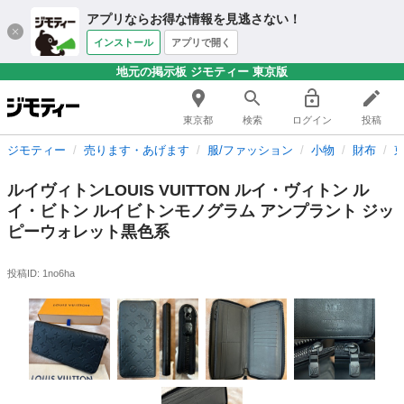
アプリならお得な情報を見逃さない！
インストール
アプリで開く
地元の掲示板 ジモティー 東京版
東京都
検索
ログイン
投稿
ジモティー
売ります・あげます
服/ファッション
小物
財布
ルイヴィトンLOUIS VUITTON ルイ・ヴィトン ル
イ・ビトン ルイビトンモノグラム アンプラント ジッ
ピーウォレット黒色系
投稿ID: 1no6ha