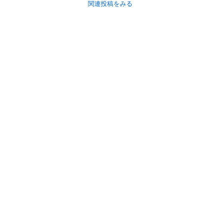
関連投稿をみる
初めての方へ
利用規約
プライバシーポリシー
プライバシー・ステートメント
健全化に資する運用方針
お問い合わせ
運営会社
サイトマップ
ご利用ガイド
フリーワードで探す
PC版で表示
都道府県選択
特定商取引法の表示
利用者情報の外部送信について
© 2011-
2026
Jmty, Inc.