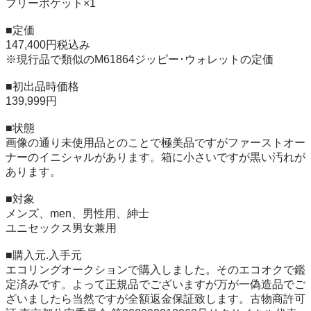
フリーポケット×1

■定価

147,400円税込み

※現行品で類似のM61864ジッピー･ウォレットの定価

■初出品時価格

139,999円

■状態

画像の通り未使用品とのことで極美品ですがファーストオー
ナーのイニシャルがあります。箱に小さいですが黒い汚れが
あります。

■対象

メンズ、men、男性用、紳士

ユニセックス男女兼用

■購入元.入手元

エコリングオークションで購入しました。そのエコオクで鑑
定済みです。よって正規品でございますが万が一偽造品でご
ざいましたら当然ですが全額返金保証致します。古物商許可