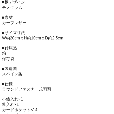
■柄デザイン

モノグラム

■素材

カーフレザー

■サイズ寸法

W約20cmｘH約10cmｘD約2.5cm

■付属品

箱

保存袋

■製造国

スペイン製

■仕様

ラウンドファスナー式開閉

小銭入れ×1

札入れ×1

カードポケット×14
