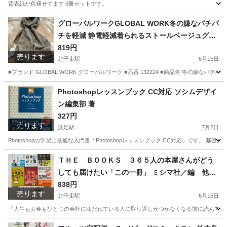
背表紙が色褪せてます 6冊セットです。
東京
大田区
北千束駅
就職、資格
グローバルワークGLOBAL WORK冬の嫌なパチパ
チを軽減 静電軽減着られるストールベージュグレ
ンチェック55マフラースカーフショールポンチョ
819円
売ります
膝掛けひざ掛けブラウン茶色ベージュチェック長
北千束駅
6月15日
さ約188センチ幅約67センチフリンジ約10センチ
■ブランド GLOBAL WORK グローバルワーク ■品番 132224 ■商品名 冬の嫌なパ
レディース女性用婦人
東京
大田区
北千束駅
小物
グローバルワーク
Photoshopレッスンブック CC対応 ソシムデザイ
ン編集部 著
327円
売ります
洗足駅
7月2日
Photoshopの学習に最適な入門書「Photoshopレッスンブック CC対応」です。 基
東京
大田区
洗足駅
パソコン
ＴＨＥ ＢＯＯＫＳ ３６５人の本屋さんがどう
しても届けたい「この一冊」 ミシマ社／編 他全
8冊セット
838円
売ります
北千束駅
6月15日
「人生もお金もひとつの会社にゆだねている人に取り返しがつかなくなる前に読んでほしい複業の教
東京
大田区
北千束駅
ビジネス、経済
ひろゆき