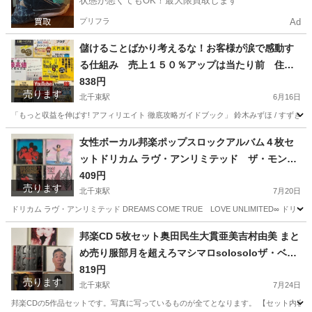
状態が悪くてもOK！最大限買取します
プリフラ
Ad
儲けることばかり考えるな！お客様が涙で感動す
る仕組み 売上１５０％アップは当たり前 住宅
販売全国１位の秘密は、、他全6冊セット
838円
売ります
北千束駅
6月16日
「もっと収益を伸ばす! アフィリエイト 徹底攻略ガイドブック」 鈴木みずほ / すずきみずほ 
東京
大田区
北千束駅
ビジネス、経済
住宅
女性ボーカル邦楽ポップスロックアルバム４枚セ
ットドリカム ラヴ・アンリミテッド ザ・モンス
ター エゴラッピン レベッカ
409円
売ります
北千束駅
7月20日
ドリカム ラヴ・アンリミテッド DREAMS COME TRUE LOVE UNLIMITED∞ ドリームカム
東京
大田区
北千束駅
CD
邦楽CD 5枚セット奥田民生大貫亜美吉村由美 まと
め売り服部月を超えろマシマロsolosoloザ・ベリ
ー・ラスト・オブ・ユニコーン
819円
売ります
北千束駅
7月24日
邦楽CDの5作品セットです。写真に写っているものが全てとなります。 【セット内容】 ・大貫