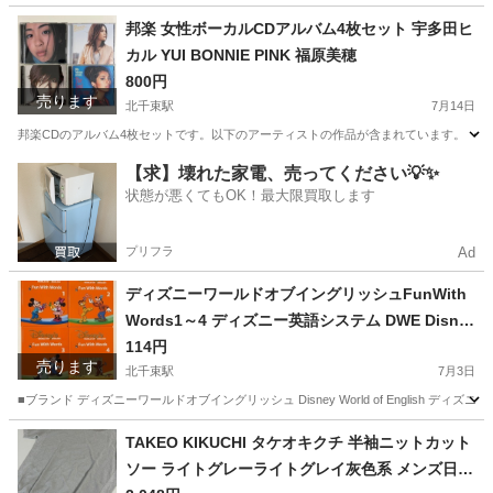
東京
大田区
北千束駅
CD
邦楽 女性ボーカルCDアルバム4枚セット 宇多田ヒ
カル YUI BONNIE PINK 福原美穂
800円
売ります
北千束駅
7月14日
邦楽CDのアルバム4枚セットです。以下のアーティストの作品が含まれています。 ・宇多田ヒカル / First L
東京
大田区
北千束駅
CD
【求】壊れた家電、売ってください💡✨
状態が悪くてもOK！最大限買取します
プリフラ
Ad
ディズニーワールドオブイングリッシュFunWith
Words1～4 ディズニー英語システム DWE Disne
y英語教材子供英語
114円
売ります
北千束駅
7月3日
■ブランド ディズニーワールドオブイングリッシュ Disney World of English ディズニー英語システ
東京
大田区
北千束駅
医学、薬学、看護
DWE
TAKEO KIKUCHI タケオキクチ 半袖ニットカット
ソー ライトグレーライトグレイ灰色系 メンズ日本