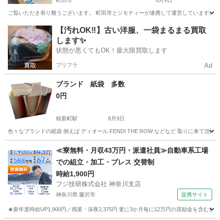
町田市
8月9日
ご覧いただき有り難うございます。 町田市とジモティーが連携して運営しています。 粗
東京
町田市
服/ファッション
ヘアウィッグ
【汚れOK‼️】古い洋服、一袋まるまる買取
します✨
状態が悪くてもOK！最大限買取します
プリフラ
Ad
ブランド 紙袋 多数
0円
桜新町駅
8月9日
色々なブランドの紙袋 例えば ディオール FENDI THE ROW などなど 取りに来て頂け
東京
世田谷区
桜新町駅
その他
≪寮無料・月収43万円・派遣社員≫自動車系工場
での組立・加工・プレス 交替制
時給1,900円
フジ技研株式会社 神奈川支店
神奈川県 藤沢市
提携サイト
★新年度時給UP1,900円／残業・深夜2,375円 更に3か月毎に12万円の奨励金を含む