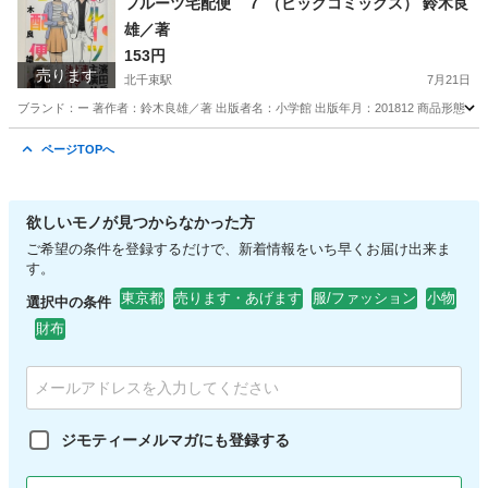
フルーツ宅配便 ７ （ビッグコミックス） 鈴木良
雄／著
153円
売ります
北千束駅
7月21日
ブランド：ー 著作者：鈴木良雄／著 出版者名：小学館 出版年月：201812 商品形態
東京
大田区
北千束駅
マンガ、コミック、アニメ
ページTOPへ
欲しいモノが見つからなかった方
ご希望の条件を登録するだけで、新着情報をいち早くお届け出来ま
す。
東京都
売ります・あげます
服/ファッション
小物
選択中の条件
財布
ジモティーメルマガにも登録する