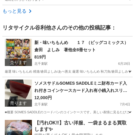
東京
立川市
玉川上水駅
その他
もっと見る
リタサイクル谷利他
さんのその他の投稿記事：
新・味いちもんめ １７ （ビッグコミックス）
倉田 よしみ 著他全8冊セット
819円
売ります
北千束駅
6月19日
厳選 味いちもんめ 精進/倉田よしみ/あべ善太 厳選 味いちもんめ 秋刀魚/倉田よしみ
東京
大田区
北千束駅
マンガ、コミック、アニメ
ソメスサドルSOMES SADDLEミニ財布カード入
れ付きコインケースカード入れ有小銭入れスリム
味いちもんめ
ウォレットコンパクトウォレット
12,000円
売ります
北千束駅
7月4日
■概要 SOMES SADDLEのコードバンのコインケースです。美しい表情に見るたびニヤニヤして
東京
大田区
北千束駅
小物
カード
【汚れOK‼️】古い洋服、一袋まるまる買取
します✨