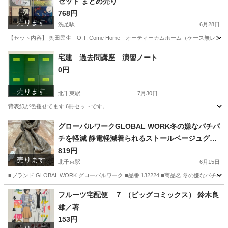
セット まとめ売り
768円
売ります
洗足駅
6月28日
【セット内容】 奥田民生 O.T. Come Home オーティーカムホーム（ケース無レン
東京
大田区
洗足駅
CD
ユニコーン
宅建 過去問講座 演習ノート
0円
売ります
北千束駅
7月30日
背表紙が色褪せてます 6冊セットです。
東京
大田区
北千束駅
就職、資格
グローバルワークGLOBAL WORK冬の嫌なパチパ
チを軽減 静電軽減着られるストールベージュグレ
ンチェック55マフラースカーフショールポンチョ
819円
売ります
膝掛けひざ掛けブラウン茶色ベージュチェック長
北千束駅
6月15日
さ約188センチ幅約67センチフリンジ約10センチ
■ブランド GLOBAL WORK グローバルワーク ■品番 132224 ■商品名 冬の嫌なパ
レディース女性用婦人
東京
大田区
北千束駅
小物
グローバルワーク
フルーツ宅配便 ７ （ビッグコミックス） 鈴木良
雄／著
153円