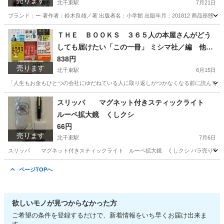
売ります
北千束駅
7月21日
ブランド：ー 著作者：鈴木良雄／著 出版者名：小学館 出版年月：201812 商品形態
東京
大田区
北千束駅
マンガ、コミック、アニメ
ＴＨＥ ＢＯＯＫＳ ３６５人の本屋さんがどう
しても届けたい「この一冊」 ミシマ社／編 他全
8冊セット
838円
売ります
北千束駅
6月15日
「人生もお金もひとつの会社にゆだねている人に取り返しがつかなくなる前に読んでほしい複業の教
東京
大田区
北千束駅
ビジネス、経済
ひろゆき
スリッパ マグネット付きスティックライト
ルーペ拡大鏡 くしクシ
66円
売ります
北千束駅
7月6日
スリッパ マグネット付きスティックライト ルーペ拡大鏡 くしクシ バラ売り可能
東京
大田区
北千束駅
その他
拡大鏡
ページTOPへ
欲しいモノが見つからなかった方
ご希望の条件を登録するだけで、新着情報をいち早くお届け出来ま