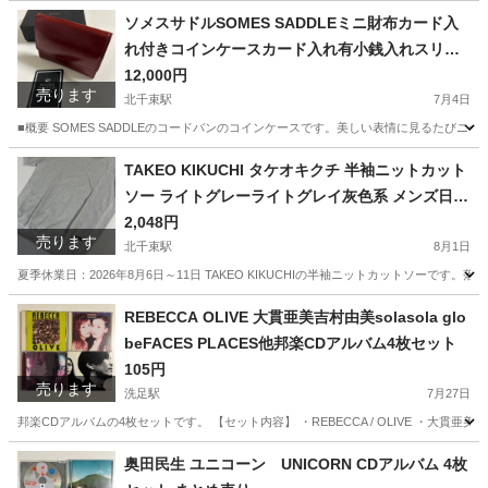
ソメスサドルSOMES SADDLEミニ財布カード入
れ付きコインケースカード入れ有小銭入れスリム
ウォレットコンパクトウォレット
12,000円
売ります
北千束駅
7月4日
■概要 SOMES SADDLEのコードバンのコインケースです。美しい表情に見るたびニヤニヤして
東京
大田区
北千束駅
小物
カード
TAKEO KIKUCHI タケオキクチ 半袖ニットカット
ソー ライトグレーライトグレイ灰色系 メンズ日本
製mens紳士服トップス
2,048円
売ります
北千束駅
8月1日
夏季休業日：2026年8月6日～11日 TAKEO KIKUCHIの半袖ニットカットソー
東京
大田区
北千束駅
Tシャツ
TAKEO KIKUCHI
REBECCA OLIVE 大貫亜美吉村由美solasola glo
beFACES PLACES他邦楽CDアルバム4枚セット
105円
売ります
洗足駅
7月27日
邦楽CDアルバムの4枚セットです。 【セット内容】 ・REBECCA / OLIVE ・大貫亜美吉村由美 / sola
東京
大田区
洗足駅
CD
奥田民生 ユニコーン UNICORN CDアルバム 4枚