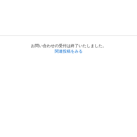
お問い合わせの受付は終了いたしました。
関連投稿をみる
初めての方へ
利用規約
プライバシーポリシー
プライバシー・ステートメント
健全化に資する運用方針
お問い合わせ
運営会社
サイトマップ
ご利用ガイド
フリーワードで探す
PC版で表示
都道府県選択