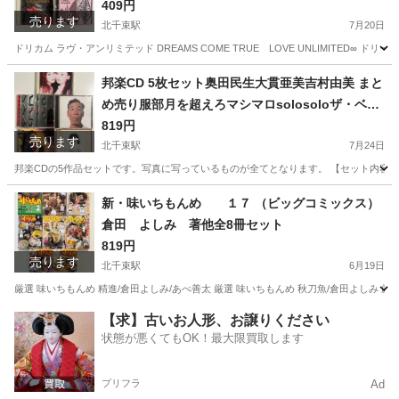
ター エゴラッピン レベッカ
409円
売ります
北千束駅
7月20日
ドリカム ラヴ・アンリミテッド DREAMS COME TRUE LOVE UNLIMITED∞ ドリームカム
東京
大田区
北千束駅
CD
邦楽CD 5枚セット奥田民生大貫亜美吉村由美 まと
め売り服部月を超えろマシマロsolosoloザ・ベリ
ー・ラスト・オブ・ユニコーン
819円
売ります
北千束駅
7月24日
邦楽CDの5作品セットです。写真に写っているものが全てとなります。 【セット内容】 ・大貫
東京
大田区
北千束駅
CD
新・味いちもんめ １７ （ビッグコミックス）
倉田 よしみ 著他全8冊セット
819円
売ります
北千束駅
6月19日
厳選 味いちもんめ 精進/倉田よしみ/あべ善太 厳選 味いちもんめ 秋刀魚/倉田よしみ
東京
大田区
北千束駅
マンガ、コミック、アニメ
【求】古いお人形、お譲りください
状態が悪くてもOK！最大限買取します
味いちもんめ
プリフラ
Ad