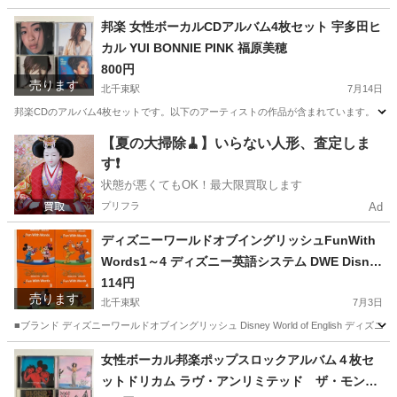
東京
大田区
北千束駅
ビジネス、経済
住宅
邦楽 女性ボーカルCDアルバム4枚セット 宇多田ヒ
カル YUI BONNIE PINK 福原美穂
800円
売ります
北千束駅
7月14日
邦楽CDのアルバム4枚セットです。以下のアーティストの作品が含まれています。 ・宇多田ヒカル / First L
東京
大田区
北千束駅
CD
【夏の大掃除🧹】いらない人形、査定しま
す❗️
状態が悪くてもOK！最大限買取します
プリフラ
Ad
ディズニーワールドオブイングリッシュFunWith
Words1～4 ディズニー英語システム DWE Disne
y英語教材子供英語
114円
売ります
北千束駅
7月3日
■ブランド ディズニーワールドオブイングリッシュ Disney World of English ディズニー英語システ
東京
大田区
北千束駅
医学、薬学、看護
DWE
女性ボーカル邦楽ポップスロックアルバム４枚セ
ットドリカム ラヴ・アンリミテッド ザ・モンス