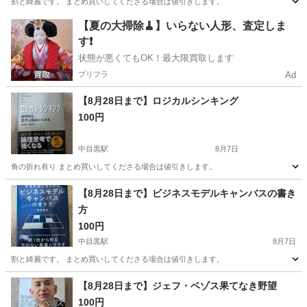
割と綺麗です。 まとめ買いしてくださる場合は値引きします。
東京
目黒区
中目黒駅
ビジネス、経済
【夏の大掃除🧹】いらない人形、査定しま
す❗️
状態が悪くてもOK！最大限買取します
プリフラ
Ad
【8月28日まで】ロジカルシンキング
100円
中目黒駅
8月7日
角の折れ有り まとめ買いしてくださる場合は値引きします。
東京
目黒区
中目黒駅
ビジネス、経済
【8月28日まで】ビジネスモデルキャンバスの書き
方
100円
中目黒駅
8月7日
割と綺麗です。 まとめ買いしてくださる場合は値引きします。
東京
目黒区
中目黒駅
ビジネス、経済
【8月28日まで】ジェフ・ベゾス果てなき野望
100円