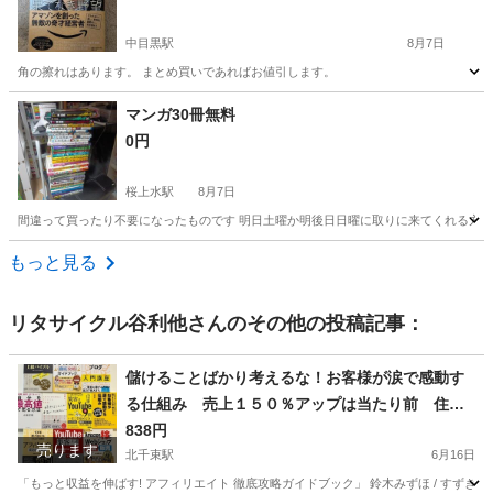
中目黒駅
8月7日
角の擦れはあります。 まとめ買いであればお値引します。
東京
目黒区
中目黒駅
ビジネス、経済
マンガ30冊無料
0円
桜上水駅
8月7日
間違って買ったり不要になったものです 明日土曜か明後日日曜に取りに来てくれる方い
東京
杉並区
桜上水駅
マンガ、コミック、アニメ
もっと見る
リタサイクル谷利他
さんのその他の投稿記事：
儲けることばかり考えるな！お客様が涙で感動す
る仕組み 売上１５０％アップは当たり前 住宅
販売全国１位の秘密は、、他全6冊セット
838円
売ります
北千束駅
6月16日
「もっと収益を伸ばす! アフィリエイト 徹底攻略ガイドブック」 鈴木みずほ / すずきみずほ 