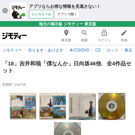
アプリならお得な情報を見逃さない！
インストール
アプリで開く
地元の掲示板 ジモティー 東京版
東京都
検索
ログイン
投稿
ジモティー
売ります・あげます
本/CD/DVD
CD
ロック
東京
「18」吉井和哉「僕なんか」日向坂46他 全4作品セ
ット
投稿ID: 1my7sb