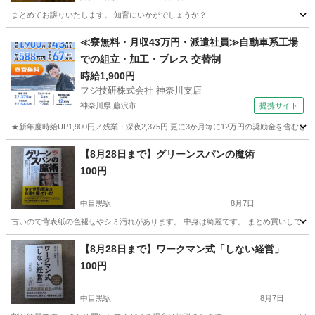
まとめてお譲りいたします。 知育にいかがでしょうか？
東京
杉並区
阿佐ケ谷駅
絵本
≪寮無料・月収43万円・派遣社員≫自動車系工場
での組立・加工・プレス 交替制
時給1,900円
フジ技研株式会社 神奈川支店
神奈川県 藤沢市
提携サイト
★新年度時給UP1,900円／残業・深夜2,375円 更に3か月毎に12万円の奨励金を含む
神奈川
藤沢市
その他
【8月28日まで】グリーンスパンの魔術
100円
中目黒駅
8月7日
古いので背表紙の色褪せやシミ汚れがあります。 中身は綺麗です。 まとめ買いしてく
東京
目黒区
中目黒駅
ビジネス、経済
【8月28日まで】ワークマン式「しない経営」
100円
中目黒駅
8月7日