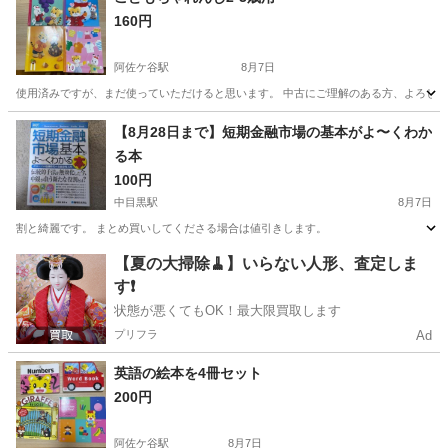
160円
阿佐ケ谷駅
8月7日
使用済みですが、まだ使っていただけると思います。 中古にご理解のある方、よろしく
東京
杉並区
阿佐ケ谷駅
絵本
こどもちゃれんじ
【8月28日まで】短期金融市場の基本がよ〜くわか
る本
100円
中目黒駅
8月7日
割と綺麗です。 まとめ買いしてくださる場合は値引きします。
東京
目黒区
中目黒駅
ビジネス、経済
【夏の大掃除🧹】いらない人形、査定しま
す❗️
状態が悪くてもOK！最大限買取します
プリフラ
Ad
英語の絵本を4冊セット
200円
阿佐ケ谷駅
8月7日