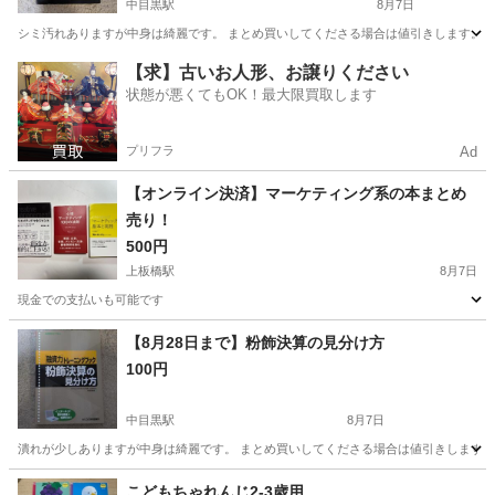
中目黒駅
8月7日
シミ汚れありますが中身は綺麗です。 まとめ買いしてくださる場合は値引きします。
東京
目黒区
中目黒駅
ビジネス、経済
汚れ
【求】古いお人形、お譲りください
状態が悪くてもOK！最大限買取します
プリフラ
Ad
【オンライン決済】マーケティング系の本まとめ
売り！
500円
上板橋駅
8月7日
現金での支払いも可能です
東京
板橋区
上板橋駅
ビジネス、経済
【8月28日まで】粉飾決算の見分け方
100円
中目黒駅
8月7日
潰れが少しありますが中身は綺麗です。 まとめ買いしてくださる場合は値引きします。
東京
目黒区
中目黒駅
ビジネス、経済
こどもちゃれんじ2-3歳用