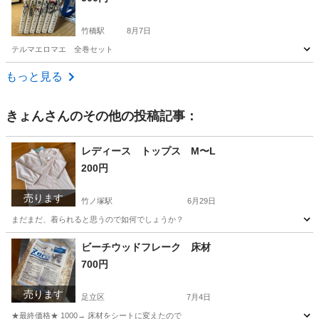
竹橋駅
8月7日
テルマエロマエ 全巻セット
東京
千代田区
竹橋駅
マンガ、コミック、アニメ
セット
もっと見る
きょん
さんのその他の投稿記事：
レディース トップス M〜L
200円
売ります
竹ノ塚駅
6月29日
まだまだ、着られると思うので如何でしょうか？
東京
足立区
竹ノ塚駅
トレーナー
ビーチウッドフレーク 床材
700円
売ります
足立区
7月4日
★最終価格★ 1000→ 床材をシートに変えたので