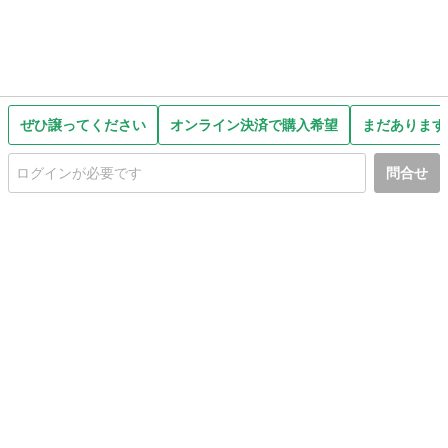
ぜひ譲ってください
オンライン決済で購入希望
まだあります
問合せ
初めての方へ
利用規約
プライバシーポリシー
プライバシー・ステートメント
健全化に資する運用方針
お問い合わせ
運営会社
サイトマップ
ご利用ガイド
フリーワードで探す
PC版で表示
都道府県選択