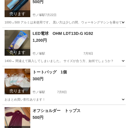
500円
売ります
竹ノ塚駅
7月22日
1000→500 アルミは未使用です。 黒い方は少しの間、ウォーキングマシンを乗せてい
東京
足立区
竹ノ塚駅
その他
マット
LED電球 OHM LDT13D-G IG92
1,200円
売ります
竹ノ塚駅
7月9日
1400→ 間違えて購入してしまいました。 サイズが合う方、如何でしょうか？
東京
足立区
竹ノ塚駅
ヘアケア
LED電球
トートバッグ 1個
300円
売ります
竹ノ塚駅
7月8日
おまとめ買い割引あります！
東京
足立区
竹ノ塚駅
バッグ
オフショルダー トップス
500円