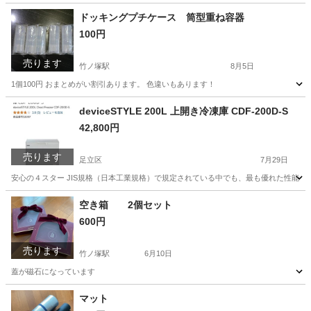
東京
足立区
ヘアケア
リンスインシャンプー
ドッキングプチケース 筒型重ね容器
100円
売ります
竹ノ塚駅
8月5日
1個100円 おまとめがい割引あります。 色違いもあります！
東京
足立区
竹ノ塚駅
靴/バッグ
容器
deviceSTYLE 200L 上開き冷凍庫 CDF-200D-S
42,800円
売ります
足立区
7月29日
安心の４スター JIS規格（日本工業規格）で規定されている中でも、最も優れた性能を表
東京
足立区
キッチン家電
空き箱 2個セット
600円
売ります
竹ノ塚駅
6月10日
蓋が磁石になっています
東京
足立区
竹ノ塚駅
その他
磁石
マット