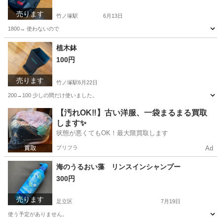
売ります
竹ノ塚駅
6月13日
1800→ 使わないので
東京
足立区
竹ノ塚駅
バッグ
ボディバッグ
植木鉢
100円
売ります
竹ノ塚駅
6月22日
200→100 少しの間だけ使いました。
東京
足立区
竹ノ塚駅
生活雑貨
【汚れOK‼️】古い洋服、一袋まるまる買取
します✨
状態が悪くてもOK！最大限買取します
プリフラ
Ad
海のうるおい藻 リンスインシャンプー
300円
売ります
足立区
7月19日
使う予定がありません。