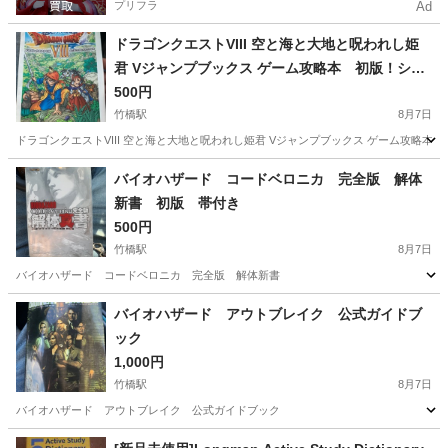
プリフラ
Ad
ドラゴンクエストVIII 空と海と大地と呪われし姫
君 Vジャンプブックス ゲーム攻略本 初版！シー
ル付き！
500円
竹橋駅
8月7日
ドラゴンクエストVIII 空と海と大地と呪われし姫君 Vジャンプブックス ゲーム攻略本
東京
千代田区
竹橋駅
本/CD/DVD
バイオハザード コードベロニカ 完全版 解体
新書 初版 帯付き
500円
竹橋駅
8月7日
バイオハザード コードベロニカ 完全版 解体新書
東京
千代田区
竹橋駅
本/CD/DVD
バイオハザード アウトブレイク 公式ガイドブ
ック
1,000円
竹橋駅
8月7日
バイオハザード アウトブレイク 公式ガイドブック
東京
千代田区
竹橋駅
本/CD/DVD