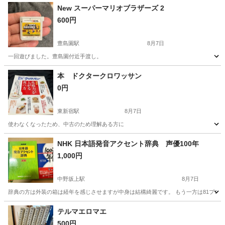
New スーパーマリオブラザーズ 2
600円
豊島園駅
8月7日
一回遊びました。豊島園付近手渡し。
東京
練馬区
豊島園駅
本/CD/DVD
付近
本 ドクタークロワッサン
0円
東新宿駅
8月7日
使わなくなったため、中古のため理解ある方に
東京
新宿区
東新宿駅
その他
クロワッサン
NHK 日本語発音アクセント辞典 声優100年
1,000円
中野坂上駅
8月7日
辞典の方は外装の箱は経年を感じさせますが中身は結構綺麗です。 もう一方は81プロデ
東京
中野区
中野坂上駅
その他
テルマエロマエ
500円