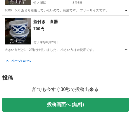
売ります
竹ノ塚駅
8月6日
1000→500 あまり着用していないので、綺麗です。 フリーサイズです。
東京
足立区
竹ノ塚駅
トレーナー
蓋付き 食器
700円
売ります
竹ノ塚駅
6月29日
大きい方だけ1～2回だけ使いました。 小さい方は未使用です。
東京
足立区
竹ノ塚駅
生活雑貨
ページTOPへ
投稿
誰でも今すぐ30秒で投稿出来る
投稿画面へ (無料)