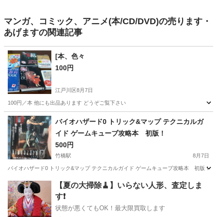
マンガ、コミック、アニメ(本/CD/DVD)の売ります・
あげますの関連記事
[本、色々
100円
江戸川区
8月7日
100円／本 他にも出品あります どうぞご覧下さい
東京
江戸川区
その他
バイオハザード0 トリック&マップ テクニカルガ
イド ゲームキューブ攻略本 初版！
500円
竹橋駅
8月7日
バイオハザード0 トリック&マップ テクニカルガイド ゲームキューブ攻略本 初版！
東京
千代田区
竹橋駅
本/CD/DVD
【夏の大掃除🧹】いらない人形、査定しま
す❗️
状態が悪くてもOK！最大限買取します