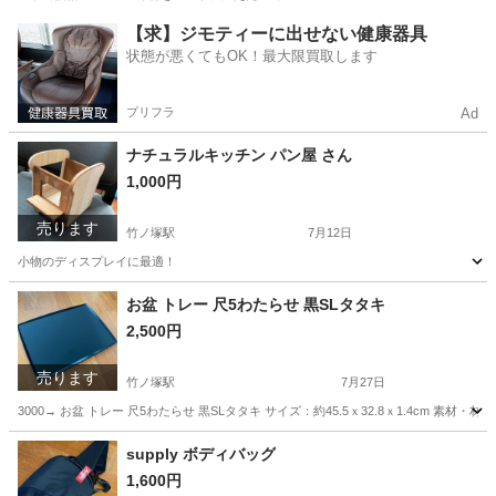
東京
足立区
生活雑貨
シート
【求】ジモティーに出せない健康器具
状態が悪くてもOK！最大限買取します
プリフラ
Ad
ナチュラルキッチン パン屋 さん
1,000円
売ります
竹ノ塚駅
7月12日
小物のディスプレイに最適！
東京
足立区
竹ノ塚駅
その他
ナチュラルキッチン
お盆 トレー 尺5わたらせ 黒SLタタキ
2,500円
売ります
竹ノ塚駅
7月27日
3000→ お盆 トレー 尺5わたらせ 黒SLタタキ サイズ：約45.5ｘ32.8ｘ1.4cm
東京
足立区
竹ノ塚駅
食器
お盆
supply ボディバッグ
1,600円