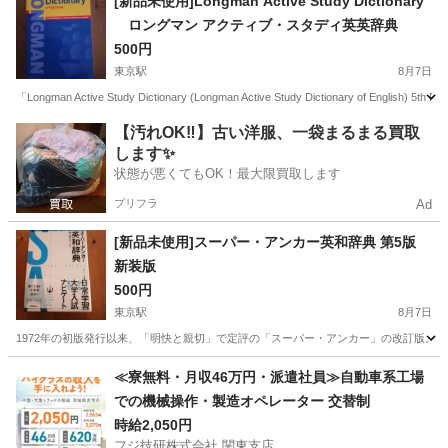
[新品未使用]Longman Active Study Dictionary
ロングマン アクティブ・スタディ英英辞典
500円
東京駅
8月7日
「Longman Active Study Dictionary (Longman Active Study Dictionary of English) 5th Revise
東京
渋谷区
東京駅
語学、辞書
英英辞典
【汚れOK‼️】古い洋服、一袋まるまる買取
します✨
状態が悪くてもOK！最大限買取します
プリフラ
Ad
[新品未使用]スーパー・アンカー英和辞典 第5版
新装版
500円
東京駅
8月7日
1972年の初版発行以来、「明快と親切」で定評の「スーパー・アンカー」の改訂版。 高
東京
渋谷区
東京駅
語学、辞書
アンカー
≪寮無料・月収46万円・派遣社員≫自動車系工場
での機械操作・製造オペレーター 交替制
時給2,050円
フジ技研株式会社 関東支店