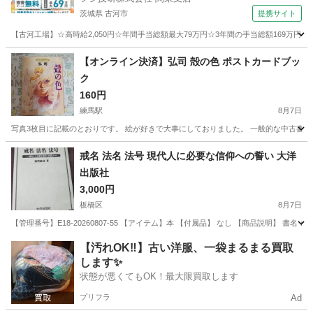
茨城県 古河市
提携サイト
【古河工場】☆高時給2,050円☆年間手当総額最大79万円☆3年間の手当総額169万円
茨城
古河市
その他
【オンライン決済】弘司 殻の色 ポストカードブッ
ク
160円
練馬駅
8月7日
写真3枚目に記載のとおりです。 絵が好きで大事にしておりました。 一般的な中古書籍
東京
練馬区
練馬駅
マンガ、コミック、アニメ
戒名 法名 法号 現代人に必要な信仰への誓い 大洋
出版社
3,000円
板橋区
8月7日
【管理番号】E18-20260807-55 【アイテム】本 【付属品】 なし 【商品説明】 書
東京
板橋区
その他
【汚れOK‼️】古い洋服、一袋まるまる買取
します✨
状態が悪くてもOK！最大限買取します
プリフラ
Ad