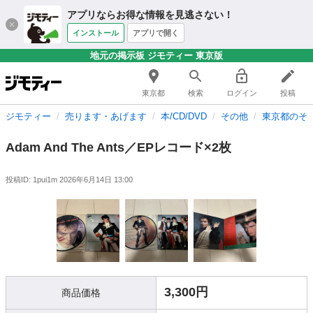
アプリならお得な情報を見逃さない！
インストール
アプリで開く
地元の掲示板 ジモティー 東京版
東京都
検索
ログイン
投稿
ジモティー
売ります・あげます
本/CD/DVD
その他
東京都のそ
Adam And The Ants／EPレコード×2枚
投稿ID: 1pui1m
2026年6月14日 13:00
3,300円
商品価格