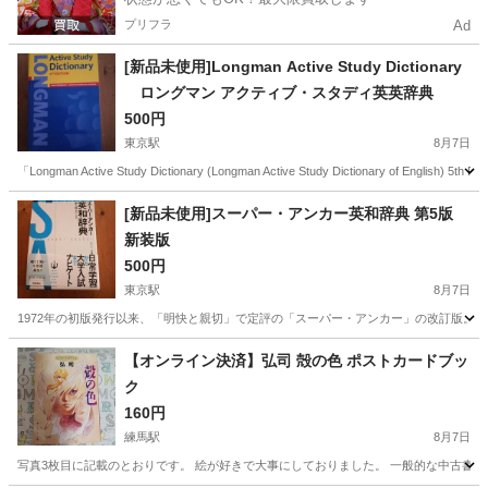
プリフラ
Ad
[新品未使用]Longman Active Study Dictionary
ロングマン アクティブ・スタディ英英辞典
500円
東京駅
8月7日
「Longman Active Study Dictionary (Longman Active Study Dictionary of English) 5th Revise
東京
渋谷区
東京駅
語学、辞書
英英辞典
[新品未使用]スーパー・アンカー英和辞典 第5版
新装版
500円
東京駅
8月7日
1972年の初版発行以来、「明快と親切」で定評の「スーパー・アンカー」の改訂版。 高
東京
渋谷区
東京駅
語学、辞書
アンカー
【オンライン決済】弘司 殻の色 ポストカードブッ
ク
160円
練馬駅
8月7日
写真3枚目に記載のとおりです。 絵が好きで大事にしておりました。 一般的な中古書籍