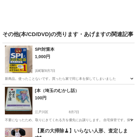
その他(本/CD/DVD)の売ります・あげますの関連記事
SPI対策本
1,000円
浜町駅
8月7日
新商品。使ったことないです。買ったら家で同じ本を探してしまいました
東京
中央区
浜町駅
参考書
[本（埼玉のむかし話）
100円
江戸川区
8月7日
不要になったため、取りにきてくれる方を優先にお譲りします。 自宅保管です。保管汚
東京
江戸川区
その他
有料
【夏の大掃除🧹】いらない人形、査定しま