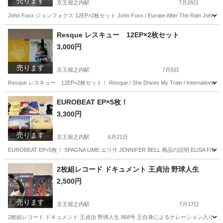
売ります
京王堀之内駅
7月28日
John Foxx ジョンフォクス 12EP×2枚セット John Foxx / Europe After The Rain John Foxx 
東京
八王子市
京王堀之内駅
CD
beat
Resque レスキュー 12EP×2枚セット
3,000円
売ります
京王堀之内駅
7月5日
Resque レスキュー 12EP×2枚セット！ Resque / She Drives My Train / International Re
東京
八王子市
京王堀之内駅
CD
セット
EUROBEAT EP×5枚！
3,300円
売ります
京王堀之内駅
6月21日
EUROBEAT EP×5枚！ SPAGNA LIME エリサ JENNIFER BELL 商品の説明 ELISA FIO
東京
八王子市
京王堀之内駅
その他
2枚組レコード ドキュメント 王貞治 野球人生
2,500円
売ります
京王堀之内駅
7月17日
2枚組レコード ドキュメント 王貞治 野球人生 868号 王自身によるナレーション入り 手形