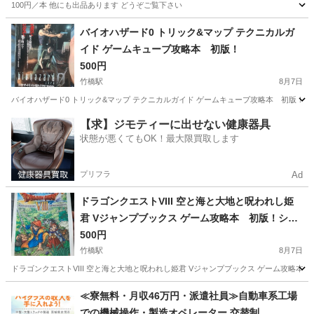
100円／本 他にも出品あります どうぞご覧下さい
東京
江戸川区
その他
バイオハザード0 トリック&マップ テクニカルガ
イド ゲームキューブ攻略本 初版！
500円
竹橋駅
8月7日
バイオハザード0 トリック&マップ テクニカルガイド ゲームキューブ攻略本 初版！
東京
千代田区
竹橋駅
本/CD/DVD
【求】ジモティーに出せない健康器具
状態が悪くてもOK！最大限買取します
プリフラ
Ad
ドラゴンクエストVIII 空と海と大地と呪われし姫
君 Vジャンプブックス ゲーム攻略本 初版！シー
ル付き！
500円
竹橋駅
8月7日
ドラゴンクエストVIII 空と海と大地と呪われし姫君 Vジャンプブックス ゲーム攻略本
東京
千代田区
竹橋駅
本/CD/DVD
≪寮無料・月収46万円・派遣社員≫自動車系工場
での機械操作・製造オペレーター 交替制