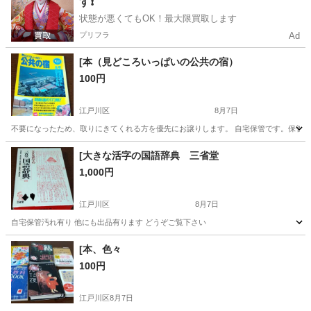
す❗️
状態が悪くてもOK！最大限買取します
プリフラ
Ad
[本（見どころいっぱいの公共の宿）
100円
江戸川区
8月7日
不要になったため、取りにきてくれる方を優先にお譲りします。 自宅保管です。保管汚れ有
東京
江戸川区
その他
有料
[大きな活字の国語辞典 三省堂
1,000円
江戸川区
8月7日
自宅保管汚れ有り 他にも出品有ります どうぞご覧下さい
東京
江戸川区
語学、辞書
活字
[本、色々
100円
江戸川区
8月7日