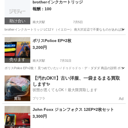
brotherインクカートリッジ
報酬：100
助け合い
南大沢駅
7月5日
brotherインクカートリッジ LC12Ｙ（イエロー） 南大沢近辺で不要なものがあれば
東京
八王子市
南大沢駅
買いたい/ください
ポリスPolice EP×2枚
3,200円
売ります
南大沢駅
7月31日
ポリスPolice EP×2枚！ 見つめていたい / ドゥドゥドゥ・デ・ダダダ 商品の説明 ポリスPolice 
東京
八王子市
南大沢駅
その他
【汚れOK‼️】古い洋服、一袋まるまる買取
します✨
状態が悪くてもOK！最大限買取します
プリフラ
Ad
John Foxx ジョンフォクス 12EP×2枚セット
3,300円