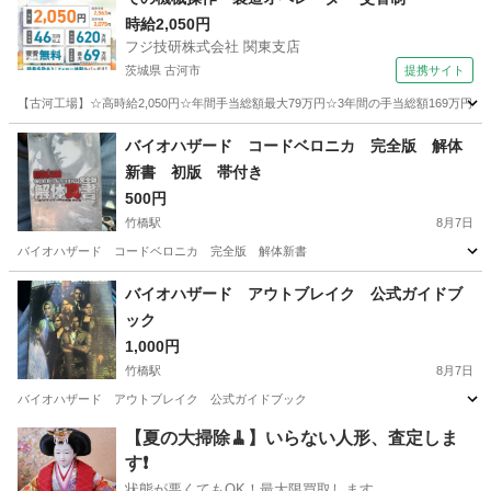
時給2,050円
フジ技研株式会社 関東支店
茨城県 古河市
提携サイト
【古河工場】☆高時給2,050円☆年間手当総額最大79万円☆3年間の手当総額169万円
茨城
古河市
その他
バイオハザード コードベロニカ 完全版 解体
新書 初版 帯付き
500円
竹橋駅
8月7日
バイオハザード コードベロニカ 完全版 解体新書
東京
千代田区
竹橋駅
本/CD/DVD
バイオハザード アウトブレイク 公式ガイドブ
ック
1,000円
竹橋駅
8月7日
バイオハザード アウトブレイク 公式ガイドブック
東京
千代田区
竹橋駅
本/CD/DVD
【夏の大掃除🧹】いらない人形、査定しま
す❗️
状態が悪くてもOK！最大限買取します