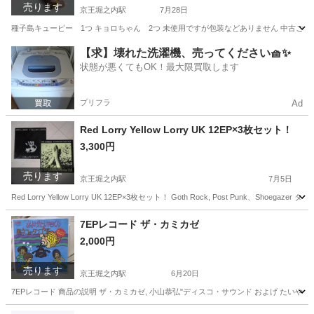
売ります
京王堀之内駅
7月28日
種子島キューピー 1つ キョロちゃん 2つ 未使用ですが包装などありません 中古ご
東京
八王子市
京王堀之内駅
おもちゃ
マスコット
【求】壊れた洗濯機、売ってください🧺✨
状態が悪くてもOK！最大限買取します
プリフラ
Ad
Red Lorry Yellow Lorry UK 12EP×3枚セット！
3,300円
売ります
京王堀之内駅
7月5日
Red Lorry Yellow Lorry UK 12EP×3枚セット！ Goth Rock, Post Punk、Shoegazer タイトル↓ R
東京
八王子市
京王堀之内駅
CD
セット
7EPレコード ザ・カミカゼ
2,000円
売ります
京王堀之内駅
6月20日
7EPレコード 商品の説明 ザ・カミカゼ, 小山恭弘"ディスコ・サウンド およげ たいやきくん / 
東京
八王子市
京王堀之内駅
その他
レコード