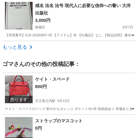
東京
練馬区
練馬駅
マンガ、コミック、アニメ
戒名 法名 法号 現代人に必要な信仰への誓い 大洋
出版社
3,000円
板橋区
8月7日
【管理番号】E18-20260807-55 【アイテム】本 【付属品】 なし 【商品説明】 書
東京
板橋区
その他
もっと見る
ゴマ
さんのその他の投稿記事：
ケイト・スペード
800円
売ります
京王堀之内駅
6月12日
ケイト・スペードのバッグ 鮮やかなオレンジ ポケット4か所 収納袋あり 革傷ありま
東京
八王子市
京王堀之内駅
バッグ
ケイト
ストラップのマスコット
0円