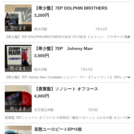
東京
八王子市
京王堀之内駅
その他
王貞治
【希少盤】7EP DOLPHIN BROTHERS
3,200円
売ります
南大沢駅
7月11日
【希少盤】7EP DOLPHIN BROTHERS FACE TO FACE ドルフィン・ブラザーズ 商品説明
東京
八王子市
南大沢駅
その他
【希少盤】7EP Johnny Marr
3,500円
売ります
南大沢駅
7月17日
【希少盤】7EP Johnny Marr Candidate ジョニー・マー 【フォーマット】7EPレコード
東京
八王子市
南大沢駅
その他
【貴重盤】ソノシート オフコース
4,000円
売ります
京王堀之内駅
7月3日
貴重盤 7EPソノシート オフコース 小田和正 / 横浜トヨペット コルサの歌 ヨコハマが似合う奴 
東京
八王子市
京王堀之内駅
その他
オフコース
哀愁ユーロビートEP×2枚