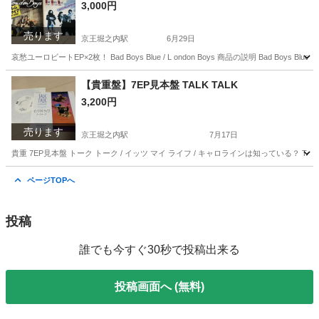
3,000円
売ります
京王堀之内駅
6月29日
哀愁ユーロビートEP×2枚！ Bad Boys Blue / L ondon Boys 商品の説明 Bad Boys Bl
東京
八王子市
京王堀之内駅
その他
ユーロビート
【貴重盤】7EP見本盤 TALK TALK
3,200円
売ります
京王堀之内駅
7月17日
貴重 7EP見本盤 トーク トーク / イッツ マイ ライフ / キャロラインは知っている？ TALK TALK / It
東京
八王子市
京王堀之内駅
その他
Know
ページTOPへ
投稿
誰でも今すぐ30秒で投稿出来る
投稿画面へ (無料)