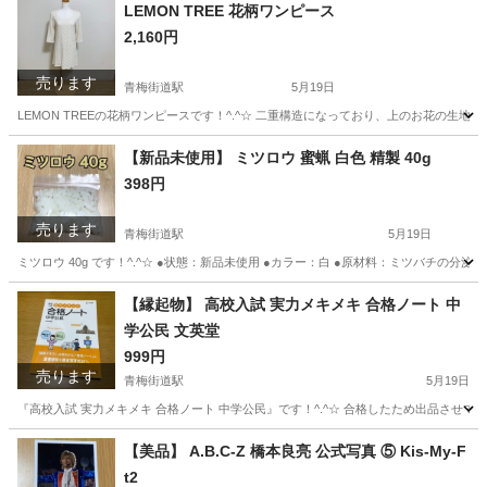
LEMON TREE 花柄ワンピース
2,160円
売ります
青梅街道駅
5月19日
LEMON TREEの花柄ワンピースです！^.^☆ 二重構造になっており、上のお花の生地はシー
東京
小平市
青梅街道駅
ワンピース
LEMON
【新品未使用】 ミツロウ 蜜蝋 白色 精製 40g
398円
売ります
青梅街道駅
5月19日
ミツロウ 40g です！^.^☆ ●状態：新品未使用 ●カラー：白 ●原材料：ミツバチの分泌物
東京
小平市
青梅街道駅
その他
蜜蝋
【縁起物】 高校入試 実力メキメキ 合格ノート 中
学公民 文英堂
999円
売ります
青梅街道駅
5月19日
『高校入試 実力メキメキ 合格ノート 中学公民』です！^.^☆ 合格したため出品させてい
東京
小平市
青梅街道駅
参考書
文英堂
【美品】 A.B.C-Z 橋本良亮 公式写真 ⑤ Kis-My-F
t2