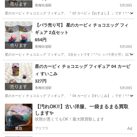
売ります
青梅街道駅
5月19日
星のカービィ チョコエッグ フィギュア、 『 02 カービィ【おすまし】 』です！^.
東京
小平市
青梅街道駅
フィギュア
星のカービィ
【バラ売り可】 星のカービィ チョコエッグ フィ
ギュア 2点セット
654円
売ります
青梅街道駅
5月19日
星のカービィ チョコエッグ フィギュア、 2点セットです！^.^☆（バラ売り可） 以下の2点
東京
小平市
青梅街道駅
フィギュア
星のカービィ
星のカービィ チョコエッグ フィギュア 04 カービ
ィ すいこみ
327円
売ります
青梅街道駅
5月19日
星のカービィ チョコエッグ フィギュア、 『 04 カービィ【すいこみ】 』です！^.^
東京
小平市
青梅街道駅
フィギュア
星のカービィ
【汚れOK‼️】古い洋服、一袋まるまる買取
します✨
状態が悪くてもOK！最大限買取します
プリフラ
Ad