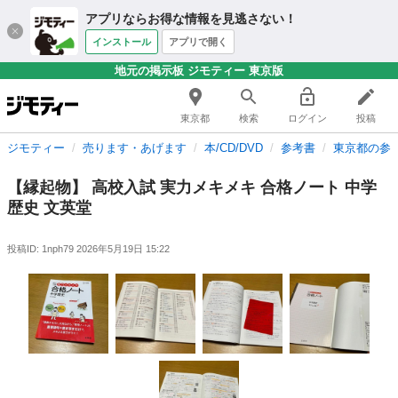
アプリならお得な情報を見逃さない！
インストール
アプリで開く
地元の掲示板 ジモティー 東京版
東京都
検索
ログイン
投稿
ジモティー
売ります・あげます
本/CD/DVD
参考書
東京都の参
【縁起物】 高校入試 実力メキメキ 合格ノート 中学
歴史 文英堂
投稿ID: 1nph79
2026年5月19日 15:22