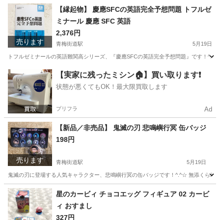
東京
小平市
青梅街道駅
トレーナー
コカコーラ
【縁起物】 慶應SFCの英語完全予想問題 トフルゼ
ミナール 慶應 SFC 英語
2,376円
売ります
青梅街道駅
5月19日
トフルゼミナールの英語難関高シリーズ、『慶應SFCの英語完全予想問題』です！^.^☆
東京
小平市
青梅街道駅
参考書
湘南
【実家に残ったミシン🏠】買い取ります❗️
状態が悪くてもOK！最大限買取します
プリフラ
Ad
【新品／非売品】 鬼滅の刃 悲鳴嶼行冥 缶バッジ
198円
売ります
青梅街道駅
5月19日
鬼滅の刃に登場する人気キャラクター、悲鳴嶼行冥の缶バッジです！^.^☆ 無添くら寿司の
東京
小平市
青梅街道駅
おもちゃ
鬼滅の刃
星のカービィ チョコエッグ フィギュア 02 カービ
ィ おすまし
327円