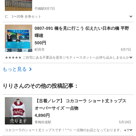
竹橋駅
8月7日
仁 1〜20巻 全巻セット
東京
千代田区
竹橋駅
本/CD/DVD
0807-091 橋を見に行こう 伝えたい日本の橋 平野
暉雄
500円
町田市
8月7日
★★★★★ ご自宅にある不要品を是非ジモティースポットへお持ち込みしませんか？ 家
東京
町田市
写真集
現地
もっと見る
りり
さんのその他の投稿記事：
【古着／レア】 コカコーラ ショート丈トップス
オーバーサイズ 一点物
4,890円
売ります
青梅街道駅
5月19日
コカコーラのショート丈トップスです！^.^☆ 一点物のお品となっております。 ●サイ