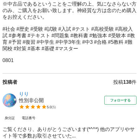
※中古品であるということをご理解の上、気になさらない方
のみ、ご購入をお願い致します。神経質な方は念のため購入
をお控えください。

#社会 #歴史 #受験 #試験 #入試 #テスト #高校受験 #高校入
試 #参考書 #テキスト #問題集 #教科書 #勉強本 #受験本 #教
育 #予習 #復習 #中学生 #中学3年生 #中3 #合格 #5教科 #難
関校 #対策 #基本 #基礎 #マスター 

0801
投稿者
投稿
138
件
りり
性別非公開
フォローする
5.0
(
5
)
身分証
電話番号
ご覧くださり、ありがとうございます(*^^*) 他のアプリやサ
イト等で多数お取引させていた...