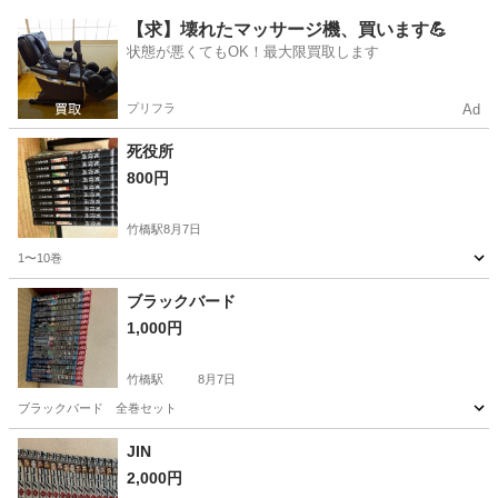
東京
千代田区
竹橋駅
マンガ、コミック、アニメ
【求】壊れたマッサージ機、買います💪
状態が悪くてもOK！最大限買取します
プリフラ
Ad
死役所
800円
竹橋駅
8月7日
1〜10巻
東京
千代田区
竹橋駅
マンガ、コミック、アニメ
ブラックバード
1,000円
竹橋駅
8月7日
ブラックバード 全巻セット
東京
千代田区
竹橋駅
マンガ、コミック、アニメ
JIN
2,000円
ブラックバード