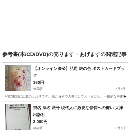
参考書(本/CD/DVD)の売ります・あげますの関連記事
【オンライン決済】弘司 殻の色 ポストカードブッ
ク
160円
練馬駅
8月7日
写真3枚目に記載のとおりです。 絵が好きで大事にしておりました。 一般的な中古書籍
東京
練馬区
練馬駅
マンガ、コミック、アニメ
戒名 法名 法号 現代人に必要な信仰への誓い 大洋
出版社
3,000円
板橋区
8月7日