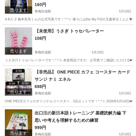
160円
売ります
青梅街道駅
5月19日
A.B.C-Z 橋本良亮くんの公式写真です！^.^☆ 後ろにはKis-My-Ft2の玉森裕
東京
小平市
青梅街道駅
おもちゃ
ABCZ
【未使用】うさぎ トゥセパレーター
108円
売ります
青梅街道駅
5月19日
うさぎのトゥセパレーターです！^.^☆ 未使用品ですが、お写真でご確認いただける通
東京
小平市
青梅街道駅
ネイル
うさぎ
【非売品】 ONE PIECE カフェ コースター カード
サンジ ナミ エネル
698円
売ります
青梅街道駅
5月19日
ONE PIECEカフェのオリジナルコースター、3点セットです！^.^☆ 2026年5月1
東京
小平市
青梅街道駅
その他
コースター
出口汪の新日本語トレーニング 基礎読解力編 下
思いや考えを理解するための練習
999円
売ります
青梅街道駅
5月19日