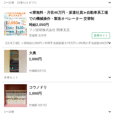
1〜21巻 21巻だけダブり
東京
千代田区
竹橋駅
マンガ、コミック、アニメ
≪寮無料・月収46万円・派遣社員≫自動車系工場
での機械操作・製造オペレーター 交替制
時給2,050円
フジ技研株式会社 関東支店
茨城県 古河市
提携サイト
【古河工場】☆高時給2,050円☆年間手当総額最大79万円☆3年間の手当総額169万円
茨城
古河市
その他
大奥
1,000円
竹橋駅
8月7日
全巻セット
東京
千代田区
竹橋駅
文芸
大奥
コウノドリ
1,000円
竹橋駅
8月7日
1〜16巻