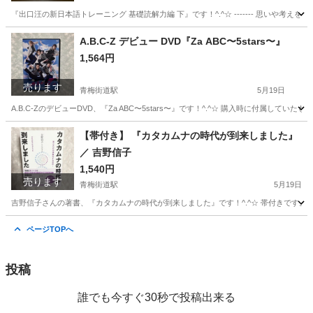
『出口汪の新日本語トレーニング 基礎読解力編 下』です！^.^☆ ------- 思いや
東京
小平市
青梅街道駅
参考書
英才教育
A.B.C-Z デビュー DVD『Za ABC〜5stars〜』
1,564円
売ります
青梅街道駅
5月19日
A.B.C-ZのデビューDVD、『Za ABC〜5stars〜』です！^.^☆ 購入時に付属
東京
小平市
青梅街道駅
DVD/ブルーレイ
DVD
【帯付き】 『カタカムナの時代が到来しました』
／ 吉野信子
1,540円
売ります
青梅街道駅
5月19日
吉野信子さんの著書、『カタカムナの時代が到来しました』です！^.^☆ 帯付きです。 
東京
小平市
青梅街道駅
歴史、心理、教育
時代
ページTOPへ
投稿
誰でも今すぐ30秒で投稿出来る