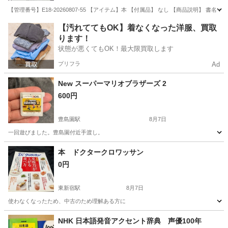
【管理番号】E18-20260807-55 【アイテム】本 【付属品】 なし 【商品説明】 書
東京
板橋区
その他
【汚れててもOK】着なくなった洋服、買取
ります！
状態が悪くてもOK！最大限買取します
プリフラ
Ad
New スーパーマリオブラザーズ 2
600円
豊島園駅
8月7日
一回遊びました。豊島園付近手渡し。
東京
練馬区
豊島園駅
本/CD/DVD
付近
本 ドクタークロワッサン
0円
東新宿駅
8月7日
使わなくなったため、中古のため理解ある方に
東京
新宿区
東新宿駅
その他
クロワッサン
NHK 日本語発音アクセント辞典 声優100年