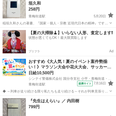
垣久和
#岩波新書 ...
258円
青梅街道駅
5月20日
稲垣久和さんの著書、『国家・個人・宗教 近現代日本の精神』です！
^.^☆ 多少のused感はあるかと思いますが、お読みいただくのに問題は
東京
小平市
青梅街道駅
歴史、心理、教育
個人
【夏の大掃除🧹】いらない人形、査定します❗️
ありません。 ※素人管理のため、神経質な方は念のため購入をお控え
状態が悪くてもOK！最大限買取します
ください。 #国家...
Ad
プリフラ
おすすめ《大人気！夏のイベント案件勢揃
い！》マラソン大会や花火大会、サッカー
イ…
日給10,500円
シンテイ警備株式会社 国分寺支社 小平・青梅街道・花小金井(3)エリア/A3203200124
7月16日
提携サイト
青梅街道駅
◆ ～列車が走り続ける限り私たちも走り続ける～それが列車見張り員
です★ ◆ 自己負担なしで資格を取得！ 総額手当15万円を支給で、 未
東京
小平市
青梅街道駅
警備員
『先生はえらい』／ 内田樹
経験からプロの「列車見張り員」へ ※取得までは交通誘導などのお仕
799円
事をお願いします※ 『...