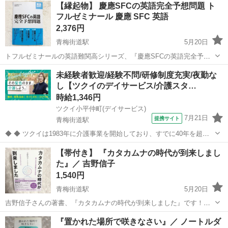
【縁起物】 慶應SFCの英語完全予想問題 ト
フルゼミナール 慶應 SFC 英語
2,376円
青梅街道駅
5月20日
トフルゼミナールの英語難関高シリーズ、『慶應SFCの英語完全予想
問題』です！^.^☆ 合格したため出品させていただきます。 書き込み
東京
小平市
青梅街道駅
参考書
湘南
未経験者歓迎/経験不問/研修制度充実/夜勤な
は一切ありません。 帯付きです。 ※中古品であるということをご理解
し【ツクイのデイサービス/介護スタ…
の上、気になさらな...
時給1,346円
ツクイ小平仲町(デイサービス)
7月21日
提携サイト
青梅街道駅
◆ ◆ ツクイは1983年に介護事業を開始しており、すでに40年を超え
る歴史を有しています。デイサービスでは業界トップクラス！ ◆グル
東京
小平市
青梅街道駅
介護
【帯付き】 『カタカムナの時代が到来しまし
ープ会社の経営管理 ◆在宅介護サービス:デイサービス/訪問介護/訪問
た』／ 吉野信子
入浴/訪問看護/...
1,540円
青梅街道駅
5月20日
吉野信子さんの著書、『カタカムナの時代が到来しました』です！
^.^☆ 帯付きです。 1度だけ読みました。 多少のused感はあるかと思
東京
小平市
青梅街道駅
歴史、心理、教育
時代
『置かれた場所で咲きなさい』／ ノートルダ
いますが、お読みいただくのに問題はありません。 ※素人管理のた