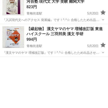
河合塾 現代文 大学 受験 難関大学
823円
青梅街道駅
5月20日
『入試現代文へのアクセス 発展編』です！^.^☆ 合格したため出品さ
せていただきます。 書き込みは一切ありません。 ※中古品であるとい
東京
小平市
青梅街道駅
参考書
教科書
【縁起物】 漢文ヤマのヤマ 増補改訂版 東進
うことをご理解の上、気になさらない方のみ、ご購入をお願いしま
ハイスクール 三羽邦美 漢文 学研
す。神経質な方は念のため...
994円
青梅街道駅
5月20日
『漢文ヤマのヤマ 増補改訂版』です！^.^☆ 合格したため出品させて
いただきます。 書き込みは一切ありません。 ※中古品であるというこ
東京
小平市
青梅街道駅
参考書
漢文
とをご理解の上、気になさらない方のみ、ご購入をお願いします。神
経質な方は念のため購入...