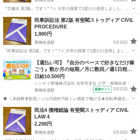
『労働法 第3版』です！^.^☆ 大学の授業で1度だけ使用しました。 多
少のused感はあるかと思いますが、お読みいただくのに問題はありま
東京
小平市
青梅街道駅
参考書
有斐閣
民事訴訟法 第2版 有斐閣ストゥディア CIVIL
せん。 ※中古品であるということをご理解の上、気になさらない方の
PROCEDURE
み、ご購入をお願...
1,980円
青梅街道駅
5月20日
『民事訴訟法 第2版』です！^.^☆ 大学の授業で1度だけ使用しまし
た。 多少のused感はあるかと思いますが、お読みいただくのに問題は
東京
小平市
青梅街道駅
参考書
有斐閣
【週払い可】『自分のペースで好きなだけ稼
ありません。 ※中古品であるということをご理解の上、気になさらな
ごう』数か月の短期／月に数回／週1日程…
い方のみ、ご購入を...
日給10,500円
シンテイ警備株式会社 吉祥寺支社 小平・青梅街道・花小金井(交通誘導-2)エリア/A3203200118
3月22日
提携サイト
青梅街道駅
◆ ＼未経験者歓迎／ジム代節約?!筋トレ感覚で働ける★自転車撤去の
お仕事♪ ◆ ★なかなか出ないレアな求人★ 人々の通行の妨げとなる
東京
小平市
青梅街道駅
警備員
民法4 債権総論 有斐閣ストゥディア CIVIL
不法に放置される自転車を撤去！ 運転希望の方は＋500円※軽orタウ
LAW 4
ンエーストラックの小...
2,298円
青梅街道駅
5月20日