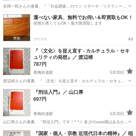
谷岡一郎さんの著書、『「社会調査」のウソ リサーチ・リテラシーの
すすめ』です！^.^☆ 多少のused感はあるかと思いますが、お読みいた
東京
小平市
青梅街道駅
歴史、心理、教育
すすめ
運べない家具、無料でお伺い＆即買取もOK！
だくのに問題はありません。 ※素人管理のため、神経質な方は念のた
状態が悪くてもOK！最大限買取します
め購入をお控えくださ...
Ad
プリフラ
『〈文化〉を捉え直す - カルチュラル・セキ
ュリティの発想』／ 渡辺靖
787円
青梅街道駅
5月20日
渡辺靖さんの著書、『〈文化〉を捉え直す - カルチュラル・セキュリ
ティの発想』です！^.^☆ 多少のused感はあるかと思いますが、お読み
東京
小平市
青梅街道駅
歴史、心理、教育
新書
『刑法入門』／ 山口厚
いただくのに問題はありません。 ※素人管理のため、神経質な方は念
697円
のため購入をお控え...
青梅街道駅
5月20日
山口厚さんの著書、『刑法入門』です！^.^☆ 多少のused感はあるかと
思いますが、お読みいただくのに問題はありません。 ※素人管理のた
東京
小平市
青梅街道駅
就職、資格
新書
『国家・個人・宗教 近現代日本の精神』／ 稲
め、神経質な方は念のため購入をお控えください。 #刑法入門 #山口厚