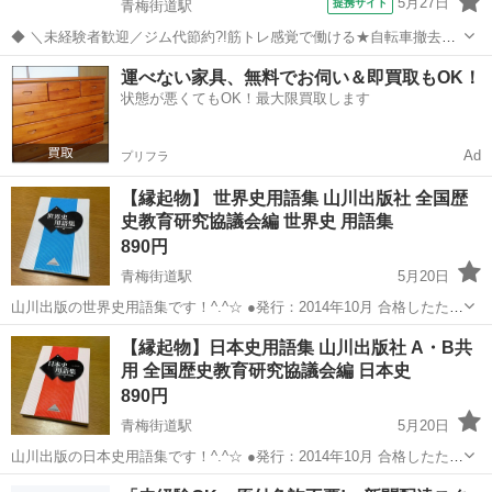
5月27日
提携サイト
青梅街道駅
◆ ＼未経験者歓迎／ジム代節約?!筋トレ感覚で働ける★自転車撤去の
お仕事♪ ◆ ★なかなか出ないレアな求人★ 人々の通行の妨げとなる
東京
小平市
青梅街道駅
警備員
運べない家具、無料でお伺い＆即買取もOK！
不法に放置される自転車を撤去！ 運転希望の方は＋500円※軽orタウ
状態が悪くてもOK！最大限買取します
ンエーストラックの小...
Ad
プリフラ
【縁起物】 世界史用語集 山川出版社 全国歴
史教育研究協議会編 世界史 用語集
890円
青梅街道駅
5月20日
山川出版の世界史用語集です！^.^☆ ●発行：2014年10月 合格したため
出品させていただきます。 カバーの引っかかり部分(片側)に折れが見
東京
小平市
青梅街道駅
参考書
諸君
【縁起物】日本史用語集 山川出版社 A・B共
受けられます。 裏表紙にスマイルマークが書いてあり、名前が薄っす
用 全国歴史教育研究協議会編 日本史
ら残っていま...
890円
青梅街道駅
5月20日
山川出版の日本史用語集です！^.^☆ ●発行：2014年10月 合格したため
出品させていただきます。 書き込みはありません。 多少のused感は
東京
小平市
青梅街道駅
参考書
教科書