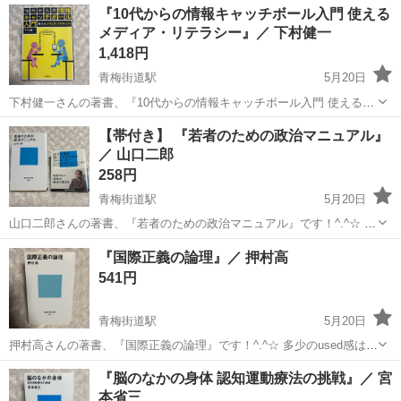
東京
小平市
青梅街道駅
歴史、心理、教育
新書
『10代からの情報キャッチボール入門 使える
のに問題はありません。 ※素人管理のため、神経質な方は念のため購
メディア・リテラシー』／ 下村健一
入をお控えください。 ...
1,418円
青梅街道駅
5月20日
下村健一さんの著書、『10代からの情報キャッチボール入門 使えるメ
ディア・リテラシー』です！^.^☆ 多少のused感はあるかと思います
東京
小平市
青梅街道駅
歴史、心理、教育
【帯付き】 『若者のための政治マニュアル』
が、お読みいただくのに問題はありません。 ※素人管理のため、神経
／ 山口二郎
キャッチボール
質な方は念のため購入...
258円
青梅街道駅
5月20日
山口二郎さんの著書、『若者のための政治マニュアル』です！^.^☆ 帯
付きです。 多少のused感はあるかと思いますが、お読みいただくのに
東京
小平市
青梅街道駅
歴史、心理、教育
新書
『国際正義の論理』／ 押村高
問題はありません。 ※素人管理のため、神経質な方は念のため購入を
541円
お控えください。 ...
青梅街道駅
5月20日
押村高さんの著書、『国際正義の論理』です！^.^☆ 多少のused感はあ
るかと思いますが、お読みいただくのに問題はありません。 ※素人管
東京
小平市
青梅街道駅
歴史、心理、教育
新書
『脳のなかの身体 認知運動療法の挑戦』／ 宮
理のため、神経質な方は念のため購入をお控えください。 #国際正義
本省三
の論理 #押村高 ...