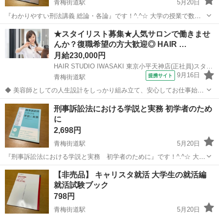
青梅街道駅
5月20日
『わかりやすい刑法講義 総論・各論』です！^.^☆ 大学の授業で数回
使用しました。 多少のused感はあるかと思いますが、お読みいただく
東京
小平市
青梅街道駅
参考書
教科書
★スタイリスト募集★人気サロンで働きませ
のに問題はありません。 ※中古品であるということをご理解の上、気
んか？復職希望の方大歓迎◎ HAIR …
になさらない方のみ...
月給230,000円
HAIR STUDIO IWASAKI 東京小平天神店(正社員)スタイリスト(株式会社ハクブン)
9月16日
提携サイト
青梅街道駅
◆ 美容師としての人生設計をしっかり組み立て、安心してお仕事始め
ませんか？ ◆ 美容師として定年の75歳まで安心して働ける環境を整
東京
小平市
青梅街道駅
美容師
刑事訴訟法における学説と実務 初学者のため
え、技術だけではなく、マネジメント業務なども幅広く学べます。 美
に
容師としての人生設計をしっ...
2,698円
青梅街道駅
5月20日
『刑事訴訟法における学説と実務 初学者のために』です！^.^☆ 大学
の授業で1度だけ使用しました。 多少のused感はあるかと思います
東京
小平市
青梅街道駅
参考書
刑事訴訟法
【非売品】 キャリスタ就活 大学生の就活編
が、お読みいただくのに問題はありません。 ※中古品であるというこ
就活試験ブック
とをご理解の上、気に...
798円
青梅街道駅
5月20日