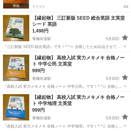
Ad
プリフラ
【縁起物】 三訂新版 SEED 総合英語 文英堂
シード 英語
1,498円
青梅街道駅
5月20日
『三訂新版 SEED 総合英語』です！^.^☆ 合格したため出品させてい
ただきます。 書き込みはありません。 多少のused感はあるかと思い
東京
小平市
青梅街道駅
参考書
文英堂
【縁起物】 高校入試 実力メキメキ 合格ノー
ますが、ご使用いただくのに問題はありません。 ※中古品であるとい
ト 中学公民 文英堂
うことをご理...
999円
青梅街道駅
5月20日
『高校入試 実力メキメキ 合格ノート 中学公民』です！^.^☆ 合格した
ため出品させていただきます。 同じシリーズの歴史と地理も出品して
東京
小平市
青梅街道駅
参考書
文英堂
【縁起物】 高校入試 実力メキメキ 合格ノー
おりますので、そちらも是非チェックしてみてください♪ ------- 「講義
ト 中学地理 文英堂
テキ...
999円
青梅街道駅
5月20日
『高校入試 実力メキメキ 合格ノート 中学地理』です！^.^☆ 合格した