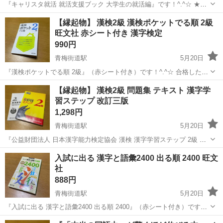
『キャリスタ就活 就活支援ブック 大学生の就活編』です！^.^☆ ★自
己分析から内定まで、大学生の就職活動のポイントが分かります。 一
東京
小平市
青梅街道駅
就職、資格
適性検査
【縁起物】 漢検2級 漢検ポケットでる順 2級
度も使用していません。 カレンダー等ついていますが過去のもので
旺文社 赤シート付き 漢字検定
す。 ※素人管理のため...
990円
青梅街道駅
5月20日
『漢検ポケットでる順 2級』（赤シート付き）です！^.^☆ 合格したた
め出品させていただきます。 書き込みはありません。 カバーをセロハ
東京
小平市
青梅街道駅
就職、資格
漢検
【縁起物】 漢検2級 問題集 テキスト 漢字学
ンテープで止めてあります。 片方は剥がそうとして失敗した跡があり
習ステップ 改訂三版
ます。 多少のu...
1,298円
青梅街道駅
5月20日
『公益財団法人 日本漢字能力検定協会 漢検 漢字学習ステップ 2級 改
訂3版』です！^.^☆ 合格したため出品させていただきます。 書き込み
東京
小平市
青梅街道駅
就職、資格
漢検
入試に出る 漢字と語彙2400 出る順 2400 旺文
はありません。 多少のused感はあるかと思いますが、ご使用いただく
社
のに問題は...
888円
青梅街道駅
5月20日
『入試に出る 漢字と語彙2400 出る順 2400』（赤シート付き）です！
^.^☆ コンパクトで持ち運びにも便利です！ ※素人管理のため、神経
東京
小平市
青梅街道駅
就職、資格
漢字検定