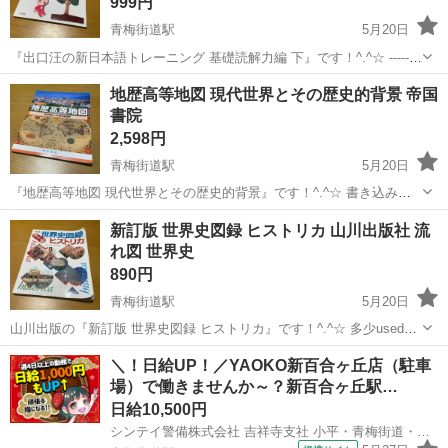
999円
青梅街道駅
5月20日
『出口汪の新日本語トレーニング 基礎読解力編 下』です！^.^☆ -------
思いや考えを理解するための練習 すべての学習に必要な力を、自分で
東京
小平市
青梅街道駅
参考書
英才教育
地歴高等地図 現代世界とその歴史的背景 帝国
身につける！ 新・対話式学習法で楽しくマスターできる勉強の基礎の
書院
基礎！ ...
2,598円
青梅街道駅
5月20日
『地歴高等地図 現代世界とその歴史的背景』です！^.^☆ 書き込みは
ありません。 多少のused感はあるかと思いますが、ご使用いただくの
東京
小平市
青梅街道駅
参考書
地図
新訂版 世界史図録 ヒストリカ 山川出版社 流
に問題はありません。 ※中古品であるということをご理解の上、気に
れ図 世界史
なさらない方のみ、...
890円
青梅街道駅
5月20日
山川出版の『新訂版 世界史図録 ヒストリカ』です！^.^☆ 多少used感
はあるかと思いますが、ご使用に問題はありません。 ※中古品である
東京
小平市
青梅街道駅
参考書
図録
＼！日給UP！／YAOKO新百合ヶ丘店（駐車
ということをご理解の上、気になさらない方のみ、ご購入をお願い致
場）で働きませんか～？新百合ヶ丘駅…
します。神経質な方は...
日給10,500円
シンテイ警備株式会社 吉祥寺支社 小平・青梅街道・花小金井(YAOKO新百合ヶ丘店の駐車場警備)エリア/A3203200118