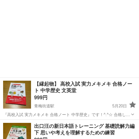
ため出品させていただきます。 同じシリーズの歴史と公民も出品して
東京
小平市
青梅街道駅
参考書
地理
おりますので、そちらも是非チェックしてみてください♪ ------- 「講義
テキ...
【縁起物】 高校入試 実力メキメキ 合格ノー
ト 中学歴史 文英堂
999円
青梅街道駅
5月20日
『高校入試 実力メキメキ 合格ノート 中学歴史』です！^.^☆ 合格した
ため出品させていただきます。 同じシリーズの地理と公民も出品して
東京
小平市
青梅街道駅
参考書
文英堂
出口汪の新日本語トレーニング 基礎読解力編
おりますので、そちらも是非チェックしてみてください♪ ------- 「講義
下 思いや考えを理解するための練習
テキ...