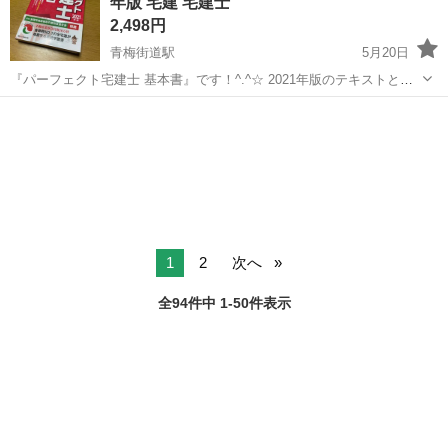
年版 宅建 宅建士
入浴/訪問看護/...
2,498円
青梅街道駅
5月20日
『パーフェクト宅建士 基本書』です！^.^☆ 2021年版のテキストとな
ります。 合格したため出品させていただきます。 白紙の1ページ目に
東京
小平市
青梅街道駅
就職、資格
建士
シールを剥がした跡があります。 また、120ページあたりまで赤ペン
で線が引いてあ...
1
2
次へ
全94件中 1-50件表示