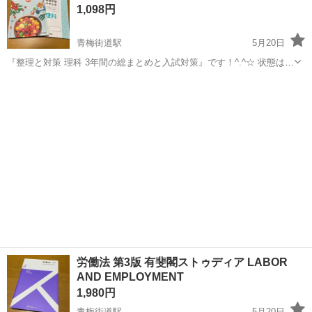
1,098円
みは...
青梅街道駅
5月20日
『整理と対策 理科 3年間の総まとめと入試対策』です！^.^☆ 状態はお
写真の通りです。 以下の単元に書き込みがあります。 ・火山と地震
東京
小平市
青梅街道駅
参考書
問題集
・物質のつくりと化学変化 ・化学変化の決まりと熱の出入り ・水溶液
とイオン ・生命の...
労働法 第3版 有斐閣ストゥディア LABOR
AND EMPLOYMENT
1,980円
青梅街道駅
5月20日