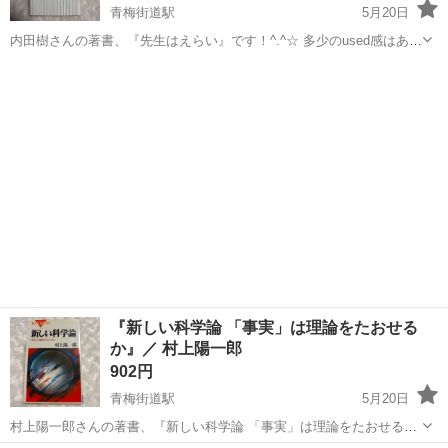
青梅街道駅
5月20日
内田樹さんの著書、『先生はえらい』です！^.^☆ 多少のused感はある
かと思いますが、お読みいただくのに問題はありません。 1ページ目
東京
小平市
青梅街道駅
歴史、心理、教育
新書
に黄ばみが見られます。（お写真でご確認ください） ※素人管理のた
め、神経質な方は念...
『新しい科学論 「事実」は理論をたおせる
か』／ 村上陽一郎
902円
青梅街道駅
5月20日
村上陽一郎さんの著書、『新しい科学論 「事実」は理論をたおせる
か』です！^.^☆ 多少のused感はあるかと思いますが、お読みいただく