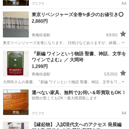
Ad
プリフラ
東京リベンジャーズ全巻✨多少のお値引き⭕️
2,880円
青梅街道駅
8月9日
東京リベンジャーズ全巻になります。 日焼けなどありますが、綺麗な
方だと思います。 早くお取り引きできる方を優先しますのでご理解く
東京
小平市
青梅街道駅
マンガ、コミック、アニメ
『新編 ワインという物語 聖書、神話、文学を
ださい。 よろしくお願いします！
ワインでよむ』／ 大岡玲
1,299円
青梅街道駅
5月20日
大岡玲さんの著書、『新編 ワインという物語 聖書、神話、文学をワイ
ンでよむ』です！^.^☆ 帯付きです。 ●定価：￥１,６５０ 1度も読んで
東京
小平市
青梅街道駅
歴史、心理、教育
聖書
運べない家具、無料でお伺い＆即買取もOK！
いませんが、外側に多少傷等が見受けられます。お写真でご確認くだ
状態が悪くてもOK！最大限買取します
さい。 ※素人...
Ad
プリフラ
【縁起物】 入試現代文へのアクセス 発展編