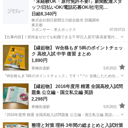
「未経験OK・原付免許不要!」新聞配達スタ
あるかと思いますが、ご使用いただくのに問題はありません。 ※中古
ッフ/日払いOK/電話応募OK/社宅完…
品であ...
日給8,340円
株式会社朝日新聞立川総合販売 田園調布
東京都
スポンサー：求人ボックス
07月07日
【仕事内容】/ 所持金ゼロでも転職できる?! 即日入居可!家具家電付き
の寮・社宅あり! 引っ越しや上京の費用は”すべて”負担します 必ず面
アルバイト・パート
【縁起物】 W合格もぎ 5科のポイントチェッ
接!電話面接もOK! 魅力ポイント 家具家電付きの寮・社宅を完備 無資
ク 高校入試 中学 復習 まとめ
格・未経験OK! 年齢...
1,890円
青梅街道駅
5月20日
『W合格もぎ 5科のポイントチェック』です！^.^☆ 合格したため出品
させていただきます。 書き込みはありません。 多少のused感はある
東京
小平市
青梅街道駅
参考書
ポイント
【縁起物】 2016年度用 精選 全国高校入試問
かと思いますが、ご使用いただくのに問題はありません。 ●ページ
題集 公立編・国立私立編 英語
数：307ページ...
2,298円
青梅街道駅
5月20日
『2016年度用 精選 全国高校入試問題集 公立編・国立私立編 英語』で
す！^.^☆ “リスニングCD”と“別冊付録 過去精選 出題形式別 英文法問
東京
小平市
青梅街道駅
参考書
問題集
整理と対策 理科 3年間の総まとめと入試対策
題”もついています。 合格したため出品させていただきます。 書き込