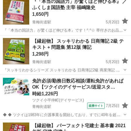
『「本当の国語力」が驚くほど伸びる本』 ／
質な方は念のため購入をお控えください。 #大学受験 #大学入試 #難関
ふくしま国語塾 主宰 福嶋隆史
大学 ...
1,650円
青梅街道駅
5月20日
『「本当の国語力」が驚くほど伸びる本』です！^.^☆ 帯付きのお品と
なっております。 多少のused感はあるかと思いますが、お読みいただ
東京
小平市
青梅街道駅
参考書
勉強法
【縁起物】 スッキリわかる 日商簿記 2級 テ
くのに問題はありません。 ----- 偏差値２０アップは当たり前！ 親・教
キスト + 問題集 第12版 簿記
師必...
1,298円
青梅街道駅
5月20日
『スッキリわかるシリーズ スッキリわかる 日商簿記2級 商業簿記 第
12版』です！^.^☆ 合格したため出品させていただきます。 書き込み
東京
小平市
青梅街道駅
就職、資格
日商簿記2級
免許必須/勤務日数応相談/運転免許があれば
は一切ありません。 お写真の通り、帯が折れていますが、ご使用に問
OK【ツクイのデイサービス/送迎スタ…
題はありません。...
時給1,226円
ツクイ小平仲町(デイサービス)
7月25日
提携サイト
青梅街道駅
◆ ◆ ツクイは1983年に介護事業を開始しており、すでに40年を超え
る歴史を有しています。デイサービスでは業界トップクラス！ ◆グル
東京
小平市
青梅街道駅
その他
【縁起物】 パーフェクト宅建士 基本書 2021
ープ会社の経営管理 ◆在宅介護サービス:デイサービス/訪問介護/訪問