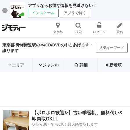
アプリならお得な情報を見逃さない！
インストール
アプリで開く
東京都
検索
ログイン
投稿
東京都 青梅街道駅の本/CD/DVDの中古あげます・
人気キーワード
譲ります
エリア
ジャンル
詳細
新着順
【ボロボロ歓迎✨】古い学習机、無料伺い&
即買取OK🙆‍♀️
状態が悪くてもOK！最大限買取します