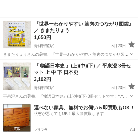
『世界一わかりやすい 筋肉のつながり図鑑』
／ きまたりょう
1,650円
青梅街道駅
5月20日
きまたりょうさんの著書、『世界一わかりやすい 筋肉のつながり図
鑑』です！^.^☆ 帯付きです。 1度だけ読みました。 多少のused感は
東京
小平市
青梅街道駅
医学、薬学、看護
図鑑
『 物語日本史 』(上)(中)(下) ／ 平泉澄 3冊セ
あるかと思いますが、お読みいただくのに問題はありません。 ※素人
ット 上 中 下 日本史
管理のため、神経質...
3,102円
青梅街道駅
5月20日
平泉澄さんの著書、『物語日本史』(上)(中)(下) 3冊セットです！^.^☆
新品購入後、1度も読んでいません。 ※素人管理のため、神経質な方
東京
小平市
青梅街道駅
歴史、心理、教育
セット
運べない家具、無料でお伺い＆即買取もOK！
は念のため購入をお控えください。 #物語日本史 #日本史 #歴史 #学習
状態が悪くてもOK！最大限買取します
#...
Ad
プリフラ