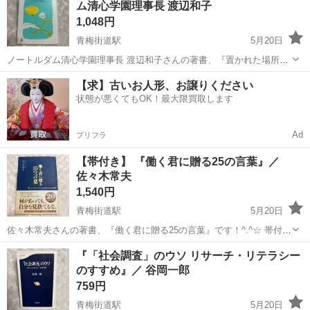
ム清心学園理事長 渡辺和子
め、神経質な方は念のた...
1,048円
青梅街道駅
5月20日
ノートルダム清心学園理事長 渡辺和子さんの著書、『置かれた場所で
咲きなさい』です！^.^☆ 多少のused感はあるかと思いますが、お読み
東京
小平市
青梅街道駅
歴史、心理、教育
素人
【求】古いお人形、お譲りください
いただくのに問題はありません。 日焼けがあります。 ※素人管理のた
状態が悪くてもOK！最大限買取します
め、神経質な方は...
Ad
プリフラ
【帯付き】 『働く君に贈る25の言葉』／
佐々木常夫
1,540円
青梅街道駅
5月20日
佐々木常夫さんの著書、『働く君に贈る25の言葉』です！^.^☆ 帯付き
です。 1度だけ読みました。 多少のused感はあるかと思いますが、お
東京
小平市
青梅街道駅
ビジネス、経済
多少
『「社会調査」のウソ リサーチ・リテラシー
読みいただくのに問題はありません。 ※素人管理のため、神経質な方
のすすめ』／ 谷岡一郎
は念のため購入...
759円
青梅街道駅
5月20日