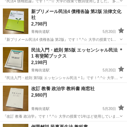
『民法4 債権総論』です！^.^☆ 大学の授業で数回使用しました。 多少
のused感はあるかと思いますが、お読みいただくのに問題はありませ
東京
小平市
青梅街道駅
参考書
債権総論
新プリメール民法4 債権各論 第2版 法律文化
ん。 ※中古品であるということをご理解の上、気になさらない方の
社
み、ご購入をお願い...
2,798円
青梅街道駅
5月20日
『新プリメール民法4 債権各論 第2版』です！^.^☆ 大学の授業で1度
だけ使用しました。 多少のused感はあるかと思いますが、お読みいた
東京
小平市
青梅街道駅
参考書
教科書
民法入門・総則 第5版 エッセンシャル民法 ＊
だくのに問題はありません。 ※中古品であるということをご理解の
1 有斐閣ブックス
上、気になさらな...
2,198円
青梅街道駅
5月20日
『民法入門・総則 第5版 エッセンシャル民法＊1』です！^.^☆ 大学の
授業で1年ほど使用していました。 ライン等の書き込みがあります。 -
東京
小平市
青梅街道駅
参考書
教科書
改訂 教養 政治学 教科書 南窓社
---- 初めて民法を学ぶひとのために、民法とはどのようなものかを説い
2,980円
たうえで...
青梅街道駅
5月20日
『改訂 教養 政治学』です！^.^☆ 大学の授業で1年ほど使用していまし
た。 ライン等の書き込みがあります。 ※中古品であるということをご
東京
小平市
青梅街道駅
参考書
教科書
例題解説 民事再生法 教科書