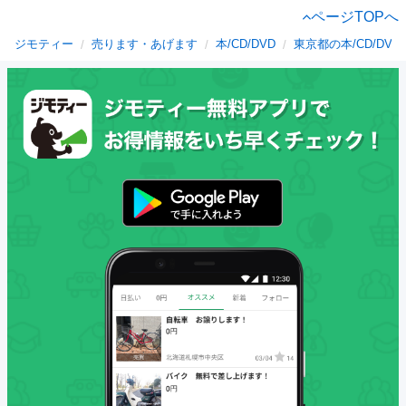
ページTOPへ
ジモティー
売ります・あげます
本/CD/DVD
東京都の本/CD/DVD