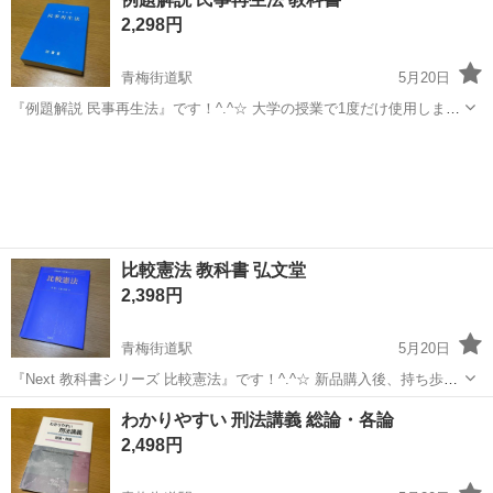
理解の上、気になさらない方のみ、ご購入をお願いします。神経質な
2,298円
方は念のため購入をお...
青梅街道駅
5月20日
『例題解説 民事再生法』です！^.^☆ 大学の授業で1度だけ使用しまし
た。 多少のused感はあるかと思いますが、お読みいただくのに問題は
東京
小平市
青梅街道駅
参考書
教科書
ありません。 ※中古品であるということをご理解の上、気になさらな
い方のみ、ご購入...
比較憲法 教科書 弘文堂
2,398円
青梅街道駅
5月20日
『Next 教科書シリーズ 比較憲法』です！^.^☆ 新品購入後、持ち歩い
ていましたが、1度も読んでいません。 表紙・裏表紙に多少のused感
東京
小平市
青梅街道駅
参考書
教科書
わかりやすい 刑法講義 総論・各論
はありますが、お読みいただくのに問題はありません。 ※中古品であ
2,498円
るということ...