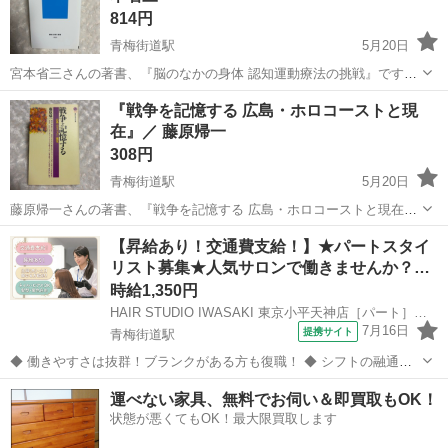
814円
青梅街道駅
5月20日
宮本省三さんの著書、『脳のなかの身体 認知運動療法の挑戦』です！
^.^☆ ----- リハビリテーションに奇跡はない、しかし進歩はある。 本書
東京
小平市
青梅街道駅
医学、薬学、看護
宮本
『戦争を記憶する 広島・ホロコーストと現
では、「脳のなかの身体」とは何かを論じたうえで、脳神経システム
在』／ 藤原帰一
の再構築により...
308円
青梅街道駅
5月20日
藤原帰一さんの著書、『戦争を記憶する 広島・ホロコーストと現在』
です！^.^☆ ●定価：￥７２６ ----- 絶対平和を願う広島と、絶対悪に立
東京
小平市
青梅街道駅
歴史、心理、教育
新書
【昇給あり！交通費支給！】★パートスタイ
ち向かう責任を問うホロコーストの違いとは何か。なぜ反戦思想が生
リスト募集★人気サロンで働きませんか？…
まれ、一方で、...
時給1,350円
HAIR STUDIO IWASAKI 東京小平天神店［パート］レギュラースタイリスト(株式会社ハクブン)
7月16日
提携サイト
青梅街道駅
◆ 働きやすさは抜群！ブランクがある方も復職！ ◆ シフトの融通が
利くため、自分のライフスタイルに合わせて働けます◎ブランクのあ
東京
小平市
青梅街道駅
美容師
運べない家具、無料でお伺い＆即買取もOK！
る方も分かりやすいレッスンで技術に自信をつけてから安心してデビ
状態が悪くてもOK！最大限買取します
ューできます 働きやすさは抜群...