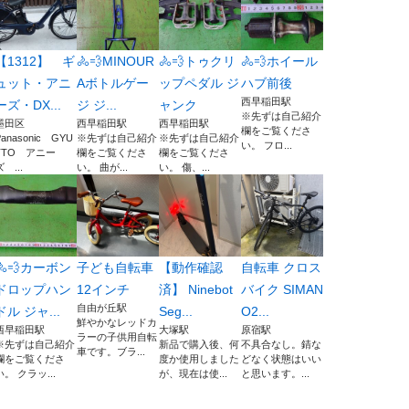
【1312】 ギ
🚴💨MINOUR
🚴💨トゥクリ
🚴💨ホイール
ュット・アニ
Aボトルゲー
ップペダル ジ
ハブ前後
西早稲田駅
ーズ・DX...
ジ ジ...
ャンク
※先ずは自己紹介
墨田区
西早稲田駅
西早稲田駅
欄をご覧くださ
Panasonic GYU
※先ずは自己紹介
※先ずは自己紹介
い。 フロ...
TTO アニー
欄をご覧くださ
欄をご覧くださ
ズ ...
い。 曲が...
い。 傷、...
🚴💨カーボン
子ども自転車
【動作確認
自転車 クロス
ドロップハン
12インチ
済】 Ninebot
バイク SIMAN
自由が丘駅
ドル ジャ...
Seg...
O2...
鮮やかなレッドカ
西早稲田駅
大塚駅
原宿駅
ラーの子供用自転
※先ずは自己紹介
新品で購入後、何
不具合なし。錆な
車です。ブラ...
欄をご覧くださ
度か使用しました
どなく状態はいい
い。 クラッ...
が、現在は使...
と思います。...