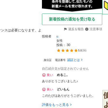
新着投稿の通知を受け取る
違反を報告
注意事項
ナンスは必要になります、よ
投稿者
u.
女性
投稿： 
30
5.0
(
36
)
認証とは
身分証
電話番号
自己紹介文が設定されていません
良い
めるこ。
ありがとうございました♪
良い
どいもん
このたびはありがとうございました。
評価をもっと見る