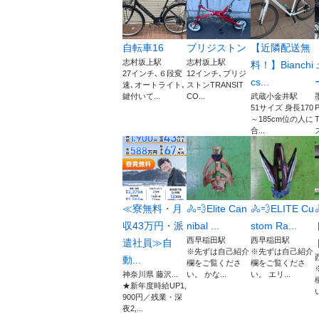
自転車16
ブリジストン
【近隣配送無
志村坂上駅
志村坂上駅
料！】Bianchi
27インチ､６段変
12インチ､ブリジ
cs...
速､オートライト､
ストンTRANSIT
鍵付いて...
CO...
武蔵小金井駅
51サイズ 身長170
～185cm位の人に
合...
≪寮無料・月
🚴💨Elite Can
🚴💨ELITE Cu
収43万円・派
nibal ...
stom Ra...
西早稲田駅
西早稲田駅
遣社員≫自
※先ずは自己紹介
※先ずは自己紹介
動...
欄をご覧くださ
欄をご覧くださ
神奈川県 藤沢...
い。 かな...
い。 エリ...
★新年度時給UP1,
900円／残業・深
夜2,...