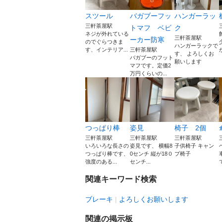
スツール
バガブーフッ
ハンガーラッ
三軒茶屋駅
トマフ ベビ
ク
ネジが外れている
三軒茶屋駅
ーカー防寒
のでぐらつきま
ハンガーラックで
す、インテリア...
三軒茶屋駅
す、 よろしくお
バガブーのフット
願いします
マフです。定価2
万円くらいの...
つっぱり棒
姿見
椅子 2個
三軒茶屋駅
三軒茶屋駅
三軒茶屋駅
いろいろな長さの
姿見です、 横幅8
子供椅子 キャン
つっぱり棒です、
0センチ 縦が18０
プ椅子
強度のある...
センチ...
関連キーワード検索
ブレーキ
よろしくお願いします
関連の掲示板