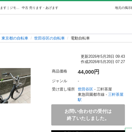
電動自転車 (u.) 三軒茶屋の自転車の中古あげます・譲ります｜ジモティーで不用品の処分
中古
売ります・あげます
地元の掲示
東京都の自転車
世田谷区の自転車
電動自転車
更新
2026年5月28日 09:43
作成
2026年5月20日 07:27
商品価格
44,000円
ジャンル
-
受け渡し場所
世田谷区
 - 三軒茶屋
東急田園都市線 - 
三軒茶屋
駅
お問い合わせの受付は
終了いたしました。