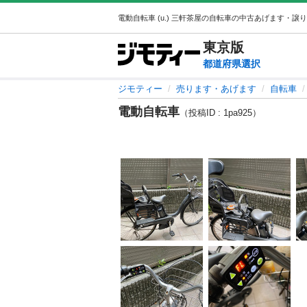
東京
版
都道府県選択
ジモティー
売ります・あげます
自転車
電動自転車
（投稿ID : 1pa925）