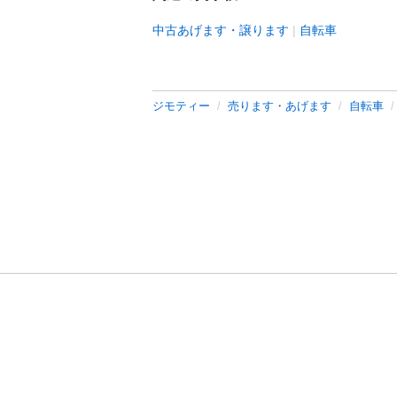
中古あげます・譲ります
自転車
ジモティー
売ります・あげます
自転車
利用規約
プライ
運営会社
サイトマッ
© 2011-
2026
Jmty, Inc.