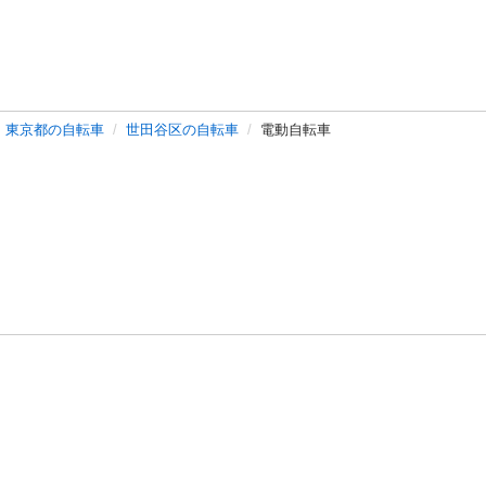
東京都の自転車
世田谷区の自転車
電動自転車
バシーポリシー
プライバシー・ステートメント
健全化に資する運用
プ
ご利用ガイド
フリーワードで探す
特定商取引法の表示
利用