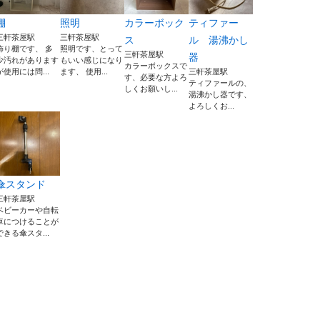
棚
照明
カラーボック
ティファー
三軒茶屋駅
三軒茶屋駅
ス
ル 湯沸かし
飾り棚です、 多
照明です、とって
三軒茶屋駅
器
少汚れがあります
もいい感じになり
カラーボックスで
が使用には問...
ます、 使用...
三軒茶屋駅
す、必要な方よろ
ティファールの、
しくお願いし...
湯沸かし器です、
よろしくお...
傘スタンド
三軒茶屋駅
ベビーカーや自転
車につけることが
できる傘スタ...