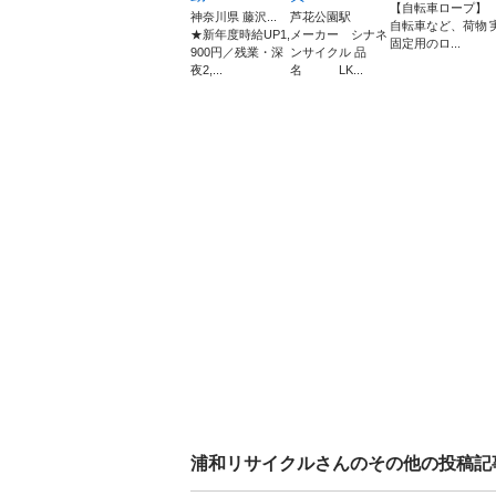
【自転車ロープ】
神奈川県 藤沢...
芦花公園駅
自転車など、荷物
★新年度時給UP1,
メーカー シナネ
固定用のロ...
900円／残業・深
ンサイクル 品
夜2,...
名 LK...
浦和リサイクル
さんのその他の投稿記