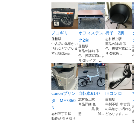
ノコギリ
オフィスデス
椅子 2脚
蓮根駅
志村坂上駅
ク2台
中古品の為細かい
商品の詳細 ①
蓮根駅
汚れなどございま
色 投稿写真によ
商品の詳細 ①
す♪現状販売...
り ②状態...
色 投稿写真によ
り ②サイズ ...
canonプリン
自転車6147
IHコンロ
志村坂上駅
蓮根駅
タ MF7350
商品詳細 色
年製不明､中古品
N
黒 状
の為細かい汚れな
志村三丁目駅
態 試...
どあります。...
動作品 引き取り