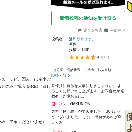
新着投稿の通知を受け取る
違反を報告
注意事項
投稿者
浦和リサイクル
男性
投稿： 
1861
4.9
(
363
)
身分証
電話番号
古物商
法人書類
認証とは
キズ、サビ、凹み、は多少ご
皆様共に資源を大事にしましょうか。 よ
る方のみご購入をお願い致し
ろしくお願い申し上げます。お問合せが複
数有った場合先に...
良い
YMKUNION
気持ち良い取引ができました。 ありがと
うございました。 また、機会があれば宜
めご了承くださいませ♪
しくお...