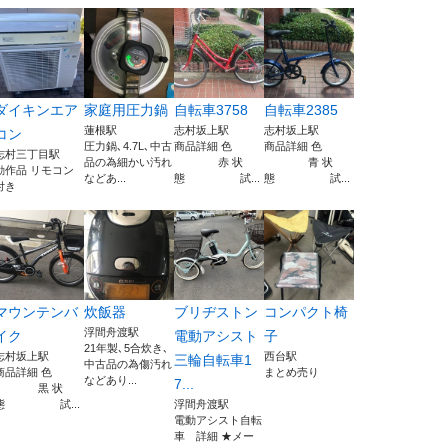
ダイキンエア
家庭用圧力鍋
自転車3758
自転車2385
蓮根駅
志村坂上駅
志村坂上駅
コン
圧力鍋､4.7L､中古
商品詳細 色
商品詳細 色
志村三丁目駅
品の為細かい汚れ
赤 状
青 状
動作品 リモコン
などあ...
態 試...
態 試...
付き
マウンテンバ
炊飯器
ブリヂストン
コンパクト椅
浮間舟渡駅
イク
電動アシスト
子
21年製､5合炊き､
志村坂上駅
西台駅
三輪自転車1
中古品の為傷汚れ
商品詳細 色
まとめ売り
などあり...
7...
黒 状
態 試...
浮間舟渡駅
電動アシスト自転
車 詳細 ★メー