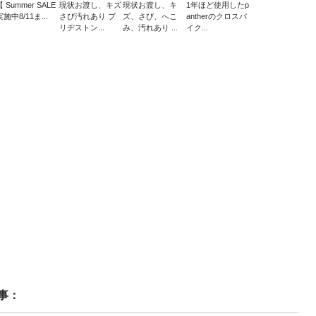
【 Summer SALE
現状お渡し、キズ
現状お渡し、キ
1年ほど使用したp
実施中8/11ま...
さび汚れあり ブ
ズ、さび、へこ
antherのクロスバ
リヂストン...
み、汚れあり ...
イク...
事：