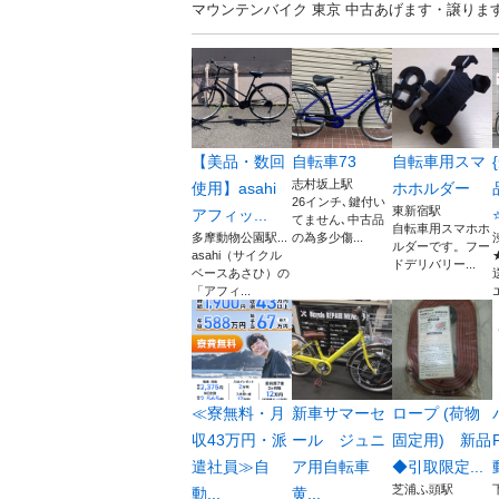
マウンテンバイク 東京 中古あげます・譲り
【美品・数回
自転車73
自転車用スマ
志村坂上駅
使用】asahi
ホホルダー
26インチ､鍵付い
東新宿駅
アフィッ...
⭐
てません､中古品
自転車用スマホホ
多摩動物公園駅...
の為多少傷...
ルダーです。フー
asahi（サイクル
ドデリバリー...
ベースあさひ）の
「アフィ...
≪寮無料・月
新車サマーセ
ロープ (荷物
収43万円・派
ール ジュニ
固定用) 新品
遣社員≫自
ア用自転車
◆引取限定...
芝浦ふ頭駅
動...
黄...