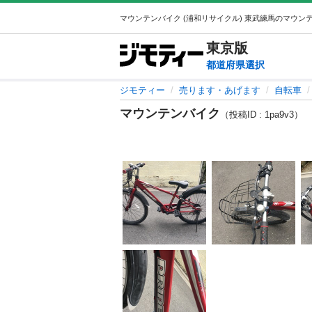
東京
版
都道府県選択
ジモティー
売ります・あげます
自転車
マウンテンバイク
（投稿ID : 1pa9v3）