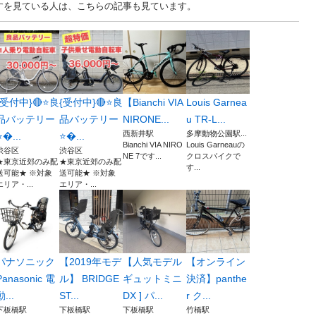
ますを見ている人は、こちらの記事も見ています。
{受付中}🔴⭐️良
{受付中}🔴⭐️良
【Bianchi VIA
Louis Garnea
品バッテリー
品バッテリー
NIRONE...
u TR-L...
西新井駅
多摩動物公園駅...
️...
⭐️...
Bianchi VIA NIRO
Louis Garneauの
渋谷区
渋谷区
NE 7です...
クロスバイクで
★東京近郊のみ配
★東京近郊のみ配
す...
送可能★ ※対象
送可能★ ※対象
エリア・...
エリア・...
パナソニック
【2019年モデ
【人気モデル
【オンライン
Panasonic 電
ル】 BRIDGE
ギュットミニ
決済】panthe
動...
ST...
DX ] パ...
r ク...
下板橋駅
下板橋駅
下板橋駅
竹橋駅