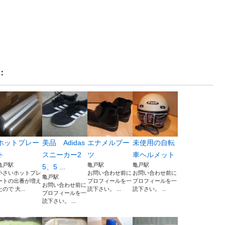
：
ホットプレー
美品 Adidas
エナメルブー
未使用の自転
ト
スニーカー2
ツ
車ヘルメット
亀戸駅
亀戸駅
亀戸駅
5、5 ...
小さいホットプレ
お問い合わせ前に
お問い合わせ前に
亀戸駅
ートの出番が増え
プロフィールを一
プロフィールを一
お問い合わせ前に
たので 大...
読下さい。 ...
読下さい。 ...
プロフィールを一
読下さい。 ...