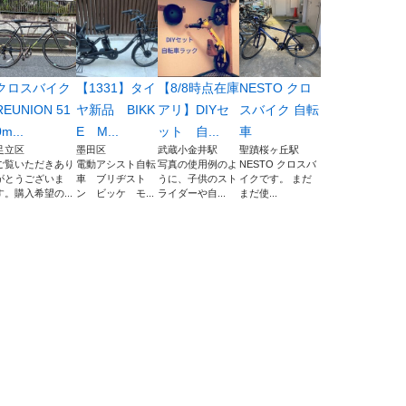
クロスバイク
【1331】タイ
【8/8時点在庫
NESTO クロ
REUNION 51
ヤ新品 BIKK
アリ】DIYセ
スバイク 自転
0m...
E M...
ット 自...
車
足立区
墨田区
武蔵小金井駅
聖蹟桜ヶ丘駅
ご覧いただきあり
電動アシスト自転
写真の使用例のよ
NESTO クロスバ
がとうございま
車 ブリヂスト
うに、子供のスト
イクです。 まだ
す。購入希望の...
ン ビッケ モ...
ライダーや自...
まだ使...