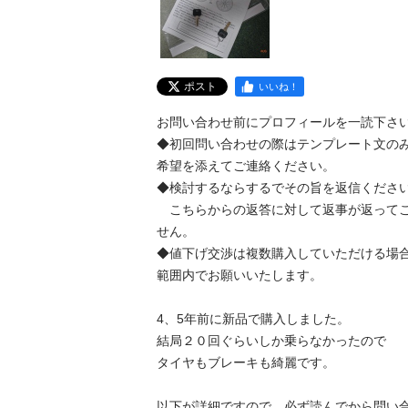
ポスト
いいね！
お問い合わせ前にプロフィールを一読下さい。
◆初回問い合わせの際はテンプレート文の
希望を添えてご連絡ください。

◆検討するならするでその旨を返信ください。
　こちらからの返答に対して返事が返って
せん。

◆値下げ交渉は複数購入していただける場
範囲内でお願いいたします。

4、5年前に新品で購入しました。

結局２０回ぐらいしか乗らなかったので

タイヤもブレーキも綺麗です。

以下が詳細ですので、必ず読んでから問い合わ