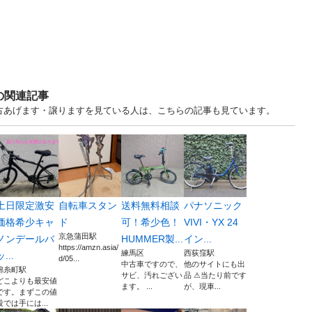
の関連記事
中古あげます・譲りますを見ている人は、こちらの記事も見ています。
土日限定激安
自転車スタン
送料無料相談
パナソニック
価格希少キャ
ド
可！希少色！
VIVI・YX 24
京急蒲田駅
ノンデールバ
HUMMER製...
イン...
https://amzn.asia/
練馬区
西荻窪駅
ッ...
d/05...
中古車ですので、
他のサイトにも出
錦糸町駅
サビ、汚れござい
品 ⚠当たり前です
どこよりも最安値
ます。 ...
が、現車...
です。まずこの値
段では手には...