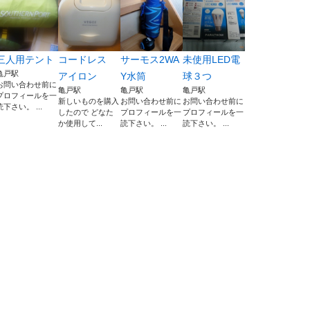
三人用テント
コードレス
サーモス2WA
未使用LED電
亀戸駅
アイロン
Y水筒
球３つ
お問い合わせ前に
亀戸駅
亀戸駅
亀戸駅
プロフィールを一
新しいものを購入
お問い合わせ前に
お問い合わせ前に
読下さい。 ...
したので どなた
プロフィールを一
プロフィールを一
か使用して...
読下さい。 ...
読下さい。 ...