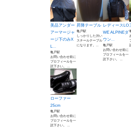
美品アンダー
昇降テーブル
レディースLO
亀戸駅
アーマージャ
WE ALPINEダ
しっかりした渋い
ージ下のみX
ウン...
スチールテーブル
になります。...
亀戸駅
L...
お問い合わせ前に
亀戸駅
プロフィールを一
お問い合わせ前に
読下さい。 ...
プロフィールを一
読下さい。 ...
ローファー
25cm
亀戸駅
お問い合わせ前に
プロフィールを一
読下さい。 ...