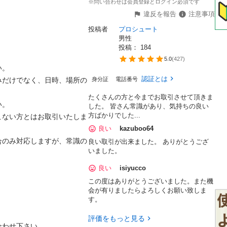
※問い合わせは会員登録とログイン必須です
違反を報告
注意事項
投稿者
プロシュート
男性
投稿： 
184
5.0
(
427
)


認証とは
みだけでなく、日時、場所の
身分証
電話番号
たくさんの方と今までお取引させて頂きま


した。 皆さん常識があり、気持ちの良い
方ばかりでした...
こない方とはお取引いたしま
良い
kazuboo64
合のみ対応しますが、常識の
良い取引が出来ました。 ありがとうござ
いました。
良い
isiyucco
この度はありがとうございました。また機
会が有りましたらよろしくお願い致しま
す。
評価をもっと見る
せ下さい。
