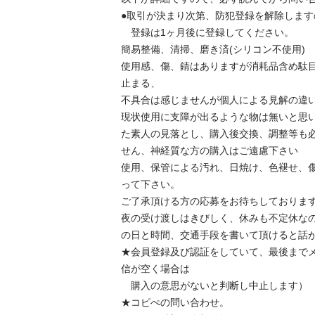
●取引が決まり次第、防犯登録を解除しますの
　登録は1ヶ月後に登録してください。

簡易整備、清掃、磨き済(シリコン不使用)

使用感、傷、錆はありますが消耗品含め駄
止まる、

不具合は感じませんが個人による見解の違いは
現状使用に支障が出るような物は無いと思
た素人の見落とし、購入後交換、調整等も
せん、神経質な方の購入はご遠慮下さい

使用、保管による汚れ、日焼け、色褪せ、
って下さい。

ご了承頂ける方の応募をお待ちしております。
夜の受け渡しはきびしく、休みも不定休な
の日と時間、交通手段を書いて頂けると話が
★会員登録及び認証をしていて、最後までメ
信が空く場合は

　購入の意思がないと判断し中止します）

★コピぺの問い合わせ。
