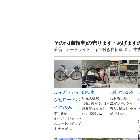
その他(自転車)の売ります・あげます
美品 オートライト ギア付き自転車 東京 
ルイガノシャ
自転車
自転車A259
池尻大橋駅
志村坂上駅
ツセロードバ
4月に購入後、1ヶ
22インチ､ライト
イク700c
月程度乗りまし
有り､鍵なし 中古
南千住駅
た。 塗装の...
品ですの...
ルイガノシャツセ
のロードバイクで
す 中古品に...