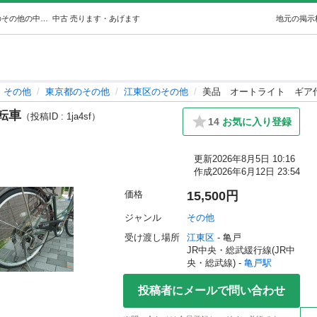
美品オートライトギア付き自転車 (プロシュート) 亀戸のその他の中古あげます・譲ります｜ジモティーで不用品の処分
中古
売ります・あげます
地元の掲示
その他
東京都のその他
江東区のその他
美品 オートライト ギア
転車
（投稿ID : 1ja4sf）
14
お気に入り登録
更新
2026年8月5日 10:16
作成
2026年6月12日 23:54
価格
15,500円
ジャンル
その他
受け渡し場所
江東区
 - 亀戸
JR中央・総武緩行線(JR中
央・総武線) - 
亀戸駅
投稿者にメールで問い合わせ