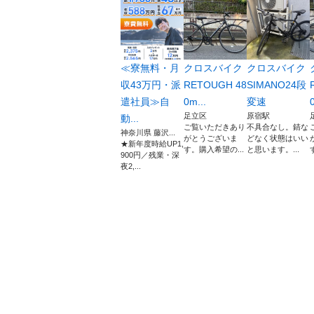
≪寮無料・月
クロスバイク
クロスバイク
収43万円・派
RETOUGH 48
SIMANO24段
遣社員≫自
0m...
変速
足立区
原宿駅
動...
ご覧いただきあり
不具合なし。錆な
神奈川県 藤沢...
がとうございま
どなく状態はいい
★新年度時給UP1,
す。購入希望の...
と思います。...
900円／残業・深
夜2,...