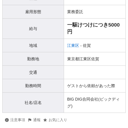
雇用形態
業務委託
一駆けつけにつき5000
給与
円
地域
江東区
- 佐賀
勤務地
東京都江東区佐賀
交通
勤務時間
ゲストから依頼があった際
BIG DIG合同会社(ビックディ
社名/店名
グ)
注意事項
通報
お気に入り