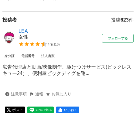
投稿者
投稿
623
件
LEA
女性
フォローする
4.9
(
116
)
身分証
電話番号
法人書類
広告代理店と動画/映像制作、駆けつけサービス(ビックレス
キュー24）、便利屋ビックディグを運...
注意事項
通報
お気に入り
ポスト
いいね！
LINEで送る