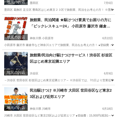
地元のお店
墨田区
7月6日
墨田区 葛飾区 足立区 豊島区はじめ東京２３区で旅館業、民泊をお考えの方！ ※墨田区、葛
東京
墨田区
その他
旅館業、民泊関連 ★駆けつけ要員でお困りの方に
「ビックレスキュー24」 小田原市 藤沢市 鎌倉市
など神奈川エリア
地元のお店
神奈川県 小田原市
6月22日
小田原市 藤沢市 鎌倉市など神奈川エリアで旅館業、民泊をお考えの方！ ●登録費：25,0
神奈川
小田原市
その他
ホスト
旅館業/民泊向け駆けつけサービス！渋谷区 杉並区
区はじめ東京近隣エリア
地元のお店
渋谷区
6月9日
～渋谷区 世田谷区 杉並区はじめ東京近隣エリア～ ※渋谷区では、7/1日より営業従事者の施
東京
渋谷区
ハウスクリーニング
民泊駆けつけ ※川崎市 大田区 世田谷区など東京2
3区および近郊エリア
地元のお店
神奈川県 川崎市
6月18日
川崎市 大田区 世田谷区など東京23区および近郊エリア ●登録費：15,000円(税別)～