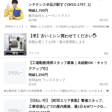
ンテナンス＠品川駅すぐ(W1G-1757_1)
時給1,700円
株式会社ヒューマントラスト
品川駅
8月7日
【PRポイント】 ＼「機械いじりが好き」その気持ちがあればOK！／ ・MAX時給2125
東京
港区
品川駅
その他
スタッフ
【求】古いミシン買わせてください🖐️
状態が悪くてもOK！最大限買取します
プリフラ
Ad
【工場勤務清掃スタッフ募集｜未経験OK・キャリ
アアップ可】
時給1,250円
合同会社 ワンズスタッフ
足立区
8月7日
■仕事内容 工場内での清掃業務・メンテナンス補助を中心にご担当いただきます。 将来
東京
足立区
その他
スタッフ
【日払い可】【町田エリア夜勤】警備スタッフ、
工事現場などでの案内業務、週1日＆WワークOK