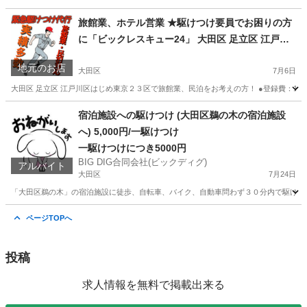
神奈川
川崎市
その他
ホスト
旅館業、ホテル営業 ★駆けつけ要員でお困りの方
に「ビックレスキュー24」 大田区 足立区 江戸川
区はじめ東京２３区
地元のお店
大田区
7月6日
大田区 足立区 江戸川区はじめ東京２３区で旅館業、民泊をお考えの方！ ●登録費：15,0
東京
大田区
生活トラブル
ホスト
宿泊施設への駆けつけ (大田区鵜の木の宿泊施設
へ) 5,000円/一駆けつけ
一駆けつけにつき5000円
BIG DIG合同会社(ビックディグ)
アルバイト
大田区
7月24日
「大田区鵜の木」の宿泊施設に徒歩、自転車、バイク、自動車問わず３０分内で駆けつけ
東京
大田区
その他
宿泊施設
ページTOPへ
投稿
求人情報を無料で掲載出来る