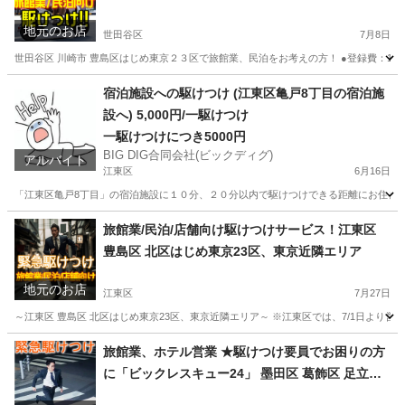
区はじめ東京２３区
地元のお店
世田谷区
7月8日
世田谷区 川崎市 豊島区はじめ東京２３区で旅館業、民泊をお考えの方！ ●登録費：15,0
東京
世田谷区
その他
ホスト
宿泊施設への駆けつけ (江東区亀戸8丁目の宿泊施
設へ) 5,000円/一駆けつけ
一駆けつけにつき5000円
BIG DIG合同会社(ビックディグ)
アルバイト
江東区
6月16日
「江東区亀戸8丁目」の宿泊施設に１０分、２０分以内で駆けつけできる距離にお住まいの
東京
江東区
その他
宿泊施設
旅館業/民泊/店舗向け駆けつけサービス！江東区
豊島区 北区はじめ東京23区、東京近隣エリア
地元のお店
江東区
7月27日
～江東区 豊島区 北区はじめ東京23区、東京近隣エリア～ ※江東区では、7/1日より営
東京
江東区
その他
ホスト
旅館業、ホテル営業 ★駆けつけ要員でお困りの方
に「ビックレスキュー24」 墨田区 葛飾区 足立区
豊島区はじめ東京２３区