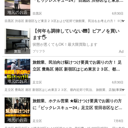
「ビックレスキュー24」 目黒区 渋谷区など東京２
３区および近郊
地元のお店
目黒区
6月30日
目黒区 渋谷区 新宿区など東京２３区および近郊で旅館業、民泊をお考えの方！ ※渋谷区では
東京
目黒区
便利屋
ホスト
【何年も調律していない🎹】ピアノを買い
ます🖐️
状態が悪くてもOK！最大限買取します
プリフラ
Ad
旅館業、民泊向け駆けつけ要員でお困りの方！ 足
立区 豊島区 港区 新宿区はじめ東京２３区、都内
近郊
地元のお店
足立区
6月30日
足立区 豊島区 港区 新宿区はじめ東京２３区、都内近郊で民泊、 旅館業、店舗(事業所/営業所
東京
足立区
ハウスクリーニング
旅館業、ホテル営業 ★駆けつけ要員でお困りの方
に「ビックレスキュー24」足立区 世田谷区など東
京23区および近郊エリア
地元のお店
足立区
7月8日