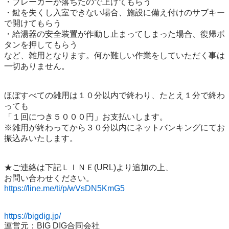
・ブレーカーが落ちたので上げてもらう

・鍵を失くし入室できない場合、施設に備え付けのサブキー
で開けてもらう

・給湯器の安全装置が作動し止まってしまった場合、復帰ボ
タンを押してもらう

など、雑用となります。何か難しい作業をしていただく事は
一切ありません。

ほぼすべての雑用は１０分以内で終わり、たとえ１分で終わ
っても

「１回につき５０００円」お支払いします。

※雑用が終わってから３０分以内にネットバンキングにてお
振込みいたします。

★ご連絡は下記ＬＩＮＥ(URL)より追加の上、

https://line.me/ti/p/wVsDN5KmG5
https://bigdig.jp/
運営元：BIG DIG合同会社