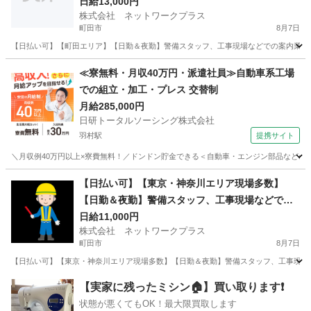
／直行直帰OK
日給13,000円
株式会社 ネットワークプラス
町田市
8月7日
【日払い可】【町田エリア】【日勤＆夜勤】警備スタッフ、工事現場などでの案内業務、週1
東京
町田市
その他
スタッフ
≪寮無料・月収40万円・派遣社員≫自動車系工場
での組立・加工・プレス 交替制
月給285,000円
日研トータルソーシング株式会社
羽村駅
提携サイト
＼月収例40万円以上×寮費無料！／ドンドン貯金できる＜自動車・エンジン部品などの組
東京
羽村市
羽村駅
その他
【日払い可】【東京・神奈川エリア現場多数】
【日勤＆夜勤】警備スタッフ、工事現場などでの
案内業務、週1日＆WワークOK／直行直帰OK
日給11,000円
株式会社 ネットワークプラス
町田市
8月7日
【日払い可】【東京・神奈川エリア現場多数】【日勤＆夜勤】警備スタッフ、工事現場などで
東京
町田市
その他
【実家に残ったミシン🏠】買い取ります❗️
状態が悪くてもOK！最大限買取します