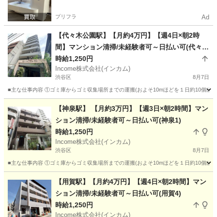
プリフラ
Ad
【代々木公園駅】【月約4万円】【週4日×朝2時
間】マンション清掃/未経験者可～日払い可(代々木
公園3)
時給1,250円
Income株式会社(インカム)
渋谷区
8月7日
■主な仕事内容 ①ゴミ庫からゴミ収集場所までの運搬(およそ10mほどを１日約10個ほ
東京
渋谷区
その他
時給
【神泉駅】 【月約3万円】【週3日×朝2時間】マン
ション清掃/未経験者可～日払い可(神泉1)
時給1,250円
Income株式会社(インカム)
渋谷区
8月7日
■主な仕事内容 ①ゴミ庫からゴミ収集場所までの運搬(およそ10mほどを１日約10個ほ
東京
渋谷区
その他
時給
【用賀駅】【月約4万円】【週4日×朝2時間】マン
ション清掃/未経験者可～日払い可(用賀4)
時給1,250円
Income株式会社(インカム)