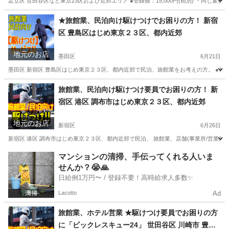
足立区 世田谷区など東京23区および近郊エリア ●登録費：15,000円(税別) ・同じ
東京
足立区
生活トラブル
ホスト
★旅館業、民泊向け駆けつけでお困りの方！ 新宿
区 豊島区はじめ東京２３区、都内近郊
地元のお店
墨田区
6月21日
墨田区 新宿区 豊島区はじめ東京２３区、都内近郊で民泊、旅館業をお考えの方。 ●登録費：
東京
墨田区
その他
建物
旅館業、民泊向け駆けつけ要員でお困りの方！ 新
宿区 港区 調布市はじめ東京２３区、都内近郊
地元のお店
新宿区
6月26日
新宿区 港区 調布市はじめ東京２３区、都内近郊で民泊、 旅館業、店舗(事業所/営業所)を運
東京
新宿区
その他
マンションの清掃、手伝ってくれる人いま
せんか？😭🙏
日給例1万円〜 / 登録不要！高時給求人多数✨
Lacotto
Ad
旅館業、ホテル営業 ★駆けつけ要員でお困りの方
に「ビックレスキュー24」 世田谷区 川崎市 豊島