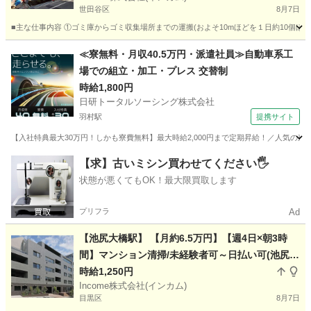
世田谷区
8月7日
■主な仕事内容 ①ゴミ庫からゴミ収集場所までの運搬(およそ10mほどを１日約10個ほ
東京
世田谷区
その他
東急田園都市線
≪寮無料・月収40.5万円・派遣社員≫自動車系工
場での組立・加工・プレス 交替制
時給1,800円
日研トータルソーシング株式会社
羽村駅
提携サイト
【入社特典最大30万円！しかも寮費無料】最大時給2,000円まで定期昇給！／人気の東
東京
羽村市
羽村駅
その他
【求】古いミシン買わせてください🖐️
状態が悪くてもOK！最大限買取します
プリフラ
Ad
【池尻大橋駅】 【月約6.5万円】【週4日×朝3時
間】マンション清掃/未経験者可～日払い可(池尻大
橋5)
時給1,250円
Income株式会社(インカム)
目黒区
8月7日