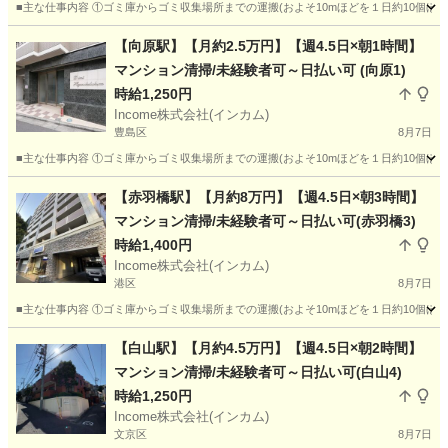
■主な仕事内容 ①ゴミ庫からゴミ収集場所までの運搬(およそ10mほどを１日約10個ほ
東京
目黒区
その他
時給
【向原駅】【月約2.5万円】【週4.5日×朝1時間】
マンション清掃/未経験者可～日払い可 (向原1)
時給1,250円
Income株式会社(インカム)
豊島区
8月7日
■主な仕事内容 ①ゴミ庫からゴミ収集場所までの運搬(およそ10mほどを１日約10個ほ
東京
豊島区
その他
時給
【赤羽橋駅】【月約8万円】【週4.5日×朝3時間】
マンション清掃/未経験者可～日払い可(赤羽橋3)
時給1,400円
Income株式会社(インカム)
港区
8月7日
■主な仕事内容 ①ゴミ庫からゴミ収集場所までの運搬(およそ10mほどを１日約10個ほ
東京
港区
その他
時給
【白山駅】【月約4.5万円】【週4.5日×朝2時間】
マンション清掃/未経験者可～日払い可(白山4)
時給1,250円
Income株式会社(インカム)
文京区
8月7日