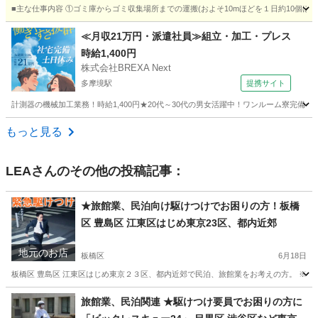
■主な仕事内容 ①ゴミ庫からゴミ収集場所までの運搬(およそ10mほどを１日約10個ほ
東京
文京区
その他
時給
≪月収21万円・派遣社員≫組立・加工・プレス
時給1,400円
株式会社BREXA Next
多摩境駅
提携サイト
計測器の機械加工業務！時給1,400円★20代～30代の男女活躍中！ワンルーム寮完備★
東京
町田市
多摩境駅
その他
もっと見る
LEA
さんのその他の投稿記事：
★旅館業、民泊向け駆けつけでお困りの方！板橋
区 豊島区 江東区はじめ東京23区、都内近郊
地元のお店
板橋区
6月18日
板橋区 豊島区 江東区はじめ東京２３区、都内近郊で民泊、旅館業をお考えの方。 ※7/1日
東京
板橋区
その他
ホスト
旅館業、民泊関連 ★駆けつけ要員でお困りの方に