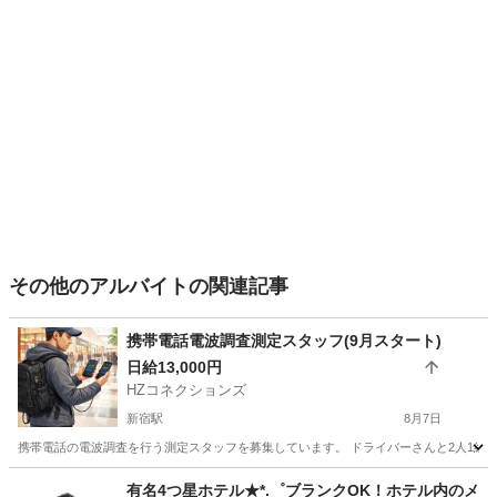
その他のアルバイトの関連記事
携帯電話電波調査測定スタッフ(9月スタート)
日給13,000円
HZコネクションズ
新宿駅
8月7日
携帯電話の電波調査を行う測定スタッフを募集しています。 ドライバーさんと2人1組で行動
東京
新宿区
新宿駅
その他
電波
有名4つ星ホテル★*.゜ブランクOK！ホテル内のメ