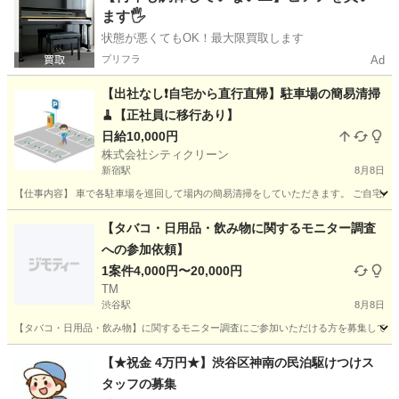
ます🖐️
状態が悪くてもOK！最大限買取します
プリフラ
Ad
【出社なし❗️自宅から直行直帰】駐車場の簡易清掃
🧹【正社員に移行あり】
日給10,000円
株式会社シティクリーン
新宿駅
8月8日
【仕事内容】 車で各駐車場を巡回して場内の簡易清掃をしていただきます。 ご自宅から
東京
新宿区
新宿駅
その他
社用車
【タバコ・日用品・飲み物に関するモニター調査
への参加依頼】
1案件4,000円〜20,000円
TM
渋谷駅
8月8日
【タバコ・日用品・飲み物】に関するモニター調査にご参加いただける方を募集しており
東京
渋谷区
渋谷駅
その他
モニター
【★祝金 4万円★】渋谷区神南の民泊駆けつけス
タッフの募集