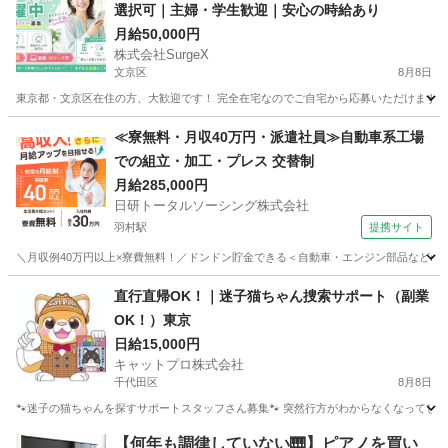
選択可｜主婦・学生歓迎｜安心の時給あり
月給50,000円
株式会社SurgeX
文京区
8月8日
東京都・文京区在住の方、大歓迎です！ 完全在宅なのでご自宅から応募いただけます。 
東京
文京区
その他
顔出し
≪寮無料・月収40万円・派遣社員≫自動車系工場
での組立・加工・プレス 交替制
月給285,000円
日研トータルソーシング株式会社
羽村駅
提携サイト
＼月収例40万円以上×寮費無料！／ドンドン貯金できる＜自動車・エンジン部品などの組
東京
羽村市
羽村駅
その他
直行直帰OK！｜迷子猫ちゃん捜索サポート（副業
OK！）東京
日給15,000円
キャットプロ株式会社
千代田区
8月8日
🐾迷子の猫ちゃんを探すサポートスタッフさん募集🐾 突然行方がわからなくなってしま
東京
千代田区
その他
スタッフ
【何年も調律していない🎹】ピアノを買い