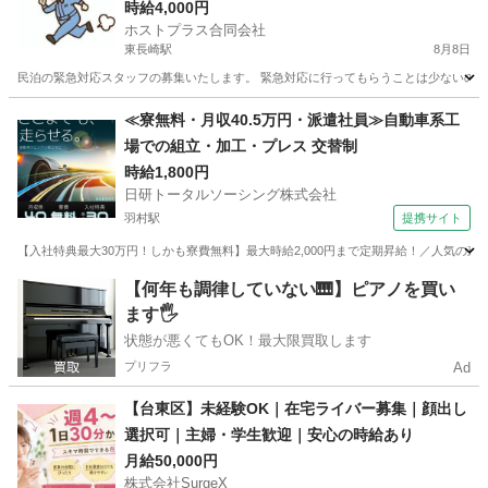
時給4,000円
ホストプラス合同会社
東長崎駅
8月8日
民泊の緊急対応スタッフの募集いたします。 緊急対応に行ってもらうことは少ないのですが、
東京
渋谷区
東長崎駅
その他
スタッフ
≪寮無料・月収40.5万円・派遣社員≫自動車系工
場での組立・加工・プレス 交替制
時給1,800円
日研トータルソーシング株式会社
羽村駅
提携サイト
【入社特典最大30万円！しかも寮費無料】最大時給2,000円まで定期昇給！／人気の東
東京
羽村市
羽村駅
その他
【何年も調律していない🎹】ピアノを買い
ます🖐️
状態が悪くてもOK！最大限買取します
プリフラ
Ad
【台東区】未経験OK｜在宅ライバー募集｜顔出し
選択可｜主婦・学生歓迎｜安心の時給あり
月給50,000円
株式会社SurgeX