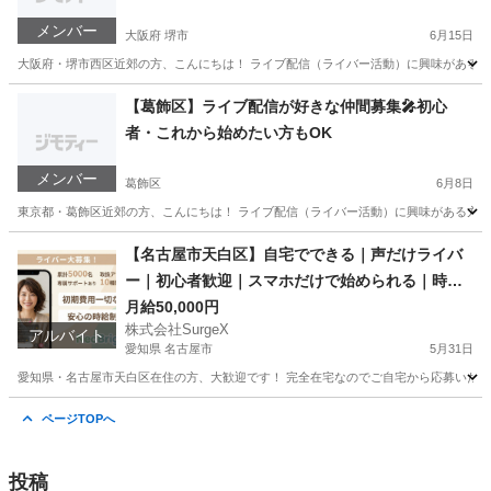
メンバー
大阪府 堺市
6月15日
大阪府・堺市西区近郊の方、こんにちは！ ライブ配信（ライバー活動）に興味がある方
大阪
堺市
その他
ライブ配信
【葛飾区】ライブ配信が好きな仲間募集🎤初心
者・これから始めたい方もOK
メンバー
葛飾区
6月8日
東京都・葛飾区近郊の方、こんにちは！ ライブ配信（ライバー活動）に興味がある方、
東京
葛飾区
その他
ライブ配信
【名古屋市天白区】自宅でできる｜声だけライバ
ー｜初心者歓迎｜スマホだけで始められる｜時給2
0,000円以上可
月給50,000円
株式会社SurgeX
アルバイト
愛知県 名古屋市
5月31日
愛知県・名古屋市天白区在住の方、大歓迎です！ 完全在宅なのでご自宅から応募いただけま
愛知
名古屋市
その他
ライバー
ページTOPへ
投稿