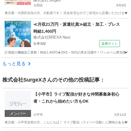
株式会社SurgeX
大田区
8月8日
東京都・大田区在住の方、大歓迎です！ 完全在宅なのでご自宅から応募いただけます。 
東京
大田区
その他
顔出し
≪月収21万円・派遣社員≫組立・加工・プレス
時給1,400円
株式会社BREXA Next
多摩境駅
提携サイト
計測器の機械加工業務！時給1,400円★20代～30代の男女活躍中！ワンルーム寮完備★
東京
町田市
多摩境駅
その他
もっと見る
株式会社SurgeX
さんのその他の投稿記事：
【小平市】ライブ配信が好きな仲間募集🎤初心
者・これから始めたい方もOK
メンバー
小平市
6月11日
東京都・小平市近郊の方、こんにちは！ ライブ配信（ライバー活動）に興味がある方、