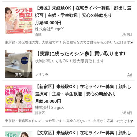
東京
江戸川区
京成小岩駅
その他
スタッフ
【港区】未経験OK｜在宅ライバー募集｜顔出し選
択可｜主婦・学生歓迎｜安心の時給あり
月給50,000円
株式会社SurgeX
港区
8月8日
東京都・港区在住の方、大歓迎です！ 完全在宅なのでご自宅から応募いただけます。 在
東京
港区
その他
顔出し
【実家に残ったミシン🏠】買い取ります❗️
状態が悪くてもOK！最大限買取します
プリフラ
Ad
【新宿区】未経験OK｜在宅ライバー募集｜顔出し
選択可｜主婦・学生歓迎｜安心の時給あり
月給50,000円
株式会社SurgeX
新宿区
8月8日
東京都・新宿区在住の方、大歓迎です！ 完全在宅なのでご自宅から応募いただけます。 
東京
新宿区
その他
顔出し
【文京区】未経験OK｜在宅ライバー募集｜顔出し