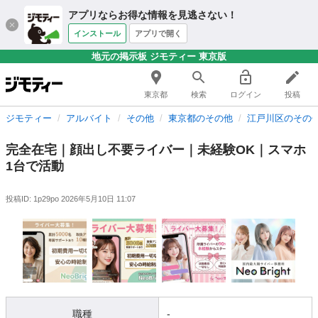
アプリならお得な情報を見逃さない！
インストール
アプリで開く
地元の掲示板 ジモティー 東京版
東京都
検索
ログイン
投稿
ジモティー
アルバイト
その他
東京都のその他
江戸川区のその
完全在宅｜顔出し不要ライバー｜未経験OK｜スマホ
1台で活動
投稿ID: 1p29po
2026年5月10日 11:07
職種
-