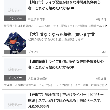
東京
小平市
その他
ライブ配信
【川口市】ライブ配信が好きな仲間募集🎤初心
者・これから始めたい方もOK
メンバー
埼玉県 川口市
6月17日
埼玉県・川口市近郊の方、こんにちは！ ライブ配信（ライバー活動）に興味がある方、
埼玉
川口市
その他
ライブ配信
【求】着なくなった着物、買います👘
状態が悪くてもOK！最大限買取します
プリフラ
Ad
【四條畷市】ライブ配信が好きな仲間募集🎤初心
者・これから始めたい方もOK
メンバー
大阪府 四條畷市
6月15日
大阪府・四條畷市近郊の方、こんにちは！ ライブ配信（ライバー活動）に興味がある方
大阪
四條畷市
その他
ライブ配信
【戸田市】完全在宅｜声だけライバー｜ビギナー
歓迎｜スマホだけで始められる｜時給ベースで計
算
月給50,000円