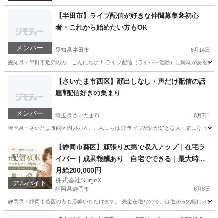
【半田市】ライブ配信が好きな仲間募集🎤初心
者・これから始めたい方もOK
メンバー
愛知県 半田市
6月14日
愛知県・半田市近郊の方、こんにちは！ ライブ配信（ライバー活動）に興味がある方、
愛知
半田市
その他
ライブ配信
【さいたま市西区】顔出しなし・声だけ配信の話
題🎙配信好きの集まり
メンバー
埼玉県 さいたま市
8月7日
埼玉県・さいたま市西区周辺の方、こんにちは😊 ライブ配信が好きな人・気になっている
埼玉
さいたま市
その他
顔出し
【静岡市葵区】頑張り次第で収入アップ｜在宅ラ
イバー｜成果報酬あり｜自宅でできる｜最大時給2
万円
月給200,000円
株式会社SurgeX
アルバイト
静岡県 静岡市
8月8日
静岡県・静岡市葵区の方も応募いただけます。 完全在宅なので、自宅から気軽にスター
静岡
静岡市
その他
ライバー