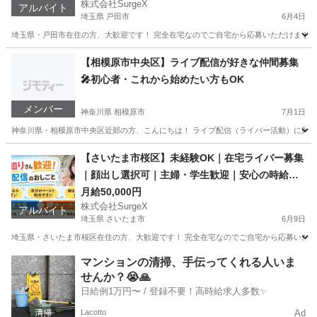
株式会社SurgeX
アルバイト
埼玉県 戸田市
6月4日
埼玉県・戸田市在住の方、大歓迎です！ 完全在宅なのでご自宅から応募いただけます。 顔
埼玉
戸田市
その他
ライバー
【相模原市中央区】ライブ配信が好きな仲間募集
🎤初心者・これから始めたい方もOK
メンバー
神奈川県 相模原市
7月1日
神奈川県・相模原市中央区近郊の方、こんにちは！ ライブ配信（ライバー活動）に興味
神奈川
相模原市
その他
ライブ配信
【さいたま市桜区】未経験OK｜在宅ライバー募集
｜顔出し選択可｜主婦・学生歓迎｜安心の時給あ
り
月給50,000円
株式会社SurgeX
アルバイト
埼玉県 さいたま市
6月9日
埼玉県・さいたま市桜区在住の方、大歓迎です！ 完全在宅なのでご自宅から応募いただけ
埼玉
さいたま市
その他
顔出し
マンションの清掃、手伝ってくれる人いま
せんか？😭🙏
日給例1万円〜 / 登録不要！高時給求人多数✨
Lacotto
Ad