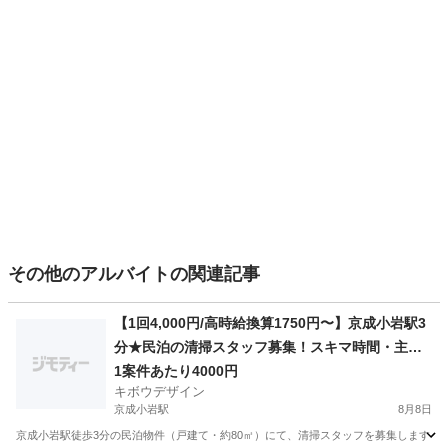
その他のアルバイトの関連記事
【1回4,000円/高時給換算1750円〜】京成小岩駅3
分★民泊の清掃スタッフ募集！スキマ時間・主婦
(夫)歓迎
1案件あたり4000円
キボウデザイン
京成小岩駅
8月8日
京成小岩駅徒歩3分の民泊物件（戸建て・約80㎡）にて、清掃スタッフを募集します！ 