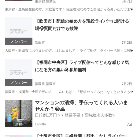
東京都 豊島区
5月7日
東京都・豊島区在住の方、大歓迎です！ 完全在宅なのでご自宅から応募いただけます。 顔
東京
豊島区
その他
ライバー
【吹田市】配信の始め方を現役ライバーに聞ける
場🎧質問だけでも歓迎
メンバー
吹田市
7月2日
大阪府・吹田市にお住まいの方、はじめまして！ ライブ配信（ライバー活動）に興味が
大阪
吹田市
その他
ライバー
【福岡市中央区】ライブ配信ってどんな感じ？気
になる方の集い🎤参加無料
メンバー
福岡県 福岡市
7月2日
福岡県・福岡市中央区近郊の方、こんにちは！ 「配信やってみたいな」という方も、活動
福岡
福岡市
その他
ライブ配信
マンションの清掃、手伝ってくれる人いま
せんか？😭🙏
日給例1万円〜 / 登録不要！高時給求人多数✨
Lacotto
Ad
【大阪市北区】主婦歓迎｜顔出しなしライバー｜