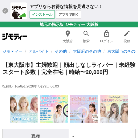
アプリならお得な情報を見逃さない！
インストール
アプリで開く
地元の掲示板 ジモティー 大阪版
大阪府
検索
ログイン
投稿
ジモティー
アルバイト
その他
大阪府のその他
東大阪市のその
【東大阪市】主婦歓迎｜顔出しなしライバー｜未経験
スタート多数｜完全在宅｜時給〜20,000円
投稿ID: 1oa6p1
2026年7月29日 06:03
職種
-