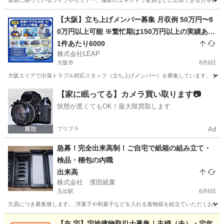
集客に困っているライブやセミナー、撮影のエキストラ要員などに出席できる方を募集し
大阪
大阪市
その他
観客
【大阪】立ち上げメンバー募集 月収例 50万円〜8
0万円以上可能 ※繁忙期は150万円以上の実績あり
完全出来高制 1件あたり平均10,000円 1日2〜7件
1件あたり6000
株式会社LEAP
程度の対応 日収目安：20,000円〜70,000円
大阪市
8月6日
大阪エリアで出張トラブル対応スタッフ（立ち上げメンバー）を募集しています。 お客様
大阪
大阪市
その他
スタッフ
【家に眠ってる】カメラ買い取ります📷
状態が悪くてもOK！最大限買取します
プリフラ
Ad
急募！完全出来高制！ご自宅で紙箱の組み立て・
検品・梱包の内職
出来高
株式会社 濱田紙業
玉出駅
8月6日
欠員につき募集致します。 洋菓子や和菓子などを入れる進物箱を組立ていただくお仕事で
大阪
大阪市
玉出駅
その他
給料
【在 宅】宅地建物取引士募集｜主婦（夫）・定年