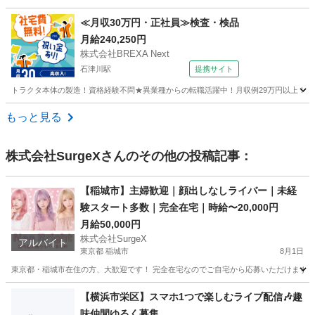
大阪
大阪市
その他
ティッシュ
≪月収30万円・正社員≫検査・検品
月給240,250円
株式会社BREXA Next
石津川駅
提携サイト
トラクタ本体の製造！資格経験不問★異業種からの転職活躍中！月収例29万円以上！生活
大阪
堺市
石津川駅
その他
もっと見る
株式会社SurgeX
さんのその他の投稿記事：
【稲城市】主婦歓迎｜顔出しなしライバー｜未経
験スタート多数｜完全在宅｜時給〜20,000円
月給50,000円
株式会社SurgeX
アルバイト
東京都 稲城市
8月1日
東京都・稲城市在住の方、大歓迎です！ 完全在宅なのでご自宅から応募いただけます。 
東京
稲城市
その他
ライバー
【横浜市栄区】スマホ1つで楽しむライブ配信🎶趣
味仲間ゆるく募集