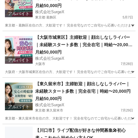
月給50,000円
株式会社SurgeX
アルバイト
東京都 葛飾区
5月7日
東京都・葛飾区在住の方、大歓迎です！ 完全在宅なのでご自宅から応募いただけます。 顔
東京
葛飾区
その他
ライバー
【大阪市城東区】主婦歓迎｜顔出しなしライバー
｜未経験スタート多数｜完全在宅｜時給〜20,000
円
月給50,000円
株式会社SurgeX
アルバイト
大阪市
7月28日
大阪府・大阪市城東区在住の方、大歓迎です！ 完全在宅なのでご自宅から応募いただけ
大阪
大阪市
その他
ライバー
【東久留米市】主婦歓迎｜顔出しなしライバー｜
未経験スタート多数｜完全在宅｜時給〜20,000円
月給50,000円
株式会社SurgeX
アルバイト
東京都 東久留米市
7月29日
東京都・東久留米市在住の方、大歓迎です！ 完全在宅なのでご自宅から応募いただけま
東京
東久留米市
その他
ライバー
【川口市】ライブ配信が好きな仲間募集🎤初心
者・これから始めたい方もOK