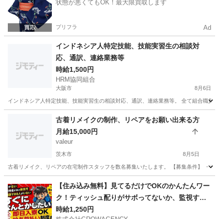
状態が悪くてもOK！最大限買取します
プリフラ
Ad
インドネシア人特定技能、技能実習生の相談対
応、通訳、連絡業務等
時給1,500円
HRM協同組合
大阪市
8月6日
インドネシア人特定技能、技能実習生の相談対応、通訳、連絡業務等。 全て組合職員が
大阪
大阪市
その他
特定技能
古着リメイクの制作、リペアをお願い出来る方
月給15,000円
valeur
茨木市
8月5日
古着リメイク、リペアの在宅制作スタッフを数名募集いたします。 【募集条件】 ・リ
大阪
茨木市
その他
リメイク
【住み込み無料】見てるだけでOKのかんたんワー
ク！ティッシュ配りがサボってないか、監視する
お仕事。
時給1,250円