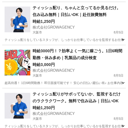
大阪
大阪市
その他
スタッフ
ティッシュ配り、ちゃんと立ってるか見るだけ。
住み込み無料｜日払いOK｜赴任旅費無料
時給1,250円
株式会社GROWAGENCY
大阪市
8月5日
ティッシュ配りをしているスタッフが、しっかりお仕事しているかを監視するお仕事！ カンタ
大阪
大阪市
その他
ティッシュ
時給3000円！？効率よく一気に稼ごう。1日6時間
勤務・休み多め｜乳製品の成分検査
時給3,000円
株式会社GROWAGENCY
大阪市
8月5日
超高待遇！ 1日6時間勤務！ 即日面接可能です！ 安心の日払い週払い有♪ お仕事内容は
大阪
大阪市
その他
時給
ティッシュ配りがサボってないか、監視するだけ
のラクラクワーク。無料で住み込み｜日払いOK
時給1,250円
株式会社GROWAGENCY
大阪市
8月5日
ティッシュ配りをしているスタッフが、しっかりお仕事しているかを監視するお仕事！ カンタ