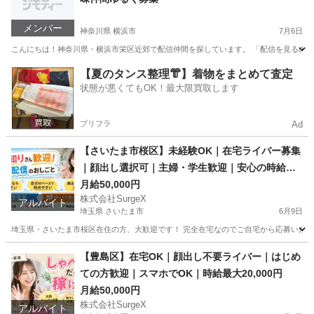
メンバー
神奈川県 横浜市
7月6日
こんにちは！神奈川県・横浜市栄区近郊で配信仲間を探しています。 「配信を見るのが
神奈川
横浜市
その他
ライブ配信
【夏のタンス整理👘】着物をまとめて査定
状態が悪くてもOK！最大限買取します
プリフラ
Ad
【さいたま市桜区】未経験OK｜在宅ライバー募集
｜顔出し選択可｜主婦・学生歓迎｜安心の時給あ
り
月給50,000円
株式会社SurgeX
アルバイト
埼玉県 さいたま市
6月9日
埼玉県・さいたま市桜区在住の方、大歓迎です！ 完全在宅なのでご自宅から応募いただけ
埼玉
さいたま市
その他
顔出し
【豊島区】在宅OK｜顔出し不要ライバー｜はじめ
ての方歓迎｜スマホでOK｜時給最大20,000円
月給50,000円
株式会社SurgeX
アルバイト