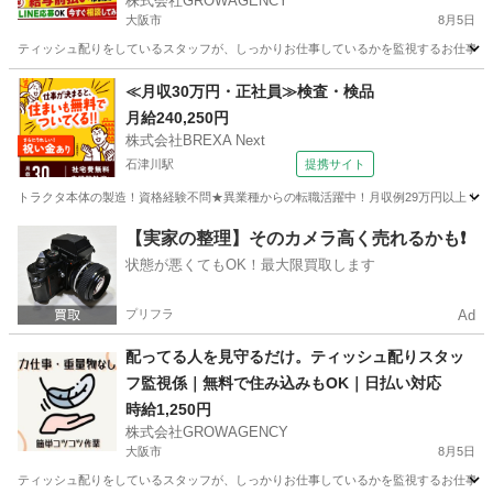
株式会社GROWAGENCY
大阪市
8月5日
ティッシュ配りをしているスタッフが、しっかりお仕事しているかを監視するお仕事！ カンタ
大阪
大阪市
その他
ティッシュ
≪月収30万円・正社員≫検査・検品
月給240,250円
株式会社BREXA Next
石津川駅
提携サイト
トラクタ本体の製造！資格経験不問★異業種からの転職活躍中！月収例29万円以上！生活
大阪
堺市
石津川駅
その他
【実家の整理】そのカメラ高く売れるかも❗️
状態が悪くてもOK！最大限買取します
プリフラ
Ad
配ってる人を見守るだけ。ティッシュ配りスタッ
フ監視係｜無料で住み込みもOK｜日払い対応
時給1,250円
株式会社GROWAGENCY
大阪市
8月5日
ティッシュ配りをしているスタッフが、しっかりお仕事しているかを監視するお仕事！ カンタ