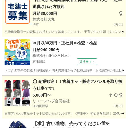
退職された方歓迎
月給30,000円
株式会社大丸
堺市
8月6日
宅地建物取引士の資格をお持ちの方を募集しています。 子育て中の主婦（夫）の方、定
大阪
堺市
その他
宅地建物取引士
≪月収30万円・正社員≫検査・検品
月給240,250円
株式会社BREXA Next
石津川駅
提携サイト
トラクタ本体の製造！資格経験不問★異業種からの転職活躍中！月収例29万円以上！生活
大阪
堺市
石津川駅
その他
⭕️ 副業歓迎！！古着ネット販売アパレルを取り扱
う仕事です♪
5,000円〜
リユースハブ合同会社
河内長野駅
8月6日
古着アパレル商品をネット販売いただくお仕事！《募集中》 初心者🔰歓迎！ 20代〜50代歓迎
大阪
河内長野市
河内長野駅
その他
ネット
【求】古い着物、売ってください👘✨