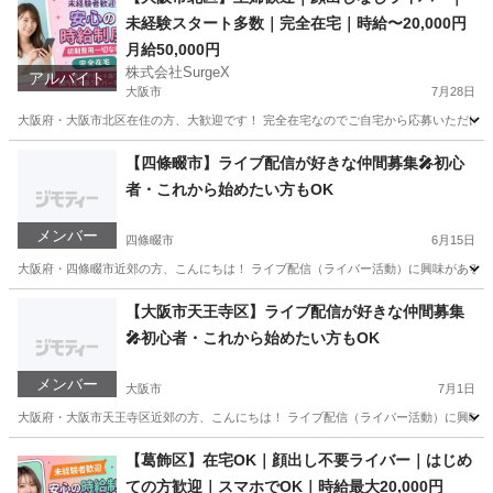
未経験スタート多数｜完全在宅｜時給〜20,000円
月給50,000円
株式会社SurgeX
アルバイト
大阪市
7月28日
大阪府・大阪市北区在住の方、大歓迎です！ 完全在宅なのでご自宅から応募いただけま
大阪
大阪市
その他
ライバー
【四條畷市】ライブ配信が好きな仲間募集🎤初心
者・これから始めたい方もOK
メンバー
四條畷市
6月15日
大阪府・四條畷市近郊の方、こんにちは！ ライブ配信（ライバー活動）に興味がある方
大阪
四條畷市
その他
ライブ配信
【大阪市天王寺区】ライブ配信が好きな仲間募集
🎤初心者・これから始めたい方もOK
メンバー
大阪市
7月1日
大阪府・大阪市天王寺区近郊の方、こんにちは！ ライブ配信（ライバー活動）に興味が
大阪
大阪市
その他
ライブ配信
【葛飾区】在宅OK｜顔出し不要ライバー｜はじめ
ての方歓迎｜スマホでOK｜時給最大20,000円