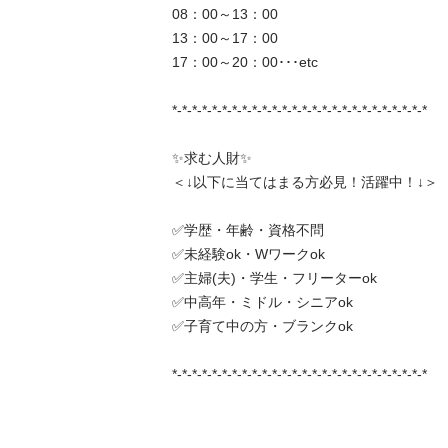
08：00～13：00

13：00～17：00

17：00～20：00･･･etc

*-*-*-*-*-*-*-*-*-*-*-*-*-*-*-*-*-*-*-*-*-*-*-*-*-*

✨求む人財✨

＜↓以下に当てはまる方必見！活躍中！↓＞

✅学歴・年齢・資格不問

✅未経験ok・Wワークok

✅主婦(夫)・学生・フリーターok

✅中高年・ミドル・シニアok

✅子育て中の方・ブランクok

*-*-*-*-*-*-*-*-*-*-*-*-*-*-*-*-*-*-*-*-*-*-*-*-*-*