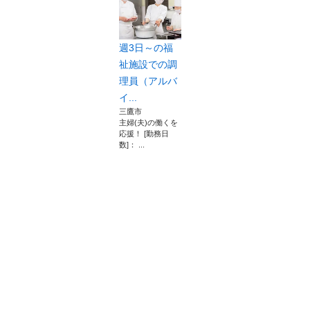
週3日～の福
祉施設での調
理員（アルバ
イ...
三鷹市
主婦(夫)の働くを
応援！ [勤務日
数]： ...