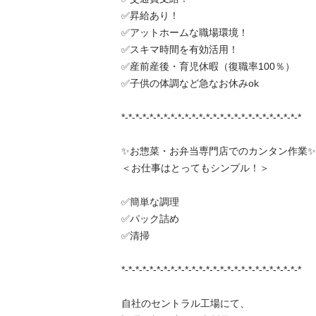
✅昇給あり！

✅アットホームな職場環境！

✅スキマ時間を有効活用！

✅産前産後・育児休暇（復職率100％）

✅子供の体調など急なお休みok

*-*-*-*-*-*-*-*-*-*-*-*-*-*-*-*-*-*-*-*-*-*-*-*-*-*

✨お惣菜・お弁当専門店でのカンタン作業✨

＜お仕事はとってもシンプル！＞

✅簡単な調理

✅パック詰め

✅清掃

*-*-*-*-*-*-*-*-*-*-*-*-*-*-*-*-*-*-*-*-*-*-*-*-*-*

自社のセントラル工場にて、
