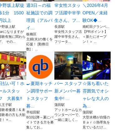
中野坂上駅徒
週3日～の福
🌸女性スタッ
＼2026年4月
歩1分 1500
祉施設での調
フ活躍中🌸学
OPEN／未経
円以上
理員（アルバ
生さん、フ...
験OK◆...
中野坂上駅
長原駅
南町田グランベ...
イ...
barになりますが
🌸女性スタッフ活
【PRポイント】
板橋区
経験有無に関わら
躍中🌸学生さん、
＜新たにオープ
主婦(夫)の働くを
ず、 その...
フリータ...
ン！＞ ...
応援！ [勤務日
数]： ...
日払い可！ホ
🍳夏期キッチ
バー スタッフ
☆落ち着いた
ールスタッ
ン調理サポー
新メンバー募
雰囲気でオシ
フ 大募集‼︎
トスタッフ
集中! ...
ャレな大人の
八王子駅
蒲田駅
募...
為...
経験者優遇！& 未
アットホームなカ
早稲田駅
蒲田駅
経験者の方も大歓
ウンターバーで、
8/10以降～夏にバ
大型水槽が自慢の
！ ⭐...
一緒に楽しく...
イトできる方を募
Ｂａｒ☆熱帯魚を
集してお...
見ているだけ...