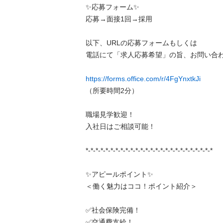
✨応募フォーム✨

応募→面接1回→採用

以下、URLの応募フォームもしくは

電話にて「求人応募希望」の旨、お問い合わせ
https://forms.office.com/r/4FgYnxtkJi
（所要時間2分）

職場見学歓迎！

入社日はご相談可能！

*-*-*-*-*-*-*-*-*-*-*-*-*-*-*-*-*-*-*-*-*-*-*-*-*-*

✨アピールポイント✨

＜働く魅力はココ！ポイント紹介＞

✅社会保険完備！

✅交通費支給！
