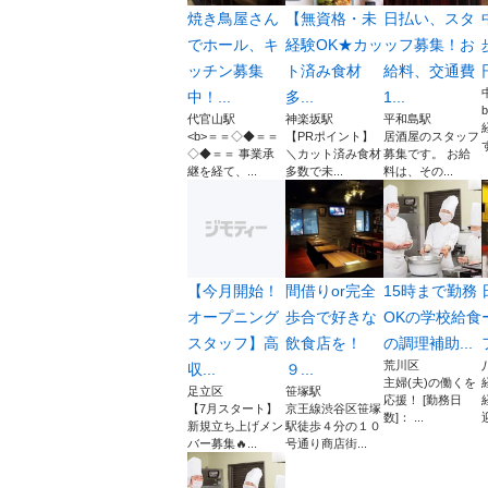
焼き鳥屋さん
【無資格・未
日払い、スタ
でホール、キ
経験OK★カッ
ッフ募集！お
ッチン募集
ト済み食材
給料、交通費
中！...
多...
1...
代官山駅
神楽坂駅
平和島駅
<b>＝＝◇◆＝＝
【PRポイント】
居酒屋のスタッフ
◇◆＝＝ 事業承
＼カット済み食材
募集です。 お給
継を経て、...
多数で未...
料は、その...
【今月開始！
間借りor完全
15時まで勤務
オープニング
歩合で好きな
OKの学校給食
スタッフ】高
飲食店を！
の調理補助...
荒川区
収...
９...
主婦(夫)の働くを
足立区
笹塚駅
応援！ [勤務日
【7月スタート】
京王線渋谷区笹塚
数]： ...
迎
新規立ち上げメン
駅徒歩４分の１０
バー募集🔥...
号通り商店街...