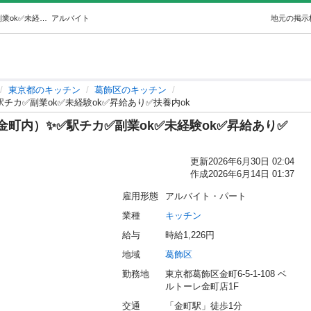
✨③惣菜販売STAFF（ベルトーレ金町内）✨✅駅チカ✅副業ok✅未経験ok✅昇給あり✅扶養内ok (㈱ZESTCOOK) 葛飾のキッチンの無料求人広告・アルバイト・バイト募集情報｜ジモティー
アルバイト
地元の掲示
東京都のキッチン
葛飾区のキッチン
チカ✅副業ok✅未経験ok✅昇給あり✅扶養内ok
金町内）✨✅駅チカ✅副業ok✅未経験ok✅昇給あり✅
更新
2026年6月30日 02:04
作成
2026年6月14日 01:37
雇用形態
アルバイト・パート
業種
キッチン
給与
時給1,226円
地域
葛飾区
勤務地
東京都葛飾区金町6-5-1-108 ベ
ルトーレ金町店1F
交通
「金町駅」徒歩1分