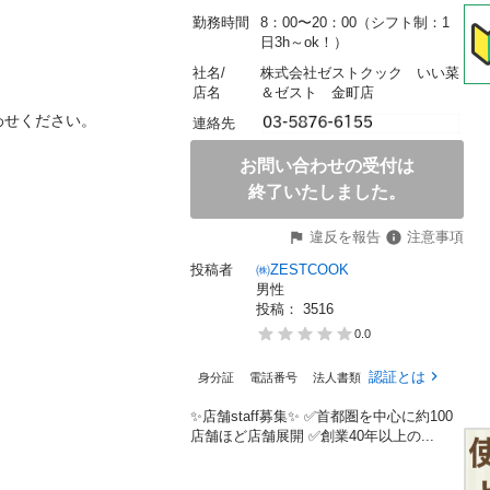
勤務時間
8：00〜20：00（シフト制：1
日3h～ok！）
社名/
株式会社ゼストクック　いい菜
店名
＆ゼスト　金町店
ください。

連絡先
お問い合わせの受付は
終了いたしました。
違反を報告
注意事項
投稿者
㈱ZESTCOOK
男性
投稿： 
3516
0.0
認証とは
身分証
電話番号
法人書類
✨店舗staff募集✨ ✅首都圏を中心に約100
店舗ほど店舗展開 ✅創業40年以上の...