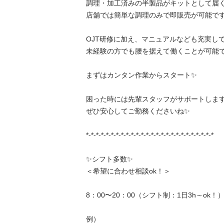
調理・加工済みの半製品がキットとして届くた
店舗では簡単な調理のみで即販売が可能です✨
OJT研修に加え、マニュアルなども充実してお
未経験の方でも腰を据えて働くことが可能です✨
まずはカンタン作業からスタート✨

困った時には先輩スタッフがサポートしますの
ぜひ安心してご勤務くださいね✨

*-*-*-*-*-*-*-*-*-*-*-*-*-*-*-*-*-*-*-*-*-*-*-*-*-*

✨シフト多数✨

＜希望に合わせ相談ok！＞

8：00〜20：00（シフト制：1日3h～ok！）

例）
