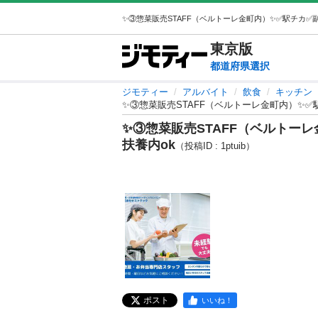
東京
版
都道府県選択
ジモティー
アルバイト
飲食
キッチン
✨③惣菜販売STAFF（ベルトーレ金町内）✨✅駅
✨③惣菜販売STAFF（ベルトーレ
扶養内ok
（投稿ID : 1ptuib）
ポスト
いいね！