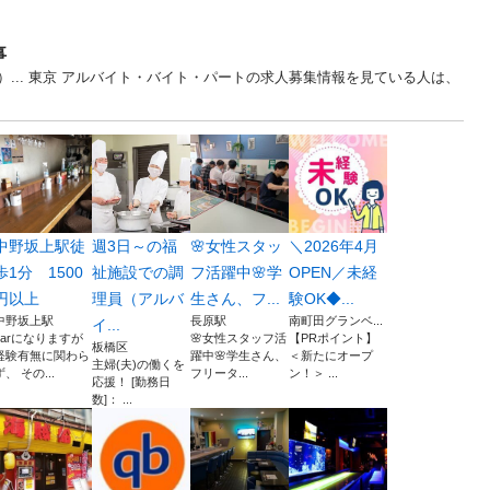
事
）... 東京 アルバイト・バイト・パートの求人募集情報を見ている人は、
中野坂上駅徒
週3日～の福
🌸女性スタッ
＼2026年4月
歩1分 1500
祉施設での調
フ活躍中🌸学
OPEN／未経
円以上
理員（アルバ
生さん、フ...
験OK◆...
中野坂上駅
長原駅
南町田グランベ...
イ...
barになりますが
🌸女性スタッフ活
【PRポイント】
板橋区
経験有無に関わら
躍中🌸学生さん、
＜新たにオープ
主婦(夫)の働くを
ず、 その...
フリータ...
ン！＞ ...
応援！ [勤務日
数]： ...