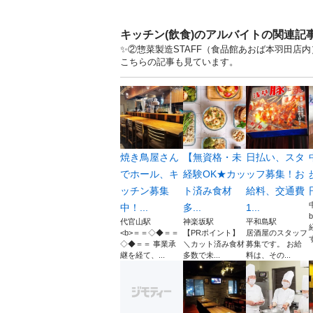
キッチン(飲食)のアルバイトの関連記
✨②惣菜製造STAFF（食品館あおば本羽田店内
こちらの記事も見ています。
焼き鳥屋さん
【無資格・未
日払い、スタ
でホール、キ
経験OK★カッ
ッフ募集！お
ッチン募集
ト済み食材
給料、交通費
中！...
多...
1...
代官山駅
神楽坂駅
平和島駅
<b>＝＝◇◆＝＝
【PRポイント】
居酒屋のスタッフ
◇◆＝＝ 事業承
＼カット済み食材
募集です。 お給
継を経て、...
多数で未...
料は、その...