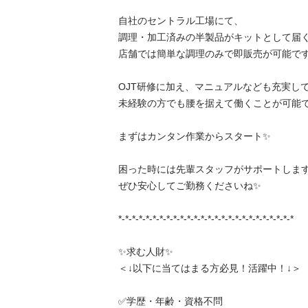
自社のセントラル工場にて、

調理・加工済みの半製品がキットとして届くた
店舗では簡単な調理のみで即販売が可能です✨
OJT研修に加え、マニュアルなども充実してお
未経験の方でも腰を据えて働くことが可能です✨
まずはカンタン作業からスタート✨

困った時には先輩スタッフがサポートしますの
ぜひ安心してご勤務くださいね✨

*-*-*-*-*-*-*-*-*-*-*-*-*-*-*-*-*-*-*-*-*-*-*-*-*-*

✨求む人財✨

＜↓以下に当てはまる方必見！活躍中！↓＞

✅学歴・年齢・資格不問
