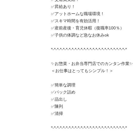
✅昇給あり！

✅アットホームな職場環境！

✅スキマ時間を有効活用！

✅産前産後・育児休暇（復職率100％）

✅子供の体調など急なお休みok

*-*-*-*-*-*-*-*-*-*-*-*-*-*-*-*-*-*-*-*-*-*-*-*-*-*

✨お惣菜・お弁当専門店でのカンタン作業✨

＜お仕事はとってもシンプル！＞

✅簡単な調理

✅パック詰め

✅品出し

✅陳列

✅清掃

*-*-*-*-*-*-*-*-*-*-*-*-*-*-*-*-*-*-*-*-*-*-*-*-*-*
