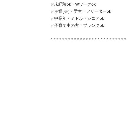
✅未経験ok・Wワークok

✅主婦(夫)・学生・フリーターok

✅中高年・ミドル・シニアok

✅子育て中の方・ブランクok

*-*-*-*-*-*-*-*-*-*-*-*-*-*-*-*-*-*-*-*-*-*-*-*-*-*