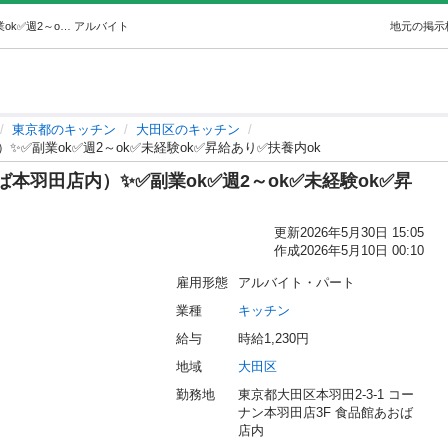
✨②惣菜製造STAFF（食品館あおば本羽田店内）✨✅副業ok✅週2～ok✅未経験ok✅昇給あり✅扶養内ok (㈱ZESTCOOK) 大田のキッチンの無料求人広告・アルバイト・バイト募集情報｜ジモティー
アルバイト
地元の掲示
東京都のキッチン
大田区のキッチン
✨✅副業ok✅週2～ok✅未経験ok✅昇給あり✅扶養内ok
ば本羽田店内）✨✅副業ok✅週2～ok✅未経験ok✅昇
更新
2026年5月30日 15:05
作成
2026年5月10日 00:10
雇用形態
アルバイト・パート
業種
キッチン
給与
時給1,230円
地域
大田区
勤務地
東京都大田区本羽田2-3-1 コー
ナン本羽田店3F 食品館あおば
店内