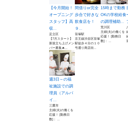
【今月開始！
間借りor完全
15時まで勤務
オープニング
歩合で好きな
OKの学校給食
スタッフ】高
飲食店を！
の調理補助...
荒川区
収...
９...
主婦(夫)の働くを
足立区
笹塚駅
応援！ [勤務日
【7月スタート】
京王線渋谷区笹塚
数]： ...
迎
新規立ち上げメン
駅徒歩４分の１０
バー募集🔥...
号通り商店街...
週3日～の福
祉施設での調
理員（アルバ
イ...
三鷹市
主婦(夫)の働くを
応援！ [勤務日
数]： ...