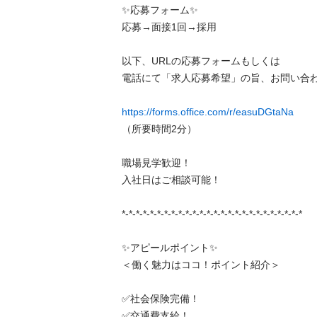
✨応募フォーム✨

応募→面接1回→採用

以下、URLの応募フォームもしくは

電話にて「求人応募希望」の旨、お問い合わせ
https://forms.office.com/r/easuDGtaNa
（所要時間2分）

職場見学歓迎！

入社日はご相談可能！

*-*-*-*-*-*-*-*-*-*-*-*-*-*-*-*-*-*-*-*-*-*-*-*-*-*

✨アピールポイント✨

＜働く魅力はココ！ポイント紹介＞

✅社会保険完備！

✅交通費支給！
