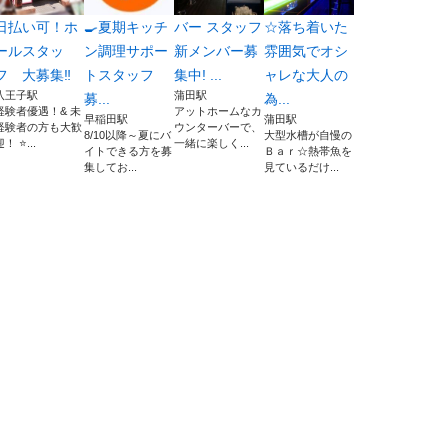
日払い可！ホ
🍳夏期キッチ
バー スタッフ
☆落ち着いた
ールスタッ
ン調理サポー
新メンバー募
雰囲気でオシ
フ 大募集‼︎
トスタッフ
集中! ...
ャレな大人の
八王子駅
蒲田駅
募...
為...
経験者優遇！& 未
アットホームなカ
早稲田駅
蒲田駅
経験者の方も大歓
ウンターバーで、
8/10以降～夏にバ
大型水槽が自慢の
！ ⭐...
一緒に楽しく...
イトできる方を募
Ｂａｒ☆熱帯魚を
集してお...
見ているだけ...