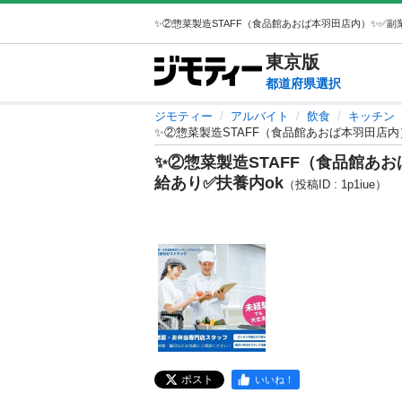
東京
版
都道府県選択
ジモティー
アルバイト
飲食
キッチン
✨②惣菜製造STAFF（食品館あおば本羽田店内）
✨②惣菜製造STAFF（食品館あお
給あり✅扶養内ok
（投稿ID : 1p1iue）
ポスト
いいね！