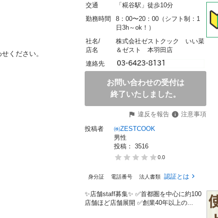
交通
「糀谷駅」徒歩10分
勤務時間
8：00〜20：00（シフト制：1
日3h～ok！）
社名/
株式会社ゼストクック　いい菜
店名
＆ゼスト　本羽田店
ください。

連絡先
お問い合わせの受付は
終了いたしました。
違反を報告
注意事項
投稿者
㈱ZESTCOOK
男性
投稿： 
3516
0.0
認証とは
身分証
電話番号
法人書類
✨店舗staff募集✨ ✅首都圏を中心に約100
店舗ほど店舗展開 ✅創業40年以上の...