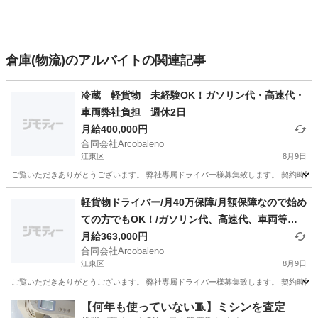
倉庫(物流)のアルバイトの関連記事
冷蔵 軽貨物 未経験OK！ガソリン代・高速代・
車両弊社負担 週休2日
月給400,000円
合同会社Arcobaleno
江東区
8月9日
ご覧いただきありがとうございます。 弊社専属ドライバー様募集致します。 契約時間 3
東京
江東区
ドライバー
貨物
軽貨物ドライバー/月40万保障/月額保障なので始め
ての方でもOK！/ガソリン代、高速代、車両等弊
社負担です！
月給363,000円
合同会社Arcobaleno
江東区
8月9日
ご覧いただきありがとうございます。 弊社専属ドライバー様募集致します。 契約時間 5
東京
江東区
ドライバー
貨物
【何年も使っていない🧵】ミシンを査定