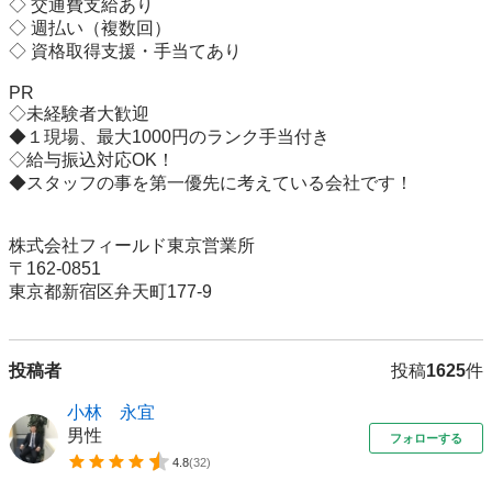
◇ 交通費支給あり

◇ 週払い（複数回）

◇ 資格取得支援・手当てあり

PR

◇未経験者大歓迎

◆１現場、最大1000円のランク手当付き

◇給与振込対応OK！

◆スタッフの事を第一優先に考えている会社です！

株式会社フィールド東京営業所

〒162-0851

東京都新宿区弁天町177-9
投稿者
投稿
1625
件
小林 永宜
男性
フォローする
4.8
(
32
)