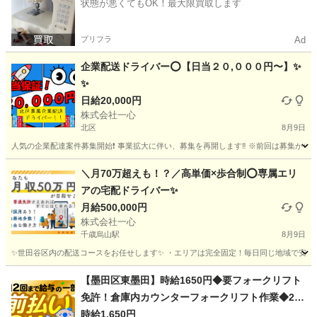
状態が悪くてもOK！最大限買取します
プリフラ
Ad
企業配送ドライバー⭕️【日当２０,０００円〜】✨
✨
日給20,000円
株式会社一心
北区
8月9日
人気の企業配達案件募集開始❗️ 事業拡大に伴い、募集を再開します‼️ ※前回は募集から２週
東京
北区
ドライバー
TikTok
＼月70万超えも！？／高単価×歩合制⭕️専属エリ
アの宅配ドライバー✨
月給500,000円
株式会社一心
千歳烏山駅
8月9日
✨世田谷区内の配送コースをお任せします✨ ・エリアは完全固定！毎日同じ地域で安心◎ 
東京
世田谷区
千歳烏山駅
物流
東京
世田谷区
物流
【墨田区東墨田】時給1650円◆要フォークリフト
免許！倉庫内カウンターフォークリフト作業◆20
置き配
代～30代活躍中
時給1,650円