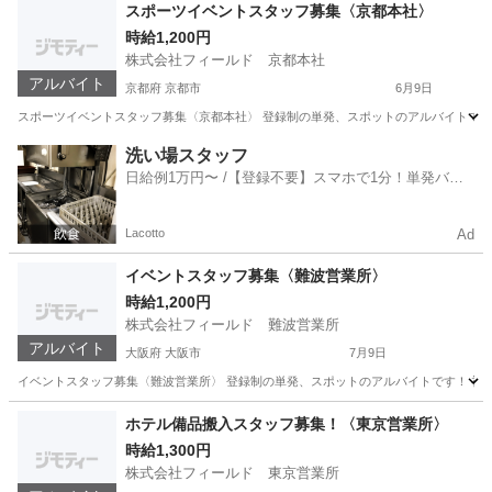
京都
京都市
軽作業
イス
スポーツイベントスタッフ募集〈京都本社〉
時給1,200円
株式会社フィールド 京都本社
アルバイト
京都府 京都市
6月9日
スポーツイベントスタッフ募集〈京都本社〉 登録制の単発、スポットのアルバイトです！ 
京都
京都市
軽作業
洗い場スタッフ
日給例1万円〜 /【登録不要】スマホで1分！単発バイ
ト一括検索✨
Lacotto
Ad
イベントスタッフ募集〈難波営業所〉
時給1,200円
株式会社フィールド 難波営業所
アルバイト
大阪府 大阪市
7月9日
イベントスタッフ募集〈難波営業所〉 登録制の単発、スポットのアルバイトです！ 初めての
大阪
大阪市
アミューズメント
ホテル備品搬入スタッフ募集！〈東京営業所〉
時給1,300円
株式会社フィールド 東京営業所