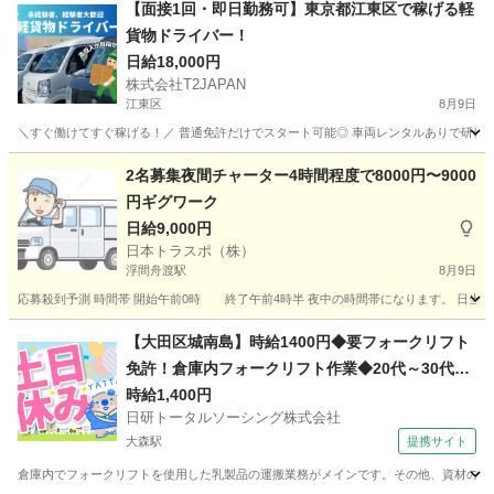
東京
練馬区
配送
スタッフ
【面接1回・即日勤務可】東京都江東区で稼げる軽
貨物ドライバー！
日給18,000円
株式会社T2JAPAN
江東区
8月9日
＼すぐ働けてすぐ稼げる！／ 普通免許だけでスタート可能◎ 車両レンタルありで研修も充実
東京
江東区
配送
2名募集夜間チャーター4時間程度で8000円〜9000
円ギグワーク
日給9,000円
日本トラスポ（株）
浮間舟渡駅
8月9日
応募殺到予測 時間帯 開始午前0時 終了午前4時半 夜中の時間帯になります。 日当8000
東京
北区
浮間舟渡駅
物流
ギグワーク
【大田区城南島】時給1400円◆要フォークリフト
免許！倉庫内フォークリフト作業◆20代～30代活
躍中
時給1,400円
日研トータルソーシング株式会社
大森駅
提携サイト
倉庫内でフォークリフトを使用した乳製品の運搬業務がメインです。その他、資材の入出荷