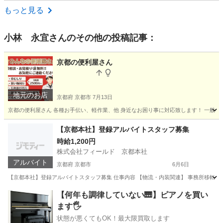
東京
大田区
大森駅
ドライバー
もっと見る
小林 永宜
さんのその他の投稿記事：
京都の便利屋さん
地元のお店
京都府 京都市
7月13日
京都の便利屋さん 各種お手伝い、軽作業、他 身近なお困り事に対応致します！ 一般的
京都
京都市
便利屋
片付け
【京都本社】登録アルバイトスタッフ募集
時給1,200円
株式会社フィールド 京都本社
アルバイト
京都府 京都市
6月6日
【京都本社】登録アルバイトスタッフ募集 仕事内容 【物流・内装関連】 事務所移転作
京都
京都市
物流
スタッフ
【何年も調律していない🎹】ピアノを買い
ます🖐️
状態が悪くてもOK！最大限買取します