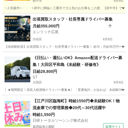
府中市
8月9日
✨人気案件✨・・・⭐️府中に降臨⭐️ 三鷹市で大人気のお仕事をこの度、【府中市】でも展
東京
府中市
ドライバー
東京
国分寺市
ドライバー
出張買取スタッフ・社長専属ドライバー募集
月給350,000円
置き配
エンリッチ広尾
渋谷区
8月9日
【未経験歓迎】出張買取スタッフ・社長専属ドライバー募集！ 給与：月給35万円〜100万円
東京
渋谷区
ドライバー
スタッフ
《日払い・週払いOK》Amazon配送ドライバー募
集！大田区平和島《未経験・研修有》
日給28,800円
ST
大田区
8月9日
〖★期間限定！高収入軽貨物ドライバー募集★〗 「普通免許」があれば、未経験OK！東京都
東京
大田区
ドライバー
Amazon
【江戸川区臨海町】時給1550円◆未経験OK！物
流倉庫での管理業務◆20代～30代活躍中
時給1,550円
日研トータルソーシング株式会社
葛西臨海公園駅
提携サイト