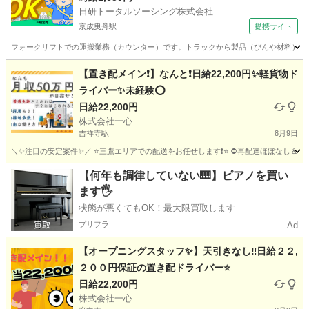
日研トータルソーシング株式会社
京成曳舟駅
提携サイト
フォークリフトでの運搬業務（カウンター）です。トラックから製品（びんや材料）を積
東京
墨田区
京成曳舟駅
ドライバー
【置き配メイン❗️】なんと❗️日給22,200円✨軽貨物ド
ライバー✨未経験⭕️
日給22,200円
株式会社一心
吉祥寺駅
8月9日
＼✨注目の安定案件✨／ ⭐️三鷹エリアでの配送をお任せします❗️⭐️ ⛔再配達ほぼなし＆置き
東京
三鷹市
吉祥寺駅
物流
東京
世田谷区
物流
【何年も調律していない🎹】ピアノを買い
ます🖐️
置き配
状態が悪くてもOK！最大限買取します
プリフラ
Ad
【オープニングスタッフ✨】天引きなし‼️日給２２,
２００円保証の置き配ドライバー⭐️
日給22,200円
株式会社一心