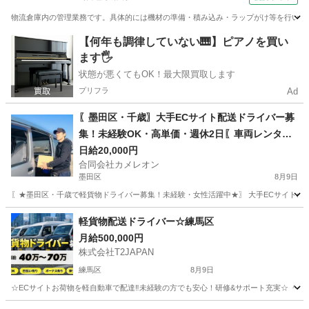
物流倉庫内の管理業務です。具体的には機材の準備・積み込み・ラップがけ等を行います
東京
江戸川区
葛西臨海公園駅
ドライバー
【何年も調律していない🎹】ピアノを買い
ます🖐️
状態が悪くてもOK！最大限買取します
プリフラ
Ad
〖墨田区・千歳〗大手ECサイト配送ドライバー募
集！未経験OK・高単価・週休2日〖車両レンタ
ル・直行直
日給20,000円
合同会社カメレオン
墨田区
8月9日
〖★墨田区・千歳で軽貨物ドライバー募集！未経験・女性活躍中★〗 大手ECサイトの配
東京
墨田区
ドライバー
積み込み
軽貨物配送ドライバー☆練馬区
月給500,000円
株式会社T2JAPAN
練馬区
8月9日
☆ECサイトお荷物を軽自動車で配達‼︎未経験の方でも安心！研修&サポート充実☆ ＾＾＾