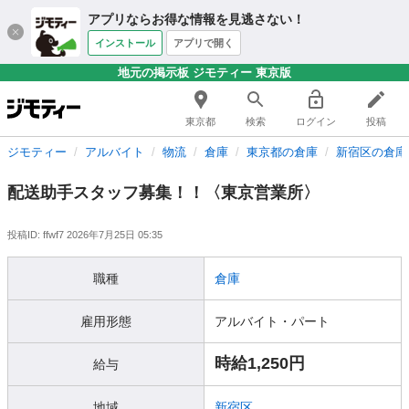
アプリならお得な情報を見逃さない！
インストール
アプリで開く
地元の掲示板 ジモティー 東京版
東京都
検索
ログイン
投稿
ジモティー
アルバイト
物流
倉庫
東京都の倉庫
新宿区の倉庫
配送助手スタッフ募集！！〈東京営業所〉
投稿ID: ffwf7
2026年7月25日 05:35
職種
倉庫
雇用形態
アルバイト・パート
時給1,250円
給与
地域
新宿区