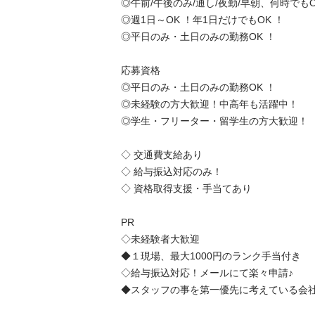
◎午前/午後のみ/通し/夜勤/早朝、何時でもOK 
◎週1日～OK ！年1日だけでもOK ！

◎平日のみ・土日のみの勤務OK ！

応募資格

◎平日のみ・土日のみの勤務OK ！

◎未経験の方大歓迎！中高年も活躍中！

◎学生・フリーター・留学生の方大歓迎！

◇ 交通費支給あり

◇ 給与振込対応のみ！

◇ 資格取得支援・手当てあり

PR

◇未経験者大歓迎

◆１現場、最大1000円のランク手当付き

◇給与振込対応！メールにて楽々申請♪

◆スタッフの事を第一優先に考えている会社です