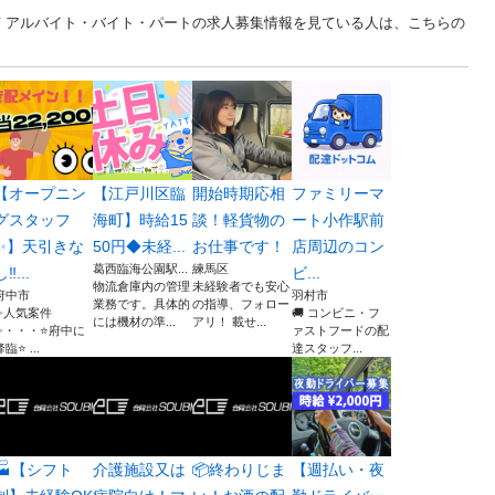
京 アルバイト・バイト・パートの求人募集情報を見ている人は、こちらの
【オープニン
【江戸川区臨
開始時期応相
ファミリーマ
グスタッフ
海町】時給15
談！軽貨物の
ート小作駅前
✨】天引きな
50円◆未経...
お仕事です！
店周辺のコン
葛西臨海公園駅...
練馬区
し‼...
ビ...
物流倉庫内の管理
未経験者でも安心
府中市
羽村市
業務です。具体的
の指導、フォロー
✨人気案件
🚚 コンビニ・フ
には機材の準...
アリ！ 載せ...
✨・・・⭐️府中に
ァストフードの配
臨⭐️ ...
達スタッフ...
🏭【シフト
介護施設又は
📦終わりじま
【週払い・夜