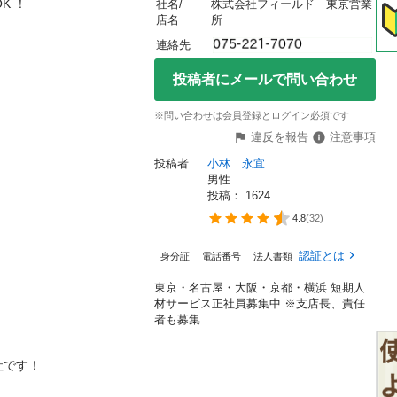
！

社名/
株式会社フィールド　東京営業
店名
所
連絡先
投稿者にメールで問い合わせ
※問い合わせは会員登録とログイン必須です
違反を報告
注意事項
投稿者
小林　永宜
男性
投稿： 
1624
4.8
(
32
)
認証とは
身分証
電話番号
法人書類
東京・名古屋・大阪・京都・横浜 短期人
材サービス正社員募集中 ※支店長、責任
者も募集...
！
