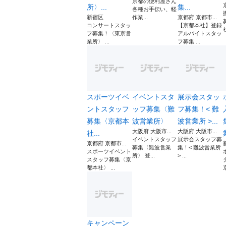
京都の便利屋さん
所〉...
集...
各種お手伝い、軽
新宿区
作業...
京都府 京都市...
コンサートスタッ
【京都本社】登録
社
フ募集！〈東京営
アルバイトスタッ
業所〉 ...
フ募集 ...
スポーツイベ
イベントスタ
展示会スタッ
ントスタッフ
ッフ募集〈難
フ募集！< 難
募集〈京都本
波営業所〉
波営業所 >...
大阪府 大阪市...
大阪府 大阪市...
社...
イベントスタッフ
展示会スタッフ募
京都府 京都市...
募集〈難波営業
集！< 難波営業所
スポーツイベント
所〉 登...
> ...
スタッフ募集〈京
都本社〉 ...
キャンペーン