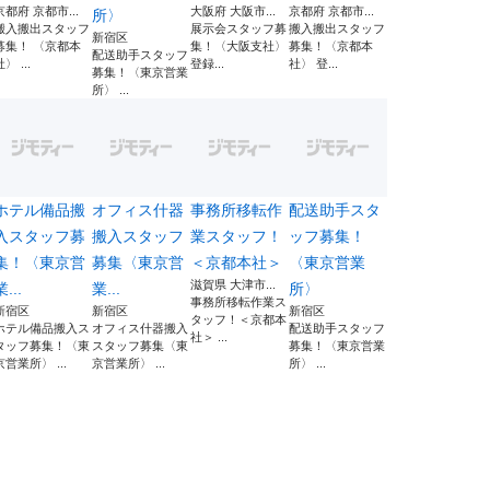
京都府 京都市...
大阪府 大阪市...
京都府 京都市...
所〉
搬入搬出スタッフ
展示会スタッフ募
搬入搬出スタッフ
新宿区
募集！ 〈京都本
集！〈大阪支社〉
募集！〈京都本
配送助手スタッフ
〉 ...
登録...
社〉 登...
募集！〈東京営業
所〉 ...
ホテル備品搬
オフィス什器
事務所移転作
配送助手スタ
入スタッフ募
搬入スタッフ
業スタッフ！
ッフ募集！
集！〈東京営
募集〈東京営
＜京都本社＞
〈東京営業
滋賀県 大津市...
業...
業...
所〉
事務所移転作業ス
新宿区
新宿区
新宿区
タッフ！＜京都本
ホテル備品搬入ス
オフィス什器搬入
配送助手スタッフ
社＞ ...
タッフ募集！〈東
スタッフ募集〈東
募集！〈東京営業
京営業所〉 ...
京営業所〉 ...
所〉 ...