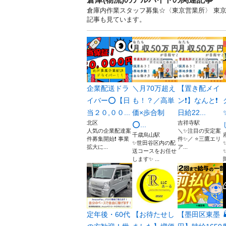
倉庫内作業スタッフ募集☆〈東京営業所〉 東
記事も見ています。
企業配送ドラ
＼月70万超え
【置き配メイ
イバー⭕️【日
も！？／高単
ン❗️】なんと❗️
当２０,００...
価×歩合制
日給22...
北区
吉祥寺駅
⭕...
人気の企業配達案
＼✨注目の安定案
千歳烏山駅
件募集開始❗️ 事業
件✨／ ⭐️三鷹エリ
✨世田谷区内の配
拡大に...
ア...
送コースをお任せ
します✨ ...
降
定年後・60代
【お待たせし
【墨田区東墨