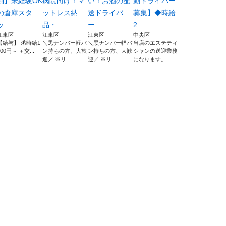
制】未経験OK
病院向け！マ
い！お酒の配
勤ドライバー
の倉庫スタ
ットレス納
送ドライバ
募集】◆時給
ッ...
品・...
ー...
2...
江東区
江東区
江東区
中央区
【給与】 💰時給1
＼黒ナンバー軽バ
＼黒ナンバー軽バ
当店のエステティ
300円～ ＋交...
ン持ちの方、大歓
ン持ちの方、大歓
シャンの送迎業務
迎／ ※リ...
迎／ ※リ...
になります。...