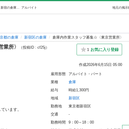
倉庫内作業スタッフ募集☆〈東京営業所〉 (小林 永宜) 新宿の倉庫の無料求人広告・アルバイト・バイト募集情報｜ジモティー
アルバイト
地元の掲示
京都の倉庫
新宿区の倉庫
倉庫内作業スタッフ募集☆〈東京営業所〉
営業所〉
（投稿ID : cf25j）
1
お気に入り登録
作成
2026年6月15日 05:00
雇用形態
アルバイト・パート
業種
倉庫
給与
時給1,300円
地域
新宿区


勤務地
東京都新宿区
ます。

交通
-
勤務時間
9：00～18：00