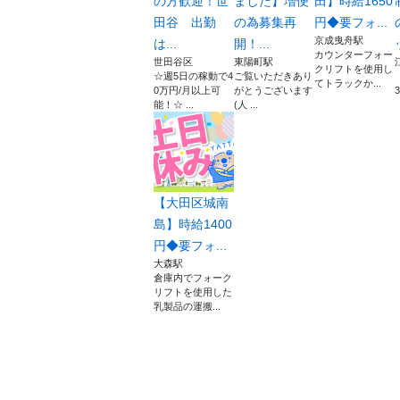
の方歓迎！世
ました】増便
田】時給1650
田谷 出勤
の為募集再
円◆要フォ...
京成曳舟駅
は...
開！...
カウンターフォー
世田谷区
東陽町駅
クリフトを使用し
☆週5日の稼動で4
ご覧いただきあり
てトラックか...
0万円/月以上可
がとうございます
能！☆ ...
(⁠人⁠ ⁠...
【大田区城南
島】時給1400
円◆要フォ...
大森駅
倉庫内でフォーク
リフトを使用した
乳製品の運搬...