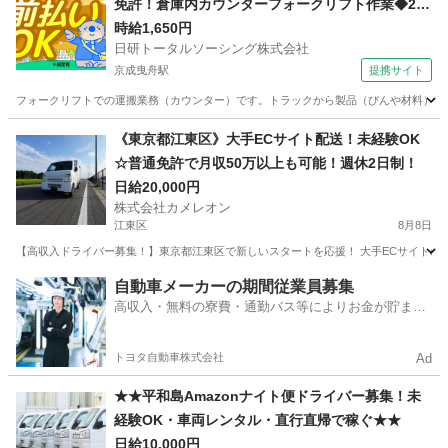
免許！倉庫内カウンターフォークリフト作業◆20
代～30代活躍中
時給1,650円
日研トータルソーシング株式会社
京成曳舟駅
提携サイト
フォークリフトでの運搬業務（カウンター）です。トラックから製品（びんや材料）を積
東京
墨田区
京成曳舟駅
ドライバー
《東京都江東区》大手ECサイト配送！未経験OK
☆普通免許で月収50万以上も可能！週休2日制！
日給20,000円
株式会社カメレオン
江東区
8月8日
【高収入ドライバー募集！】東京都江東区で新しいスタートを応援！ 大手ECサイトの配
東京
江東区
ドライバー
積み込み
自動車メーカーの期間従業員募集
高収入・無料の寮費・通勤バス等によりお金が貯まり
やすい環境
トヨタ自動車株式会社
Ad
★★平和島Amazonナイト便ドライバー募集！未
経験OK・車両レンタル・直行直帰で稼ぐ★★
日給10,000円