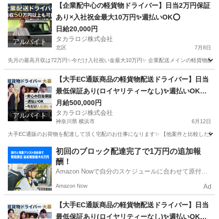
東京
新宿区
ドライバー
貨物
【企業配中心の軽貨物ドライバー】日当2万円保証
あり×入社祝金最大10万円✨週払いOK⭕️
日給20,000円
タカラロジ株式会社
アルバイト
北区
7月8日
先月の最高月収は72万円✨今だけ入社祝い金最大10万円✨ 企業配送メインの軽貨物配送
東京
北区
ドライバー
貨物
【大手EC通販商品の軽貨物配送ドライバー】日当
最低保証あり(ロイヤリティーなし)✨週払いOK⭕️
普通免許さえあれば即稼働可
月給500,000円
タカラロジ株式会社
アルバイト
神奈川県 横浜市
6月12日
大手EC通販のお荷物を配達して頂く宅配のお仕事になります✨ 【他案件と比較した際の
神奈川
横浜市
ドライバー
貨物
初回のブロック配達完了で1万円の追加報
酬！
Amazon Nowで自分のスケジュールに合わせて原付や
電動アシスト自転車で配達し、報酬を獲得しましょ
Amazon Now
Ad
う！
【大手EC通販商品の軽貨物配送ドライバー】日当
最低保証あり(ロイヤリティーなし)✨週払いOK⭕️