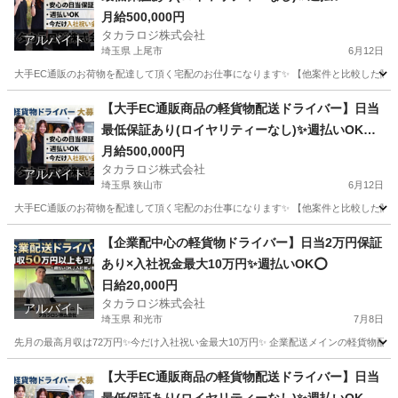
普通免許さえあれば即稼働可
月給500,000円
タカラロジ株式会社
アルバイト
埼玉県 上尾市
6月12日
大手EC通販のお荷物を配達して頂く宅配のお仕事になります✨ 【他案件と比較した際の
埼玉
上尾市
ドライバー
貨物
【大手EC通販商品の軽貨物配送ドライバー】日当
最低保証あり(ロイヤリティーなし)✨週払いOK⭕️
普通免許さえあれば即稼働可
月給500,000円
タカラロジ株式会社
アルバイト
埼玉県 狭山市
6月12日
大手EC通販のお荷物を配達して頂く宅配のお仕事になります✨ 【他案件と比較した際の
埼玉
狭山市
ドライバー
貨物
【企業配中心の軽貨物ドライバー】日当2万円保証
あり×入社祝金最大10万円✨週払いOK⭕️
日給20,000円
タカラロジ株式会社
アルバイト
埼玉県 和光市
7月8日
先月の最高月収は72万円✨今だけ入社祝い金最大10万円✨ 企業配送メインの軽貨物配送
埼玉
和光市
ドライバー
貨物
【大手EC通販商品の軽貨物配送ドライバー】日当