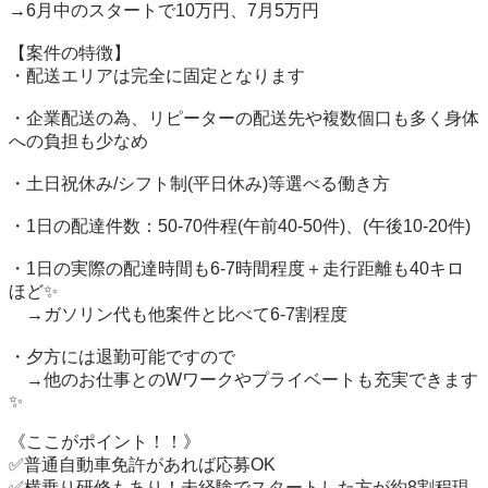
→6月中のスタートで10万円、7月5万円

【案件の特徴】

・配送エリアは完全に固定となります

・企業配送の為、リピーターの配送先や複数個口も多く身体
への負担も少なめ

・土日祝休み/シフト制(平日休み)等選べる働き方

・1日の配達件数：50-70件程(午前40-50件)、(午後10-20件)

・1日の実際の配達時間も6-7時間程度＋走行距離も40キロ
ほど✨

　→ガソリン代も他案件と比べて6-7割程度

・夕方には退勤可能ですので

　→他のお仕事とのWワークやプライベートも充実できます
✨

《ここがポイント！！》

✅普通自動車免許があれば応募OK

✅横乗り研修もあり！未経験でスタートした方が約8割程現