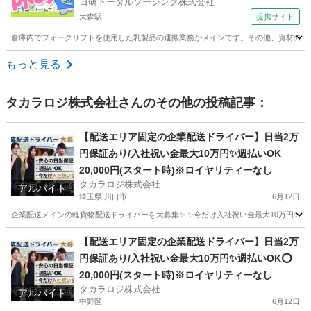
日研トータルソーシング株式会社
大森駅
提携サイト
倉庫内でフォークリフトを使用した乳製品の運搬業務がメインです。その他、資材の入出荷
東京
大田区
大森駅
ドライバー
もっと見る
タカラロジ株式会社
さんのその他の投稿記事：
【配送エリア固定の企業配送ドライバー】日当2万
円保証あり/入社祝い金最大10万円✨週払いOK
20,000円(スタート時)※ロイヤリティーなし
タカラロジ株式会社
アルバイト
埼玉県 川口市
6月12日
企業配送メインの軽貨物配送ドライバーを大募集✨ ✨今だけ入社祝い金最大10万円✨ 【他案件と
埼玉
川口市
ドライバー
貨物
【配送エリア固定の企業配送ドライバー】日当2万
円保証あり/入社祝い金最大10万円✨週払いOK⭕️
20,000円(スタート時)※ロイヤリティーなし
タカラロジ株式会社
アルバイト
中野区
6月12日