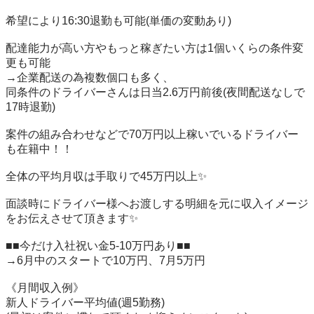
希望により16:30退勤も可能(単価の変動あり)

配達能力が高い方やもっと稼ぎたい方は1個いくらの条件変
更も可能

→企業配送の為複数個口も多く、

同条件のドライバーさんは日当2.6万円前後(夜間配送なしで
17時退勤)

案件の組み合わせなどで70万円以上稼いでいるドライバー
も在籍中！！

全体の平均月収は手取りで45万円以上✨

面談時にドライバー様へお渡しする明細を元に収入イメージ
をお伝えさせて頂きます✨

■■今だけ入社祝い金5-10万円あり■■

→6月中のスタートで10万円、7月5万円

《月間収入例》

新人ドライバー平均値(週5勤務)
