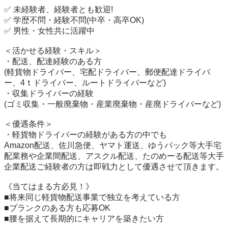
✅ 未経験者、経験者とも歓迎!

✅ 学歴不問・経験不問(中卒・高卒OK)

✅ 男性・女性共に活躍中

＜活かせる経験・スキル＞

・配送、配達経験のある方

(軽貨物ドライバー、宅配ドライバー、郵便配達ドライバ
ー、4ｔドライバー、ルートドライバーなど)

・収集ドライバーの経験

(ゴミ収集・一般廃棄物・産業廃棄物・産廃ドライバーなど)

＜優遇条件＞

・軽貨物ドライバーの経験がある方の中でも

Amazon配送、佐川急便、ヤマト運送、ゆうパック等大手宅
配業務や企業間配送、アスクル配送、たのめーる配送等大手
企業配送ご経験者の方は即戦力として優遇させて頂きます。

《当てはまる方必見！》

■将来同じ軽貨物配送事業で独立を考えている方

■ブランクのある方も応募OK

■腰を据えて長期的にキャリアを築きたい方
