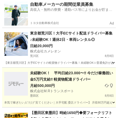
東京
足立区
ドライバー
積み込み
自動車メーカーの期間従業員募集
高収入・無料の寮費・通勤バス等によりお金が貯まり
やすい環境
トヨタ自動車株式会社
Ad
東京都荒川区！大手ECサイト配送ドライバー募集
♪未経験OK！週休2日・車両レンタル◎
日給20,000円
株式会社カメレオン
荒川区
8月8日
【東京都荒川区】大手ECサイトの軽貨物ドライバー募集！未経験OK☆普通免許があれば
東京
荒川区
ドライバー
積み込み
未経験OK！ 平均日給23.000〜‼️ 今だけ稼働祝い
金5万円支給‼️ 軽貨物配達ドライバー
月給500,000円
株式会社M.Rトランスポート
墨田区
8月8日
本気で稼ぎたい人“だけ”見てください｜大手宅配 委託ドライバー】 月収80万円超え！現実
東京
墨田区
配送
一日
【墨田区東墨田】時給1650円◆要フォークリフト