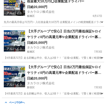
祝金最大10万円⭕️企業配送ドライバー
日給20,000円
タカラロジ株式会社
アルバイト
板橋区
6月17日
先月の最高月収は72万円✨ 入社祝金最大10万円 企業配送メインの軽貨物配送ドライバ
東京
板橋区
配送
貨物
【大手グループで安心】日当2万円最低保証✨ロイ
ヤリティ0円の高還元率✨企業配送ドライバー募集
＜週払いOK／祝金あり＞
日給20,000円
タカラロジ株式会社
アルバイト
板橋区
7月3日
【4月最高72万】走る距離は半分、収入は2倍？！「近場×企業配」で賢く稼ぐ軽貨物ドライバ
東京
板橋区
ドライバー
ロイヤリティ
【大手グループで安心】日当2万円最低保証✨ロイ
ヤリティ0円の高還元率✨企業配送ドライバー募集
＜週払いOK／祝金あり＞
日給20,000円
タカラロジ株式会社
アルバイト
新宿区
7月3日
【4月最高72万】走る距離は半分、収入は2倍？！「近場×企業配」で賢く稼ぐ軽貨物ドライバ
東京
新宿区
ドライバー
ロイヤリティ
ページTOPへ