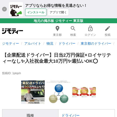
アプリならお得な情報を見逃さない！
インストール
アプリで開く
地元の掲示板 ジモティー 東京版
東京都
検索
ログイン
投稿
ジモティー
アルバイト
物流
ドライバー
東京都のドライバー
【企業配送ドライバー】日当2万円保証×ロイヤリテ
ィーなし✨入社祝金最大10万円✨週払いOK⭕️
投稿ID: 1ptqsh
職種
ドライバー