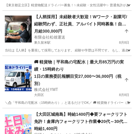
【東京都足立区】軽貨物配送ドライバー募集！✨未経験・女性活躍中✨ 普通免許があれば
東京
足立区
ドライバー
社用車
【人柄採用】未経験者大歓迎！Wワーク・副業可/
経験問わず、正社員、アルバイト同時募集！自由
度MAXの会社で働きませんか？
月給300,000円
有限会社松雄運送
東久留米駅
8月8日
当社は【人柄】を重視して採用しております。 経験や学歴は不問です。 もし、過去にあ
東京
東久留米市
東久留米駅
ドライバー
スポット
🚚 軽貨物｜平和島の宅配水｜最大月85万円の実
績・15時終わり
1日の業務委託報酬目安27,000〜36,000円（税
別）
株式会社YMT
大田区
8月8日
＼📩「平和島の宅配水（15時終わり）」と送るだけでOK／ 🚚 軽貨物ドライバー（黒ナンバ
東京
大田区
ドライバー
貨物
【大田区城南島】時給1400円◆要フォークリフト
免許！倉庫内フォークリフト作業◆20代～30代活
躍中
時給1,400円