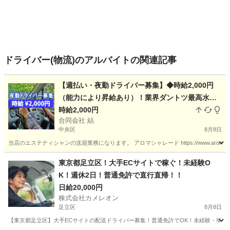
ドライバー(物流)のアルバイトの関連記事
【週払い・夜勤ドライバー募集】◆時給2,000円
（能力により昇給あり）！業界ダントツ最高水準
時給2,000円
の待遇です！ ★自家用車の持ち込みが必須です
合同会社 結
中央区
8月8日
当店のエステティシャンの送迎業務になります。 アロマシャレード https://www.aroma-c
東京
中央区
ドライバー
時給
東京都足立区！大手ECサイトで稼ぐ！未経験O
K！週休2日！普通免許で直行直帰！！
日給20,000円
株式会社カメレオン
足立区
8月8日
【東京都足立区】大手ECサイトの配送ドライバー募集！普通免許でOK！未経験・年齢