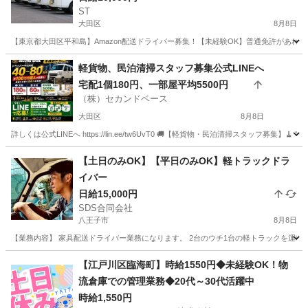
ST
大田区
8月8日
【東京都大田区平和島】Amazon配送ドライバー募集！【未経験OK】普通免許があれ
東京
大田区
ドライバー
Amazon
軽貨物、民泊清掃スタッフ募集公式LINEへ
宅配1個180円、一部屋平均5500円
（株）セカンドベース
大田区
8月8日
詳しくは公式LINEへ https://lin.ee/tw6UvT0 🚚【軽貨物・民泊清掃スタッフ募集
東京
大田区
ドライバー
スタッフ
【土日のみOK】【平日のみOK】軽トラックドラ
イバー
日給15,000円
SDS合同会社
八王子市
8月8日
【業務内容】 家具配送ドライバー業務になります。 2台のウチ1台の軽トラックを運転し
東京
八王子市
ドライバー
軽トラック
【江戸川区臨海町】時給1550円◆未経験OK！物
流倉庫での管理業務◆20代～30代活躍中
時給1,550円