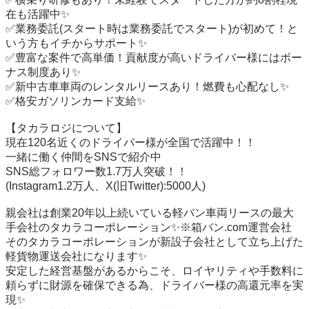
在も活躍中✨

✅業務委託(スタート時は業務委託でスタート)が初めて！と
いう方もイチからサポート✨

✅豊富な案件で高単価！貢献度が高いドライバー様にはボー
ナス制度あり✨

✅新中古車車両のレンタルリースあり！燃費も心配なし✨

✅格安ガソリンカード支給✨

【タカラロジについて】

現在120名近くのドライバー様が全国で活躍中！！

一緒に働く仲間をSNSで紹介中

SNS総フォロワー数1.7万人突破！！

(Instagram1.2万人、X(旧Twitter):5000人)

親会社は創業20年以上続いている軽バン車両リースの最大
手会社のタカラコーポレーション✨※箱バン.com運営会社

そのタカラコーポレーションが新設子会社として立ち上げた
軽貨物運送会社になります✨

安定した経営基盤があるからこそ、ロイヤリティや手数料に
頼らずに財源を確保できる為、ドライバー様の高還元率を実
現✨
