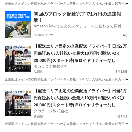
企業配送メインの軽貨物配送ドライバーを大募集✨ ✨今だけ入社祝い金最大10万円✨ 【他案件と
東京
中野区
ドライバー
貨物
初回のブロック配達完了で1万円の追加報
酬！
Amazon Nowで自分のスケジュールに合わせて原付や
電動アシスト自転車で配達し、報酬を獲得しましょ
Amazon Now
Ad
う！
【配送エリア固定の企業配送ドライバー】日当2万
円保証あり/入社祝い金最大10万円✨週払いOK
20,000円(スタート時)※ロイヤリティーなし
タカラロジ株式会社
アルバイト
品川区
6月12日
企業配送メインの軽貨物配送ドライバーを大募集✨ ✨今だけ入社祝い金最大10万円✨ 【他案件と
東京
品川区
ドライバー
貨物
【配送エリア固定の企業配送ドライバー】日当2万
円保証あり/入社祝い金最大10万円✨週払いOK⭕️
20,000円(スタート時)※ロイヤリティーなし
タカラロジ株式会社
アルバイト
新宿区
6月12日
企業配送メインの軽貨物配送ドライバーを大募集✨ ✨今だけ入社祝い金最大10万円✨ 【他案件と