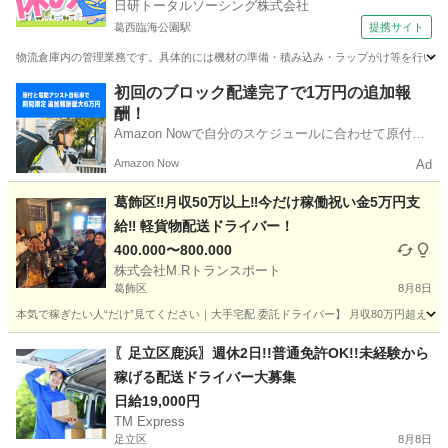
日研トータルソーシング株式会社
葛西臨海公園駅
提携サイト
物流倉庫内の管理業務です。具体的には機材の準備・積み込み・ラップがけ等を行います
東京
江戸川区
葛西臨海公園駅
ドライバー
初回のブロック配達完了で1万円の追加報
酬！
Amazon Nowで自分のスケジュールに合わせて原付や
電動アシスト自転車で配達し、報酬を獲得しましょ
Amazon Now
Ad
う！
葛飾区‼️月収50万以上‼️今だけ稼働祝い金5万円支
給‼️ 軽貨物配送ドライバー！
400.000〜800.000
株式会社M.Rトランスポート
葛飾区
8月8日
本気で稼ぎたい人“だけ”見てください｜大手宅配 委託ドライバー】 月収80万円超え！現実
東京
葛飾区
配送
給料
〖足立区鹿浜〗週休2日!!普通免許OK!!未経験から
稼げる配送ドライバー大募集
日給19,000円
TM Express
足立区
8月8日