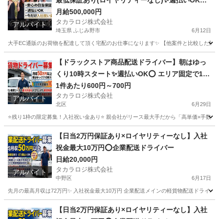
最低保証あり(ロイヤリティーなし)✨週払いOK⭕️
普通免許さえあれば即稼働可
月給500,000円
タカラロジ株式会社
アルバイト
埼玉県 ふじみ野市
6月12日
大手EC通販のお荷物を配達して頂く宅配のお仕事になります✨ 【他案件と比較した際の
埼玉
ふじみ野市
ドライバー
貨物
【ドラックストア商品配送ドライバー】朝はゆっ
くり10時スタート✨週払いOK⭕️ エリア固定で15
分圏内／月収40万〜60万円
1件あたり600円～700円
タカラロジ株式会社
アルバイト
北区
6月29日
⭐️残り1枠の限定募集！入社祝い金あり⭐️ 親会社がリース最大手だから「高単価×手数料な
東京
北区
ドライバー
手数料
【日当2万円保証あり×ロイヤリティーなし】入社
祝金最大10万円⭕️企業配送ドライバー
日給20,000円
タカラロジ株式会社
アルバイト
中野区
6月17日
先月の最高月収は72万円✨ 入社祝金最大10万円 企業配送メインの軽貨物配送ドライバ
東京
中野区
配送
貨物
【日当2万円保証あり×ロイヤリティーなし】入社