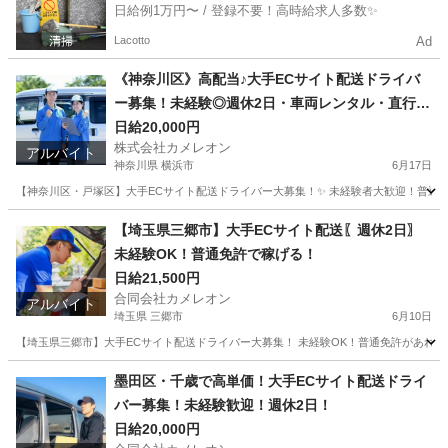
日給例1万円〜 / 登録不要！高時給求人多数✨
Lacotto
Ad
《神奈川区》高配当♪大手ECサイト配送ドライバ
ー募集！未経験◎週休2日・車両レンタル・直行直
帰OK
日給20,000円
株式会社カメレオン
アルバイト
神奈川県 横浜市
6月17日
【神奈川区・戸塚区】大手ECサイト配送ドライバー大募集！✨ 未経験者大歓迎！普通免許
神奈川
横浜市
ドライバー
荷物
【埼玉県三郷市】大手ECサイト配送〖週休2日〗
未経験OK！普通免許で稼げる！
日給21,500円
合同会社カメレオン
アルバイト
埼玉県 三郷市
6月10日
【埼玉県三郷市】大手ECサイト配送ドライバー大募集！ 未経験OK！普通免許があれば
埼玉
三郷市
ドライバー
積み込み
墨田区・千歳で高単価！大手ECサイト配送ドライ
バー募集！未経験歓迎！週休2日！
日給20,000円