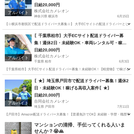
日給20,000円
株式会社カメレオン
アルバイト
神奈川県 横浜市
6月15日
【☆横浜市都筑区で配送ドライバー大募集☆】 大手ECサイトの配送ドライバーとして
神奈川
横浜市
ドライバー
積み込み
〖千葉県柏市〗大手ECサイト配送ドライバー募
集！週休2日・未経験OK・車両レンタル可・稼げ
る！
日給20,000円
株式会社カメレオン
アルバイト
千葉県 柏市
6月3日
【千葉県柏市】大手ECサイト配送ドライバー募集！未経験OK！【軽貨物】で稼げるチャ
千葉
柏市
ドライバー
積み込み
〖★〗埼玉県戸田市で配送ドライバー募集！週休2
日・未経験OK！稼げる高収入案件〖★〗
日給20,000円
合同会社カメレオン
アルバイト
埼玉県 戸田市
7月11日
【戸田市】Amazon配送ドライバー大募集！【普通免許でOK】未経験・学歴・職歴不
埼玉
戸田市
ドライバー
積み込み
マンションの清掃、手伝ってくれる人いま
せんか？😭🙏