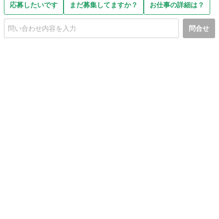
応募したいです
まだ募集してますか？
お仕事の詳細は？
問合せ
初めての方へ
利用規約
プライバシーポリシー
プライバシー・ステートメント
健全化に資する運用方針
お問い合わせ
運営会社
サイトマップ
ご利用ガイド
フリーワードで探す
PC版で表示
都道府県選択
特定商取引法の表示
利用者情報の外部送信について
© 2011-
2026
Jmty, Inc.