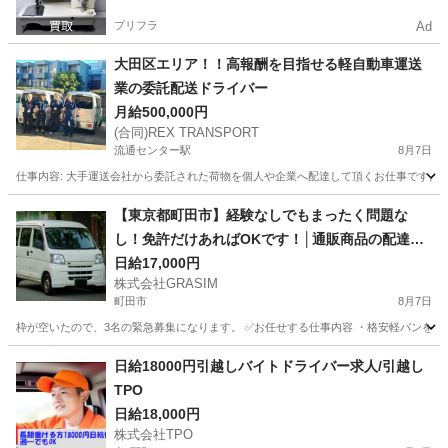
プリフラ
Ad
大田区エリア！！高報酬を目指せる軽自動車運送
業の委託配送ドライバー
月給500,000円
(合同)REX TRANSPORT
流通センター駅
8月7日
仕事内容: 大手運送会社から委託された荷物を個人や企業へ配達して頂くお仕事です。 ア
東京
大田区
流通センター駅
配送
出来高制
【東京都町田市】経験なしでもまったく問題な
し！免許だけあればOKです！│通販商品の配達ド
ライバーを募集中！
日給17,000円
株式会社GRASIM
町田市
8月7日
枠が空いたので、3名の緊急募集になります。 ✅お任せする仕事内容 ・格安軽バンを使
東京
町田市
ドライバー
荷物
日給18000円引越しバイトドライバー求人/引越し
TPO
日給18,000円
株式会社TPO