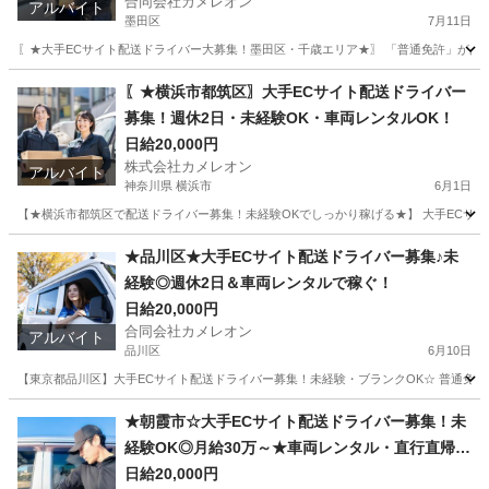
合同会社カメレオン
アルバイト
墨田区
7月11日
〖★大手ECサイト配送ドライバー大募集！墨田区・千歳エリア★〗 「普通免許」があれば
東京
墨田区
ドライバー
積み込み
〖★横浜市都筑区〗大手ECサイト配送ドライバー
募集！週休2日・未経験OK・車両レンタルOK！
日給20,000円
株式会社カメレオン
アルバイト
神奈川県 横浜市
6月1日
【★横浜市都筑区で配送ドライバー募集！未経験OKでしっかり稼げる★】 大手ECサ
神奈川
横浜市
ドライバー
積み込み
★品川区★大手ECサイト配送ドライバー募集♪未
経験◎週休2日＆車両レンタルで稼ぐ！
日給20,000円
合同会社カメレオン
アルバイト
品川区
6月10日
【東京都品川区】大手ECサイト配送ドライバー募集！未経験・ブランクOK☆ 普通免許が
東京
品川区
ドライバー
積み込み
★朝霞市☆大手ECサイト配送ドライバー募集！未
経験OK◎月給30万～★車両レンタル・直行直帰
可！
日給20,000円