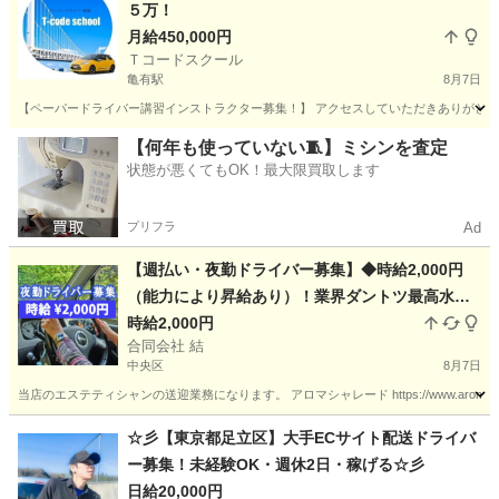
５万！
月給450,000円
Ｔコードスクール
亀有駅
8月7日
【ペーパードライバー講習インストラクター募集！】 アクセスしていただきありがとうご
東京
足立区
亀有駅
ドライバー
ペーパードライバー
【何年も使っていない🧵】ミシンを査定
状態が悪くてもOK！最大限買取します
プリフラ
Ad
【週払い・夜勤ドライバー募集】◆時給2,000円
（能力により昇給あり）！業界ダントツ最高水準
時給2,000円
の待遇です！ ★自家用車の持ち込みが必須です
合同会社 結
中央区
8月7日
当店のエステティシャンの送迎業務になります。 アロマシャレード https://www.aroma-c
東京
中央区
ドライバー
時給
☆彡【東京都足立区】大手ECサイト配送ドライバ
ー募集！未経験OK・週休2日・稼げる☆彡
日給20,000円