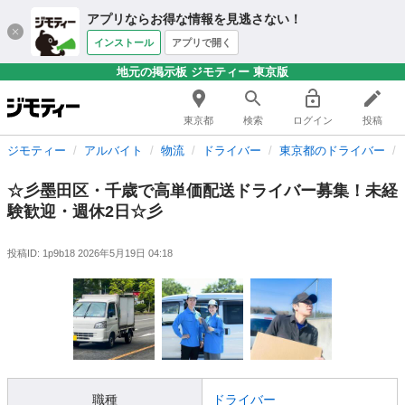
アプリならお得な情報を見逃さない！
インストール
アプリで開く
地元の掲示板 ジモティー 東京版
東京都
検索
ログイン
投稿
ジモティー
アルバイト
物流
ドライバー
東京都のドライバー
☆彡墨田区・千歳で高単価配送ドライバー募集！未経
験歓迎・週休2日☆彡
投稿ID: 1p9b18
2026年5月19日 04:18
職種
ドライバー