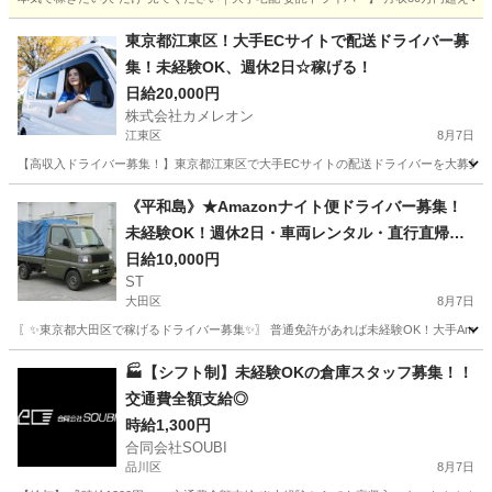
東京
墨田区
配送
一日
東京都江東区！大手ECサイトで配送ドライバー募
集！未経験OK、週休2日☆稼げる！
日給20,000円
株式会社カメレオン
江東区
8月7日
【高収入ドライバー募集！】東京都江東区で大手ECサイトの配送ドライバーを大募集！日給
東京
江東区
ドライバー
積み込み
《平和島》★Amazonナイト便ドライバー募集！
未経験OK！週休2日・車両レンタル・直行直帰で
稼ぐ！
日給10,000円
ST
大田区
8月7日
〖✨東京都大田区で稼げるドライバー募集✨〗 普通免許があれば未経験OK！大手Amaz
東京
大田区
ドライバー
Amazon
🏭【シフト制】未経験OKの倉庫スタッフ募集！！
交通費全額支給◎
時給1,300円
合同会社SOUBI
品川区
8月7日