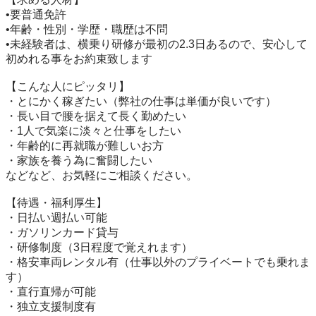
•要普通免許

•年齢・性別・学歴・職歴は不問

•未経験者は、横乗り研修が最初の2.3日あるので、安心して
初めれる事をお約束致します

【こんな人にピッタリ】

・とにかく稼ぎたい（弊社の仕事は単価が良いです）

・長い目で腰を据えて長く勤めたい

・1人で気楽に淡々と仕事をしたい

・年齢的に再就職が難しいお方

・家族を養う為に奮闘したい

などなど、お気軽にご相談ください。

【待遇・福利厚生】

・日払い週払い可能

・ガソリンカード貸与

・研修制度（3日程度で覚えれます）

・格安車両レンタル有（仕事以外のプライベートでも乗れま
す）

・直行直帰が可能

・独立支援制度有
