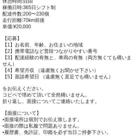
休憩時間:自由

稼働日時:365日シフト制

配達件数:200〜230個

走行距離:70km前後

単価:¥20,000

【応募】

【1】お名前、年齢、お住まいの地域

【2】携帯電話など普段つながりやすい番号

【3】配達経験の有無と、車両の有無（両方無くても構いま
せん）

【4】希望月収 （遠慮無くお聞かせ下さい）

【5】面談希望日 （遠慮無く直近でも構いません）

をお伝えください。

コピペで埋めて頂いて全然構いません。

折り返し、面接についてご連絡いたします。

【面接について】

•面接場所は個別でお伝え致します。

•面接の際は私服で問題ありません。

•履歴書、免許証、印鑑を必ず当日ご持参下さい。