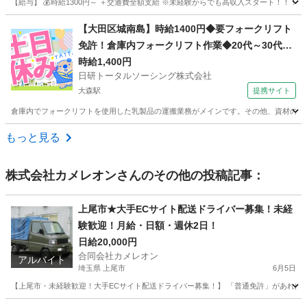
【給与】 💰時給1300円～ ＋交通費全額支給 ※未経験からでも高収入スタート！！！ 
東京
品川区
倉庫
スタッフ
【大田区城南島】時給1400円◆要フォークリフト
免許！倉庫内フォークリフト作業◆20代～30代活
躍中
時給1,400円
日研トータルソーシング株式会社
大森駅
提携サイト
倉庫内でフォークリフトを使用した乳製品の運搬業務がメインです。その他、資材の入出荷
東京
大田区
大森駅
ドライバー
もっと見る
株式会社カメレオン
さんのその他の投稿記事：
上尾市★大手ECサイト配送ドライバー募集！未経
験歓迎！月給・日額・週休2日！
日給20,000円
合同会社カメレオン
アルバイト
埼玉県 上尾市
6月5日
【上尾市・未経験歓迎！大手ECサイト配送ドライバー募集！】 「普通免許」があればOK！