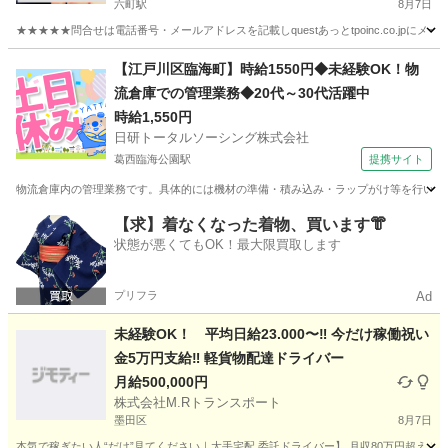
六町駅
8月7日
★★★★★問合せは電話番号・メールアドレスを記載しquestあっとtpoinc.co.jpにメー
東京
足立区
六町駅
引越し
給料
【江戸川区臨海町】時給1550円◆未経験OK！物
流倉庫での管理業務◆20代～30代活躍中
時給1,550円
日研トータルソーシング株式会社
葛西臨海公園駅
提携サイト
物流倉庫内の管理業務です。具体的には機材の準備・積み込み・ラップがけ等を行います
東京
江戸川区
葛西臨海公園駅
ドライバー
【求】着なくなった着物、買います👘
状態が悪くてもOK！最大限買取します
プリフラ
Ad
未経験OK！ 平均日給23.000〜‼️ 今だけ稼働祝い
金5万円支給‼️ 軽貨物配達ドライバー
月給500,000円
株式会社M.Rトランスポート
墨田区
8月7日
本気で稼ぎたい人“だけ”見てください｜大手宅配 委託ドライバー】 月収80万円超え！現実