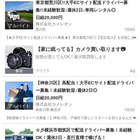
埼玉
上尾市
ドライバー
積み込み
東京都荒川区!!大手ECサイト配送ドライバー募
集!!未経験歓迎♪週休2日♪車両レンタル◎
日給20,000円
株式会社カメレオン
アルバイト
荒川区
7月6日
【★大手ECサイト配送ドライバー募集★】 東京都荒川区で【安定収入】を目指しませ
東京
荒川区
ドライバー
積み込み
【家に眠ってる】カメラ買い取ります📷
状態が悪くてもOK！最大限買取します
プリフラ
Ad
【神奈川区】高配当！大手ECサイト配送ドライバ
ー募集！未経験歓迎♪週休2日◎
日給20,000円
株式会社カメレオン
アルバイト
神奈川県 横浜市
7月2日
【軽貨物ドライバー大募集！】神奈川区・戸塚区で新しいスタートを切りませんか？☆普通
神奈川
横浜市
ドライバー
荷物
☆彡横浜市都筑区で配送ドライバー募集！未経験
OK！週休2日・直行直帰で稼げる！