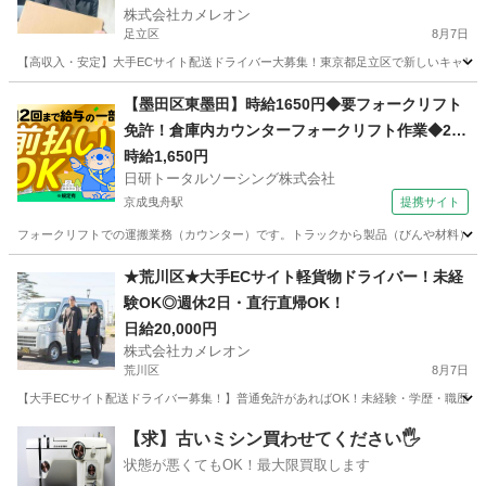
株式会社カメレオン
足立区
8月7日
【高収入・安定】大手ECサイト配送ドライバー大募集！東京都足立区で新しいキャリア
東京
足立区
ドライバー
積み込み
【墨田区東墨田】時給1650円◆要フォークリフト
免許！倉庫内カウンターフォークリフト作業◆20
代～30代活躍中
時給1,650円
日研トータルソーシング株式会社
京成曳舟駅
提携サイト
フォークリフトでの運搬業務（カウンター）です。トラックから製品（びんや材料）を積
東京
墨田区
京成曳舟駅
ドライバー
★荒川区★大手ECサイト軽貨物ドライバー！未経
験OK◎週休2日・直行直帰OK！
日給20,000円
株式会社カメレオン
荒川区
8月7日
【大手ECサイト配送ドライバー募集！】普通免許があればOK！未経験・学歴・職歴一
東京
荒川区
ドライバー
積み込み
【求】古いミシン買わせてください🖐️
状態が悪くてもOK！最大限買取します