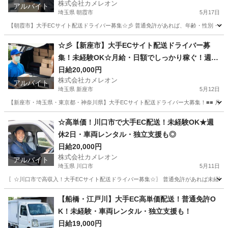
株式会社カメレオン
アルバイト
埼玉県 朝霞市
5月17日
【朝霞市】大手ECサイト配送ドライバー募集☆彡 普通免許があれば、年齢・性別・学
埼玉
朝霞市
ドライバー
積み込み
☆彡【新座市】大手ECサイト配送ドライバー募
集！未経験OK☆月給・日額でしっかり稼ぐ！週休
2日・車両
日給20,000円
株式会社カメレオン
アルバイト
埼玉県 新座市
5月12日
【新座市・埼玉県・東京都・神奈川県】大手ECサイト配送ドライバー大募集！■■ 月給4
埼玉
新座市
ドライバー
積み込み
☆高単価！川口市で大手EC配送！未経験OK★週
休2日・車両レンタル・独立支援も◎
日給20,000円
株式会社カメレオン
アルバイト
埼玉県 川口市
5月11日
〖☆川口市で高収入！大手ECサイト配送ドライバー募集☆〗 普通免許があれば未経験O
埼玉
川口市
ドライバー
積み込み
【船橋・江戸川】大手EC高単価配送！普通免許O
K！未経験・車両レンタル・独立支援も！
日給19,000円