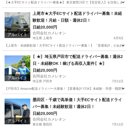
【★大手ECサイト配送ドライバー募集★】 東京都荒川区で【安定収入】を目指しませ
東京
荒川区
ドライバー
積み込み
上尾市★大手ECサイト配送ドライバー募集！未経
験歓迎！月給・日額・週休2日！
日給20,000円
合同会社カメレオン
アルバイト
埼玉県 上尾市
6月5日
【上尾市・未経験歓迎！大手ECサイト配送ドライバー募集！】 「普通免許」があればOK！
埼玉
上尾市
ドライバー
積み込み
〖★〗埼玉県戸田市で配送ドライバー募集！週休2
日・未経験OK！稼げる高収入案件〖★〗
日給20,000円
合同会社カメレオン
アルバイト
埼玉県 戸田市
7月11日
【戸田市】Amazon配送ドライバー大募集！【普通免許でOK】未経験・学歴・職歴不
埼玉
戸田市
ドライバー
積み込み
墨田区・千歳で高単価！大手ECサイト配送ドライ
バー募集！未経験歓迎！週休2日！
日給20,000円
合同会社カメレオン
アルバイト
東京都 墨田区
7月11日