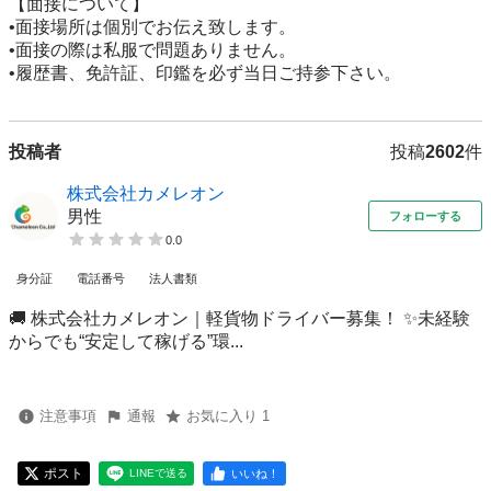
【面接について】

•面接場所は個別でお伝え致します。

•面接の際は私服で問題ありません。

•履歴書、免許証、印鑑を必ず当日ご持参下さい。
投稿者
投稿
2602
件
株式会社カメレオン
男性
フォローする
0.0
身分証
電話番号
法人書類
🚚 株式会社カメレオン｜軽貨物ドライバー募集！ ✨未経験
からでも“安定して稼げる”環...
注意事項
通報
お気に入り 1
ポスト
いいね！
LINEで送る