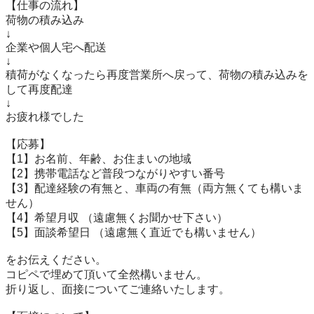
【仕事の流れ】

荷物の積み込み

↓

企業や個人宅へ配送

↓

積荷がなくなったら再度営業所へ戻って、荷物の積み込みを
して再度配達

↓

お疲れ様でした

【応募】

【1】お名前、年齢、お住まいの地域

【2】携帯電話など普段つながりやすい番号

【3】配達経験の有無と、車両の有無（両方無くても構いま
せん）

【4】希望月収 （遠慮無くお聞かせ下さい）

【5】面談希望日 （遠慮無く直近でも構いません）

をお伝えください。

コピペで埋めて頂いて全然構いません。

折り返し、面接についてご連絡いたします。
