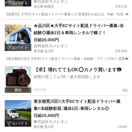
株式会社カメレオン
アルバイト
埼玉県 朝霞市
5月17日
【朝霞市】大手ECサイト配送ドライバー募集☆彡 普通免許があれば、年齢・性別・学
埼玉
朝霞市
ドライバー
積み込み
★品川区★大手ECサイト配送ドライバー募集♪未
経験◎週休2日＆車両レンタルで稼ぐ！
日給20,000円
合同会社カメレオン
アルバイト
東京都 品川区
6月10日
【東京都品川区】大手ECサイト配送ドライバー募集！未経験・ブランクOK☆ 普通免許が
東京
品川区
ドライバー
積み込み
【求】壊れててもOK⭕️カメラ買います📷
状態が悪くてもOK！最大限買取します
プリフラ
Ad
東京都荒川区!!大手ECサイト配送ドライバー募
集!!未経験歓迎♪週休2日♪車両レンタル◎
日給20,000円
株式会社カメレオン
アルバイト
東京都 荒川区
7月6日