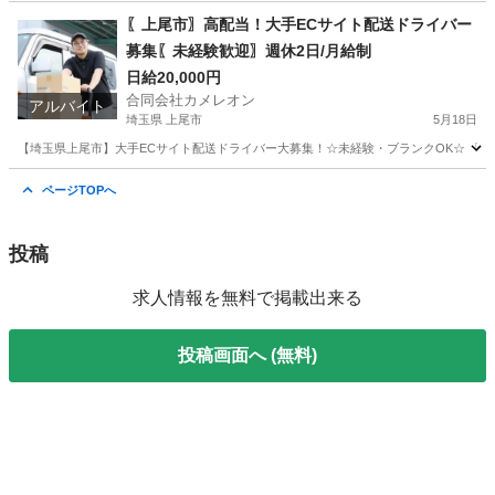
千葉
柏市
ドライバー
積み込み
〖上尾市〗高配当！大手ECサイト配送ドライバー
募集〖未経験歓迎〗週休2日/月給制
日給20,000円
合同会社カメレオン
アルバイト
埼玉県 上尾市
5月18日
【埼玉県上尾市】大手ECサイト配送ドライバー大募集！☆未経験・ブランクOK☆ 「普
埼玉
上尾市
ドライバー
積み込み
ページTOPへ
投稿
求人情報を無料で掲載出来る
投稿画面へ (無料)