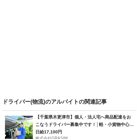
ドライバー(物流)のアルバイトの関連記事
【千葉県木更津市】個人・法人宅へ商品配達をお
こなうドライバー募集中です！│軽・小貨物中心で
重量物ほとんどなし！
日給17,100円
株式会社GRASIM