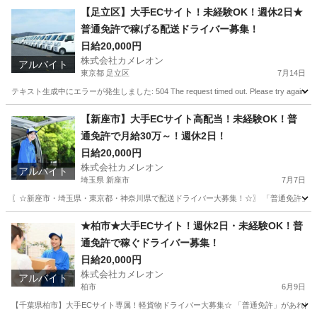
埼玉
上尾市
ドライバー
積み込み
【足立区】大手ECサイト！未経験OK！週休2日★
普通免許で稼げる配送ドライバー募集！
日給20,000円
株式会社カメレオン
アルバイト
東京都 足立区
7月14日
テキスト生成中にエラーが発生しました: 504 The request timed out. Please try a
東京
足立区
ドライバー
積み込み
【新座市】大手ECサイト高配当！未経験OK！普
通免許で月給30万～！週休2日！
日給20,000円
株式会社カメレオン
アルバイト
埼玉県 新座市
7月7日
〖☆新座市・埼玉県・東京都・神奈川県で配送ドライバー大募集！☆〗 「普通免許」があ
埼玉
新座市
ドライバー
積み込み
★柏市★大手ECサイト！週休2日・未経験OK！普
通免許で稼ぐドライバー募集！
日給20,000円
株式会社カメレオン
アルバイト
柏市
6月9日
【千葉県柏市】大手ECサイト専属！軽貨物ドライバー大募集☆ 「普通免許」があれば未