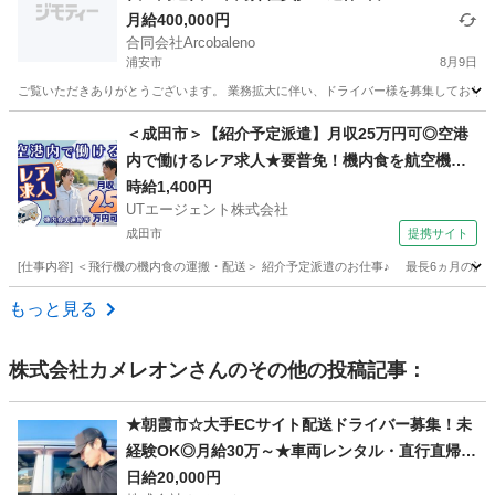
月給400,000円
合同会社Arcobaleno
浦安市
8月9日
ご覧いただきありがとうございます。 業務拡大に伴い、ドライバー様を募集しております
千葉
浦安市
ドライバー
貨物
＜成田市＞【紹介予定派遣】月収25万円可◎空港
内で働けるレア求人★要普免！機内食を航空機へ
搬入するお仕事！【履歴書不要☆オンライン面接
時給1,400円
UTエージェント株式会社
OK】【入社キャンペーン実施中！】
成田市
提携サイト
[仕事内容] ＜飛行機の機内食の運搬・配送＞ 紹介予定派遣のお仕事♪ 最長6ヵ月の
千葉
成田市
ドライバー
もっと見る
株式会社カメレオン
さんのその他の投稿記事：
★朝霞市☆大手ECサイト配送ドライバー募集！未
経験OK◎月給30万～★車両レンタル・直行直帰
可！
日給20,000円