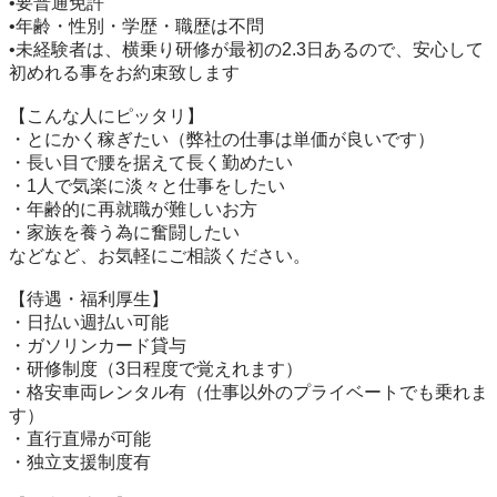
•要普通免許

•年齢・性別・学歴・職歴は不問

•未経験者は、横乗り研修が最初の2.3日あるので、安心して
初めれる事をお約束致します

【こんな人にピッタリ】

・とにかく稼ぎたい（弊社の仕事は単価が良いです）

・長い目で腰を据えて長く勤めたい

・1人で気楽に淡々と仕事をしたい

・年齢的に再就職が難しいお方

・家族を養う為に奮闘したい

などなど、お気軽にご相談ください。

【待遇・福利厚生】

・日払い週払い可能

・ガソリンカード貸与

・研修制度（3日程度で覚えれます）

・格安車両レンタル有（仕事以外のプライベートでも乗れま
す）

・直行直帰が可能

・独立支援制度有
