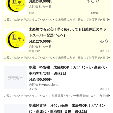
月給248,000円
合同会社あーる
柏駅
8月9日
ご覧いただきありがとうございます(⁠人⁠ ⁠•͈⁠ᴗ⁠•͈⁠) 未経験の方でも安心してお仕事で
千葉
柏市
柏駅
ドライバー
業務委託契約
未経験でも安心！早く終わっても日給保証のネッ
トスーパー配送( ^ω^ )
月給270,000円
合同会社あーる
常盤平駅
8月9日
ご覧いただきありがとうございます(⁠人⁠ ⁠•͈⁠ᴗ⁠•͈⁠) 未経験の方でも安心してお仕事で
千葉
松戸市
常盤平駅
配送
ネットスーパー
冷蔵 軽貨物 未経験OK！ガソリン代・高速代・
車両弊社負担 週休2日
月給400,000円
合同会社Arcobaleno
浦安市
8月9日
ご覧いただきありがとうございます。 弊社専属ドライバー様募集致します。 契約時間 5
千葉
浦安市
ドライバー
貨物
冷蔵軽貨物 月40万保障 未経験OK！ガソリン
代・高速代・車両弊社負担 週休2日