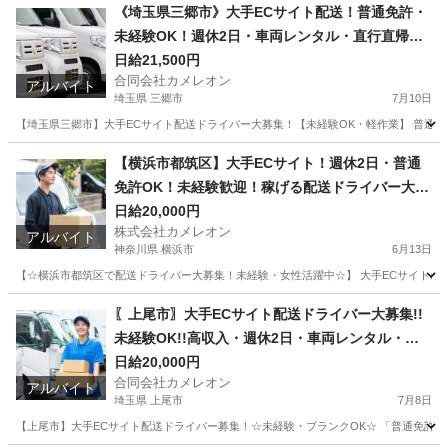
千葉
船橋市
ドライバー
積み込み
《埼玉県三郷市》大手ECサイト配送！普通免許・
未経験OK！週休2日・車両レンタル・直行直帰で
稼ぐ！
日給21,500円
合同会社カメレオン
アルバイト
埼玉県 三郷市
7月10日
【埼玉県三郷市】大手ECサイト配送ドライバー大募集！【未経験OK・軽作業】 普通免
埼玉
三郷市
ドライバー
積み込み
【横浜市都筑区】大手ECサイト！週休2日・普通
免許OK！未経験歓迎！稼げる配送ドライバー大募
集！
日給20,000円
株式会社カメレオン
アルバイト
神奈川県 横浜市
6月13日
【☆横浜市都筑区で配送ドライバー大募集！未経験・女性活躍中☆】 大手ECサイトの
神奈川
横浜市
ドライバー
積み込み
〖上尾市〗大手ECサイト配送ドライバー大募集!!
未経験OK!!高収入・週休2日・車両レンタル・独
立支
日給20,000円
合同会社カメレオン
アルバイト
埼玉県 上尾市
7月8日
【上尾市】大手ECサイト配送ドライバー募集！☆未経験・ブランクOK☆ 「普通免許」