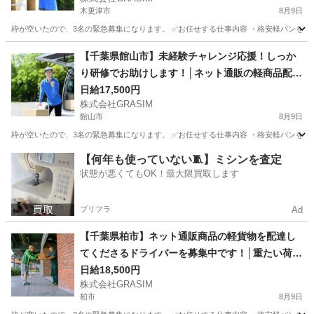
木更津市
8月9日
枠が空いたので、3名の緊急募集になります。 ✅お任せする仕事内容 ・格安軽バンを使
千葉
木更津市
ドライバー
荷物
【千葉県館山市】未経験チャレンジ応援！しっか
り研修でお助けします！│ネット通販の軽商品配達
ドライバー募集中！
日給17,500円
株式会社GRASIM
館山市
8月9日
枠が空いたので、3名の緊急募集になります。 ✅お任せする仕事内容 ・格安軽バンを使
千葉
館山市
ドライバー
荷物
【何年も使っていない🧵】ミシンを査定
状態が悪くてもOK！最大限買取します
プリフラ
Ad
【千葉県柏市】ネット通販商品の軽貨物を配達し
てくださるドライバーを募集中です！│重たい荷物
ほぼなし！初心者スタートもOK！
日給18,500円
株式会社GRASIM
柏市
8月9日