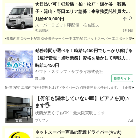
千葉
船橋市
船橋駅
配送
期間限定
★日払い可！◎船橋・柏・松戸・鎌ケ谷・我孫
子・流山・野田エリア急募！◆業務委託社員大募
集！◆軽貨物ルート配送及びドライバー管理◆￥5
月給400,000円
スーパーラビット即配便 椎名隆夫
00,000以上可◆車両レンタル◆前払い◆寮◆何で
習志野駅
8月9日
もご相談下さい！◆
▪業務内容 ➀ルート配送 ②企業チャーター便 ③宅配 ④ネットスーパー ⑤スポット便 等の
千葉
船橋市
習志野駅
ドライバー
ネットスーパー
勤務時間が選べる！時給1,450円でしっかり稼げる
【運行管理・点呼業務】資格を活かして即戦力に
なれる
時給1,450円
ヤマト・スタッフ・サプライ株式会社
野田市
提携サイト
[仕事内容] 工場内で運行管理およびドライバーの 点呼業務をお任せします。 【企業につ
千葉
野田市
ドライバー
【何年も調律していない🎹】ピアノを買い
ます🖐️
状態が悪くてもOK！最大限買取します
プリフラ
Ad
ネットスーパー商品の配達ドライバー(⁠✯⁠ᴗ⁠✯⁠)