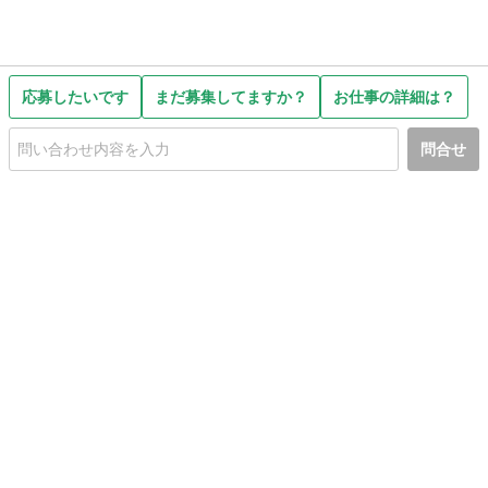
応募したいです
まだ募集してますか？
お仕事の詳細は？
問合せ
初めての方へ
利用規約
プライバシーポリシー
プライバシー・ステートメント
健全化に資する運用方針
お問い合わせ
運営会社
サイトマップ
ご利用ガイド
フリーワードで探す
PC版で表示
都道府県選択