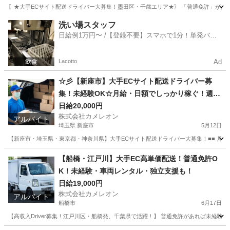
〖★大手ECサイト配送ドライバー大募集！墨田区・千歳エリア★〗 「普通免許」があれば
東京
墨田区
ドライバー
積み込み
洗い場スタッフ
日給例1万円〜 /【登録不要】スマホで1分！単発バイ
ト一括検索✨
Lacotto
Ad
☆彡【新座市】大手ECサイト配送ドライバー募
集！未経験OK☆月給・日額でしっかり稼ぐ！週休
2日・車両
日給20,000円
株式会社カメレオン
アルバイト
埼玉県 新座市
5月12日
【新座市・埼玉県・東京都・神奈川県】大手ECサイト配送ドライバー大募集！■■ 月給4
埼玉
新座市
ドライバー
積み込み
【船橋・江戸川】大手EC高単価配送！普通免許O
K！未経験・車両レンタル・独立支援も！
日給19,000円
株式会社カメレオン
アルバイト
船橋市
6月17日
【高収入Driver募集！江戸川区・船橋発、千葉県で活躍！】 普通免許があれば未経験O