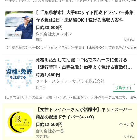
枠が空いたので、3名の緊急募集になります。 ✅お任せする仕事内容 ・格安軽バンを使
千葉
柏市
ドライバー
荷物
〖千葉県柏市〗大手ECサイト配送ドライバー募集
☆彡週休2日・未経験OK！稼げる高収入案件
日給20,000円
株式会社カメレオン
柏市
8月9日
【千葉県柏市】大手ECサイト配送ドライバー募集！【未経験OK】 普通免許があれば、
千葉
柏市
ドライバー
積み込み
資格を活かして活躍！IT化でスムーズに働ける
【運行管理・点呼業務】効率よく稼げる夜勤◎空
調完備で快適
時給1,450円
ヤマト・スタッフ・サプライ株式会社
松戸市
提携サイト
[仕事内容] リネンの生産・管理・レンタル・配送を行う 大手グループ会社にて、 運行
千葉
松戸市
ドライバー
【女性ドライバーさんが活躍中】ネットスーパー
商品の配達ドライバー(⁠◕⁠ᴗ⁠◕⁠✿⁠)
日給12,500円
合同会社あーる
木更津駅
8月9日