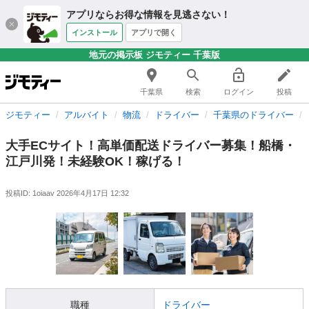
アプリならお得な情報を見逃さない！
インストール
アプリで開く
地元の掲示板 ジモティー 千葉版
千葉県
検索
ログイン
投稿
ジモティー
アルバイト
物流
ドライバー
千葉県のドライバー
大手ECサイト！高単価配送ドライバー募集！船橋・
江戸川発！未経験OK！稼げる！
投稿ID: 1oiaav
2026年4月17日 12:32
職種
ドライバー