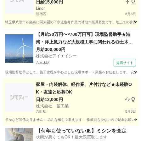
日給15,000円
Lincr
新宿区
8月8日
埼玉県八潮市を拠点に関東圏の下水道定修作業の補助作業員募集です。地上での作業補助
東京
新宿区
建築
無料
【月給30万円〜×700万円可】現場監督助手★港
湾・洋上風力など大規模工事に関われる◎土木建
設経験者求む
月給300,000円
株式会社アイエイシー
六本木駅
提携サイト
現場監督助手として、施工管理を中心とした現場サポート業務をお任せします。 安全管
東京
六本木駅
その他
家屋・内装解体、軽作業、片付けなど★未経験O
K・友達と応募OK
日給12,000円
株式会社 基工業
六町駅
8月8日
学歴など関係ありません！ みんな優しく教えます！ 作業員も少ないので是非お願い致し
東京
足立区
六町駅
その他
東京
足立区
竹ノ塚駅
【何年も使っていない🧵】ミシンを査定
状態が悪くてもOK！最大限買取します
その他
給料