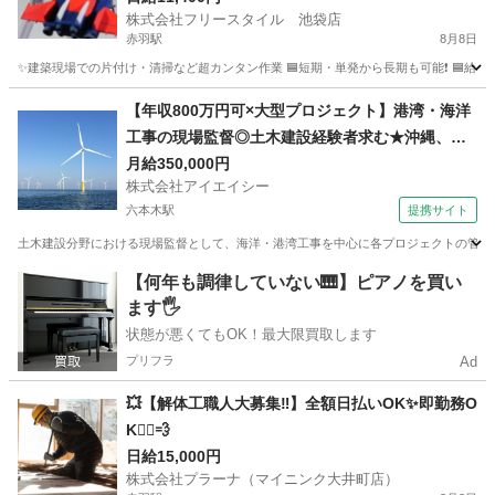
株式会社フリースタイル 池袋店
赤羽駅
8月8日
✨建築現場での片付け・清掃など超カンタン作業 🟦短期・単発から長期も可能❗ 🟦給与は
東京
北区
赤羽駅
建築
建築現場
【年収800万円可×大型プロジェクト】港湾・海洋
工事の現場監督◎土木建設経験者求む★沖縄、東
京、横浜、福島、秋田で活躍のチャンス
月給350,000円
株式会社アイエイシー
六本木駅
提携サイト
土木建設分野における現場監督として、海洋・港湾工事を中心に各プロジェクトの管理業務
東京
六本木駅
その他
【何年も調律していない🎹】ピアノを買い
ます🖐️
状態が悪くてもOK！最大限買取します
プリフラ
Ad
💥【解体工職人大募集‼】全額日払いOK✨即勤務O
K🏃‍♂️💨
日給15,000円
株式会社プラーナ（マイニンク大井町店）