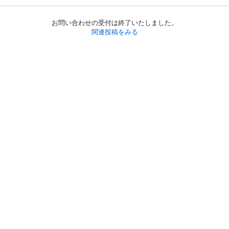
お問い合わせの受付は終了いたしました。
関連投稿をみる
初めての方へ
利用規約
プライバシーポリシー
プライバシー・ステートメント
健全化に資する運用方針
お問い合わせ
運営会社
サイトマップ
ご利用ガイド
フリーワードで探す
PC版で表示
都道府県選択
特定商取引法の表示
利用者情報の外部送信について
© 2011-
2026
Jmty, Inc.