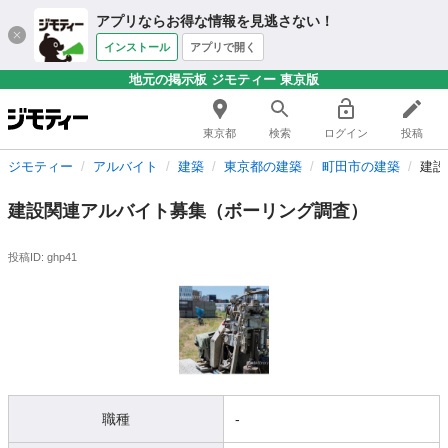
アプリならお得な情報を見逃さない！
インストール
アプリで開く
地元の掲示板 ジモティー 東京版
東京都
検索
ログイン
投稿
ジモティー
アルバイト
建築
東京都の建築
町田市の建築
建設
建設関連アルバイト募集（ボーリング調査）
投稿ID: ghp41
職種
-