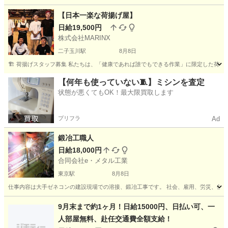
東京
新宿区
建築
スタッフ
【日本一楽な荷揚げ屋】
日給19,500円
株式会社MARINX
二子玉川駅
8月8日
🏗️ 荷揚げスタッフ募集 私たちは、「健康であれば誰でもできる作業」に限定した荷揚
東京
世田谷区
二子玉川駅
その他
スタッフ
【何年も使っていない🧵】ミシンを査定
状態が悪くてもOK！最大限買取します
プリフラ
Ad
鍛冶工職人
日給18,000円
合同会社e・メタル工業
東京駅
8月8日
仕事内容は大手ゼネコンの建設現場での溶接、鍛冶工事です。 社会、雇用、労災、任意労
東京
中央区
東京駅
加工
鍛冶
9月末まで約1ヶ月！日給15000円、日払い可、一
人部屋無料、赴任交通費全額支給！