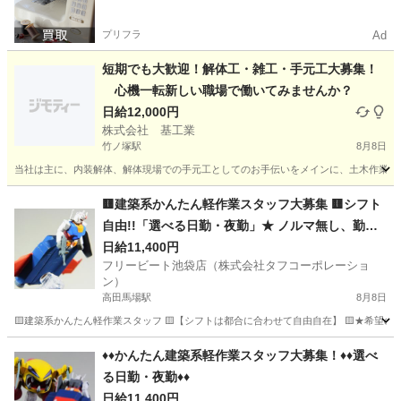
プリフラ
Ad
短期でも大歓迎！解体工・雑工・手元工大募集！
心機一転新しい職場で働いてみませんか？
日給12,000円
株式会社 基工業
竹ノ塚駅
8月8日
当社は主に、内装解体、解体現場での手元工としてのお手伝いをメインに、土木作業のお
東京
足立区
竹ノ塚駅
その他
東京
足立区
六町駅
🟨建築系かんたん軽作業スタッフ大募集 🟨シフト
自由!!「選べる日勤・夜勤」★ ノルマ無し、勤務
その他
スタッフ
地多数、日払いＯＫ★
日給11,400円
フリービート池袋店（株式会社タフコーポレーショ
ン）
高田馬場駅
8月8日
🟨建築系かんたん軽作業スタッフ 🟨【シフトは都合に合わせて自由自在】 🟨★希望のシ
東京
新宿区
高田馬場駅
建築
スタッフ
♦️♦️かんたん建築系軽作業スタッフ大募集！♦️♦️選べ
る日勤・夜勤♦️♦️
日給11,400円