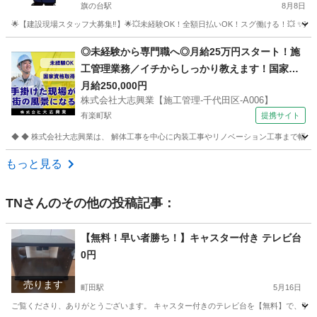
旗の台駅
8月8日
🌟【建設現場スタッフ大募集‼️】🌟💥未経験OK！全額日払いOK！スグ働ける！💥 
東京
品川区
旗の台駅
建築
◎未経験から専門職へ◎月給25万円スタート！施
工管理業務／イチからしっかり教えます！国家資
格取得支援あり！ 株式会社大志興業【施工管理-千
月給250,000円
株式会社大志興業【施工管理-千代田区-A006】
代田区-A006】 建築・造園スタッフ
有楽町駅
提携サイト
◆ ◆ 株式会社大志興業は、 解体工事を中心に内装工事やリノベーション工事まで幅広く
東京
千代田区
有楽町駅
その他
もっと見る
TN
さんのその他の投稿記事：
【無料！早い者勝ち！】キャスター付き テレビ台
0円
売ります
町田駅
5月16日
ご覧くださり、ありがとうございます。 キャスター付きのテレビ台を【無料】で、引き取