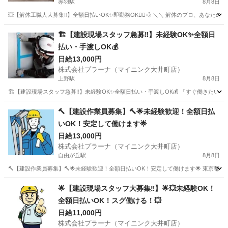
赤羽駅
8月8日
💥【解体工職人大募集‼】全額日払いOK✨即勤務OK🏃‍♂️💨 ＼＼ 解体のプロ、あな
東京
北区
赤羽駅
建築
重機
🏗️【建設現場スタッフ急募‼️】未経験OK✨全額日
払い・手渡しOK💰
日給13,000円
株式会社プラーナ（マイニンク大井町店）
上野駅
8月8日
🏗️【建設現場スタッフ急募‼️】未経験OK✨全額日払い・手渡しOK💰 「すぐ働きたい
東京
台東区
上野駅
建築
スタッフ
🔨【建設作業員募集】🔨🌟未経験歓迎！全額日払
いOK！安定して働けます🌟
日給13,000円
株式会社プラーナ（マイニンク大井町店）
自由が丘駅
8月8日
🔨【建設作業員募集】🔨🌟未経験歓迎！全額日払いOK！安定して働けます🌟 東京都内
東京
目黒区
自由が丘駅
建築
重機
🌟【建設現場スタッフ大募集‼️】🌟💥未経験OK！
全額日払いOK！スグ働ける！💥
日給11,000円
株式会社プラーナ（マイニンク大井町店）