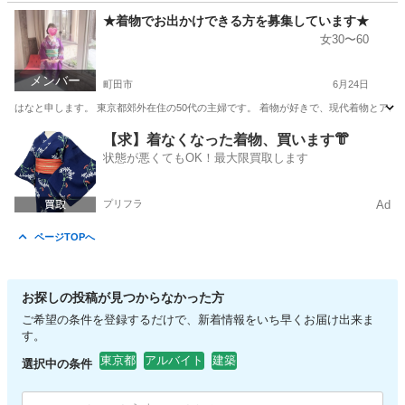
東京
町田市
町田駅
その他
キャスター
★着物でお出かけできる方を募集しています★
女30〜60
メンバー
町田市
6月24日
はなと申します。 東京都郊外在住の50代の主婦です。 着物が好きで、現代着物とアン
東京
町田市
その他
主婦
【求】着なくなった着物、買います👘
状態が悪くてもOK！最大限買取します
プリフラ
Ad
ページTOPへ
お探しの投稿が見つからなかった方
ご希望の条件を登録するだけで、新着情報をいち早くお届け出来ま
す。
東京都
アルバイト
建築
選択中の条件