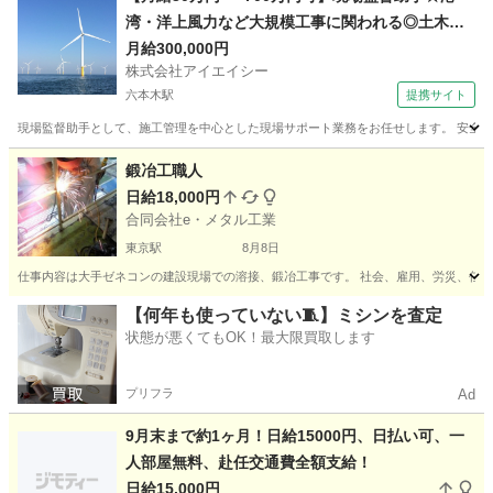
湾・洋上風力など大規模工事に関われる◎土木建
設経験者求む
月給300,000円
株式会社アイエイシー
六本木駅
提携サイト
現場監督助手として、施工管理を中心とした現場サポート業務をお任せします。 安全管
東京
六本木駅
その他
鍛冶工職人
日給18,000円
合同会社e・メタル工業
東京駅
8月8日
仕事内容は大手ゼネコンの建設現場での溶接、鍛冶工事です。 社会、雇用、労災、任意労
東京
中央区
東京駅
加工
鍛冶
【何年も使っていない🧵】ミシンを査定
状態が悪くてもOK！最大限買取します
プリフラ
Ad
9月末まで約1ヶ月！日給15000円、日払い可、一
人部屋無料、赴任交通費全額支給！
日給15,000円