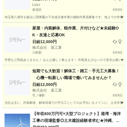
Lincr
新宿区
8月8日
埼玉県八潮市を拠点に関東圏の下水道定修作業の補助作業員募集です。地上での作業補助
東京
新宿区
建築
無料
家屋・内装解体、軽作業、片付けなど★未経験O
K・友達と応募OK
日給12,000円
株式会社 基工業
六町駅
8月8日
学歴など関係ありません！ みんな優しく教えます！ 作業員も少ないので是非お願い致し
東京
足立区
六町駅
その他
東京
足立区
竹ノ塚駅
短期でも大歓迎！解体工・雑工・手元工大募集！
心機一転新しい職場で働いてみませんか？
その他
給料
日給12,000円
株式会社 基工業
竹ノ塚駅
8月8日
当社は主に、内装解体、解体現場での手元工としてのお手伝いをメインに、土木作業のお
東京
足立区
竹ノ塚駅
その他
東京
足立区
六町駅
【年収800万円可×大型プロジェクト】港湾・海洋
工事の現場監督◎土木建設経験者求む★沖縄、東
その他
スタッフ