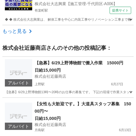
株式会社大志興業【施工管理-千代田区-A006】
代田区-A006】 建築・造園スタッフ
有楽町駅
提携サイト
◆ ◆ 株式会社大志興業は、 解体工事を中心に内装工事やリノベーション工事まで幅広く
東京
千代田区
有楽町駅
その他
もっと見る
株式会社近藤商店
さんのその他の投稿記事：
【急募】6/29上野博物館で搬入作業 15000円
日給15,000円
株式会社近藤商店
アルバイト
上野駅
6月27日
【急募】6/29上野博物館13時〜20時のお仕事の募集です。 下記の現場で作業スタッフ
東京
台東区
上野駅
建築
博物館
【女性も大歓迎です。】大道具スタッフ募集 150
00円〜
日給15,000円
株式会社近藤商店
アルバイト
月島駅
6月13日