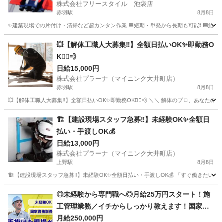
株式会社フリースタイル 池袋店
赤羽駅
8月8日
✨建築現場での片付け・清掃など超カンタン作業 🟦短期・単発から長期も可能❗ 🟦給与は
東京
北区
赤羽駅
建築
建築現場
💥【解体工職人大募集‼】全額日払いOK✨即勤務O
K🏃‍♂️💨
日給15,000円
株式会社プラーナ（マイニンク大井町店）
赤羽駅
8月8日
💥【解体工職人大募集‼】全額日払いOK✨即勤務OK🏃‍♂️💨 ＼＼ 解体のプロ、あな
東京
北区
赤羽駅
建築
重機
🏗️【建設現場スタッフ急募‼️】未経験OK✨全額日
払い・手渡しOK💰
日給13,000円
株式会社プラーナ（マイニンク大井町店）
上野駅
8月8日
🏗️【建設現場スタッフ急募‼️】未経験OK✨全額日払い・手渡しOK💰 「すぐ働きたい
東京
台東区
上野駅
建築
スタッフ
◎未経験から専門職へ◎月給25万円スタート！施
工管理業務／イチからしっかり教えます！国家資
格取得支援あり！ 株式会社大志興業【施工管理-千
月給250,000円