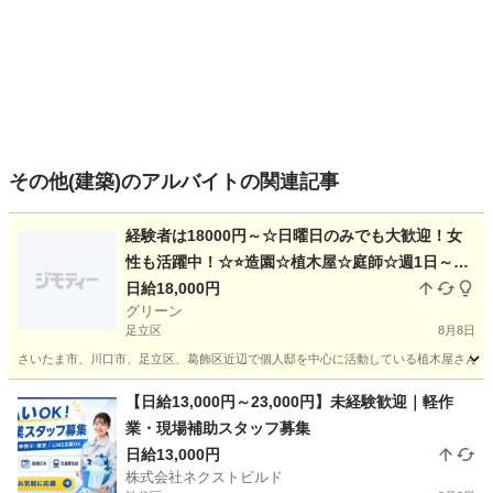
その他(建築)のアルバイトの関連記事
経験者は18000円～☆日曜日のみでも大歓迎！女
性も活躍中！☆⭐造園☆植木屋☆庭師☆週1日～、
土日だけでも大歓迎！未経験も少数可☆性別、年
日給18,000円
グリーン
齢不問☆色々な働き方ができるのが魅力的です！
足立区
8月8日
さいたま市、川口市、足立区、葛飾区近辺で個人邸を中心に活動している植木屋さんです
東京
足立区
その他
東京
葛飾区
その他
庭師
【日給13,000円～23,000円】未経験歓迎｜軽作
業・現場補助スタッフ募集
日給13,000円
株式会社ネクストビルド