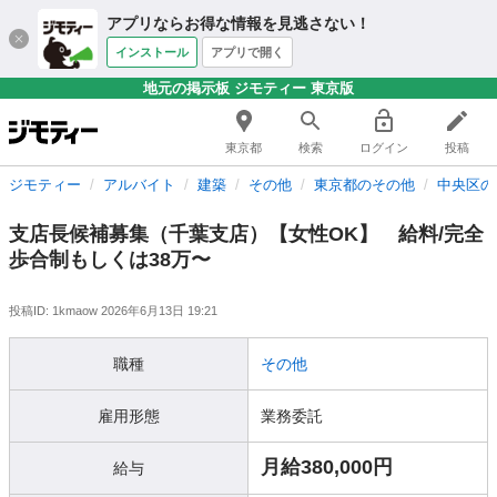
アプリならお得な情報を見逃さない！
インストール
アプリで開く
地元の掲示板 ジモティー 東京版
東京都
検索
ログイン
投稿
ジモティー
アルバイト
建築
その他
東京都のその他
中央区の
支店長候補募集（千葉支店）【女性OK】 給料/完全
歩合制もしくは38万〜
投稿ID: 1kmaow
2026年6月13日 19:21
職種
その他
雇用形態
業務委託
月給380,000円
給与