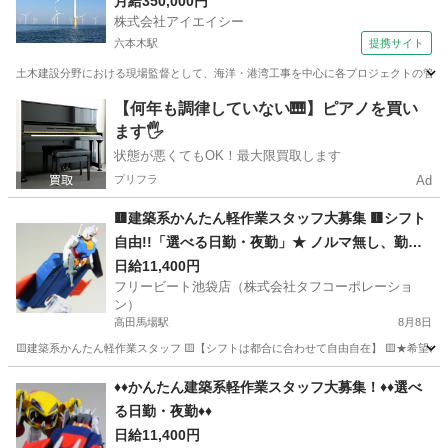
京、横浜、福島、秋田で活躍のチャンス
月給350,000円
株式会社アイエイシー
六本木駅
提携サイト
土木建設分野における現場監督として、海洋・港湾工事を中心に各プロジェクトの管理業務
東京
六本木駅
その他
【何年も調律していない🎹】ピアノを買い
ます🖐️
状態が悪くてもOK！最大限買取します
プリフラ
Ad
🟨建築系かんたん軽作業スタッフ大募集 🟨シフト
自由!!「選べる日勤・夜勤」★ ノルマ無し、勤務
地多数、日払いＯＫ★
日給11,400円
フリービート池袋店（株式会社タフコーポレーショ
ン）
高田馬場駅
8月8日
🟨建築系かんたん軽作業スタッフ 🟨【シフトは都合に合わせて自由自在】 🟨★希望のシ
東京
新宿区
高田馬場駅
建築
スタッフ
♦️♦️かんたん建築系軽作業スタッフ大募集！♦️♦️選べ
る日勤・夜勤♦️♦️
日給11,400円