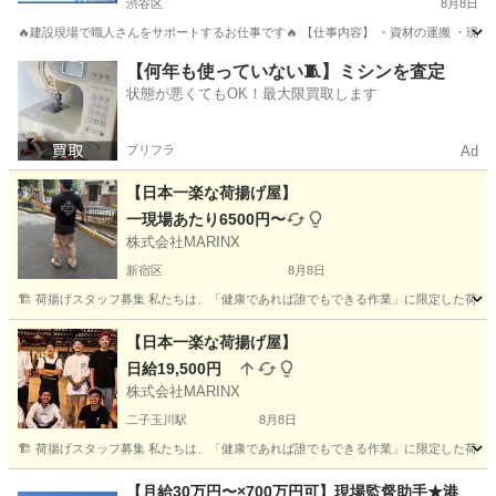
渋谷区
8月8日
🔥建設現場で職人さんをサポートするお仕事です🔥 【仕事内容】 ・資材の運搬 ・現場内
東京
渋谷区
建築
スタッフ
【何年も使っていない🧵】ミシンを査定
状態が悪くてもOK！最大限買取します
プリフラ
Ad
【日本一楽な荷揚げ屋】
一現場あたり6500円〜
株式会社MARINX
新宿区
8月8日
🏗️ 荷揚げスタッフ募集 私たちは、「健康であれば誰でもできる作業」に限定した荷揚
東京
新宿区
建築
スタッフ
【日本一楽な荷揚げ屋】
日給19,500円
株式会社MARINX
二子玉川駅
8月8日
🏗️ 荷揚げスタッフ募集 私たちは、「健康であれば誰でもできる作業」に限定した荷揚
東京
世田谷区
二子玉川駅
その他
スタッフ
【月給30万円〜×700万円可】現場監督助手★港