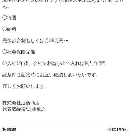
現場仕事メインの会社ですが現場スキルはあまり問いませ
ん。

◯待遇

◯給料

完全歩合制もしくは月38万円〜

◯社会保険完備

◯入社1年後、会社で利益が出て入れば賞与年2回

諸条件は面接時にお互い確認しあいたいです。

宜しくお願いします。

株式会社近藤商店

投稿者
投稿
199
件