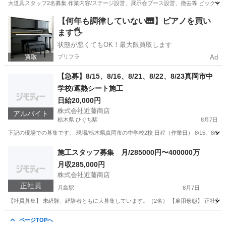
大道具スタッフ2名募集 作業内容/ステージ設営、展示会ブース設営、撤去等 ビックサイト、幕張
東京
中央区
月島駅
建築
スタッフ
【何年も調律していない🎹】ピアノを買い
ます🖐️
状態が悪くてもOK！最大限買取します
プリフラ
Ad
【急募】8/15、8/16、8/21、8/22、8/23真岡市中
学校/遮熱シート施工
日給20,000円
株式会社近藤商店
アルバイト
栃木県 ひぐち駅
8月7日
下記の現場での募集です。 現場/栃木県真岡市の中学校2校 日程（作業日） 8/15、8/16、8
栃木
真岡市
ひぐち駅
建築
施工スタッフ募集 月/285000円〜400000万
月収285,000円
株式会社近藤商店
正社員
月島駅
8月7日
【社員募集】 未経験、経験者ともに大募集しています。（2名） 【雇用形態】 正社員（
東京
中央区
月島駅
その他
未経験
ページTOPへ