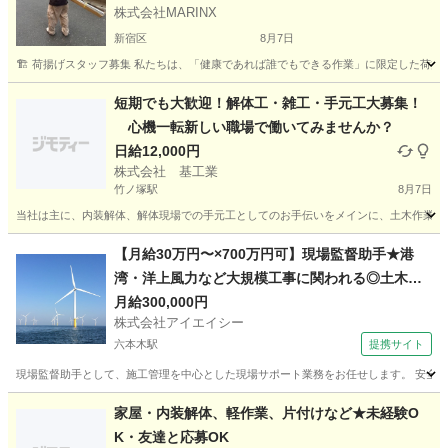
株式会社MARINX
新宿区
8月7日
🏗️ 荷揚げスタッフ募集 私たちは、「健康であれば誰でもできる作業」に限定した荷揚
東京
新宿区
建築
スタッフ
短期でも大歓迎！解体工・雑工・手元工大募集！
心機一転新しい職場で働いてみませんか？
日給12,000円
株式会社 基工業
竹ノ塚駅
8月7日
当社は主に、内装解体、解体現場での手元工としてのお手伝いをメインに、土木作業のお
東京
足立区
竹ノ塚駅
その他
東京
足立区
六町駅
【月給30万円〜×700万円可】現場監督助手★港
湾・洋上風力など大規模工事に関われる◎土木建
その他
スタッフ
設経験者求む
月給300,000円
株式会社アイエイシー
六本木駅
提携サイト
現場監督助手として、施工管理を中心とした現場サポート業務をお任せします。 安全管
東京
六本木駅
その他
家屋・内装解体、軽作業、片付けなど★未経験O
K・友達と応募OK