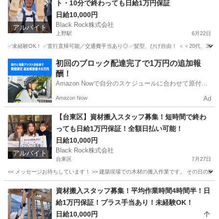
ト・10分で終わっても日給1万円保証
日給10,000円
Black Rock株式会社
アルバイト
上野駅
6月22日
✅未経験OK！ ✅直行直帰可能／交通費手当あり◎ ✅髪型、ひげ自由！ ＜＜20代、30
東京
台東区
上野駅
その他
建築現場
初回のブロック配達完了で1万円の追加報
酬！
Amazon Nowで自分のスケジュールに合わせて原付や
電動アシスト自転車で配達し、報酬を獲得しましょ
Amazon Now
Ad
う！
【台東区】資材搬入スタッフ募集！短時間で終わ
っても日給1万円保証！全額日払い可能！
日給10,000円
Black Rock株式会社
アルバイト
台東区
7月27日
<< メッセージお待ちしています！ >> 建築現場での木材の搬入作業です。 その日の
東京
台東区
建築
スタッフ
資材搬入スタッフ募集！平均作業時間4時間半！日
給1万円保証！プラス手当あり！未経験OK！
日給10,000円