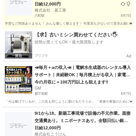
日給12,000円
株式会社 基工業
六町駅
8月7日
学歴など関係ありません！ みんな優しく教えます！ 作業員も少ないので是非お願い致し
東京
足立区
六町駅
その他
東京
足立区
竹ノ塚駅
【求】古いミシン買わせてください🖐️
状態が悪くてもOK！最大限買取します
その他
給料
プリフラ
Ad
📣毎月＋αの収入📣｜電解水生成器のレンタル導入
サポート｜未経験OK｜毎月積上がる収入｜家電取
付業者・営業職・個人の方も活躍中！｜東京都 🔻
今の月収に＋100万円以上も狙えます‼️
GM
🔻🔻🔻🔻🔻🔻🔻🔻🔻🔻🔻🔻🔻
都庁前駅
8月7日
「今は稼げているが、この先も同じように動けるだろうか」 「老後や家族のために、将
東京
新宿区
都庁前駅
その他
サブスク
9/1から18。新築工事現場で設備の手元作業。面接
交通費あり。ミニボーナスあり。全額日払い銀行
振り込み。
日給12,000円
株式会社こうけん