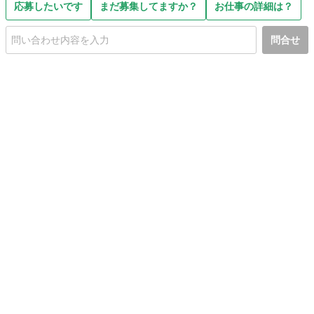
応募したいです
まだ募集してますか？
お仕事の詳細は？
問合せ
初めての方へ
利用規約
プライバシーポリシー
プライバシー・ステートメント
健全化に資する運用方針
お問い合わせ
運営会社
サイトマップ
ご利用ガイド
フリーワードで探す
PC版で表示
都道府県選択
特定商取引法の表示
利用者情報の外部送信について
© 2011-
2026
Jmty, Inc.