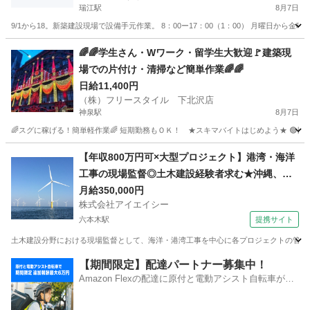
瑞江駅
8月7日
9/1から18。新築建設現場で設備手元作業。 8：00ー17：00（1：00） 月曜日か
東京
江戸川区
瑞江駅
その他
給料
🌈🌈学生さん・Wワーク・留学生大歓迎🚩建築現
場での片付け・清掃など簡単作業🌈🌈
日給11,400円
（株）フリースタイル 下北沢店
神泉駅
8月7日
🌈スグに稼げる！簡単軽作業🌈 短期勤務もＯＫ！ ★スキマバイトはじめよう★ 🟢日勤/日給1
東京
渋谷区
神泉駅
建築
留学生
【年収800万円可×大型プロジェクト】港湾・海洋
工事の現場監督◎土木建設経験者求む★沖縄、東
京、横浜、福島、秋田で活躍のチャンス
月給350,000円
株式会社アイエイシー
六本木駅
提携サイト
土木建設分野における現場監督として、海洋・港湾工事を中心に各プロジェクトの管理業務
東京
六本木駅
その他
【期間限定】配達パートナー募集中！
Amazon Flexの配達に原付と電動アシスト自転車が登
場！