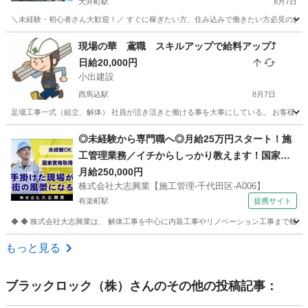
大井町駅
8月7日
＼未経験・初心者さん大歓迎！／ すぐに稼ぎたい方、住み込みで働きたい方必見のお仕事です
東京
品川区
大井町駅
その他
住み込み
現場の華 鳶職 スキルアップで給料アップ⤴️
日給20,000円
小出建設
西馬込駅
8月7日
足場工事一式（組立、解体） 社員が活き活きと働ける事を大事にしている。 お客様、また
東京
大田区
西馬込駅
鳶職
足場
◎未経験から専門職へ◎月給25万円スタート！施
工管理業務／イチからしっかり教えます！国家資
格取得支援あり！ 株式会社大志興業【施工管理-千
月給250,000円
株式会社大志興業【施工管理-千代田区-A006】
代田区-A006】 建築・造園スタッフ
有楽町駅
提携サイト
◆ ◆ 株式会社大志興業は、 解体工事を中心に内装工事やリノベーション工事まで幅広く
東京
千代田区
有楽町駅
その他
もっと見る
ブラックロック（株）
さんのその他の投稿記事：