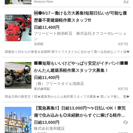
Amazon Now
Ad
🆘🟢8/17～働ける方大募集❗短期日払いが可能な履
歴書不要建築軽作業スタッフ❗❗
日給11,400円
フリービート錦糸町店 株式会社タフコーポレーショ
ン
浅草駅
8月7日
🟨最短１日からの単発＆短期🆗 🟨ライフスタイルに合わせて選べる自由なシフト😃 
東京
世田谷区
浅草駅
その他
スタッフ
🟦🟫短期もいいけどやっぱり安定がイチバン!!🟦🟫
かんたん建築系軽作業スタッフ大募集！
日給11,400円
（株）フリースタイル池袋店
東武練馬駅
8月7日
🟨金欠時の救世主！🟨★建築系かんたん軽作業スタッフ大募集★ 🟨ノルマ無し、勤務地多数、
東京
千代田区
東武練馬駅
その他
スタッフ
【緊急募集‼️】日給13,000円〜✨日払いOK！寮完
備で住み込みも◎未経験からすぐに稼げる軽作
業！
日給13,000円
株式会社進和建設