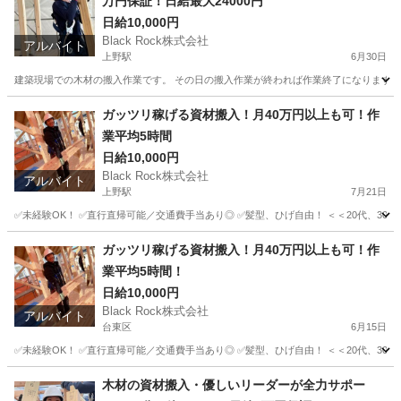
万円保証！日給最大24000円
日給10,000円
Black Rock株式会社
アルバイト
上野駅
6月30日
建築現場での木材の搬入作業です。 その日の搬入作業が終われば作業終了になります。 
東京
台東区
上野駅
その他
スタッフ
ガッツリ稼げる資材搬入！月40万円以上も可！作
業平均5時間
日給10,000円
Black Rock株式会社
アルバイト
上野駅
7月21日
✅未経験OK！ ✅直行直帰可能／交通費手当あり◎ ✅髪型、ひげ自由！ ＜＜20代、30
東京
台東区
上野駅
その他
建築現場
ガッツリ稼げる資材搬入！月40万円以上も可！作
業平均5時間！
日給10,000円
Black Rock株式会社
アルバイト
台東区
6月15日
✅未経験OK！ ✅直行直帰可能／交通費手当あり◎ ✅髪型、ひげ自由！ ＜＜20代、30
東京
台東区
その他
建築現場
木材の資材搬入・優しいリーダーが全力サポー