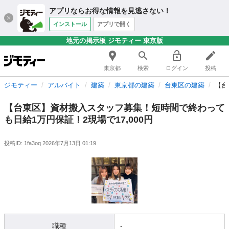
アプリならお得な情報を見逃さない！
インストール
アプリで開く
地元の掲示板 ジモティー 東京版
東京都
検索
ログイン
投稿
ジモティー
アルバイト
建築
東京都の建築
台東区の建築
【台
【台東区】資材搬入スタッフ募集！短時間で終わって
も日給1万円保証！2現場で17,000円
投稿ID: 1fa3oq
2026年7月13日 01:19
職種
-