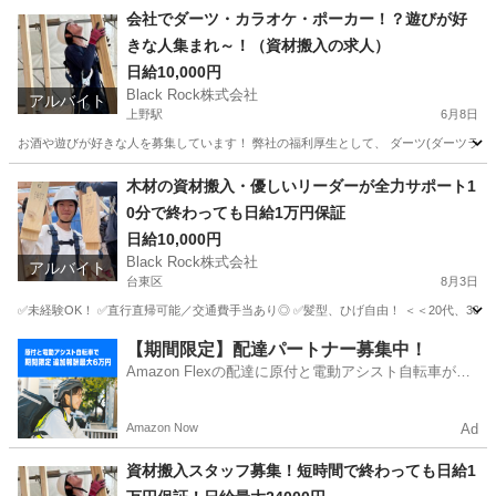
会社でダーツ・カラオケ・ポーカー！？遊びが好
きな人集まれ～！（資材搬入の求人）
日給10,000円
Black Rock株式会社
アルバイト
上野駅
6月8日
お酒や遊びが好きな人を募集しています！ 弊社の福利厚生として、 ダーツ(ダーツライブ2
東京
台東区
上野駅
その他
ポーカー
木材の資材搬入・優しいリーダーが全力サポート1
0分で終わっても日給1万円保証
日給10,000円
Black Rock株式会社
アルバイト
台東区
8月3日
✅未経験OK！ ✅直行直帰可能／交通費手当あり◎ ✅髪型、ひげ自由！ ＜＜20代、30
東京
台東区
その他
建築現場
【期間限定】配達パートナー募集中！
Amazon Flexの配達に原付と電動アシスト自転車が登
場！
Amazon Now
Ad
資材搬入スタッフ募集！短時間で終わっても日給1