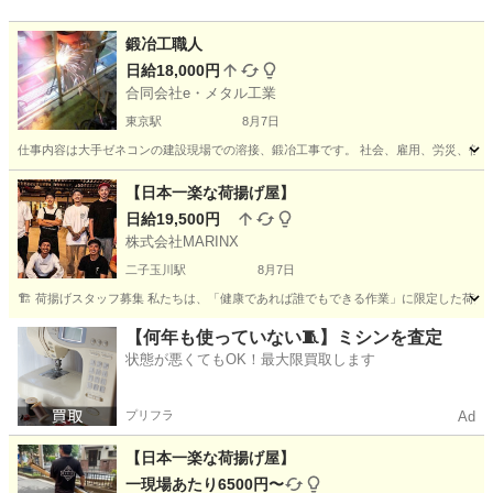
鍛冶工職人
日給18,000円
合同会社e・メタル工業
東京駅
8月7日
仕事内容は大手ゼネコンの建設現場での溶接、鍛冶工事です。 社会、雇用、労災、任意労
東京
中央区
東京駅
加工
鍛冶
【日本一楽な荷揚げ屋】
日給19,500円
株式会社MARINX
二子玉川駅
8月7日
🏗️ 荷揚げスタッフ募集 私たちは、「健康であれば誰でもできる作業」に限定した荷揚
東京
世田谷区
二子玉川駅
その他
スタッフ
【何年も使っていない🧵】ミシンを査定
状態が悪くてもOK！最大限買取します
プリフラ
Ad
【日本一楽な荷揚げ屋】
一現場あたり6500円〜