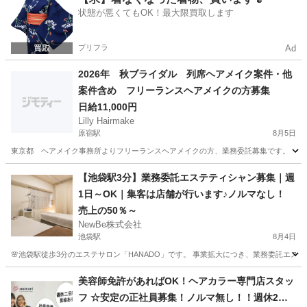
状態が悪くてもOK！最大限買取します
プリフラ
Ad
2026年 秋ブライダル 列席ヘアメイク案件・他
案件含め フリーランスヘアメイクの方募集
日給11,000円
Lilly Hairmake
原宿駅
8月5日
東京都 ヘアメイク事務所よりフリーランスヘアメイクの方、業務委託募集です。 【募集案
東京
渋谷区
原宿駅
美容師
【池袋駅3分】業務委託エステティシャン募集｜週
1日～OK｜集客は店舗が行います♪ノルマなし！
売上の50％～
NewBe株式会社
池袋駅
8月4日
🌸池袋駅徒歩3分のエステサロン「HANADO」です。 事業拡大につき、業務委託エステティシャンを募集します。
東京
豊島区
池袋駅
エステ
業務委託
美容師免許があればOK！ヘアカラー専門店スタッ
フ ☆安定の正社員募集！ノルマ無し！！週休2