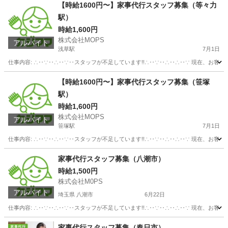
東京
葛飾区
その他
スタッフ
【時給1600円〜】家事代行スタッフ募集（等々力
駅）
時給1,600円
株式会社MOPS
アルバイト
浅草駅
7月1日
仕事内容: ∴‥∵‥∴‥∵‥スタッフが不足しています!!∴‥∵‥∴‥∴‥∵ 現在、お客
東京
台東区
浅草駅
ホームヘルパー
スタッフ
【時給1600円〜】家事代行スタッフ募集（笹塚
駅）
時給1,600円
株式会社MOPS
アルバイト
笹塚駅
7月1日
仕事内容: ∴‥∵‥∴‥∵‥スタッフが不足しています!!∴‥∵‥∴‥∴‥∵ 現在、お客
東京
渋谷区
笹塚駅
ホームヘルパー
スタッフ
家事代行スタッフ募集（八潮市）
時給1,500円
株式会社M0PS
アルバイト
埼玉県 八潮市
6月22日
仕事内容: ∴‥∵‥∴‥∵‥スタッフが不足しています!!∴‥∵‥∴‥∴‥∵ 現在、お客
埼玉
八潮市
ホームヘルパー
スタッフ
家事代行スタッフ募集（春日市）