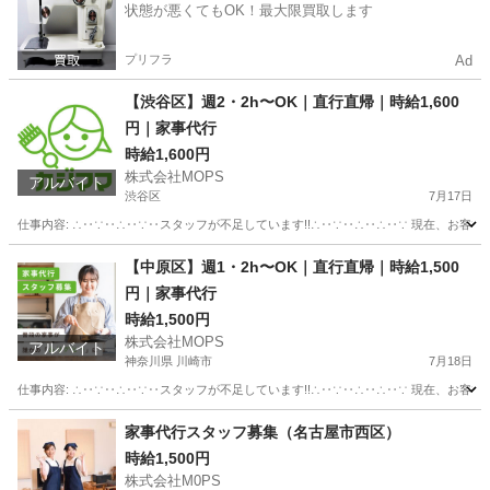
状態が悪くてもOK！最大限買取します
プリフラ
Ad
【渋谷区】週2・2h〜OK｜直行直帰｜時給1,600
円｜家事代行
時給1,600円
株式会社MOPS
アルバイト
渋谷区
7月17日
仕事内容: ∴‥∵‥∴‥∵‥スタッフが不足しています!!∴‥∵‥∴‥∴‥∵ 現在、お客
東京
渋谷区
飲食
時給
【中原区】週1・2h〜OK｜直行直帰｜時給1,500
円｜家事代行
時給1,500円
株式会社MOPS
アルバイト
神奈川県 川崎市
7月18日
仕事内容: ∴‥∵‥∴‥∵‥スタッフが不足しています!!∴‥∵‥∴‥∴‥∵ 現在、お客
神奈川
川崎市
介護
時給
家事代行スタッフ募集（名古屋市西区）
時給1,500円
株式会社M0PS