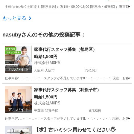
主婦(夫)の働くを応援！ [勤務日数]： 週1日~ 09:00~18:00 [勤務地・最寄駅]： 東
東京
世田谷区
美容師
もっと見る
nasuby
さんのその他の投稿記事：
家事代行スタッフ募集（都島区）
時給1,500円
株式会社M0PS
アルバイト
大阪府 大阪市
7月16日
仕事内容: ∴‥∵‥∴‥∵‥スタッフが不足しています!!∴‥∵‥∴‥∴‥∵ 現在、お客
大阪
大阪市
ホームヘルパー
スタッフ
家事代行スタッフ募集（我孫子市）
時給1,500円
株式会社M0PS
アルバイト
千葉県 我孫子駅
6月23日
仕事内容: ∴‥∵‥∴‥∵‥スタッフが不足しています!!∴‥∵‥∴‥∴‥∵ 現在、お客
千葉
我孫子市
我孫子駅
その他
スタッフ
【求】古いミシン買わせてください🖐️