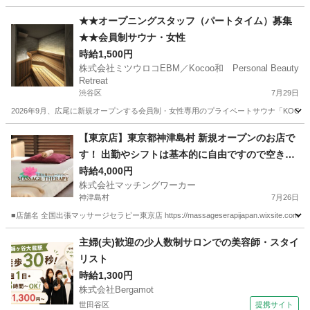
東京
新宿区
美容師
美容室
★★オープニングスタッフ（パートタイム）募集
★★会員制サウナ・女性
時給1,500円
株式会社ミツウロコEBM／Kocoo和 Personal Beauty
Retreat
渋谷区
7月29日
2026年9月、広尾に新規オープンする会員制・女性専用のプライベートサウナ「KOC
東京
渋谷区
その他
オープニング
【東京店】東京都神津島村 新規オープンのお店で
す！ 出勤やシフトは基本的に自由ですので空き時
間を有効活用できるお仕事です。 また、店舗や事
時給4,000円
株式会社マッチングワーカー
務所に出勤する必要がありません。 お仕事道具さ
神津島村
7月26日
え有ればご自身の居場所からいつでもスタートで
■店舗名 全国出張マッサージセラピー東京店 https://massageserapijapan.wixsite
きるお仕事です。 ご自宅で待機も可能です！
東京
神津島村
マッサージ
居場所
主婦(夫)歓迎の少人数制サロンでの美容師・スタイ
リスト
時給1,300円
株式会社Bergamot
世田谷区
提携サイト