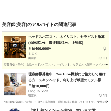
美容師(美容)のアルバイトの関連記事
ヘッドスパ二スト、ネイリスト、セラピスト急募
(両国駅1分、御徒町駅1分、上野駅)
月給400,000円
ミロク
両国駅
8月6日
応募資格・条件】 女性ヘッドスパ二スト、ネイリスト、セラピスト急募 ヘッドスパ、ネイ
東京
墨田区
両国駅
リラクゼーション
業務委託
理容師様募集中 YouTube撮影にご協力して頂け
る方 スキンヘッド、刈り上げ希望のモデル様が
います。
日給10,000円
Long To Short
荻窪駅
8月6日
YouTube投稿にご協力して頂ける理容師様、理容室様を募集しております。 女性の変身
東京
台東区
荻窪駅
美容師
【求】着なくなった着物、買います👘