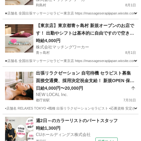
務所に出勤する必要がありません。 お仕事道具さ
利島村
8月1日
え有ればご自身の居場所からいつでもスタートで
■店舗名 全国出張マッサージセラピー東京店 https://massageserapijapan.wixsite
きるお仕事です。 ご自宅で待機も可能です！
東京
利島村
マッサージ
居場所
【東京店】東京都青ヶ島村 新規オープンのお店で
す！ 出勤やシフトは基本的に自由ですので空き時
間を有効活用できるお仕事です。 また、店舗や事
時給4,000円
株式会社マッチングワーカー
務所に出勤する必要がありません。 お仕事道具さ
青ヶ島村
8月1日
え有ればご自身の居場所からいつでもスタートで
■店舗名 全国出張マッサージセラピー東京店 https://massageserapijapan.wixsite
きるお仕事です。 ご自宅で待機も可能です！
東京
青ヶ島村
マッサージ
居場所
出張リラクゼーション 自宅待機 セラピスト募集
面接交通費、採用決定祝金支給！ 新規OPEN 保証
給あり 日払い 副業
日給4,000円〜20,000円
NEW LOCAL Inc.
都庁前駅
7月31日
▪️店舗名 RELAXES TOKYO ▪️職種 出張リラクゼーションセラピスト ▪️応募資格
東京
新宿区
都庁前駅
セラピスト
都内
週2日～のカラーリストのパートスタッフ
時給1,300円
CUホールディングス株式会社