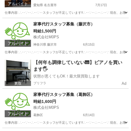
アルバイト
愛知県 名古屋市
7月17日
仕事内容: ∴‥∵‥∴‥∵‥スタッフが不足しています!!∴‥∵‥∴‥∴‥∵ 現在、お客
愛知
名古屋市
ホームヘルパー
スタッフ
家事代行スタッフ募集（藤沢市）
時給1,500円
株式会社M0PS
アルバイト
神奈川県 藤沢市
6月15日
仕事内容: ∴‥∵‥∴‥∵‥スタッフが不足しています!!∴‥∵‥∴‥∴‥∵ 現在、お客
神奈川
藤沢市
その他
スタッフ
【何年も調律していない🎹】ピアノを買い
ます🖐️
状態が悪くてもOK！最大限買取します
プリフラ
Ad
家事代行スタッフ募集（葛飾区）
時給1,600円
株式会社M0PS
アルバイト
葛飾区
6月14日
仕事内容: ∴‥∵‥∴‥∵‥スタッフが不足しています!!∴‥∵‥∴‥∴‥∵ 現在、お客