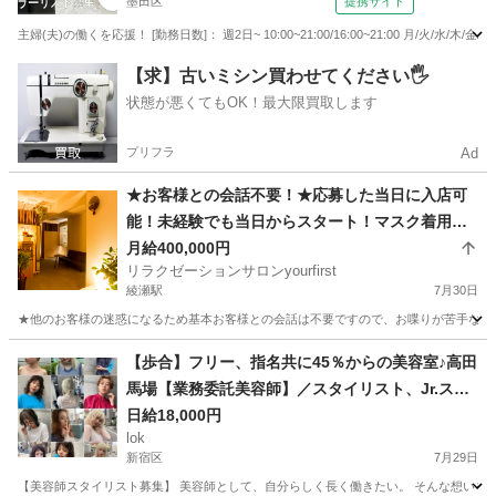
墨田区
提携サイト
主婦(夫)の働くを応援！ [勤務日数]： 週2日~ 10:00~21:00/16:00~21:00 月/火/水/
東京
墨田区
美容師
【求】古いミシン買わせてください🖐️
状態が悪くてもOK！最大限買取します
プリフラ
Ad
★お客様との会話不要！★応募した当日に入店可
能！未経験でも当日からスタート！マスク着用必
須で安心！
月給400,000円
リラクゼーションサロンyourfirst
綾瀬駅
7月30日
★他のお客様の迷惑になるため基本お客様との会話は不要ですので、お喋りが苦手な方に
東京
足立区
綾瀬駅
リラクゼーション
スタッフ
【歩合】フリー、指名共に45％からの美容室♪高田
馬場【業務委託美容師】／スタイリスト、Jr.スタ
イリスト募集
日給18,000円
lok
新宿区
7月29日
【美容師スタイリスト募集】 美容師として、自分らしく長く働きたい。 そんな想いを大