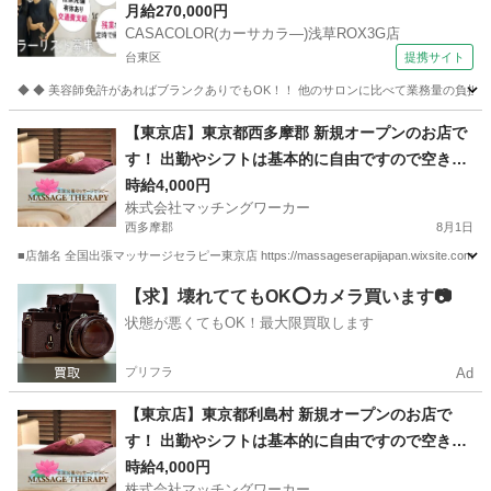
日！自動化技術で安心の設備環境♪ CASACOLOR
月給270,000円
CASACOLOR(カーサカラ―)浅草ROX3G店
(カーサカラ―)浅草ROX3G店 美容師
台東区
提携サイト
◆ ◆ 美容師免許があればブランクありでもOK！！ 他のサロンに比べて業務量の負担も
東京
台東区
美容師
【東京店】東京都西多摩郡 新規オープンのお店で
す！ 出勤やシフトは基本的に自由ですので空き時
間を有効活用できるお仕事です。 また、店舗や事
時給4,000円
株式会社マッチングワーカー
務所に出勤する必要がありません。 お仕事道具さ
西多摩郡
8月1日
え有ればご自身の居場所からいつでもスタートで
■店舗名 全国出張マッサージセラピー東京店 https://massageserapijapan.wixsite
きるお仕事です。 ご自宅で待機も可能です！
東京
西多摩郡
マッサージ
居場所
【求】壊れててもOK⭕️カメラ買います📷
状態が悪くてもOK！最大限買取します
プリフラ
Ad
【東京店】東京都利島村 新規オープンのお店で
す！ 出勤やシフトは基本的に自由ですので空き時
間を有効活用できるお仕事です。 また、店舗や事
時給4,000円
株式会社マッチングワーカー