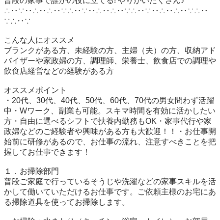
普段の家事で誰かの役に立てる! やりがいたくさん♪

∴‥∵‥∴‥∴‥∵∴‥∵‥∴‥∴‥∵∴‥∵‥∴‥∴‥∵∴‥
∵∴‥∵

こんな人にオススメ

ブランクがある方、未経験の方、主婦（夫）の方、収納アド
バイザーや家政婦の方、調理師、栄養士、飲食店での調理や
飲食店経営などの経験がある方

オススメポイント

・20代、30代、40代、50代、60代、70代の男女問わず活躍
中・Wワーク、副業も可能。スキマ時間を有効に活かしたい
方・自由に選べるシフトで扶養内勤務もOK・家事代行や家
政婦などのご経験者や興味がある方も大歓迎！！・お仕事開
始前に研修があるので、お仕事の流れ、注意すべきことを把
握してお仕事できます！

１．お掃除部門

普段ご家庭で行っているそうじや洗濯などの家事スキルを活
かして働いていただけるお仕事です。ご依頼主様のお宅にあ
る掃除道具を使ってお掃除します。
