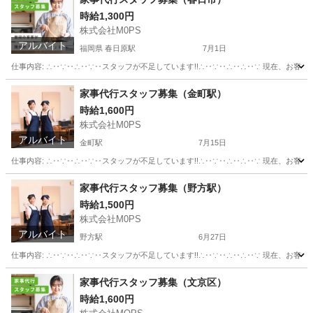
時給1,300円
株式会社M0PS
アルバイト
福岡県 春日原駅
7月1日
仕事内容: ∴‥∵‥∴‥∵‥スタッフが不足しています!!∴‥∵‥∴‥∴‥∵ 現在、お客
福岡
春日市
春日原駅
その他
スタッフ
家事代行スタッフ募集（金町駅）
時給1,600円
株式会社M0PS
アルバイト
金町駅
7月15日
仕事内容: ∴‥∵‥∴‥∵‥スタッフが不足しています!!∴‥∵‥∴‥∴‥∵ 現在、お客
東京
葛飾区
金町駅
その他
スタッフ
家事代行スタッフ募集（野方駅）
時給1,500円
株式会社M0PS
アルバイト
野方駅
6月27日
仕事内容: ∴‥∵‥∴‥∵‥スタッフが不足しています!!∴‥∵‥∴‥∴‥∵ 現在、お客
東京
中野区
野方駅
その他
スタッフ
家事代行スタッフ募集（文京区）
時給1,600円