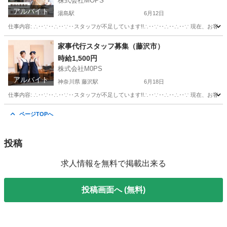
株式会社MOPS
アルバイト
湯島駅
6月12日
仕事内容: ∴‥∵‥∴‥∵‥スタッフが不足しています!!∴‥∵‥∴‥∴‥∵ 現在、お客
東京
文京区
湯島駅
その他
スタッフ
家事代行スタッフ募集（藤沢市）
時給1,500円
株式会社M0PS
アルバイト
神奈川県 藤沢駅
6月18日
仕事内容: ∴‥∵‥∴‥∵‥スタッフが不足しています!!∴‥∵‥∴‥∴‥∵ 現在、お客
神奈川
藤沢市
藤沢駅
その他
スタッフ
ページTOPへ
投稿
求人情報を無料で掲載出来る
投稿画面へ (無料)