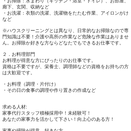
・お掃除：水まわり（キッチン・浴室・トイレ）、お部屋、
廊下、玄関、収納など

・お洗濯：衣類の洗濯、洗濯物をたたむ作業、アイロンがけ
など

※ハウスクリーニングとは異なり、日常的なお掃除なので専
門知識は不要！介護や高所の作業など危険な作業はありませ
ん。お掃除か好きな方ならどなたでもできるお仕事です。

２．お料理部門

お料理が得意な方にぴったりのお仕事です。

資格は不要ですが、栄養士、調理師などの資格をお持ちの方
は大歓迎です。

・お料理（調理・片付け）

・その日の食事の調理や作り置きの作成など

求める人材:

家事代行スタッフ積極採用中！未経験可！

あなたの家事力を活かして下さい！向上心のある方！

家事や掃除が得意、好きな方
