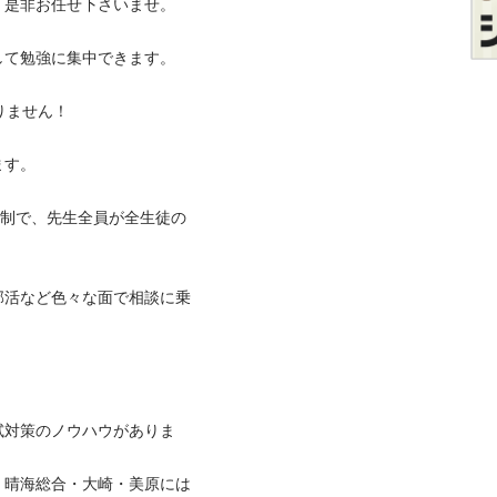
非お任せ下さいませ。

勉強に集中できます。

せん！



体制で、先生全員が全生徒の
部活など色々な面で相談に乗
試対策のノウハウがありま
・晴海総合・大崎・美原には