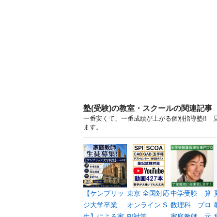
塾(受験)の教室・スクールの関連記事
一番安くて、一番成績が上がる個別指導塾!! 見
ます。
【ケンブリッ
東京 全国対応
中学受験 算
ジ大学卒業
オンライン S
数理科 プロ
生】による家
PI対策...
家庭教師 元