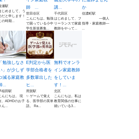
綾瀬駅
師 ...
講...
か
はじめまして、う
世田谷区
千代田区
信濃町駅
めだと申します！
こんにちは。勉強
はじめまして、フ
―個人
この時期...
で困っている小中
リーランスで家庭
指導・家庭教師―
学生新規募集...
教師をやって...
...
「勉強しなさ
E判定から医
無料でオンラ
い」が少しず
学部合格者を
イン家庭教師
つ減る家庭教
多数輩出した
をしていま
師...
ヒ...
す！...
早稲田駅
用賀駅
北区
こんにちは。 現
✨ ゲームで覚え
こんにちは。私は
在、ADHDのお子
る、医学部の英単
教育関係の仕事に
さん...
語。 Ra...
就いている3...