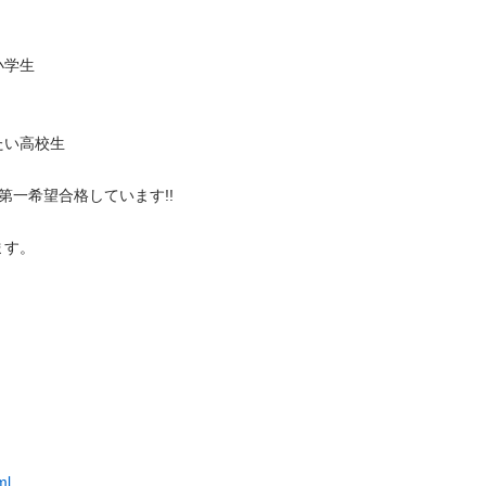
生

校生

一希望合格しています!!



ml