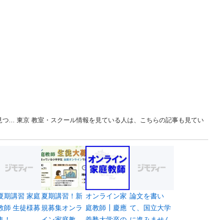
つ... 東京 教室・スクール情報を見ている人は、こちらの記事も見てい
夏期講習 家庭
夏期講習！新
オンライン家
論文を書い
教師 生徒様募
規募集オンラ
庭教師┃慶應
て、国立大学
集！
イン家庭教
義塾大学卒の
に進みません