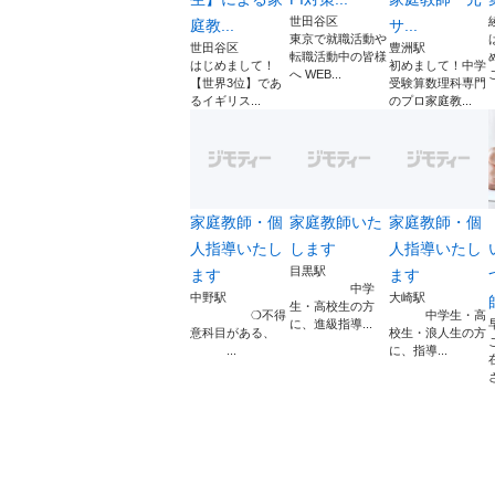
世田谷区
庭教...
サ...
東京で就職活動や
世田谷区
豊洲駅
転職活動中の皆様
はじめまして！
初めまして！中学
へ WEB...
【世界3位】であ
受験算数理科専門
るイギリス...
のプロ家庭教...
家庭教師・個
家庭教師いた
家庭教師・個
人指導いたし
します
人指導いたし
目黒駅
ます
ます
中学
中野駅
大崎駅
生・高校生の方
❍不得
中学生・高
に、進級指導...
意科目がある、
校生・浪人生の方
...
に、指導...