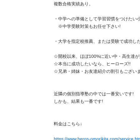
複数合格実績あり。

・中学への準備として学習習慣をつけたい小学
　※中学受験対策もお任せ下さい!

・大学を指定校推薦、または受験で成功したい高
☆開校以来、ほぼ100%に近い中・高生達が第
☆本当に成功したいなら、ヒーローズ!!

☆兄弟・姉妹・お友達紹介の割引もございます。
近隣の個別指導塾の中では一番安いです!

しかも、結果も一番です!

料金はこちら↓

https://www.heros-omorikita.com/service.ht