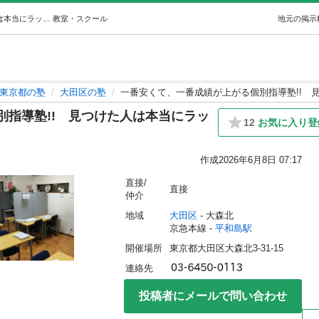
一番安くて、一番成績が上がる個別指導塾!!見つけた人は本当にラッキー!! おすすめ (イチバンヤスイ) 平和島の塾の生徒募集・教室・スクールの広告掲示板｜ジモティー
教室・スクール
地元の掲示
東京都の塾
大田区の塾
一番安くて、一番成績が上がる個別指導塾!! 
別指導塾!! 見つけた人は本当にラッ
12
お気に入り登
作成
2026年6月8日 07:17
直接/
直接
仲介
地域
大田区
 - 大森北
京急本線 - 
平和島駅
開催場所
東京都大田区大森北3-31-15
連絡先
投稿者にメールで問い合わせ