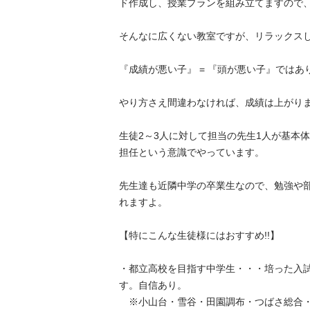
ド作成し、授業プランを組み立てますので、是
そんなに広くない教室ですが、リラックスして
『成績が悪い子』 = 『頭が悪い子』ではありま
やり方さえ間違わなければ、成績は上がります。
生徒2～3人に対して担当の先生1人が基本
担任という意識でやっています。

先生達も近隣中学の卒業生なので、勉強や
れますよ。

【特にこんな生徒様にはおすすめ!!】

・都立高校を目指す中学生・・・培った入
す。自信あり。

　※小山台・雪谷・田園調布・つばさ総合