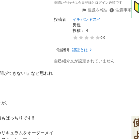
※問い合わせは会員登録とログイン必須です
違反を報告
注意事項
投稿者
イチバンヤスイ
男性
投稿： 
4
0.0
認証とは
電話番号
自己紹介文が設定されていません
問ができない!』など思われ


っちりです!!

カリキュラムをオーダーメイ