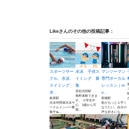
Like
さんのその他の投稿記事：
スポーツサー
水泳 子供ス
マンツーマン
クル、水泳、
イミング 募
専門ボーカル
スイミング、
集
レッスン｜m
若松河田駅
水...
u...
無料体験できま
銀座駅
新橋駅
す。 小学生中
水泳仲間😆水泳サ
歌がもっと上手く
心 3歳から可
ークルメンバー募
なりたい。自分の
能...
集中🏊‍...
声を好きにな...