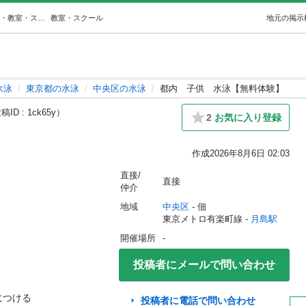
都内子供水泳【無料体験】 (Like) 月島の水泳の生徒募集・教室・スクールの広告掲示板｜ジモティー
教室・スクール
地元の掲示
水泳
東京都の水泳
中央区の水泳
都内 子供 水泳【無料体験】
ID : 1ck65y）
2
お気に入り登録
作成
2026年8月6日 02:03
直接/
直接
仲介
地域
中央区
 - 佃
東京メトロ有楽町線 - 
月島駅
開催場所
-
投稿者にメールで問い合わせ
つける

投稿者に電話で問い合わせ