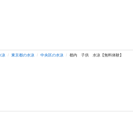
水泳
東京都の水泳
中央区の水泳
都内 子供 水泳【無料体験】
バシーポリシー
プライバシー・ステートメント
健全化に資する運用