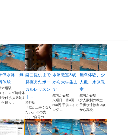
子供水泳 無
楽曲提供まで
水泳教室3歳
無料体験、少
料体験
見据えたボー
から大学生ま
人数、水泳教
新木場駅
カルレッスン
で
室
スイミング無料体
雑司が谷駅
雑司が谷駅
｜...
験受付 少人数制1
火曜日 月4回 7
少人数制の教室
から最大...
渋谷駅
500円 子供スイミ
子供水泳教室 3歳
「歌が上手くなり
ング ...
から高校...
たい」 その先
に、 “自分の...