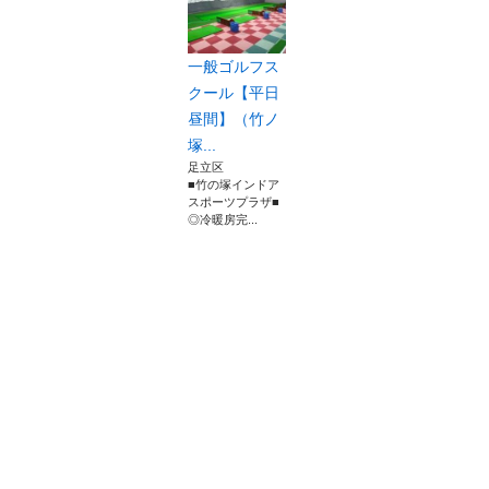
一般ゴルフス
クール【平日
昼間】（竹ノ
塚...
足立区
■竹の塚インドア
スポーツプラザ■
◎冷暖房完...