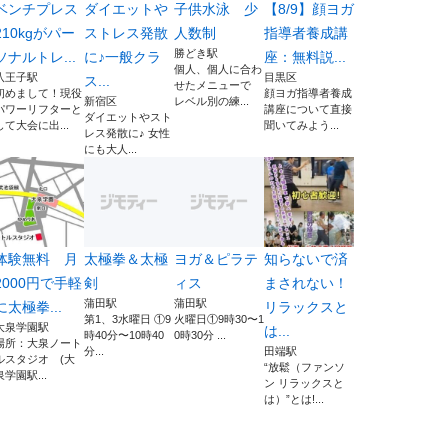
ベンチプレス
ダイエットや
子供水泳 少
【8/9】顔ヨガ
210kgがパー
ストレス発散
人数制
指導者養成講
勝どき駅
ソナルトレ...
に♪一般クラ
座：無料説...
個人、個人に合わ
八王子駅
目黒区
ス...
せたメニューで
初めまして！現役
顔ヨガ指導者養成
新宿区
レベル別の練...
パワーリフターと
講座について直接
ダイエットやスト
して大会に出...
聞いてみよう...
レス発散に♪ 女性
にも大人...
体験無料 月
太極拳＆太極
ヨガ＆ピラテ
知らないで済
2000円で手軽
剣
ィス
まされない！
蒲田駅
蒲田駅
に太極拳...
リラックスと
第1、3水曜日 ①9
火曜日①9時30〜1
大泉学園駅
は...
時40分〜10時40
0時30分 ...
場所：大泉ノート
分...
田端駅
ルスタジオ (大
“放鬆（ファンソ
泉学園駅...
ン リラックスと
は）”とは!...