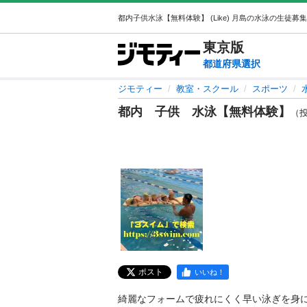
東京
版
都道府県選択
ジモティー
教室・スクール
スポーツ
都内 子供 水泳【無料体験】
（投稿
ポスト
いいね！
綺麗なフォームで疲れにくく早い泳ぎを身に