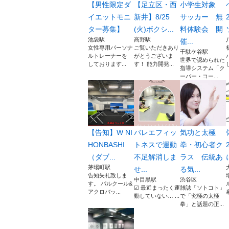
【男性限定ダ
【足立区・西
小学生対象
イエットモニ
新井】8/25
サッカー 無
ター募集】
(火)ボクシ...
料体験会 開
池袋駅
高野駅
催...
女性専用パーソナ
ご覧いただきあり
千駄ケ谷駅
ルトレーナーを
がとうございま
世界で認められた
しております...
す！ 能力開発...
指導システム「ク
ーバー・コー...
【告知】W NI
バレエフィッ
気功と太極
HONBASHI
トネスで運動
拳・初心者ク
（ダブ...
不足解消しま
ラス 伝統あ
茅場町駅
せ...
る気...
告知失礼致しま
中目黒駅
渋谷区
す。 パルクール&
☑︎ 最近まったく運
雑誌「ソトコト」
アクロバッ...
動していない… ︎︎︎...
で「究極の太極
拳」と話題の正...