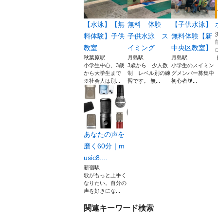
【水泳】【無
無料 体験
【子供水泳】
料体験】子供
子供水泳 ス
無料体験【新
教室
イミング
中央区教室】
秋葉原駅
月島駅
月島駅
小学生中心、3歳
3歳から 少人数
小学生のスイミン
から大学生まで
制 レベル別の練
グメンバー募集中
※社会人は別...
習です。 無...
初心者🔰...
あなたの声を
磨く60分｜m
usic8....
新宿駅
歌がもっと上手く
なりたい。自分の
声を好きにな...
関連キーワード検索