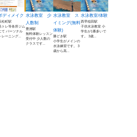
ボディメイク
水泳教室 少
水泳教室 ス
水泳教室/体験
浜松町駅
西早稲田駅
人数制
イミング(無料
筋トレ等各所ジム
子供水泳教室 小
豊洲駅
体験)
にて パーソナル
学生が1番多いで
無料体験レッスン
トレーニング...
勝どき駅
す。 3歳...
受付中 少人数の
小学生がメインの
クラスです...
水泳練習です。 3
歳から高...