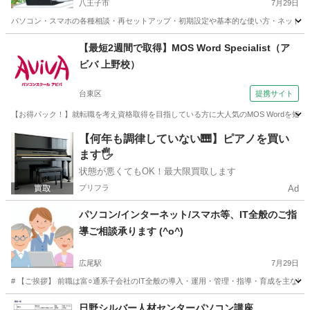
八王子市
7月29日
パソコン・スマホの各種相談・再セットアップ・初期設定や基本的な使い方・ネット接続
東京
八王子市
その他
【最短2週間で取得】MOS Word Specialist（ア
ビバ 上野校）
台東区
提携サイト
【お得パック！】就転職を考え資格取得を目指している方に大人気のMOS Wordを
東京
台東区
ワード
【何年も調律していない🎹】ピアノを買い
ます🖐️
状態が悪くてもOK！最大限買取します
プリフラ
Ad
パソコン/インターネット/スマホ等、IT全般のご指
導ご相談承ります (^o^)
広尾駅
7月29日
# 【ご挨拶】 前職は富○通系子会社のIT全般の導入・運用・管理・指導・育成を主な
東京
渋谷区
広尾駅
Windows総合
料金
日野シルバー人材センターパソコン講座