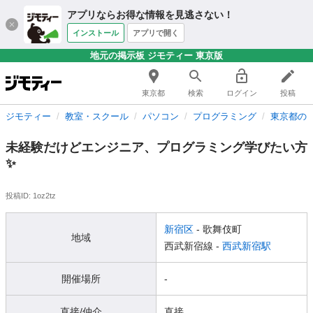
アプリならお得な情報を見逃さない！
インストール
アプリで開く
地元の掲示板 ジモティー 東京版
東京都
検索
ログイン
投稿
ジモティー
教室・スクール
パソコン
プログラミング
東京都の
未経験だけどエンジニア、プログラミング学びたい方
✨
投稿ID: 1oz2tz
新宿区
- 歌舞伎町
地域
西武新宿線 -
西武新宿駅
開催場所
-
直接/仲介
直接