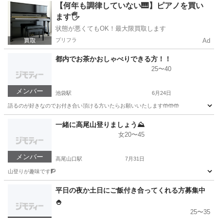
東京
新宿区
西武新宿駅
その他
募集中
【何年も調律していない🎹】ピアノを買い
ます🖐️
状態が悪くてもOK！最大限買取します
プリフラ
Ad
都内でお茶かおしゃべりできる方！！
25〜40
メンバー
池袋駅
6月24日
語るのが好きなのでお付き合い頂ける方いたらお願いいたします🤲🤲🤲
東京
豊島区
池袋駅
友達
一緒に高尾山登りましょう⛰️
女20〜45
メンバー
高尾山口駅
7月31日
山登りが趣味です🧗
東京
八王子市
高尾山口駅
登山
山登
平日の夜か土日にご飯付き合ってくれる方募集中
🍚
25〜35