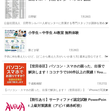
日野駅
7月28日
公益社団法人 日野市シルバー人材センターに所属する専門スタッフが講師を努めます。 講座開催日とお申し込み
東京
日野市
日野駅
その他
シルバー人材センター
小学生～中学生 AI教室 無料体験
勝どき駅
7月28日
子供にAIを教えたいけど、[どこから教えた方がいいか迷う方] 週末は安心できて、子供
東京
中央区
勝どき駅
パソコン
小学生
【世田谷区】パソコン・スマホの困った、出張で
解決します！ココナラで100件以上の実績！YouT
ubeチャンネル運営者！世田谷区
千歳船橋駅
7月27日
【パソコン・スマホの困った、出張で解決します！（世田谷区）】 「iPhoneの写真がい
東京
世田谷区
千歳船橋駅
Windows総合
ココナラ
【割引あり】サーティファイ認定試験 PowerPoin
t 上級対策講座（アビバ 錦糸町校）