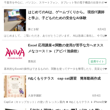
千葉市を中心に、パソコン、スマートフォン、タブレット等の電子機器の出張サポートを
東京
千代田区
秋葉原駅
Windows総合
千葉
千葉市
はじめてのAIは、ゲームづくりから。 現役IT講師
と学ぶ、子どものための安全なAI体験
Windows総合
タブレット
勝どき駅
8月4日
はじめまして。 ご覧いただき、ありがとうございます。 AIは急速に進化し、今では私
東京
中央区
勝どき駅
パソコン
子ども
Excel 応用講座≪関数の使用が苦手な方へオスス
メなコース！≫（アビバ 池袋校）
豊島区
提携サイト
基本的なExcelの操作はできるものの、関数を使ってデータを整理したり、見栄えや使い
東京
豊島区
エクセル
#ぬくもりテラス cap cat講習 簡単動画作成
大泉学園駅
8月4日
CapCut（キャップカット）の使い方 レッスン案内 🍀 #ぬくもりテラス 📱 iPhone対応
東京
練馬区
大泉学園駅
その他
レッスン