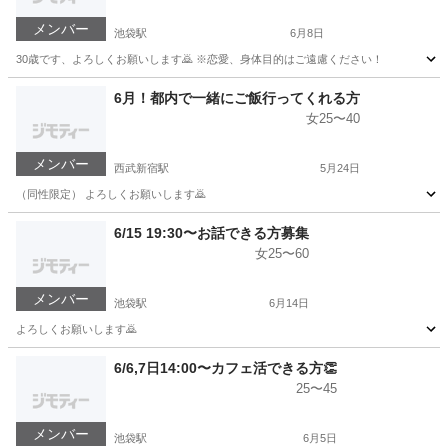
メンバー
池袋駅
6月8日
30歳です、よろしくお願いします🙇 ※恋愛、身体目的はご遠慮ください！
東京
豊島区
池袋駅
その他
6月！都内で一緒にご飯行ってくれる方
女25〜40
メンバー
西武新宿駅
5月24日
（同性限定） よろしくお願いします🙇
東京
新宿区
西武新宿駅
その他
都内
6/15 19:30〜お話できる方募集
女25〜60
メンバー
池袋駅
6月14日
よろしくお願いします🙇
東京
豊島区
池袋駅
その他
6/6,7日14:00〜カフェ活できる方👏
25〜45
メンバー
池袋駅
6月5日