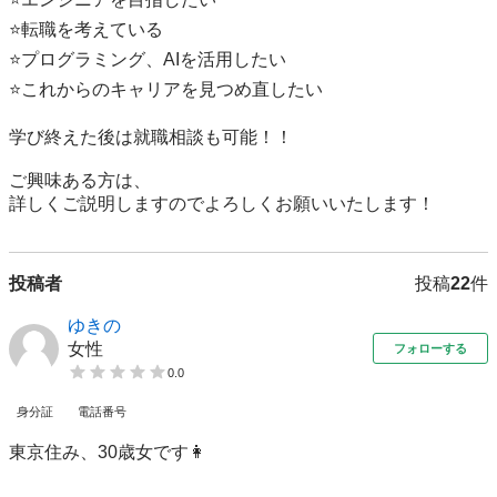
⭐️転職を考えている

⭐️プログラミング、AIを活用したい

⭐️これからのキャリアを見つめ直したい

学び終えた後は就職相談も可能！！

ご興味ある方は、

詳しくご説明しますのでよろしくお願いいたします！
投稿者
投稿
22
件
ゆきの
女性
フォローする
0.0
身分証
電話番号
東京住み、30歳女です👩