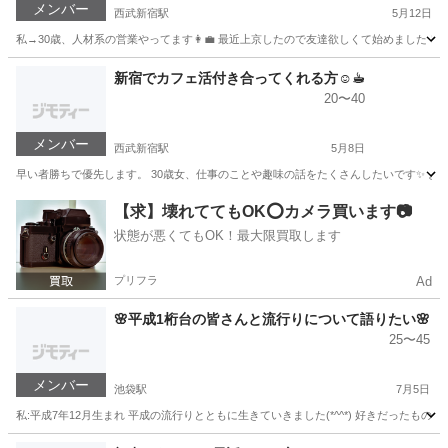
メンバー
西武新宿駅
5月12日
私→30歳、人材系の営業やってます👩‍💼 最近上京したので友達欲しくて始めました
東京
新宿区
西武新宿駅
その他
募集中
新宿でカフェ活付き合ってくれる方☺️☕︎
20〜40
メンバー
西武新宿駅
5月8日
早い者勝ちで優先します。 30歳女、仕事のことや趣味の話をたくさんしたいです✨ よ
東京
新宿区
西武新宿駅
その他
30歳
【求】壊れててもOK⭕️カメラ買います📷
状態が悪くてもOK！最大限買取します
プリフラ
Ad
🌸平成1桁台の皆さんと流行りについて語りたい🌸
25〜45
メンバー
池袋駅
7月5日
私:平成7年12月生まれ 平成の流行りとともに生きていきました(*^^*) 好きだったもの
東京
豊島区
池袋駅
ゲーム/アプリ