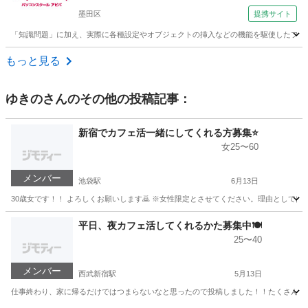
墨田区
提携サイト
「知識問題」に加え、実際に各種設定やオブジェクトの挿入などの機能を駆使したプレ
東京
墨田区
パワーポイント
もっと見る
ゆきの
さんのその他の投稿記事：
新宿でカフェ活一緒にしてくれる方募集⭐️
女25〜60
メンバー
池袋駅
6月13日
30歳女です！！ よろしくお願いします🙇 ※女性限定とさせてください。理由とし
東京
豊島区
池袋駅
その他
30歳
平日、夜カフェ活してくれるかた募集中🍽️
25〜40
メンバー
西武新宿駅
5月13日
仕事終わり、家に帰るだけではつまらないなと思ったので投稿しました！！たくさんお話し