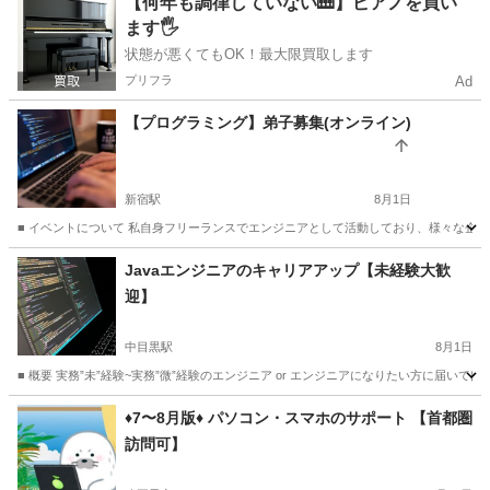
【何年も調律していない🎹】ピアノを買い
ます🖐️
状態が悪くてもOK！最大限買取します
プリフラ
Ad
【プログラミング】弟子募集(オンライン)
新宿駅
8月1日
■ イベントについて 私自身フリーランスでエンジニアとして活動しており、様々な企
東京
新宿区
新宿駅
プログラミング
オンライン
Javaエンジニアのキャリアアップ【未経験大歓
迎】
中目黒駅
8月1日
■ 概要 実務”未”経験~実務”微”経験のエンジニア or エンジニアになりたい方に届い
東京
渋谷区
中目黒駅
プログラミング
Java
♦️7〜8月版♦️ パソコン・スマホのサポート 【首都圏
訪問可】