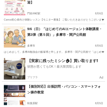
迎】
門前仲町駅
8月6日
Canva初心者向け体験レッスン【モニター募集】 ご覧いただきありがとうございます。 
東京
江東区
門前仲町駅
Webデザイナー
Canva
9/6（日）「はじめてのAIエージェント体験講座・
第3弾（第５回）」多摩市・関戸公民館
多摩市
8月6日
はじめまして。多摩AI勉強会の飯塚博と申します。 多摩市・関戸公民館で「はじめてのAI
東京
多摩市
その他
公民館
【実家に残ったミシン🏠】買い取ります❗️
状態が悪くてもOK！最大限買取します
プリフラ
Ad
【個別対応】出張訪問・パソコン・スマートフォ
ン操作教室
秋葉原駅
8月5日