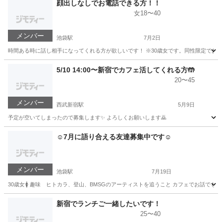
顔出しなしでお電話できる方！！
女18〜40
メンバー
池袋駅
7月2日
時間ある時に話し相手になってくれる方が欲しいです！ ※30歳女です。同性限定でお願
東京
豊島区
池袋駅
その他
顔出し
5/10 14:00〜新宿でカフェ活してくれる方🤲
20〜45
メンバー
西武新宿駅
5月9日
予定が空いてしまったので募集します✨ よろしくお願いします🙇
東京
新宿区
西武新宿駅
その他
☺️7月に語り合える友達募集中です☺️
メンバー
池袋駅
7月19日
30歳女🚺 趣味 ヒトカラ、登山、BMSGのアーティストを追うこと カフェでお話でも
東京
豊島区
池袋駅
友達
新宿でランチご一緒したいです！
25〜40