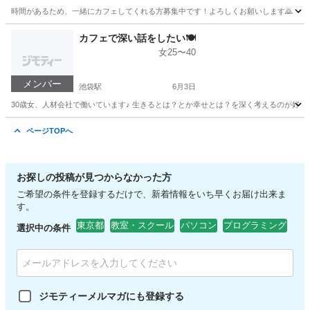
時間があるため、一緒にカフェしてくれる方募集中です！よろしくお願いします🙇
東京
豊島区
池袋駅
その他
カフェで深い話をしたい🍽️
女25〜40
メンバー
池袋駅
6月3日
30歳女、人材会社で働いています♪ 生きるとは？とか幸せとは？を深く考えるのが好きで
東京
豊島区
池袋駅
その他
ページTOPへ
お探しの投稿が見つからなかった方
ご希望の条件を登録するだけで、新着情報をいち早くお届け出来ま
す。
東京都
教室・スクール
パソコン
プログラミング
選択中の条件
ジモティーメルマガにも登録する