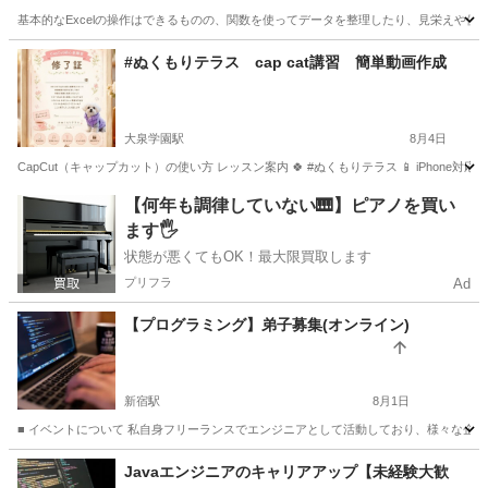
基本的なExcelの操作はできるものの、関数を使ってデータを整理したり、見栄えや使い
東京
豊島区
エクセル
#ぬくもりテラス cap cat講習 簡単動画作成
大泉学園駅
8月4日
CapCut（キャップカット）の使い方 レッスン案内 🍀 #ぬくもりテラス 📱 iPhone対応
東京
練馬区
大泉学園駅
その他
レッスン
【何年も調律していない🎹】ピアノを買い
ます🖐️
状態が悪くてもOK！最大限買取します
プリフラ
Ad
【プログラミング】弟子募集(オンライン)
新宿駅
8月1日
■ イベントについて 私自身フリーランスでエンジニアとして活動しており、様々な企
東京
新宿区
新宿駅
プログラミング
オンライン
Javaエンジニアのキャリアアップ【未経験大歓