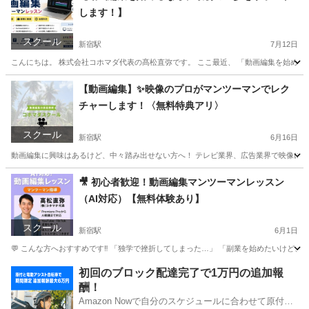
します！】
スクール
新宿駅
7月12日
こんにちは。 株式会社コホマダ代表の髙松直弥です。 ここ最近、 「動画編集を始めてみ
東京
新宿区
新宿駅
パソコン
動画編集
【動画編集】✨映像のプロがマンツーマンでレク
チャーします！〈無料特典アリ〉
スクール
新宿駅
6月16日
動画編集に興味はあるけど、中々踏み出せない方へ！ テレビ業界、広告業界で映像に携わっ
東京
新宿区
新宿駅
パソコン
動画編集
🎥 初心者歓迎！動画編集マンツーマンレッスン
（AI対応）【無料体験あり】
スクール
新宿駅
6月1日
💬 こんな方へおすすめです‼️ 「独学で挫折してしまった…」 「副業を始めたいけど、
東京
新宿区
新宿駅
パソコン
初回のブロック配達完了で1万円の追加報
酬！
Amazon Nowで自分のスケジュールに合わせて原付や