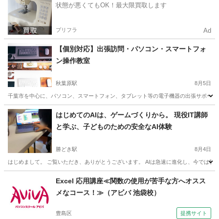
状態が悪くてもOK！最大限買取します
プリフラ
Ad
【個別対応】出張訪問・パソコン・スマートフォ
ン操作教室
秋葉原駅
8月5日
千葉市を中心に、パソコン、スマートフォン、タブレット等の電子機器の出張サポートを
東京
千代田区
秋葉原駅
Windows総合
千葉
千葉市
はじめてのAIは、ゲームづくりから。 現役IT講師
と学ぶ、子どものための安全なAI体験
Windows総合
タブレット
勝どき駅
8月4日
はじめまして。 ご覧いただき、ありがとうございます。 AIは急速に進化し、今では私
東京
中央区
勝どき駅
パソコン
子ども
Excel 応用講座≪関数の使用が苦手な方へオスス
メなコース！≫（アビバ 池袋校）
豊島区
提携サイト