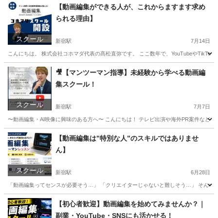
東京
新宿区
新宿駅
パソコン
【動画編集ができる人が、これからますます求め
られる理由】
スクール
新宿駅
7月14日
こんにちは。 株式会社コホマダ代表の髙松直弥です。 ここ数年で、YouTubeやTikTo
東京
新宿区
新宿駅
パソコン
🎥【マンツーマン指導】未経験から学べる動画編
集スクール！
スクール
新宿駅
7月7日
〜動画編集・AI映像に興味のある方へ〜 こんにちは！ テレビ出演や海外PR案件などを
東京
新宿区
新宿駅
パソコン
動画編集
【動画編集は”特別な人”のスキルではありませ
ん】
スクール
新宿駅
6月28日
「動画編集ってセンスが必要そう…」 「クリエイターじゃないと難しそう…」 そんなイメ
東京
新宿区
新宿駅
パソコン
【初心者歓迎】動画編集を始めてみませんか？｜
副業・YouTube・SNSにも活かせる！