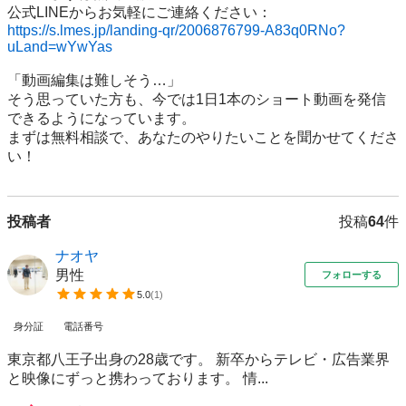
https://s.lmes.jp/landing-qr/2006876799-A83q0RNo?
uLand=wYwYas
「動画編集は難しそう…」  

そう思っていた方も、今では1日1本のショート動画を発信
できるようになっています。  

まずは無料相談で、あなたのやりたいことを聞かせてくださ
い！
投稿者
投稿
64
件
ナオヤ
男性
フォローする
5.0
(
1
)
身分証
電話番号
東京都八王子出身の28歳です。 新卒からテレビ・広告業界
と映像にずっと携わっております。 情...