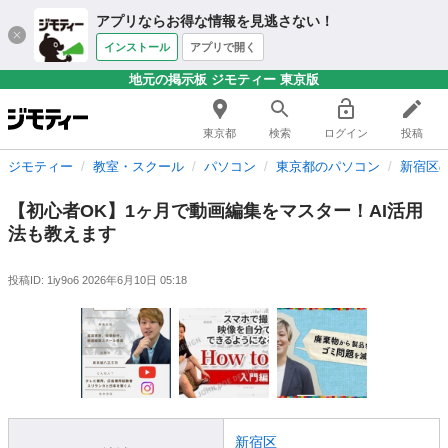
アプリならお得な情報を見逃さない！
インストール
アプリで開く
地元の掲示板 ジモティー 東京版
東京都
検索
ログイン
投稿
ジモティー
教室・スクール
パソコン
東京都のパソコン
新宿区
【初心者OK】1ヶ月で動画編集をマスター！AI活用
法も教えます
投稿ID: 1iy9o6
2026年6月10日 05:18
新宿区