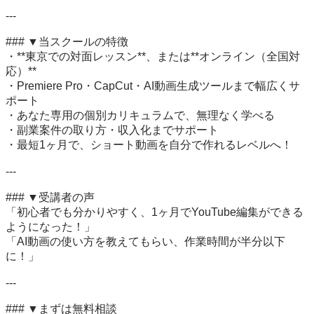
---

### ▼当スクールの特徴

・**東京での対面レッスン**、または**オンライン（全国対
応）**  

・Premiere Pro・CapCut・AI動画生成ツールまで幅広くサ
ポート  

・あなた専用の個別カリキュラムで、無理なく学べる  

・副業案件の取り方・収入化までサポート  

・最短1ヶ月で、ショート動画を自分で作れるレベルへ！

---

### ▼受講者の声

「初心者でも分かりやすく、1ヶ月でYouTube編集ができる
ようになった！」  

「AI動画の使い方を教えてもらい、作業時間が半分以下
に！」

---

### ▼まずは無料相談
