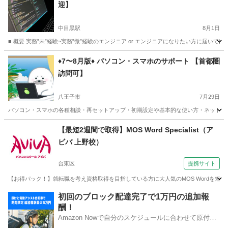
迎】
中目黒駅
8月1日
■ 概要 実務”未”経験~実務”微”経験のエンジニア or エンジニアになりたい方に届い
東京
渋谷区
中目黒駅
プログラミング
Java
♦️7〜8月版♦️ パソコン・スマホのサポート 【首都圏
訪問可】
八王子市
7月29日
パソコン・スマホの各種相談・再セットアップ・初期設定や基本的な使い方・ネット接続
東京
八王子市
その他
【最短2週間で取得】MOS Word Specialist（ア
ビバ 上野校）
台東区
提携サイト
【お得パック！】就転職を考え資格取得を目指している方に大人気のMOS Wordを
東京
台東区
ワード
初回のブロック配達完了で1万円の追加報
酬！
Amazon Nowで自分のスケジュールに合わせて原付や
電動アシスト自転車で配達し、報酬を獲得しましょ