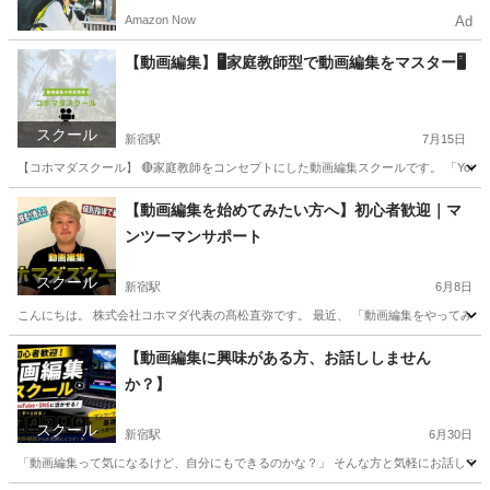
電動アシスト自転車で配達し、報酬を獲得しましょ
Amazon Now
Ad
う！
【動画編集】🖥家庭教師型で動画編集をマスター🖥
スクール
新宿駅
7月15日
【コホマダスクール】 🔴家庭教師をコンセプトにした動画編集スクールです。 「YouT
東京
新宿区
新宿駅
パソコン
動画編集
【動画編集を始めてみたい方へ】初心者歓迎｜マ
ンツーマンサポート
スクール
新宿駅
6月8日
こんにちは。 株式会社コホマダ代表の髙松直弥です。 最近、 「動画編集をやってみたい」 とい
東京
新宿区
新宿駅
パソコン
【動画編集に興味がある方、お話ししません
か？】
スクール
新宿駅
6月30日
「動画編集って気になるけど、自分にもできるのかな？」 そんな方と気軽にお話しできれ