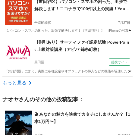
【世田谷区】パソコン・スマホの困った、出張で
解決します！ココナラで100件以上の実績！YouT
ubeチャンネル運営者！世田谷区
千歳船橋駅
7月27日
【パソコン・スマホの困った、出張で解決します！（世田谷区）】 「iPhoneの写真がい
東京
世田谷区
千歳船橋駅
Windows総合
ココナラ
【割引あり】サーティファイ認定試験 PowerPoin
t 上級対策講座（アビバ 錦糸町校）
墨田区
提携サイト
「知識問題」に加え、実際に各種設定やオブジェクトの挿入などの機能を駆使したプレ
東京
墨田区
パワーポイント
もっと見る
ナオヤ
さんのその他の投稿記事：
🎬 あなたの魅力を映像でカタチにしませんか？【1
本1万円〜】
スクール