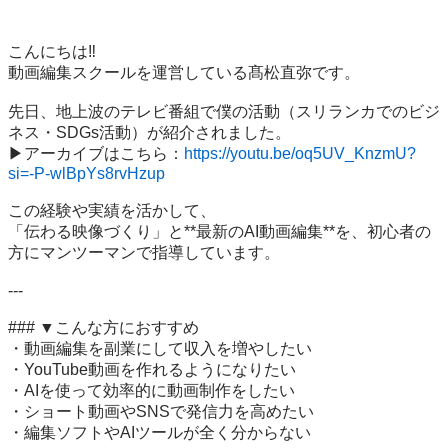
こんにちは‼️

動画編集スクールを運営している髙松直弥です。

先日、地上波のテレビ番組で僕の活動（スリランカでのビジ
ネス・SDGs活動）が紹介されました。

▶アーカイブはこちら：
https://youtu.be/oq5UV_KnzmU?
si=-P-wlBpYs8rvHzup
この経験や実績を活かして、  

「伝わる映像づくり」と**最新のAI動画編集**を、初心者の
方にマンツーマンで指導しています。

---

### ▼こんな方におすすめ

・動画編集を副業にして収入を増やしたい  

・YouTube動画を作れるようになりたい  

・AIを使って効率的に動画制作をしたい  

・ショート動画やSNSで発信力を高めたい  

・編集ソフトやAIツールが全く分からない  
