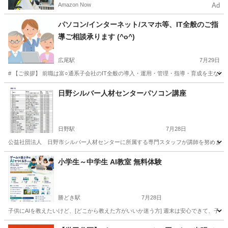
Amazon Now
Ad
う！
パソコン/インターネット/スマホ等、IT全般のご指
導ご相談承ります (^o^)
広尾駅
7月29日
# 【ご挨拶】 前職は富○通系子会社のIT全般の導入・運用・管理・指導・育成を主な
東京
渋谷区
広尾駅
Windows総合
料金
日野シルバー人材センターパソコン講座
日野駅
7月28日
公益社団法人 日野市シルバー人材センターに所属する専門スタッフが講師を努めます。 講座開催日とお申し込み
東京
日野市
日野駅
その他
シルバー人材センター
小学生～中学生 AI教室 無料体験
勝どき駅
7月28日
子供にAIを教えたいけど、[どこから教えた方がいいか迷う方] 週末は安心できて、子供
東京
中央区
勝どき駅
パソコン
小学生