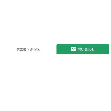
問い合わせ
東京都 > 新宿区
初めての方へ
利用規約
プライバシーポリシー
プライバシー・ステートメント
健全化に資する運用方針
お問い合わせ
運営会社
サイトマップ
ご利用ガイド
フリーワードで探す