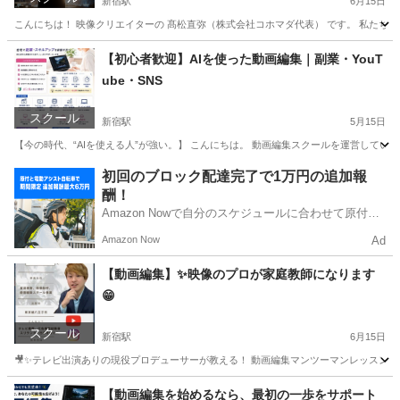
新宿駅
6月15日
こんにちは！ 映像クリエイターの 髙松直弥（株式会社コホマダ代表） です。 私たち 株
東京
新宿区
新宿駅
パソコン
【初心者歓迎】AIを使った動画編集｜副業・YouT
ube・SNS
スクール
新宿駅
5月15日
【今の時代、“AIを使える人”が強い。】 こんにちは。 動画編集スクールを運営している 
東京
新宿区
新宿駅
パソコン
初回のブロック配達完了で1万円の追加報
酬！
Amazon Nowで自分のスケジュールに合わせて原付や
電動アシスト自転車で配達し、報酬を獲得しましょ
Amazon Now
Ad
う！
【動画編集】✨映像のプロが家庭教師になります
😁
スクール
新宿駅
6月15日
🎥✨テレビ出演ありの現役プロデューサーが教える！ 動画編集マンツーマンレッスン【今
東京
新宿区
新宿駅
パソコン
【動画編集を始めるなら、最初の一歩をサポート