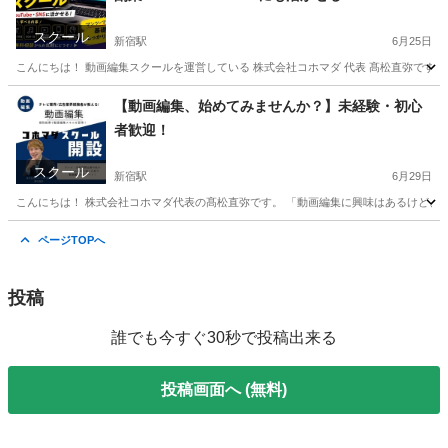
スクール
新宿駅
6月25日
こんにちは！ 動画編集スクールを運営している 株式会社コホマダ 代表 髙松直弥です。 最近、 
東京
新宿区
新宿駅
パソコン
【動画編集、始めてみませんか？】未経験・初心
者歓迎！
スクール
新宿駅
6月29日
こんにちは！ 株式会社コホマダ代表の髙松直弥です。 「動画編集に興味はあるけど、自分に
東京
新宿区
新宿駅
パソコン
動画編集
ページTOPへ
投稿
誰でも今すぐ30秒で投稿出来る
投稿画面へ (無料)