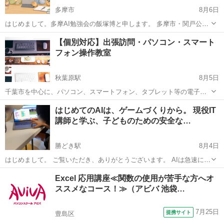
多摩市
8月6日
はじめまして。多摩AI勉強会の飯塚博と申します。 多摩市・関戸公民
館で「はじめてのAIエージェント体験講座・第3弾」を開催します。 ■
東京
多摩市
その他
公民館
【個別対応】出張訪問・パソコン・スマート
こんな方におすすめです 【初めての方】 ・AIに興味はあるけれど、使
フォン操作教室
った...
秋葉原駅
8月5日
千葉市を中心に、パソコン、スマートフォン、タブレット等の電子機
器の出張サポートを展開しております。 箱から出して取り敢えず出し
東京
千代田区
秋葉原駅
Windows総合
タブレット
はじめてのAIは、ゲームづくりから。 現役IT
てみたけど、使い方がわからない、初期不良？故障？と言った疑問
講師と学ぶ、子どものための安全な…
や、ホームページ作成やインター...
勝どき駅
8月4日
はじめまして。 ご覧いただき、ありがとうございます。 AIは急速に進
化し、今では私たちの生活や仕事に深く関わる存在になっています。
東京
中央区
勝どき駅
パソコン
子ども
Excel 応用講座≪関数の使用が苦手な方へオ
これから子どもたちが大人になる頃には、AIを使った経験があるかど
ススメなコース！≫（アビバ 池袋…
うかによって、...
7月25日
提携サイト
豊島区