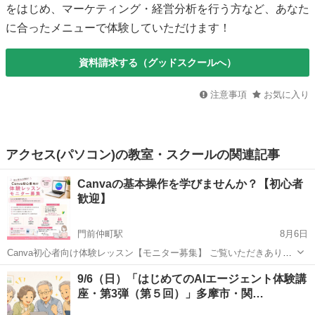
をはじめ、マーケティング・経営分析を行う方など、あなた
に合ったメニューで体験していただけます！
資料請求する（グッドスクールへ）
注意事項
お気に入り
アクセス(パソコン)の教室・スクールの関連記事
Canvaの基本操作を学びませんか？【初心者
歓迎】
門前仲町駅
8月6日
Canva初心者向け体験レッスン【モニター募集】 ご覧いただきありが
とうございます。 現在、Canva講師として活動を目指しており、初心
東京
江東区
門前仲町駅
Webデザイナー
Canva
9/6（日）「はじめてのAIエージェント体験講
者向けレッスンのモニターを募集しています。 「Canvaを使ってみた
座・第3弾（第５回）」多摩市・関…
いけれど、何か...