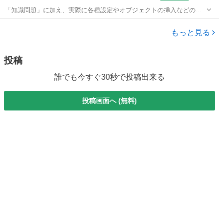
「知識問題」に加え、実際に各種設定やオブジェクトの挿入などの機
能を駆使したプレゼンテーションを作成する「実技問題」を解くこと
東京
墨田区
パワーポイント
で、実践的な能力を証明できる資格制度の、上級対策講座です。
もっと見る
投稿
誰でも今すぐ30秒で投稿出来る
投稿画面へ (無料)