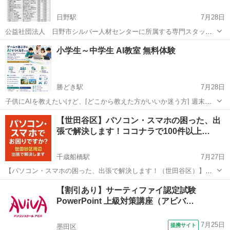
日野駅
7月28日
公益社団法人 日野市シルバー人材センターに所属する専門スタッフ
が講師を努めます。 講座開催日とお申し込みはこちらから。
東京
日野市
日野駅
その他
シルバー人材センター
小学生～中学生 AI教室 無料体験
https://webc.sjc.ne.jp/hino-sc/activity_4
勝どき駅
7月28日
子供にAIを教えたいけど、[どこから教えた方がいいか迷う方] 週末は
安心できて、子供を任せられる教室を探してる方 大きい教室ではな
東京
中央区
勝どき駅
パソコン
小学生
【世田谷区】パソコン・スマホの困った、出
く、自分の子供だけ集中的に教えてほしい方 子供にAIでゲームを自分
張で解決します！ココナラで100件以上…
で作れるように教え...
千歳船橋駅
7月27日
【パソコン・スマホの困った、出張で解決します！（世田谷区）】
「iPhoneの写真がいっぱいで保存先がわからない…」 「メールの送り
東京
世田谷区
千歳船橋駅
Windows総合
ココナラ
【割引あり】サーティファイ認定試験
方がわからない…」 「SNSって何？」 「Zoomの設定ができない…」
PowerPoint 上級対策講座（アビバ…
そ...
7月25日
提携サイト
墨田区