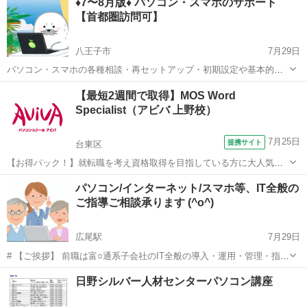
♦️7〜8月版♦️ パソコン・スマホのサポート
案件ばかりで尻込みしてしまう。 だけど、経験を積んでステップアッ
【首都圏訪問可】
プし...
八王子市
7月29日
パソコン・スマホの各種相談・再セットアップ・初期設定や基本的な
使い方・ネット接続・バックアップ・PC自作・PCパーツ交換・ホー
東京
八王子市
その他
【最短2週間で取得】MOS Word
ムネットワーク・セキュリティー・レンタルサーバーやドメインの購
Specialist（アビバ 上野校）
入・独自メールアドレス・ブログやホー...
7月25日
提携サイト
台東区
【お得パック！】就転職を考え資格取得を目指している方に大人気の
MOS Wordを短期集中で目指す検定対策の講座です。新規お問い合わ
東京
台東区
ワード
パソコン/インターネット/スマホ等、IT全般の
せ頂いた方限定でリーズナブルな受講料で学べる人気講座です！
ご指導ご相談承ります (^o^)
広尾駅
7月29日
# 【ご挨拶】 前職は富○通系子会社のIT全般の導入・運用・管理・指
導・育成を主な職務とし、ハード/ソフトの開発・設計・プログラミン
東京
渋谷区
広尾駅
Windows総合
料金
日野シルバー人材センターパソコン講座
グ、周辺機器開発・設計をベースとしたシステムエンジニア職、執行
役員を経て退職しました。 ...