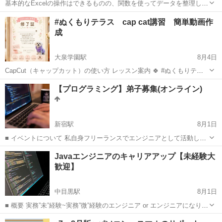
基本的なExcelの操作はできるものの、関数を使ってデータを整理した
り、見栄えや使いやすさなどの編集方法を学びたい方にオススメの講
東京
豊島区
エクセル
#ぬくもりテラス cap cat講習 簡単動画作
座です。 ■学習内容■ 応用的な関数（論理関数、情報関数、財務関
成
数、文字列操作関数、日付/...
大泉学園駅
8月4日
CapCut（キャップカット）の使い方 レッスン案内 🍀 #ぬくもりテラ
ス 📱 iPhone対応 ☕ お茶をしながら 自分の写真を使って 素敵な動画
東京
練馬区
大泉学園駅
その他
レッスン
【プログラミング】弟子募集(オンライン)
を作る講習です♪ 💰 レッスン費用：1,500円 👥 定員：3名 ...
新宿駅
8月1日
■ イベントについて 私自身フリーランスでエンジニアとして活動して
おり、様々な企業様との繋がりが増え、案件案件をお渡しすることが
東京
新宿区
新宿駅
プログラミング
オンライン
Javaエンジニアのキャリアアップ【未経験大
できる状態になりました。 そのため案件をお渡しできるまで弟子とし
歓迎】
て育成し、スキルが十分につい...
中目黒駅
8月1日
■ 概要 実務”未”経験~実務”微”経験のエンジニア or エンジニアになりた
い方に届いてほしい！ 「頻繁に開発案件を見ているけど レベルが高い
東京
渋谷区
中目黒駅
プログラミング
Java