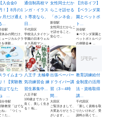
【入会金0
通信制高校マ
女性同士だか
【渋谷イフ】
円！】8月の1
ンガ・イラス
らこそ話せる
【ベランダ菜
ヶ月だけ通え
ト専攻なら、
「ホンネ会」
園とペットボ
新宿駅
る...
日...
ト...
女性同士だからこ
渋谷駅
千代田区
渋谷駅
そ話せること。
夏休みの間だけ、
学校法人タイケン
★ベランダ菜園と
安心で...
ミュージカルクラ
学園の日本ウェル
ペットボトルベジ
スを体験...
ネス高校マン...
の体験会★ ...
スライムまつ
八王子 太極拳
出張ペーパー
教育訓練給付
り！【実験教
気功練習会 練
ドライバー講
金制度の活用
室はてなた
習生募集中...
習（3～4時
法・資格取得
八王子駅
ね ...
間...
講...
100歳までカッコ
国分寺駅
大田区
千代田区
良く、美しく生き
実験教室「はてな
ご覧頂きまして、
「新しく資格を取
る！ 転...
たね」 「つくっ
大変ありがとうご
りたいけれど、受
て！た...
ざいます。 ...
講料が高くて...