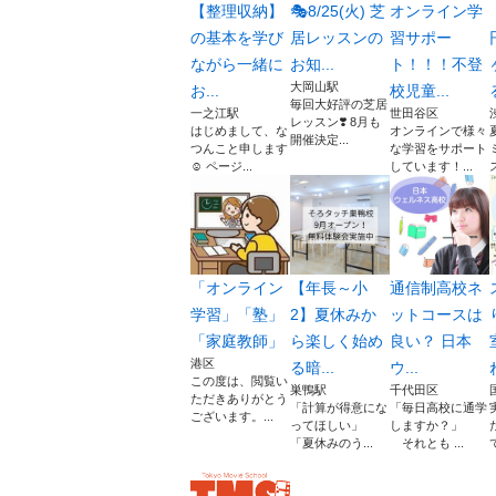
【整理収納】
🎭8/25(火) 芝
オンライン学
の基本を学び
居レッスンの
習サポー
ながら一緒に
お知...
ト！！！不登
大岡山駅
お...
校児童...
毎回大好評の芝居
一之江駅
世田谷区
レッスン❣️ 8月も
はじめまして、な
オンラインで様々
開催決定...
つんこと申します
な学習をサポート
☺️ ページ...
しています！...
「オンライン
【年長～小
通信制高校ネ
学習」「塾」
2】夏休みか
ットコースは
「家庭教師」
ら楽しく始め
良い？ 日本
港区
る暗...
ウ...
この度は、閲覧い
巣鴨駅
千代田区
ただきありがとう
「計算が得意にな
「毎日高校に通学
ございます。...
ってほしい」
しますか？」
「夏休みのう...
それとも ...