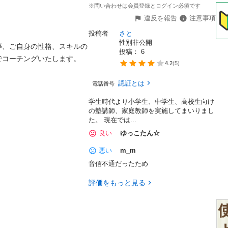
※問い合わせは会員登録とログイン必須です
違反を報告
注意事項
投稿者
さと
性別非公開
等、ご自身の性格、スキルの
投稿： 
6
コーチングいたします。

4.2
(
5
)
認証とは
電話番号
学生時代より小学生、中学生、高校生向け
の塾講師、家庭教師を実施してまいりまし
た。 現在では...
良い
ゆっこたん☆
悪い
m_m
音信不通だったため
評価をもっと見る