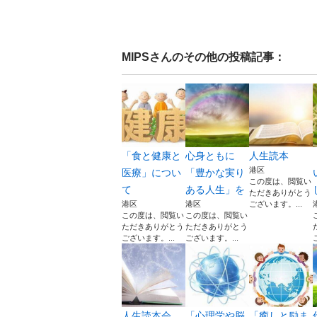
MIPS
さんのその他の投稿記事：
「食と健康と
心身ともに
人生読本
港区
医療」につい
「豊かな実り
この度は、閲覧い
て
ある人生」を
ただきありがとう
港区
港区
ございます。...
この度は、閲覧い
この度は、閲覧い
ただきありがとう
ただきありがとう
ございます。...
ございます。...
人生読本会
「心理学や脳
「癒しと励ま