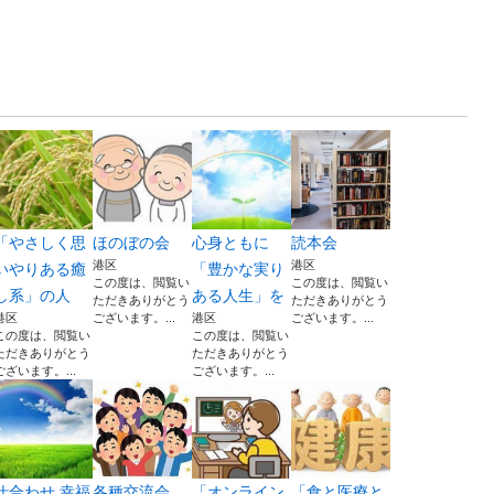
「やさしく思
ほのぼの会
心身ともに
読本会
港区
港区
いやりある癒
「豊かな実り
この度は、閲覧い
この度は、閲覧い
し系」の人
ある人生」を
ただきありがとう
ただきありがとう
港区
ございます。...
港区
ございます。...
この度は、閲覧い
この度は、閲覧い
ただきありがとう
ただきありがとう
ございます。...
ございます。...
仕合わせ 幸福
各種交流会
「オンライン
「食と医療と