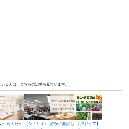
見ている人は、こちらの記事も見ています。
女性同士だか
【シナリオ8
誰かに相談し
【渋谷イフ】