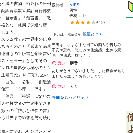
朽不滅の書物、桁外れの圧倒
投稿者
MIPS
男性
の翻訳言語数や累計発行部数
投稿： 
17
の「啓示書」「預言書」「教
4.4
(
7
)
本格的な「厳粛で深遠な驚
ょう。

認証とは
身分証
電話番号
イスラム教」の世界中の信仰
当者は、さまざまな日常の悩みや苦しみ、
もちろんのこと「厳粛で深遠
不安や恐れ、悲しみや焦燥感、生きる意
何億冊もの出版書と翻訳書や
味、虚無感、虚しさ...
ベストセラー」としてその
良い
獅音
マクロの世界から極小のミク
ありがとうございました。また機会があり
生老病死」や 二項対立の
ましたら宜しくお願いします。
」「自他」「公私」「創造論
良い
くろ
「倫理」「心理」「歴史」
健康」「神話」...などの
評価をもっと見る
賢人や哲学者や世界中でさま
人類への「啓示と信仰の書」
から世界まで影響を与え続け
高嶺の花であったりほとんど