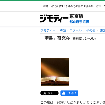
東京
版
都道府県選択
ジモティー
教室・スクール
その他
東
「聖書」研究会
（投稿ID : 1fwe6e）
ポスト
いいね！
この度は、閲覧いただきありがとうございます