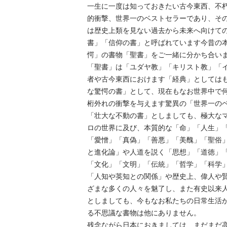
一生に一度は知っておきたい古今東西、不
的衝撃、世界一のベストセラーであり、そ
は歴史上類を見ない過去から未来へ向けて
書」「信仰の書」と呼ばれています今昔の
愕」の書物「聖書」をご一緒に分かち合いまし
「聖書」は「ユダヤ教」「キリスト教」「
者や古今東西におけます「経典」としては
な驚愕の書」として、現在もなお世界中で
桁外れの衝撃を与えます驚異の「世界一の
「壮大な不動の書」としましても、極大な
ロの世界に及び、本質的な「命」「人生」「
「愛憎」「真偽」「善悪」「美醜」「聖俗
と進化論」や人道を説く「思想」「道徳」
「文化」「文明」「伝統」「哲学」「科学」「
「人知や英知との関係」や歴史上、偉人や
ざまな多くの人々を魅了し、また有史以来
としましても、今もなお私たちの日常生活
る不思議な書物は他にありません。

残念ながら日本におきましては、まだまだ