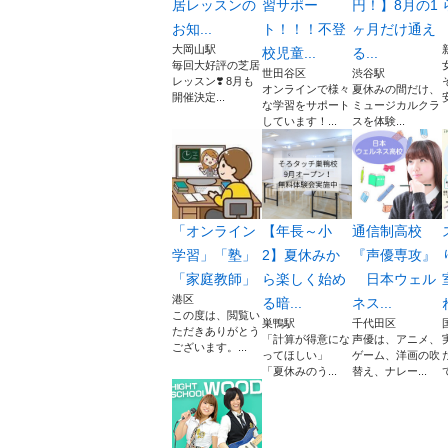
居レッスンの
習サポー
円！】8月の1
お知...
ト！！！不登
ヶ月だけ通え
大岡山駅
校児童...
る...
毎回大好評の芝居
世田谷区
渋谷駅
レッスン❣️ 8月も
オンラインで様々
夏休みの間だけ、
開催決定...
な学習をサポート
ミュージカルクラ
しています！...
スを体験...
「オンライン
【年長～小
通信制高校
学習」「塾」
2】夏休みか
『声優専攻』
「家庭教師」
ら楽しく始め
日本ウェル
港区
る暗...
ネス...
この度は、閲覧い
巣鴨駅
千代田区
ただきありがとう
「計算が得意にな
声優は、アニメ、
ございます。...
ってほしい」
ゲーム、洋画の吹
「夏休みのう...
替え、ナレー...