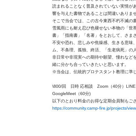
読まれることなく普及されていない実情が
響を与えた書物であることは間違いありません
そこで当会では、この古今東西不朽不滅の
雪風雨にも耐え忍び色褪せない本物の「世
書」「指南書」「名著」をとおして、さま
不安や恐れ、悲しみや焦燥感、生きる意味
ム、不条理、孤独、終活、「生老病死」の
非日常や非現実への期待や願望、憧れなど
緒に分かち合っていきたいと思います。

※当会は、伝統的プロテスタント教理に準じてお
\800/回　日時 応相談　Zoom（40分）LINE
GoogleMeet（60分)

https://community.camp-fire.jp/projects/vi