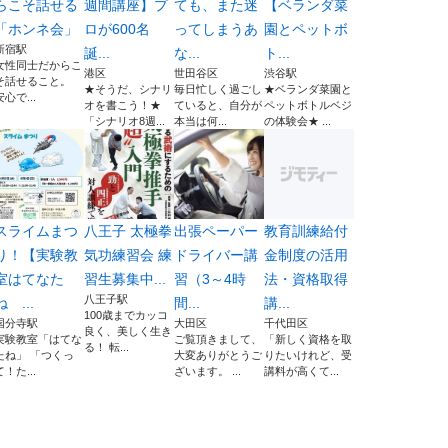
らこそ話せる
週間講座】プ
ても、また迷
【ベランダ菜
「ホンネ会」
ロが600名
ってしまうあ
園とペットボ
新宿駅
誕...
な...
ト...
女性同士だからこ
港区
世田谷区
渋谷駅
そ話せること。
★そうだ、シナリ
毎日忙しく過ごし
★ベランダ菜園と
安心で...
オを書こう！★
ていると、自分が
ペットボトルベジ
「シナリオ8週...
本当は何...
の体験会★ ...
スライムまつ
八王子 太極拳
出張ペーパー
教育訓練給付
り！【実験教
気功練習会 練
ドライバー講
金制度の活用
室はてなた
習生募集中...
習（3～4時
法・資格取得
八王子駅
ね ...
間...
講...
100歳までカッコ
国分寺駅
大田区
千代田区
良く、美しく生き
実験教室「はてな
ご覧頂きまして、
「新しく資格を取
る！ 転...
たね」 「つくっ
大変ありがとうご
りたいけれど、受
て！た...
ざいます。 ...
講料が高くて...