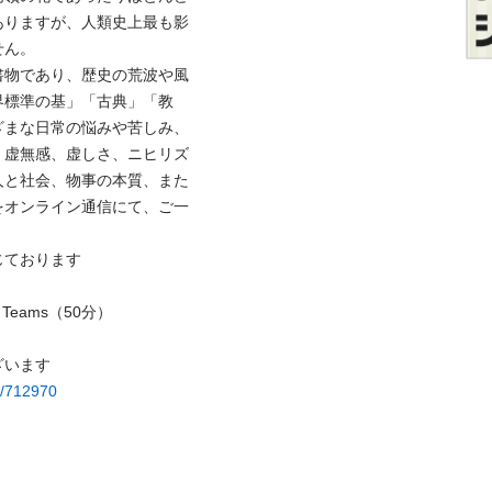
ありますが、人類史上最も影
。

書物であり、歴史の荒波や風
界標準の基」「古典」「教
ざまな日常の悩みや苦しみ、
、虚無感、虚しさ、ニヒリズ
人と社会、物事の本質、また
をオンライン通信にて、ご一
ります

 Teams（50分）
ew/712970