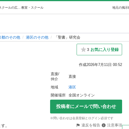
「聖書」研究会 (MIPS) 港のその他の生徒募集・教室・スクールの広告掲示板｜ジモティー
教室・スクール
地元の掲示
京都のその他
港区のその他
「聖書」研究会
3
お気に入り登録
作成
2026年7月11日 00:52
直接/
直接
仲介
地域
港区
開催場所
全国オンライン
投稿者にメールで問い合わせ
※問い合わせは会員登録とログイン必須です
違反を報告
注意事項
。
