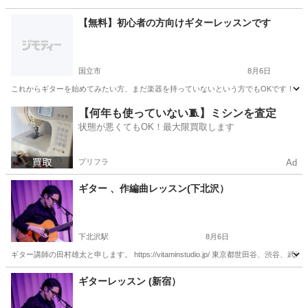
東京
新宿区
ピアノ
【無料】初心者の方向けギターレッスンです
国立市
8月6日
これからギターを始めてみたい方、まだ楽器を持っていないという方でもOKです！ 初心
東京
国立市
ギター
初心者
【何年も使っていない🧵】ミシンを査定
状態が悪くてもOK！最大限買取します
プリフラ
Ad
ギター 、作編曲レッスン(下北沢）
下北沢駅
8月6日
ギター講師の田村雄太と申します。 https://vitaminstudio.jp/ 東京都世田
東京
世田谷区
下北沢駅
ギター
作編曲
ギターレッスン (新宿）