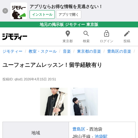
アプリならお得な情報を見逃さない！
インストール
アプリで開く
地元の掲示板 ジモティー 東京版
東京都
検索
ログイン
投稿
ジモティー
教室・スクール
音楽
東京都の音楽
豊島区の音楽
ユーフォニアムレッスン！留学経験有り
投稿ID: qfod1
2026年4月15日 20:51
豊島区
- 西池袋
地域
JR山手線 -
池袋駅