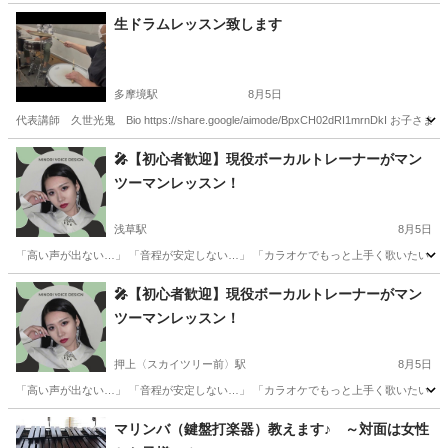
生ドラムレッスン致します
多摩境駅
8月5日
代表講師 久世光鬼 Bio https://share.google/aimode/BpxCH02dRI1
東京
八王子市
多摩境駅
ドラム
夏休み
🎤【初心者歓迎】現役ボーカルトレーナーがマン
ツーマンレッスン！
浅草駅
8月5日
「高い声が出ない…」 「音程が安定しない…」 「カラオケでもっと上手く歌いたい！」
東京
台東区
浅草駅
ボーカル
レッスン
🎤【初心者歓迎】現役ボーカルトレーナーがマン
ツーマンレッスン！
押上〈スカイツリー前〉駅
8月5日
「高い声が出ない…」 「音程が安定しない…」 「カラオケでもっと上手く歌いたい！」
東京
墨田区
押上〈スカイツリー前〉駅
ボーカル
レッスン
マリンバ（鍵盤打楽器）教えます♪ ～対面は女性