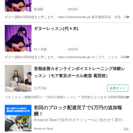
新宿駅
8月6日
ギター講師の田村雄太と申します。 https://vitaminstudio.jp/ 東京都世田
東京
新宿区
新宿駅
ギター
作編曲
ギターレッスン(代々木)
代々木駅
8月6日
ギター講師の田村雄太と申します。 https://vitaminstudio.jp/ ポップス、ジ
東京
渋谷区
代々木駅
音楽
スタジオ
音痴改善☆オンラインボイストレーニング体験レ
ッスン（モア東京ボーカル教室 葛西校）
江戸川区
提携サイト
≪オンライン体験500円≫ ＊30分の体験レッスン ＊予約制となります 2008年開校
東京
江戸川区
ボーカル
初回のブロック配達完了で1万円の追加報
酬！
Amazon Nowで自分のスケジュールに合わせて原付や
電動アシスト自転車で配達し、報酬を獲得しましょ
Amazon Now
Ad
う！