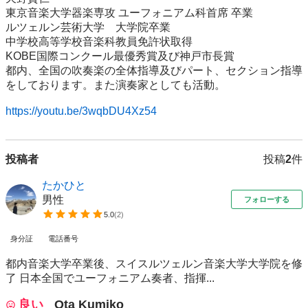
東京音楽大学器楽専攻 ユーフォニアム科首席 卒業

ルツェルン芸術大学　大学院卒業

中学校高等学校音楽科教員免許状取得

KOBE国際コンクール最優秀賞及び神戸市長賞

都内、全国の吹奏楽の全体指導及びパート、セクション指導
をしております。また演奏家としても活動。

https://youtu.be/3wqbDU4Xz54
投稿者
投稿
2
件
たかひと
男性
フォローする
5.0
(
2
)
身分証
電話番号
都内音楽大学卒業後、スイスルツェルン音楽大学大学院を修
了 日本全国でユーフォニアム奏者、指揮...
良い
Ota Kumiko