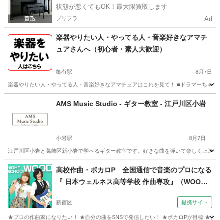
状態が悪くてもOK！最大限買取します
プリフラ
Ad
楽器やりたい人・やってる人・音楽好きなアマチ
ュアさんへ（初心者・素人大歓迎）
亀有駅
8月7日
楽器やりたい人・やってる人・音楽好きなアマチュアはこれを見て！ ■ドラマーちゃーりー
東京
葛飾区
亀有駅
その他
セッション
AMS Music Studio - ギター教室 - 江戸川区小岩
小岩駅
8月7日
江戸川区小岩と葛飾区新小岩で学べるギター教室です。好きな曲を弾いて楽しく上達でき
東京
江戸川区
小岩駅
ギター
音楽教室
高校作曲・ボカロP 全国通信で音楽のプロになる
『 日本ウェルネス高等学校 作曲専攻』（WOOD
☆）
新宿区
提携サイト
★プロの作曲家になりたい！ ★自分の曲をSNSで発信したい！ ★ボカロPが目標 ★シ