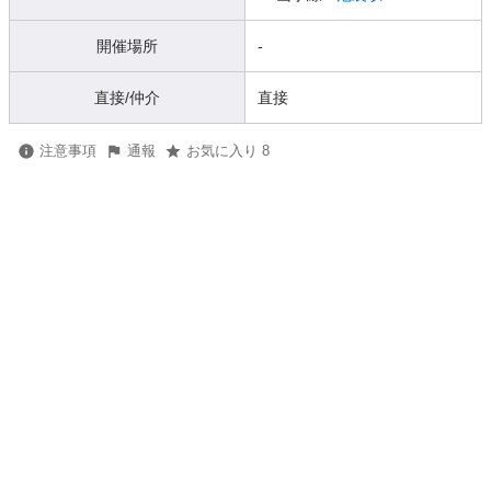
開催場所
-
直接/仲介
直接
注意事項
通報
お気に入り 8