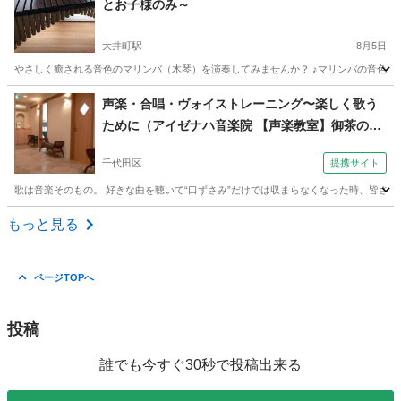
とお子様のみ～
大井町駅
8月5日
やさしく癒される音色のマリンバ（木琴）を演奏してみませんか？ ♪マリンバの音色に癒さ
東京
品川区
大井町駅
その他
マリンバ
声楽・合唱・ヴォイストレーニング〜楽しく歌う
ために（アイゼナハ音楽院 【声楽教室】御茶の
水・神保町・新御茶ノ水・神田駅）
千代田区
提携サイト
歌は音楽そのもの。 好きな曲を聴いて“口ずさみ”だけでは収まらなくなった時、皆さん
東京
千代田区
その他
もっと見る
ページTOPへ
投稿
誰でも今すぐ30秒で投稿出来る