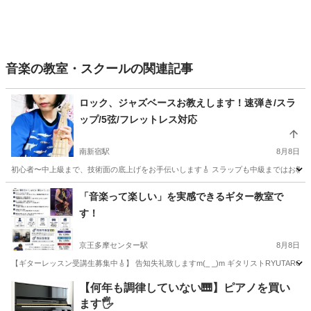
音楽の教室・スクールの関連記事
ロック、ジャズベースお教えします！速弾き/スラ
ップ/5弦/フレットレス対応
南新宿駅
8月8日
初心者〜中上級まで、技術面の底上げをお手伝いします🎸 スラップも中級まではお教えい
東京
渋谷区
南新宿駅
ベース
スラップ
「音楽って楽しい」を実感できるギター教室で
す！
京王多摩センター駅
8月8日
【ギターレッスン受講生募集中🎸】 告知失礼致しますm(_ _)m ギタリストRYUTARO
東京
多摩市
京王多摩センター駅
ギター
レッスン
【何年も調律していない🎹】ピアノを買い
ます🖐️