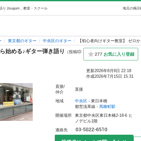
【初心者向けギター教室】 ゼロから始める♪ギター弾き語り (tsuguma) 馬喰町のギターの生徒募集・教室・スクールの広告掲示板｜ジモティー
教室・スクール
地元の掲示
ー
東京都のギター
中央区のギター
【初心者向けギター教室】 ゼロか
ら始める♪ギター弾き語り
（投稿ID
277
お気に入り登録
更新
2026年8月8日 22:18
作成
2026年7月15日 15:31
直接/
直接
仲介
地域
中央区
 - 東日本橋
都営浅草線 - 
馬喰町駅
開催場所
東京都中央区東日本橋2-18-6 ヒ
ノデビル1階
連絡先