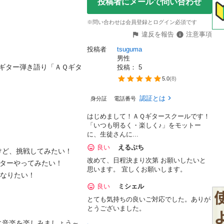
投稿者にメールで問い合わせ
※問い合わせは会員登録とログイン必須です
違反を報告
注意事項
投稿者
tsuguma
男性
ギター弾き語り「ＡＱギタ
投稿： 
5
5.0
(
8
)
認証とは
身分証
電話番号
はじめまして！ＡＱギタースクールです！
「いつも明るく・楽しく♪」をモットー
に、生徒さんに...
良い
えるぷち
、挑戦してみたい！

改めて、日程決まり次第 お願いしたいと
ーやってみたい！

思います。 宜しくお願いします。
なりたい！

良い
ミシェル
とても気持ちの良いご対応でした。ありが
とうございました。


に音楽を楽しみましょう～