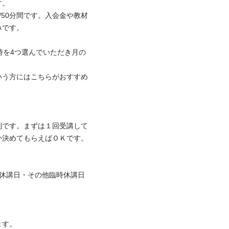


/50分間です。入会金や教材
す。

日時を4つ選んでいただき月の
いう方にはこちらがおすすめ
制です。まずは１回受講して
めてもらえばＯＫです。

月曜休講日・その他臨時休講日

