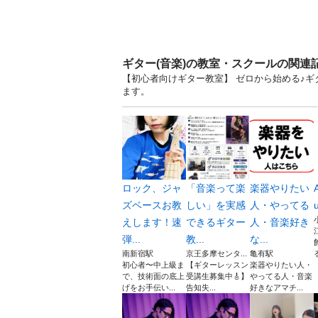
ギター(音楽)の教室・スクールの関連
【初心者向けギター教室】 ゼロから始める♪ギタ
ます。
ロック、ジャ
「音楽って楽
楽器やりたい
ズベースお教
しい」を実感
人・やってる
u
えします！速
できるギター
人・音楽好き
弾...
教...
な...
南新宿駅
京王多摩センタ...
亀有駅
初心者〜中上級ま
【ギターレッスン
楽器やりたい人・
で、技術面の底上
受講生募集中🎸】
やってる人・音楽
げをお手伝い...
告知失...
好きなアマチ...