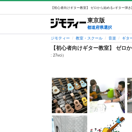
東京
版
都道府県選択
ジモティー
教室・スクール
音楽
ギタ
【初心者向けギター教室】 ゼロか
: 27vci）