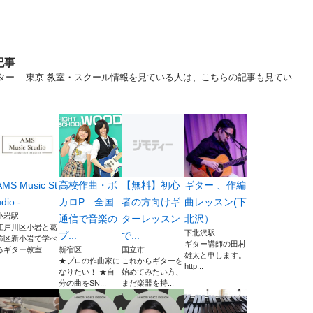
記事
ー... 東京 教室・スクール情報を見ている人は、こちらの記事も見てい
AMS Music St
高校作曲・ボ
【無料】初心
ギター 、作編
dio - ...
カロP 全国
者の方向けギ
曲レッスン(下
小岩駅
通信で音楽の
ターレッスン
北沢）
江戸川区小岩と葛
下北沢駅
プ...
で...
飾区新小岩で学べ
ギター講師の田村
るギター教室...
新宿区
国立市
雄太と申します。
★プロの作曲家に
これからギターを
http...
なりたい！ ★自
始めてみたい方、
分の曲をSN...
まだ楽器を持...