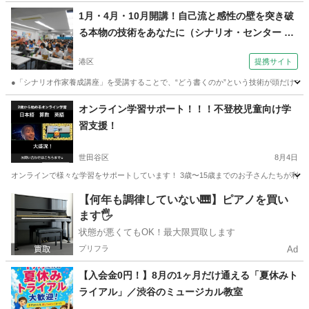
東京
大田区
大岡山駅
その他
レッスン
1月・4月・10月開講！自己流と感性の壁を突き破
る本物の技術をあなたに（シナリオ・センター
表参道）
港区
提携サイト
●「シナリオ作家養成講座」を受講することで、“どう書くのか”という技術が頭だけで
東京
港区
その他
オンライン学習サポート！！！不登校児童向け学
習支援！
世田谷区
8月4日
オンラインで様々な学習をサポートしています！ 3歳〜15歳までのお子さんたちが利用し
東京
世田谷区
その他
東京
江戸川区
その他
不登校
【何年も調律していない🎹】ピアノを買い
ます🖐️
状態が悪くてもOK！最大限買取します
プリフラ
Ad
【入会金0円！】8月の1ヶ月だけ通える「夏休みト
ライアル」／渋谷のミュージカル教室