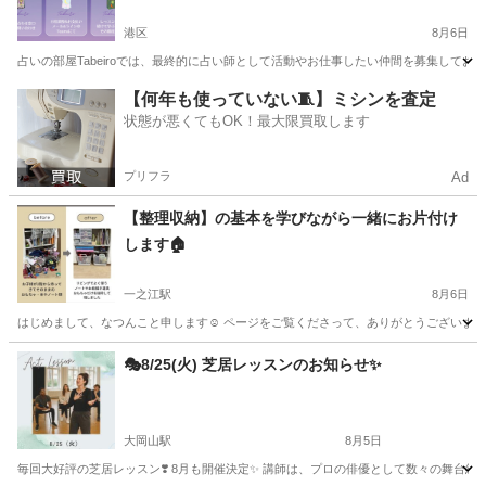
港区
8月6日
占いの部屋Tabeiroでは、最終的に占い師として活動やお仕事したい仲間を募集してお
東京
港区
その他
ひとみ
【何年も使っていない🧵】ミシンを査定
状態が悪くてもOK！最大限買取します
プリフラ
Ad
【整理収納】の基本を学びながら一緒にお片付け
します🏠
一之江駅
8月6日
はじめまして、なつんこと申します☺️ ページをご覧くださって、ありがとうございます！
東京
江戸川区
一之江駅
その他
整理収納アドバイザー
🎭8/25(火) 芝居レッスンのお知らせ✨
大岡山駅
8月5日
毎回大好評の芝居レッスン❣️ 8月も開催決定✨️ 講師は、プロの俳優として数々の舞台経