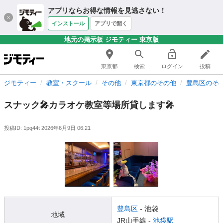
アプリならお得な情報を見逃さない！
インストール
アプリで開く
地元の掲示板 ジモティー 東京版
東京都
検索
ログイン
投稿
ジモティー
教室・スクール
その他
東京都のその他
豊島区のそ
スナック🎤カラオケ教室等場所貸します🎤
投稿ID: 1pq44t
2026年6月9日 06:21
豊島区
- 池袋
地域
JR山手線 -
池袋駅