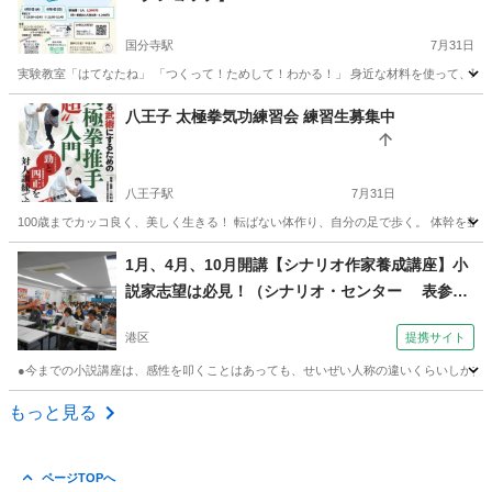
国分寺駅
7月31日
実験教室「はてなたね」 「つくって！ためして！わかる！」 身近な材料を使って、理科の“なん
東京
国分寺市
国分寺駅
その他
スライム
八王子 太極拳気功練習会 練習生募集中
八王子駅
7月31日
100歳までカッコ良く、美しく生きる！ 転ばない体作り、自分の足で歩く。 体幹を整え
東京
八王子市
八王子駅
その他
武術
1月、4月、10月開講【シナリオ作家養成講座】小
説家志望は必見！（シナリオ・センター 表参
道）
港区
提携サイト
●今までの小説講座は、感性を叩くことはあっても、せいぜい人称の違いくらいしか技術
東京
港区
その他
もっと見る
ページTOPへ