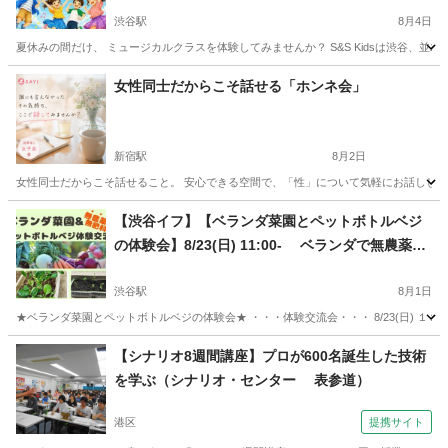
渋谷駅
8月4日
夏休みの間だけ、 ミュージカルクラスを体験してみませんか？ S&S Kidsは渋谷、
東京
渋谷区
渋谷駅
その他
夏休み
女性同士だからこそ話せる「ホンネ会」
新宿駅
8月2日
女性同士だからこそ話せること。 安心できる空間で、「性」について気軽にお話ししてみ
東京
新宿区
新宿駅
その他
シングルマザー
【渋谷イフ】【ベランダ菜園とペットボトルベジ
の体験会】8/23(日) 11:00- ベランダで無農薬、
無肥料栽培で野菜を作る、種まき体験会。自然栽
培で自給自足
渋谷駅
8月1日
★ベランダ菜園とペットボトルベジの体験会★ ・・・体験交流会・・・ 8/23(日) １１
東京
渋谷区
渋谷駅
その他
ドリンク
【シナリオ8週間講座】プロが600名誕生した技術
を学ぶ（シナリオ・センター 表参道）
港区
提携サイト