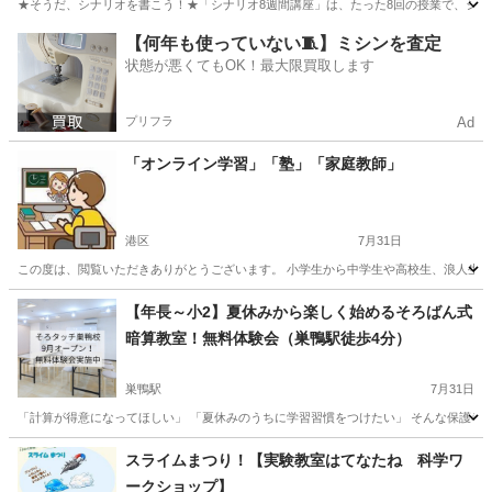
★そうだ、シナリオを書こう！★「シナリオ8週間講座」は、たった8回の授業で、シナリオが書ける
東京
港区
その他
【何年も使っていない🧵】ミシンを査定
状態が悪くてもOK！最大限買取します
プリフラ
Ad
「オンライン学習」「塾」「家庭教師」
港区
7月31日
この度は、閲覧いただきありがとうございます。 小学生から中学生や高校生、浪人生や
東京
港区
その他
【年長～小2】夏休みから楽しく始めるそろばん式
暗算教室！無料体験会（巣鴨駅徒歩4分）
巣鴨駅
7月31日
「計算が得意になってほしい」 「夏休みのうちに学習習慣をつけたい」 そんな保護者の
東京
豊島区
巣鴨駅
その他
夏休み
スライムまつり！【実験教室はてなたね 科学ワ
ークショップ】