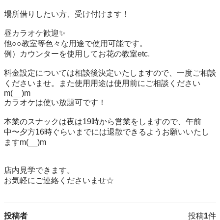
場所借りしたい方、受け付けます！

昼カラオケ歓迎✨

他○○教室等色々な用途で使用可能です。

例）カウンターを使用してお花の教室etc.

料金設定については相談後決定いたしますので、一度ご相談
くださいませ。また使用用途は使用前にご相談ください
m(__)m

カラオケは使い放題可です！

本業のスナックは夜は19時から営業をしますので、午前
中〜夕方16時ぐらいまでには退散できるようお願いいたし
ますm(__)m

店内見学できます。

お気軽にご連絡くださいませ☆
投稿者
投稿
1
件