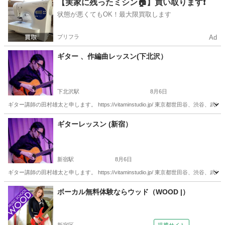
【実家に残ったミシン🏠】買い取ります❗️
状態が悪くてもOK！最大限買取します
プリフラ
Ad
ギター 、作編曲レッスン(下北沢）
下北沢駅
8月6日
ギター講師の田村雄太と申します。 https://vitaminstudio.jp/ 東京都世田
東京
世田谷区
下北沢駅
ギター
作編曲
ギターレッスン (新宿）
新宿駅
8月6日
ギター講師の田村雄太と申します。 https://vitaminstudio.jp/ 東京都世田
東京
新宿区
新宿駅
ギター
作編曲
ボーカル無料体験ならウッド（WOOD |）