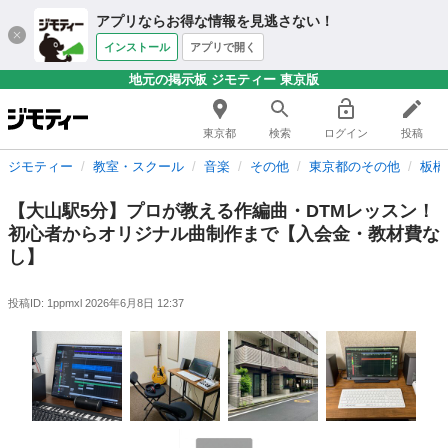
アプリならお得な情報を見逃さない！
インストール
アプリで開く
地元の掲示板 ジモティー 東京版
東京都
検索
ログイン
投稿
ジモティー
教室・スクール
音楽
その他
東京都のその他
板橋
【大山駅5分】プロが教える作編曲・DTMレッスン！
初心者からオリジナル曲制作まで【入会金・教材費な
し】
投稿ID: 1ppmxl
2026年6月8日 12:37