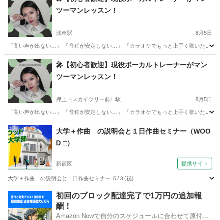
ツーマンレッスン！
浅草駅
8月5日
「高い声が出ない…」 「音程が安定しない…」 「カラオケでもっと上手く歌いたい！」
東京
台東区
浅草駅
ボーカル
レッスン
🎤【初心者歓迎】現役ボーカルトレーナーがマン
ツーマンレッスン！
押上〈スカイツリー前〉駅
8月5日
「高い声が出ない…」 「音程が安定しない…」 「カラオケでもっと上手く歌いたい！」
東京
墨田区
押上〈スカイツリー前〉駅
ボーカル
レッスン
大学＋作曲 の説明会と１日作曲セミナー（WOO
D □）
新宿区
提携サイト
大学＋作曲 の説明会と１日作曲セミナー ５/３(祝)
東京
新宿区
その他
初回のブロック配達完了で1万円の追加報
酬！
Amazon Nowで自分のスケジュールに合わせて原付や