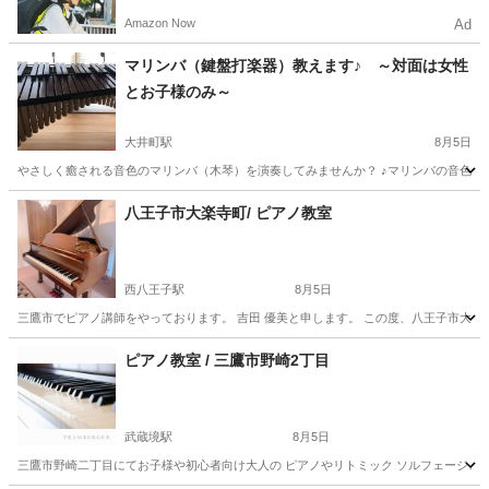
電動アシスト自転車で配達し、報酬を獲得しましょ
Amazon Now
Ad
う！
マリンバ（鍵盤打楽器）教えます♪ ～対面は女性
とお子様のみ～
大井町駅
8月5日
やさしく癒される音色のマリンバ（木琴）を演奏してみませんか？ ♪マリンバの音色に癒さ
東京
品川区
大井町駅
その他
マリンバ
八王子市大楽寺町/ ピアノ教室
西八王子駅
8月5日
三鷹市でピアノ講師をやっております。 吉田 優美と申します。 この度、八王子市大楽寺町校で
東京
八王子市
西八王子駅
ピアノ
レッスン
ピアノ教室 / 三鷹市野崎2丁目
武蔵境駅
8月5日
三鷹市野崎二丁目にてお子様や初心者向け大人の ピアノやリトミック ソルフェージュ、楽