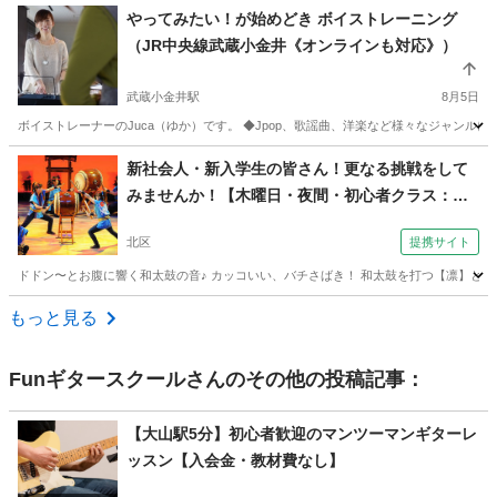
東京
三鷹市
武蔵境駅
音楽
音楽教室
やってみたい！が始めどき ボイストレーニング
（JR中央線武蔵小金井《オンラインも対応》）
武蔵小金井駅
8月5日
ボイストレーナーのJuca（ゆか）です。 ◆Jpop、歌謡曲、洋楽など様々なジャンル
東京
小金井市
武蔵小金井駅
ボーカル
レッスン
新社会人・新入学生の皆さん！更なる挑戦をして
みませんか！【木曜日・夜間・初心者クラス：北
区】 （飛翔和太鼓教室 滝野川会館）
北区
提携サイト
ドドン〜とお腹に響く和太鼓の音♪ カッコいい、バチさばき！ 和太鼓を打つ【凛】とし
東京
北区
和太鼓
もっと見る
Funギタースクール
さんのその他の投稿記事：
【大山駅5分】初心者歓迎のマンツーマンギターレ
ッスン【入会金・教材費なし】