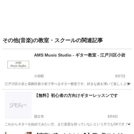
その他(音楽)の教室・スクールの関連記事
AMS Music Studio - ギター教室 - 江戸川区小岩
小岩駅
8月7日
江戸川区小岩と葛飾区新小岩で学べるギター教室です。好きな曲を弾いて楽しく上達でき
東京
江戸川区
小岩駅
ギター
音楽教室
【無料】初心者の方向けギターレッスンです
国立市
8月6日
これからギターを始めてみたい方、まだ楽器を持っていないという方でもOKです！ 初心
東京
国立市
ギター
初心者