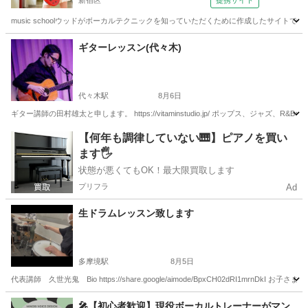
新宿区
提携サイト
music schoolウッドがボーカルテクニックを知っていただくために作成したサイ
東京
新宿区
ボーカル
ギターレッスン(代々木)
代々木駅
8月6日
ギター講師の田村雄太と申します。 https://vitaminstudio.jp/ ポップス、ジ
東京
渋谷区
代々木駅
音楽
スタジオ
【何年も調律していない🎹】ピアノを買い
ます🖐️
状態が悪くてもOK！最大限買取します
プリフラ
Ad
生ドラムレッスン致します
多摩境駅
8月5日
代表講師 久世光鬼 Bio https://share.google/aimode/BpxCH02dRI1
東京
八王子市
多摩境駅
ドラム
夏休み
🎤【初心者歓迎】現役ボーカルトレーナーがマン