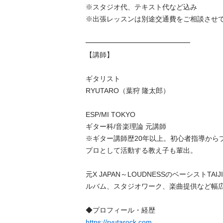
※スタジオ代、テキスト代など込み

※出張レッスンは別途交通費をご相談させて頂
━━━━━━━━━━━━━━━

【講師】

ギタリスト

RYUTARO（葉狩 隆太郎）

ESP/MI TOKYO

ギター科/音楽理論 元講師

※ギター講師歴20年以上。初心者指導から
プロとして活動する教え子も輩出。

元X JAPAN～LOUDNESSのベーシストT
ルバム、スタジオワーク、楽曲提供など幅広く活
https://ryutarock.com