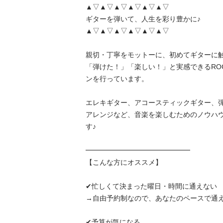
▲▽▲▽▲▽▲▽▲▽▲▽

ギターを弾いて、人生を彩り豊かに♪

▲▽▲▽▲▽▲▽▲▽▲▽

親切・丁寧をモットーに、初めてギターに
「弾けた！」「楽しい！」と実感できるROC
ンを行っています。

エレキギター、アコースティックギター、
アレンジなど、音楽を楽しむためのノウハ
す♪

━━━━━━━━━━━━━━━

【こんな方にオススメ】

✔忙しくて決まった曜日・時間に通えない

→自由予約制なので、あなたのペースで通えます
✔予算が気になる
