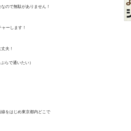
ので無駄がありません！

ーします！

！

らで通いたい）

沿線をはじめ東京都内どこで