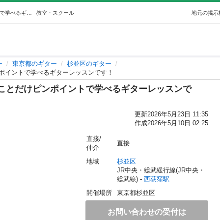
レッスンは一回完結で、弾きたいことだけピンポイントで学べるギターレッスンです！ (ryutarock) 西荻窪のギターの生徒募集・教室・スクールの広告掲示板｜ジモティー
教室・スクール
地元の掲示
ー
東京都のギター
杉並区のギター
ポイントで学べるギターレッスンです！
ことだけピンポイントで学べるギターレッスンで
更新
2026年5月23日 11:35
作成
2026年5月10日 02:25
直接/
直接
仲介
地域
杉並区
JR中央・総武緩行線(JR中央・
総武線) - 
西荻窪駅
開催場所
東京都杉並区
お問い合わせの受付は