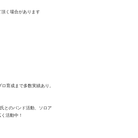
く場合があります

プロ育成まで多数実績あり。
AIJI氏とのバンド活動、ソロア
動中！
