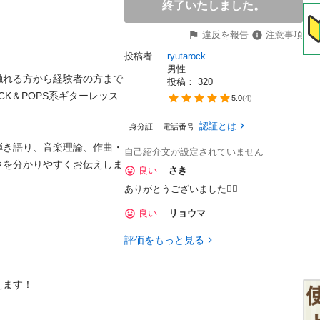
終了いたしました。
違反を報告
注意事項
投稿者
ryutarock
男性
触れる方から経験者の方まで
投稿： 
320
K＆POPS系ギターレッス
5.0
(
4
)
認証とは
身分証
電話番号
弾き語り、音楽理論、作曲・
自己紹介文が設定されていません
ウを分かりやすくお伝えしま
良い
さき
ありがとうございました🙇‍♀️
良い
リョウマ
評価をもっと見る
！
