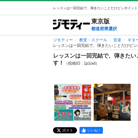
東京
版
都道府県選択
ジモティー
教室・スクール
音楽
ギタ
レッスンは一回完結で、弾きたいことだけピン
レッスンは一回完結で、弾きたい
す！
（投稿ID : 1p1oid）
ポスト
いいね！