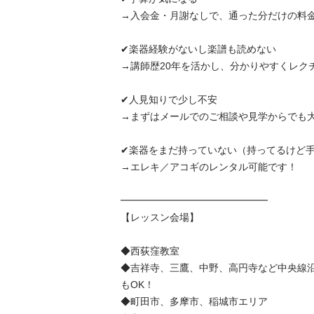
→入会金・月謝なしで、通った分だけの料金な
✔楽器経験がないし楽譜も読めない

→講師歴20年を活かし、分かりやすくレクチャ
✔人見知りで少し不安

→まずはメールでのご相談や見学からでも大丈夫
✔楽器をまだ持っていない（持ってるけど手ぶ
→エレキ／アコギのレンタル可能です！

━━━━━━━━━━━━━━━

【レッスン会場】

◆西荻窪教室

◆吉祥寺、三鷹、中野、高円寺など中央線
もOK！

◆町田市、多摩市、稲城市エリア
