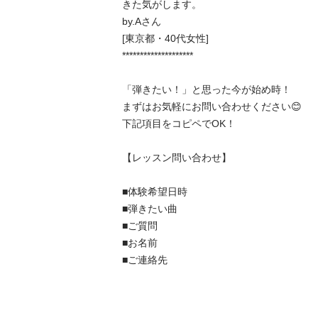
きた気がします。

by.Aさん

[東京都・40代女性]

********************

「弾きたい！」と思った今が始め時！

まずはお気軽にお問い合わせください😊

下記項目をコピペでOK！

【レッスン問い合わせ】

■体験希望日時

■弾きたい曲

■ご質問

■お名前

■ご連絡先