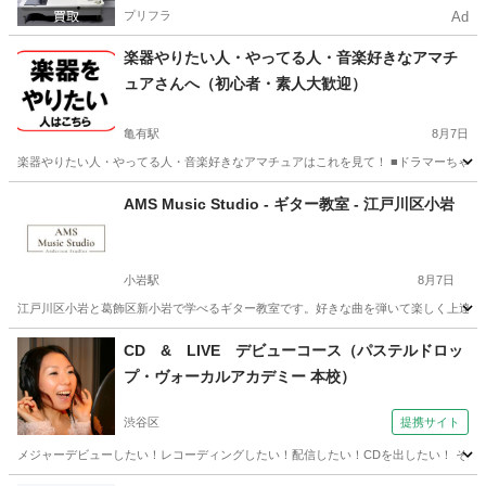
プリフラ
Ad
楽器やりたい人・やってる人・音楽好きなアマチ
ュアさんへ（初心者・素人大歓迎）
亀有駅
8月7日
楽器やりたい人・やってる人・音楽好きなアマチュアはこれを見て！ ■ドラマーちゃーりー
東京
葛飾区
亀有駅
その他
セッション
AMS Music Studio - ギター教室 - 江戸川区小岩
小岩駅
8月7日
江戸川区小岩と葛飾区新小岩で学べるギター教室です。好きな曲を弾いて楽しく上達でき
東京
江戸川区
小岩駅
ギター
音楽教室
CD & LIVE デビューコース（パステルドロッ
プ・ヴォーカルアカデミー 本校）
渋谷区
提携サイト
メジャーデビューしたい！レコーディングしたい！配信したい！CDを出したい！ そんな