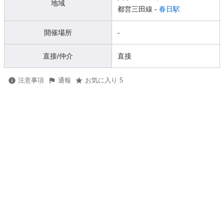
地域
都営三田線 -
春日駅
開催場所
-
直接/仲介
直接
注意事項
通報
お気に入り 5