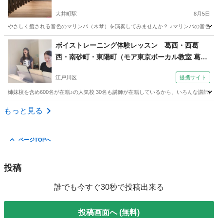
大井町駅
8月5日
やさしく癒される音色のマリンバ（木琴）を演奏してみませんか？ ♪マリンバの音色に癒さ
東京
品川区
大井町駅
その他
マリンバ
ボイストレーニング体験レッスン 葛西・西葛
西・南砂町・東陽町（モア東京ボーカル教室 葛西
校）
江戸川区
提携サイト
姉妹校を含め600名が在籍♪の人気校 30名も講師が在籍しているから、いろんな講師に学
東京
江戸川区
ボーカル
もっと見る
ページTOPへ
投稿
誰でも今すぐ30秒で投稿出来る
投稿画面へ (無料)