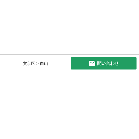
問い合わせ
文京区 > 白山
初めての方へ
利用規約
プライバシーポリシー
プライバシー・ステートメント
健全化に資する運用方針
お問い合わせ
運営会社
サイトマップ
ご利用ガイド
フリーワードで探す