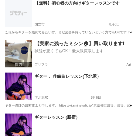
東京
渋谷区
ボーカル
【無料】初心者の方向けギターレッスンです
国立市
8月6日
これからギターを始めてみたい方、まだ楽器を持っていないという方でもOKです！ 初心
東京
国立市
ギター
初心者
【実家に残ったミシン🏠】買い取ります❗️
状態が悪くてもOK！最大限買取します
プリフラ
Ad
ギター 、作編曲レッスン(下北沢）
下北沢駅
8月6日
ギター講師の田村雄太と申します。 https://vitaminstudio.jp/ 東京都世田
東京
世田谷区
下北沢駅
ギター
作編曲
ギターレッスン (新宿）