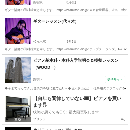
新宿駅
8月6日
ギター講師の田村雄太と申します。 https://vitaminstudio.jp/ 東京都世田
東京
新宿区
新宿駅
ギター
作編曲
ギターレッスン(代々木)
代々木駅
8月6日
ギター講師の田村雄太と申します。 https://vitaminstudio.jp/ ポップス、ジ
東京
渋谷区
代々木駅
音楽
スタジオ
ピアノ基本科・本科入学説明会＆模擬レッスン
（WOOD =）
新宿区
提携サイト
◆今まで培ってきた音楽力を役に立てたい− ◆音大を出たが、仕事用のテクニックを付けた
東京
新宿区
ピアノ
【何年も調律していない🎹】ピアノを買い
ます🖐️
状態が悪くてもOK！最大限買取します
プリフラ
Ad