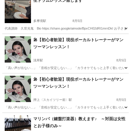
生ドラムレッスン致します
多摩境駅
8月5日
代表講師 久世光鬼 Bio https://share.google/aimode/BpxCH02dRI1
東京
八王子市
多摩境駅
ドラム
夏休み
🎤【初心者歓迎】現役ボーカルトレーナーがマン
ツーマンレッスン！
浅草駅
8月5日
「高い声が出ない…」 「音程が安定しない…」 「カラオケでもっと上手く歌いたい！」
東京
台東区
浅草駅
ボーカル
レッスン
🎤【初心者歓迎】現役ボーカルトレーナーがマン
ツーマンレッスン！
押上〈スカイツリー前〉駅
8月5日
「高い声が出ない…」 「音程が安定しない…」 「カラオケでもっと上手く歌いたい！」
東京
墨田区
押上〈スカイツリー前〉駅
ボーカル
レッスン
マリンバ（鍵盤打楽器）教えます♪ ～対面は女性
とお子様のみ～