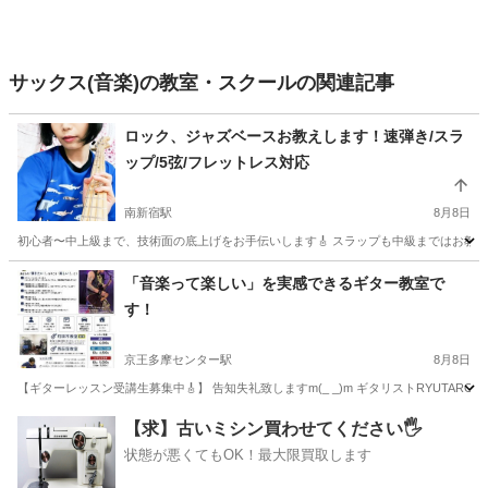
サックス(音楽)の教室・スクールの関連記事
ロック、ジャズベースお教えします！速弾き/スラ
ップ/5弦/フレットレス対応
南新宿駅
8月8日
初心者〜中上級まで、技術面の底上げをお手伝いします🎸 スラップも中級まではお教えい
東京
渋谷区
南新宿駅
ベース
スラップ
「音楽って楽しい」を実感できるギター教室で
す！
京王多摩センター駅
8月8日
【ギターレッスン受講生募集中🎸】 告知失礼致しますm(_ _)m ギタリストRYUTARO
東京
多摩市
京王多摩センター駅
ギター
レッスン
【求】古いミシン買わせてください🖐️
状態が悪くてもOK！最大限買取します