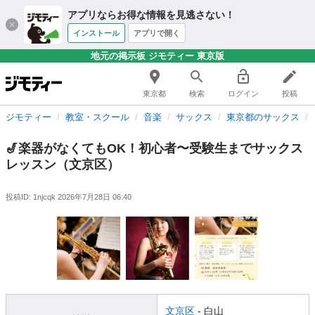
アプリならお得な情報を見逃さない！
インストール
アプリで開く
地元の掲示板 ジモティー 東京版
東京都
検索
ログイン
投稿
ジモティー
教室・スクール
音楽
サックス
東京都のサックス
🎷楽器がなくてもOK！初心者〜受験生までサックス
レッスン（文京区）
投稿ID: 1njcqk
2026年7月28日 06:40
文京区
- 白山