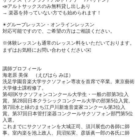
📣アルトサックスのみ無料貸し出しあり

→ 楽器を持っていない方でも始められます！

✴︎グループレッスン・オンラインレッスン

対応可能ですので、ご希望の方はご相談ください。

※体験レッスンも通常のレッスン料をいただいております。
まずはお気軽にお問い合わせください✉️

講師プロフィール

海老原 美保　（えびはら みほ）

洗足学園音楽大学サクソフォン専攻を首席で卒業。東京藝術
大学修士課程修了。

第4回Kサクソフォンコンクール大学生・一般の部第3位入
賞。第28回日本クラシックコンクール大学の部第5位入賞。
第7回水と緑のまち江戸川新進音楽家コンクール第3位入
賞。第37回日本管打楽器コンクールサクソフォン部門第5位
入選。

これまでにサクソフォンを大城正司、須川展也の各師に師
事。室内楽を池上政人、貝沼拓実、彦坂眞一郎の各氏に師