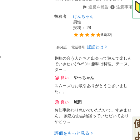
違反を報告
注意事項
投稿者
けんちゃん
男性
投稿： 
28
5.0
(
32
)
認証とは
身分証
電話番号


趣味の合う人たちと出会って遊んで楽しん
でいきたい( ^ω^ )✨ 趣味は料理、テニス、
ダー...
良い
やっちゃん
スムーズなお取引ありがとうございまし
た。、
良い
城田
お仕事終わり急いでいただいて、すみませ
ん。 素敵なお品物譲っていただいてあり
がとう...
評価をもっと見る