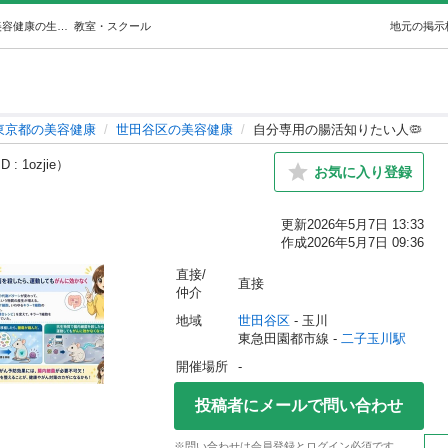
自分専用の腸活知りたい人🦠 (けんちゃん) 二子玉川の美容健康の生徒募集・教室・スクールの広告掲示板｜ジモティー
教室・スクール
地元の掲示
東京都の美容健康
世田谷区の美容健康
自分専用の腸活知りたい人🦠
 : 1ozjie）
お気に入り登録
更新
2026年5月7日 13:33
作成
2026年5月7日 09:36
直接/
直接
仲介
地域
世田谷区
 - 玉川
東急田園都市線 - 
二子玉川駅
開催場所
-
投稿者にメールで問い合わせ
※問い合わせは会員登録とログイン必須です