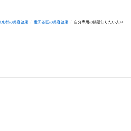
東京都の美容健康
世田谷区の美容健康
自分専用の腸活知りたい人🦠
バシーポリシー
プライバシー・ステートメント
健全化に資する運用
プ
ご利用ガイド
フリーワードで探す
特定商取引法の表示
利用