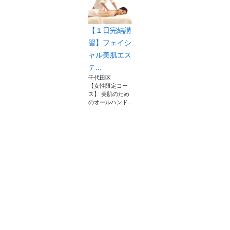
【１日完結講
習】フェイシ
ャル美肌エス
テ...
千代田区
【女性限定コー
ス】 美肌のため
のオールハンド...