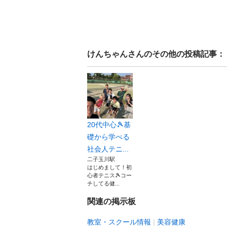
けんちゃん
さんのその他の投稿記事：
20代中心🎾基
礎から学べる
社会人テニ...
二子玉川駅
はじめまして！初
心者テニス🎾コー
チしてる健...
関連の掲示板
教室・スクール情報
美容健康