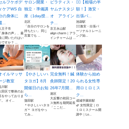
セルフケボデ
サロン開業・
ピラティス・
🚶‍♂️【相場の半
ィケアWS 自
独立・準備講
ヤムナスタジ
額！】激安・
分の身体に
座（1day授...
オ アライン
出張パ...
北区
池袋駅
還...
チ...
「自分のサロンを
🚶‍♂️激安・出張パ
八王子市
京王永山駅
持ちたい」 同じ
ーソナルトレーニ
「身体の声」、最
align charm｜アラ
言葉でも ...
ング始...
後に聞いたのはい
インチャームは ...
つですか？ ...
オイルマッサ
【やさしいハ
完全無料！鍼
体験から始め
ージ教室
タヨガ】8月
灸師限定！20
られる女性専
品川駅
開催日のお知
26年7月開...
用ロミロミス
大田区で整体のお
港区
ら...
ク...
店をやっておりま
大反響の初回コー
す。 オイ...
蒲田駅
成城学園前駅
ス無料を期間延長
＊やさしいハタヨ
🌿 女性限定｜ロ
「ここだ...
ガ＊ ヨガをやっ
ミロミスクール開
てみ...
講中｜Lo...