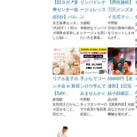
【顔ヨガ📍多
リンパドレナ
【男性施術】
摩センター徒
ージュレッス
🇹🇭メンズタ
歩5分】パル...
ン
イ古式マッ...
京王多摩センタ...
大森駅
中野駅
\大好評！！顔ヨ
本格的なリンパド
日頃の身体の疲れ
ガ体験会追加しま
レナージュを習い
をリセットしませ
した🙌/ ...
たい方を募集...
んか⁉️ ...
リアル女子ホ
手ぶらでコー
59800円【友
ンネ会 in 新宿
ンロウ学んで
達割】1日完
【SAY...
みませんか♫
結小顔矯正...
新宿駅
中野駅
品川区
女性同士だからこ
キッズダンサーの
【講座内容】化粧
そ話せること。
ママ必見!! 毎回美
品などのオイルや
安心で...
容室に...
機械を使わず...