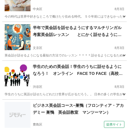
ーホリ、働きたい人（ヨーロッパ、カナダ、アメ
リカなど）
中央区
8月3日
今の時代は世界中好きなところで働けたり住める時代。 ５０年前にはできなかったこと
東京
中央区
英会話
大阪
大阪市
英会話
海外旅行
半年で英会話を話せるようにするマルチリンガル
考案英会話レッスン とにかく話せるようにな
りたい人へとにかく話せるようにする
文京区
8月3日
英会話が話せるようになる最短の方法でのレッスン ＊＊＊＊話せるようになるためにはこ
東京
文京区
英語
先生
学生のための英会話！学生のうちに話せるように
なろう！ オンライン FACE TO FACE（高校
生〜大学生専用）
渋谷区
8月3日
学生のうちに英語が話せたらどれだけ世界が広がるだろう。。 日本の多くの学生がなか
東京
渋谷区
英語
オンライン
ビジネス英会話コース−巣鴨（フロンティア・アカ
デミー 巣鴨 英会話教室 マンツーマン）
豊島区
提携サイト