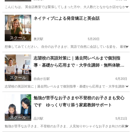
こんにちは。 英会話教室では緊張してしまった方や、大人数だとなかなか話せなかった方
東京
目黒区
渋谷駅
英会話
海外
ネイティブによる発音矯正と英会話
スクール
奥沢駅
5月20日
想像してみてください。 自分のお子さまが、英語で自然に会話している姿を。 最初は
東京
目黒区
奥沢駅
英会話
ネイティブ
志望校の英語対策に｜過去問レベルまで個別指
導・基礎から応用まで・大学生講師・無料体験あ
り
スクール
自由が丘駅
6月20日
志望校の英語対策に｜過去問レベルまで個別指導・基礎から応用まで・大学生講師・無料
東京
目黒区
自由が丘駅
家庭教師
レッスン
勉強が苦手なお子さまや不登校のお子さまも安心
です ゆっくり寄り添う家庭教師サポート
スクール
品川駅
5月21日
勉強が苦手なお子さま、不登校のお子さま、人見知りやシャイなお子さま向けの家庭教師を