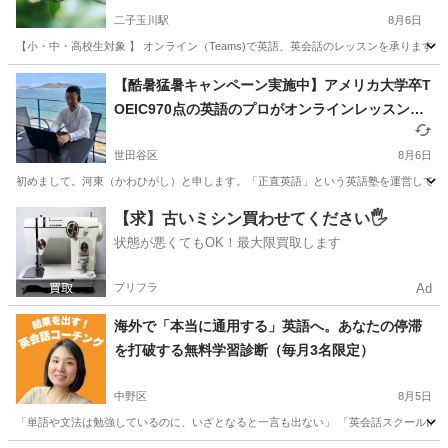
二子玉川駅
8月6日
【小・中・高校生対象 】 オンライン（Teams)で英語、英会話のレッスンを承ります
東京
世田谷区
二子玉川駅
英語/基礎英語
オンライン
【酷暑猛暑キャンペーン実施中】アメリカ大学卒T
OEIC970点の英語のプロがオンラインレッスンで
あなたの英語力を効率的に上げるお手伝いをしま
す！【残り1枠】
世田谷区
8月6日
初めまして。河東（かわひがし）と申します。「正直英語」という英語塾を運営しています。
東京
世田谷区
英語
TOEIC
【求】古いミシン買わせてください🖐️
状態が悪くてもOK！最大限買取します
プリフラ
Ad
海外で「本当に通用する」英語へ。あなたの停滞
を打破する無料学習診断（毎月3名限定）
中野区
8月5日
「単語や文法は勉強しているのに、いざとなると一言も出ない」 「英会話スクールに通っ