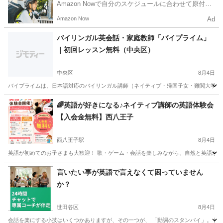
Amazon Nowで自分のスケジュールに合わせて原付や
電動アシスト自転車で配達し、報酬を獲得しましょ
Amazon Now
Ad
う！
バイリンガル英会話・家庭教師「バイプライム」
｜初回レッスン無料（中央区）
中央区
8月4日
バイプライムは、日本語対応のバイリンガル講師（ネイティブ・帰国子女・難関大学出身
東京
中央区
英会話
バイリンガル
🌈英語が好きになる♪ネイティブ講師の英語体験会
【入会金無料】西八王子
西八王子駅
8月4日
英語が初めてのお子さまも大歓迎！ 歌・ゲーム・会話を楽しみながら、自然と英語が身につく
東京
八王子市
西八王子駅
英語
ネイティブ
言いたい事が英語で言えなくて困っていません
か？
世田谷区
8月4日
会話を楽にする小技はいくつかありますが、その一つが、 「動詞のスタンバイ」。 例えば、「まだ今朝の水があります