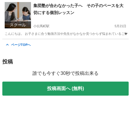
東京
千代田区
品川駅
家庭教師
不登校
集団塾が合わなかった子へ その子のペースを大
切にする個別レッスン
スクール
小伝馬町駅
5月21日
こんにちは。 お子さまに合う勉強方法や先生がなかなか見つからず悩まれているご家庭
東京
中央区
小伝馬町駅
家庭教師
レッスン
ページTOPへ
投稿
誰でも今すぐ30秒で投稿出来る
投稿画面へ (無料)