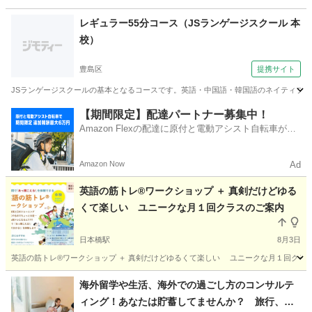
東京
世田谷区
英会話
コーチング
レギュラー55分コース（JSランゲージスクール 本
校）
豊島区
提携サイト
JSランゲージスクールの基本となるコースです。英語・中国語・韓国語のネイティブ先
東京
豊島区
発音
【期間限定】配達パートナー募集中！
Amazon Flexの配達に原付と電動アシスト自転車が登
場！
Amazon Now
Ad
英語の筋トレ®️ワークショップ ＋ 真剣だけどゆる
くて楽しい ユニークな月１回クラスのご案内
日本橋駅
8月3日
英語の筋トレ®️ワークショップ ＋ 真剣だけどゆるくて楽しい ユニークな月１回クラス
東京
中央区
日本橋駅
英会話
筋トレ
海外留学や生活、海外での過ごし方のコンサルテ
ィング！あなたは貯蓄してませんか？ 旅行、ワ