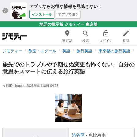
アプリならお得な情報を見逃さない！
インストール
アプリで開く
地元の掲示板 ジモティー 東京版
東京都
検索
ログイン
投稿
ジモティー
教室・スクール
英語
旅行英語
東京都の旅行英語
旅先でのトラブルや予期せぬ変更も怖くない、自分の
意思をスマートに伝える旅行英語
投稿ID: 1pqqbe
2026年6月10日 04:13
渋谷区
- 恵比寿南