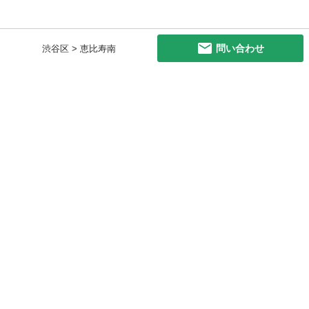
問い合わせ
渋谷区 > 恵比寿南
初めての方へ
利用規約
プライバシーポリシー
プライバシー・ステートメント
健全化に資する運用方針
お問い合わせ
運営会社
サイトマップ
ご利用ガイド
フリーワードで探す
PC版で表示
都道府県選択
特定商取引法の表示
利用者情報の外部送信について
© 2011-
2026
Jmty, Inc.