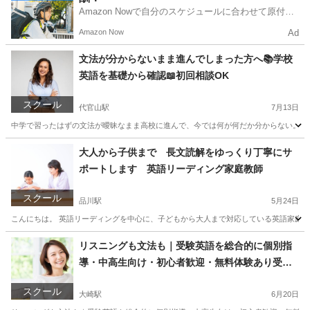
Amazon Nowで自分のスケジュールに合わせて原付や
電動アシスト自転車で配達し、報酬を獲得しましょ
Amazon Now
Ad
う！
文法が分からないまま進んでしまった方へ📚学校
英語を基礎から確認📖初回相談OK
スクール
代官山駅
7月13日
中学で習ったはずの文法が曖昧なまま高校に進んで、今では何が何だか分からない。テス
東京
世田谷区
代官山駅
英語/基礎英語
手伝い
大人から子供まで 長文読解をゆっくり丁寧にサ
ポートします 英語リーディング家庭教師
スクール
品川駅
5月24日
こんにちは。 英語リーディングを中心に、子どもから大人まで対応している英語家庭教師
東京
千代田区
品川駅
リーディング
大人
リスニングも文法も｜受験英語を総合的に個別指
導・中高生向け・初心者歓迎・無料体験あり受付
中
スクール
大崎駅
6月20日