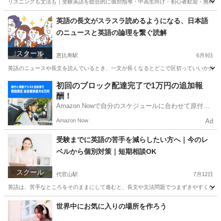
リスニングも文法も｜受験英語を総合的に個別指導・中高生向け・初心者歓迎・無料体験
東京
品川区
大崎駅
家庭教師
英語の長文がスラスラ読めるようになる、日本語
のニュースと英語の論理を繋ぐ読解
スクール
恵比寿駅
6月9日
英語のニュースや長文を読んでいるとき、一文が長くなるとどこで区切っていいか分から
東京
渋谷区
恵比寿駅
リーディング
文章
初回のブロック配達完了で1万円の追加報
酬！
Amazon Nowで自分のスケジュールに合わせて原付や
電動アシスト自転車で配達し、報酬を獲得しましょ
Amazon Now
Ad
う！
受験までに英語の苦手を減らしたい方へ｜今のレ
ベルから個別対策｜短期相談OK
スクール
代官山駅
7月12日
英語は、苦手なところをそのままにして進むと、長文や文法問題でつまずきやすくなりま
東京
世田谷区
代官山駅
塾
世界中にお気に入りの場所を作ろう