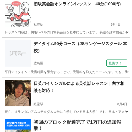
東京
中野区
英語
無料
初級英会話オンラインレッスン 40分(1000円)
秋津駅
8月4日
レッスン内容は、初級レベルの日常英会話を基本にしています。 英語を話す機会がなく
東京
東村山市
秋津駅
英会話
オンライン
デイタイム90分コース（JSランゲージスクール 本
校）
豊島区
提携サイト
平日デイタイムに受講時間を限定することで、受講料を抑えたコースです。でも、受講時
東京
豊島区
発音
日英バイリンガルによる英会話レッスン｜留学相
談も対応！
経堂駅
8月4日
現在、オランダのアムステルダム大学に在学している日本人学生です。日本・アメリカ・
東京
世田谷区
経堂駅
英会話
バイリンガル
初回のブロック配達完了で1万円の追加報
酬！