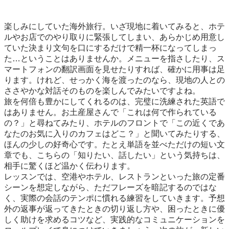
楽しみにしていた海外旅行。いざ現地に着いてみると、ホテ
ルやお店でのやり取りに緊張してしまい、あらかじめ用意し
ていた決まり文句を口にするだけで精一杯になってしまっ
た…ということはありませんか。メニューを指さしたり、ス
マートフォンの翻訳画面を見せたりすれば、確かに用事は足
ります。けれど、せっかく海を渡ったのなら、現地の人との
ささやかな対話そのものを楽しんでみたいですよね。

旅を何倍も豊かにしてくれるのは、完璧に洗練された英語で
はありません。お土産屋さんで「これは何で作られている
の？」と尋ねてみたり、ホテルのフロントで「この近くであ
なたのお気に入りのカフェはどこ？」と聞いてみたりする、
ほんの少しの好奇心です。たとえ単語を並べただけの短い文
章でも、こちらの「知りたい、話したい」という気持ちは、
相手に驚くほど温かく伝わります。

レッスンでは、空港やホテル、レストランといった旅の定番
シーンを想定しながら、ただフレーズを暗記するのではな
く、実際の会話のテンポに慣れる練習をしていきます。予想
外の返事が返ってきたときの切り返し方や、困ったときに優
しく助けを求めるコツなど、実践的なコミュニケーションを