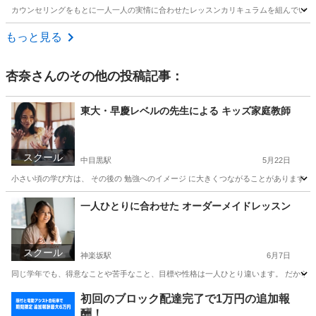
カウンセリングをもとに一人一人の実情に合わせたレッスンカリキュラムを組んでいます
東京
豊島区
英会話
もっと見る
杏奈
さんのその他の投稿記事：
東大・早慶レベルの先生による キッズ家庭教師
スクール
中目黒駅
5月22日
小さい頃の学び方は、 その後の 勉強へのイメージ に大きくつながることがあります。 
東京
目黒区
中目黒駅
家庭教師
早慶
一人ひとりに合わせた オーダーメイドレッスン
スクール
神楽坂駅
6月7日
同じ学年でも、得意なことや苦手なこと、目標や性格は一人ひとり違います。 だからこ
東京
文京区
神楽坂駅
英会話
レッスン
初回のブロック配達完了で1万円の追加報
酬！