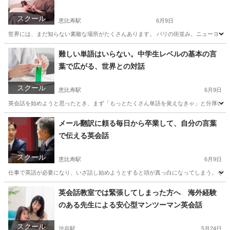
スクール
恵比寿駅
6月9日
世界には、まだ知らない素敵な場所がたくさんあります。 パリの街並み。ニューヨーク
東京
渋谷区
恵比寿駅
旅行英語
文化
難しい単語はいらない。中学生レベルの基本の言
葉で広がる、世界との対話
スクール
恵比寿駅
6月9日
英会話を始めようと思ったとき、まず「もっとたくさん単語を覚えなきゃ」と分厚い単語
東京
渋谷区
恵比寿駅
英会話
瞬発力
メール翻訳に頼る毎日から卒業して、自分の言葉
で伝える英会話
スクール
恵比寿駅
6月9日
仕事で英語が必要になり、いざ話し始めようとすると頭が真っ白になってしまう。そんな
東京
渋谷区
恵比寿駅
ビジネス英語
海外
英会話教室では緊張してしまった方へ 海外経験
のある先生による安心型マンツーマン英会話
スクール
渋谷駅
5月24日